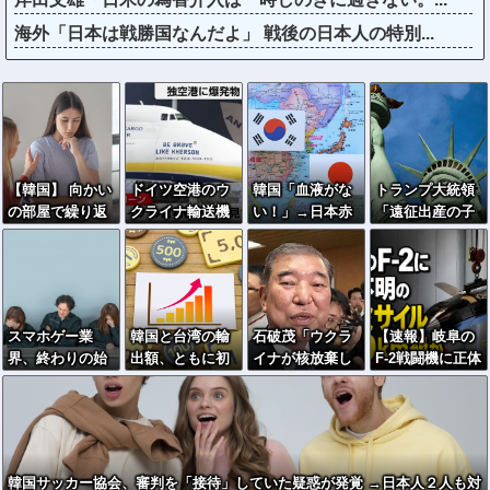
海外「日本は戦勝国なんだよ」 戦後の日本人の特別...
【韓国】 向かい
ドイツ空港のウ
韓国「血液がな
トランプ大統領
の部屋で繰り返
クライナ輸送機
い！」→日本赤
「遠征出産の子
しわいせつ行
に自爆ドローン
十字、即支援へ
に米国籍を与え
為…40代女性
接近、見つけた
ない」…大統領
「自宅に戻れな
空港職員が蹴り
令に署名
い」
落とす…高性能
プラスチック爆
スマホゲー業
韓国と台湾の輸
石破茂「ウクラ
【速報】岐阜の
弾搭載！
界、終わりの始
出額、ともに初
イナが核放棄し
F-2戦闘機に正体
まり…倒産件数
の日本超え →AI
なければロシア
不明の大型ミサ
が過去最多ペー
特需の恩恵で差
侵攻しなかっ
イル確認 迎撃火
ス「数億円かけ
た」
器回避を備えた1
ても爆ﾀﾋ」
000km級の変態
ミサイルか
韓国サッカー協会、審判を「接待」していた疑惑が発覚 →日本人２人も対