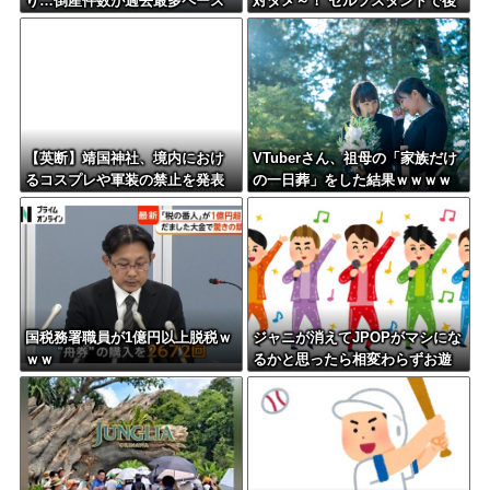
り…倒産件数が過去最多ペース
対ダメ～！ セルフスタンドで後
「数億円かけても爆ﾀﾋ」
を絶たない「誤給油トラブ
ル」！
【英断】靖国神社、境内におけ
VTuberさん、祖母の「家族だけ
るコスプレや軍装の禁止を発表
の一日葬」をした結果ｗｗｗｗ
「厳粛で神聖なる場所」
ｗｗｗ
国税務署職員が1億円以上脱税ｗ
ジャニが消えてJPOPがマシにな
ｗｗ
るかと思ったら相変わらずお遊
戯会やってて笑う