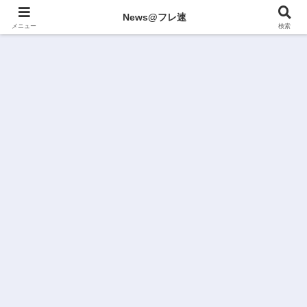
News@フレ速
メニュー
検索