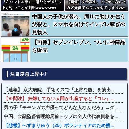
『左ハンドル車』←意外とデメリッ
【画像】女子高生、トンデモないオ
トがないことが判明wwwwwww
カズ提供でムラつかせてしまうww
w
中国人の子供が溺れ、周りに助けを乞う
父親と、スマホを向けてインプレ稼ぎの
見物人
【画像】セブンイレブン、ついに神商品
を販売
注目度急上昇中⤴
【速報】 京大病院、手術ミスで『正常な脳』を摘出...
【※閲注】 妊娠してない人間が出産すると『コレ』...
男の子「モモンガの声優ってどんな人なんだろ」→グ...
中国、金融監督管理総局前トップの全人代代表資格を...
【悲報】へずまりゅう（35）ボランティアのため熊...