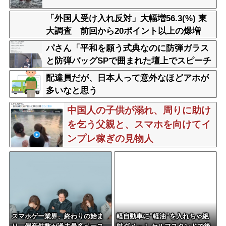
「外国人受け入れ反対」大幅増56.3(%) 東
大調査 前回から20ポイント以上の爆増
パさん「平和を願う式典なのに防弾ガラス
と防弾バッグSPで囲まれた壇上でスピーチ
する人が総理大臣」
配達員だが、日本人って意外なほどアホが
多いなと思う
中国人の子供が溺れ、周りに助け
を乞う父親と、スマホを向けてイ
ンプレ稼ぎの見物人
スマホゲー業界、終わりの始ま
軽自動車に”軽油”を入れちゃ絶