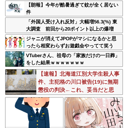
【朗報】今年が酷暑過ぎて蚊が全く居ない
件
「外国人受け入れ反対」大幅増56.3(%) 東
大調査 前回から20ポイント以上の爆増
ジャニが消えてJPOPがマシになるかと思
ったら相変わらずお遊戯会やってて笑う
VTuberさん、祖母の「家族だけの一日葬」
をした結果ｗｗｗｗｗｗｗ
【速報】北海道江別大学生殺人事
件、主犯格の川口被告(19)に無期
懲役の判決←これ、妥当だと思
う？？？？？？