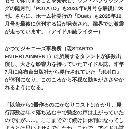
もって休刊することを発表し、ワン・パブリッシン
グの隔月刊『POTATO』も2025年9月号を最後に休
刊。さらに、ホーム社発行の『Duet』も2025年12
月号を最後に休刊する旨が発表され、業界では激震
が走っています」（アイドル誌ライター）
かつてジャニーズ事務所（現STARTO
ENTERTAINMENT）に所属するタレントが多数出
演し、大きな影響力を持っていたアイドル誌。昨年
7月に麻布台出版社から発行されていた『ポポロ』
が休刊になり、このころから不穏な動きがささやか
れるようになる。
「以前から1冊作るのにかなりコストはかかり、発
行部数は年々落ち込む中で懸念の声は上がっていた
のですが……。ここまで立て続けに休刊になってし
まうとは思いませんでしたね。これで、アイドル誌