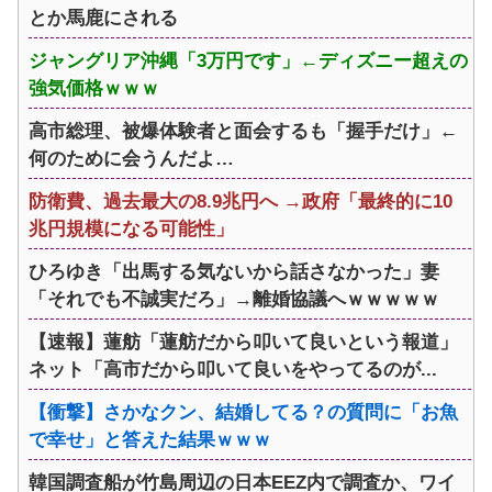
とか馬鹿にされる
ジャングリア沖縄「3万円です」←ディズニー超えの
強気価格ｗｗｗ
高市総理、被爆体験者と面会するも「握手だけ」←
何のために会うんだよ…
防衛費、過去最大の8.9兆円へ →政府「最終的に10
兆円規模になる可能性」
ひろゆき「出馬する気ないから話さなかった」妻
「それでも不誠実だろ」→離婚協議へｗｗｗｗｗ
【速報】蓮舫「蓮舫だから叩いて良いという報道」
ネット「高市だから叩いて良いをやってるのが...
【衝撃】さかなクン、結婚してる？の質問に「お魚
で幸せ」と答えた結果ｗｗｗ
韓国調査船が竹島周辺の日本EEZ内で調査か、ワイ