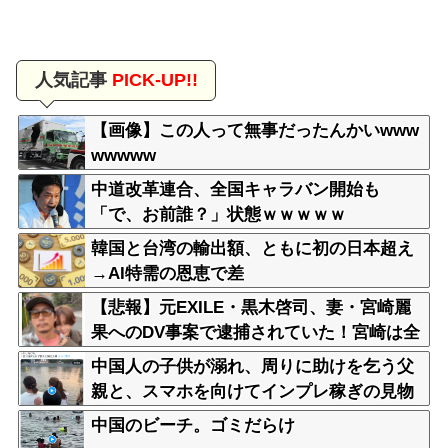
人気記事
PICK-UP!!
【画像】この人って無事だったんかいwww
wwwww
中道改革連合、全国キャラバン開始も
「で、お前誰？」状態ｗｗｗｗｗ
韓国と台湾の輸出額、ともに初の日本超え
→AI特需の恩恵で差
【悲報】元EXILE・黒木啓司、妻・宮崎麗
果へのDV事案で逮捕されていた！宮崎は全
身打撲、頭部裂傷及び打撲、頸部損
中国人の子供が溺れ、周りに助けを乞う父
傷・・・
親と、スマホを向けてインプレ稼ぎの見物
人
中国のビーチ。ゴミだらけ