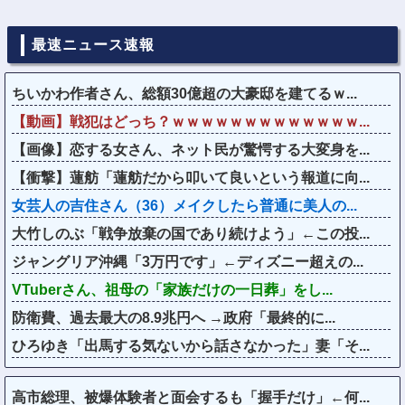
最速ニュース速報
ちいかわ作者さん、総額30億超の大豪邸を建てるｗ...
【動画】戦犯はどっち？ｗｗｗｗｗｗｗｗｗｗｗｗｗ...
【画像】恋する女さん、ネット民が驚愕する大変身を...
【衝撃】蓮舫「蓮舫だから叩いて良いという報道に向...
女芸人の吉住さん（36）メイクしたら普通に美人の...
大竹しのぶ「戦争放棄の国であり続けよう」←この投...
ジャングリア沖縄「3万円です」←ディズニー超えの...
VTuberさん、祖母の「家族だけの一日葬」をし...
防衛費、過去最大の8.9兆円へ →政府「最終的に...
ひろゆき「出馬する気ないから話さなかった」妻「そ...
高市総理、被爆体験者と面会するも「握手だけ」←何...