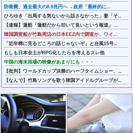
防衛費、過去最大の8.9兆円へ →政府「最終的に...
ひろゆき「出馬する気ないから話さなかった」妻「そ...
【速報】蓮舫「蓮舫だから叩いて良いという報道」 ...
韓国調査船が竹島周辺の日本EEZ内で調査か、ワイ...
「近年稀に見るどころの話じゃないぞ」と台風15号...
もしも日本全土がRPG化したらを考えるスレ他
中国の海水浴場の映像があまりにも・・・
【批判】ワールドカップ決勝のハーフタイムショー、...
【なんで】竹島ソングを歌う韓国アイドルグループが...