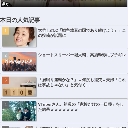
象か
本日の人気記事
大竹しのぶ「戦争放棄の国であり続けよう」←こ
の投稿が話題に
ショートスリーパー堀大輔、高須幹弥にブチギレ
「居眠り運転かな？」→何度も追突→夫婦「これ
は事故じゃない」と気付く…
VTuberさん、祖母の「家族だけの一日葬」をし
た結果ｗｗｗｗｗｗｗ