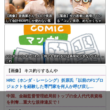
【画像】居酒屋さん、6人で長居
【緊急】今の若者に急増してい
して会計4939円しか使わない客
る『コレ』依存、めちゃくちゃ
にお気持ち表明してしまう←コ
深刻な模様w w w w w w w w w
レどっちが悪いん
w
や？？？？？？
ハンターハンターにわか「何でも切れる刀は具現化できない(ﾆﾁｯ」←
これ
【画像】 キス釣りするんや
HRC（ホンダ・レーシング）折原氏「以前のF1プロ
ジェクトを経験した専門家を何人か呼び戻し...
中国、金融監督管理総局前トップの全人代代表資格
を剥奪…重大な規律違反で！