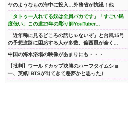
ヤのようなもの海中に投入…外務省が抗議！他
「タトゥー入れてる奴は全員バカです」「すごい民
度低い」この道23年の彫り師YouTuber...
「近年稀に見るどころの話じゃないぞ」と台風15号
の予想進路に困惑する人が多数、偏西風が全く...
中国の海水浴場の映像があまりにも・・・
【批判】ワールドカップ決勝のハーフタイムショ
ー、英紙｢BTSが出てきて悪夢かと思った｣