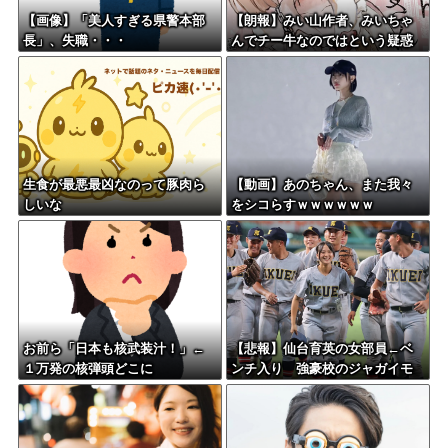
【画像】「美人すぎる県警本部
【朗報】みい山作者、みいちゃ
長」、失職・・・
んでチー牛なのではという疑惑
が生まれるwwwwwww
生食が最悪最凶なのって豚肉ら
【動画】あのちゃん、また我々
しいな
をシコらすｗｗｗｗｗｗ
お前ら「日本も核武装汁！」←
【悲報】仙台育英の女部員←ベ
１万発の核弾頭どこに
ンチ入り 強豪校のジャガイモ
ダンサー←ベンチ外