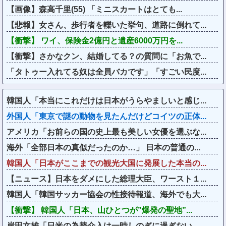
【画像】森高千里(55) 「ミニスカートはとても...
【悲報】女さん、歩行者を轢いた挙句、道路に倒れて...
【衝撃】 ワイ、保険金2億円と遺産6000万円を...
【衝撃】さかなクン、結婚してる？の質問に「お魚で...
「タトゥー入れてる奴は全員バカです」「すごい民度...
韓国人「本当にこれだけは日本がうらやましいと感じ...
外国人「東京で謎の動物を見たんだけどコイツの正体...
アメリカ「お前らの国の史上最も美しい女優を選ぶな...
海外「全部日本の真似だったのか…」 日本の普通の...
韓国人「日本がここまでの観光大国に発展した本当の...
【ニュース】日本をダメにした総理大臣、ワースト１...
韓国人「韓国サッカー協会の性接待報道、海外でも大...
【衝撃】 韓国人「日本、山ひとつが”爆発の聖地”...
岸田文雄「日米の為替介入は一時しのぎに過ぎない。...