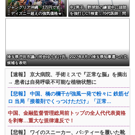
ジャングリア沖縄「3万円です」
中2男子、野球部の練習中に頭部
←ディズニー超えの強気価格ｗ
を強打しCT検査→70代医師「問
ｗｗ
題ないです」→他人のCT画像で
中学生死亡
埼玉県戸田市議の河合ゆうすけ氏、2027年8月の埼玉県知事選への立
候補を表明
【速報】 京大病院、手術ミスで『正常な脳』を摘出
→ 患者は自発呼吸不可能な植物状態に
【悲報】 中国、橋の欄干が強風一発で粉々に 鉄筋ゼ
ロ 当局「接着剤でくっつけただけ」「正常...
中国、金融監督管理総局前トップの全人代代表資格
を剥奪…重大な規律違反で！
【悲報】 ワイのスニーカー、パ○ティーを履いた靴