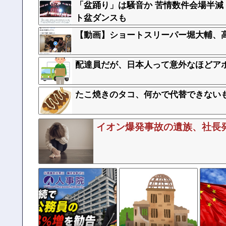
「盆踊り」は騒音か 苦情数件会場半減
ト盆ダンスも
【動画】ショートスリーパー堀大輔、
配達員だが、日本人って意外なほどア
たこ焼きのタコ、何かで代替できない
イオン爆発事故の遺族、社長