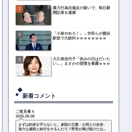
暴力行為法違反の疑いで、毎日新
聞記者を逮捕
「小泉やめろ！」→市民らが横浜
駅前で大絶叫ｗｗｗｗｗｗｗｗ
大久保佳代子「休みの日はだいた
い…」まさかの習慣を暴露ｗｗｗ
新着コメント
ご意見番Ａ
2026.08.08
まずは約束を守らないと。参院の立憲・公明との合併、
強力な減税と給付をやるんだろ？野党が掲げ続けたお...