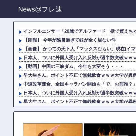
News@フレ速
インフルエンサー「20歳でアルファード一括で買えち
【朗報】 今年が酷暑過ぎて蚊が全く居ない件
【画像】 かつての天下人「マックスむらい」現在(イマ
日本人、ついに外国人受け入れ反対が過半数突破ｗｗ
【動画】中国の三峡ダム、今年も大変そう・・・
早大生さん、ポイント不正で無銭飲食ｗｗｗ大学が異
中道改革連合、全国キャラバン開始も「で、お前誰？
日本人、ついに外国人受け入れ反対が過半数突破ｗｗ
早大生さん、ポイント不正で無銭飲食ｗｗｗ大学が異
長友、引退撤回！FC東京と再契約ｷﾀ━━━━(ﾟ∀ﾟ)━━
中道改革連合、全国キャラバン開始も「で、お前誰？
【朗報】 見せブラ、流行る。