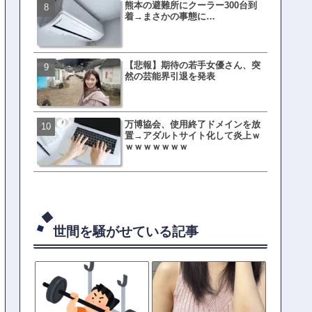
熊本の避難所にクーラー300台到
有吉「うまくても絶対に行
着→まさかの事態に…
ない店」がこちら…ネット
ｗｗｗｗｗｗｗｗ
【悲報】期待の若手女優さん、突
母親「息子の借りた本が心
然の芸能界引退を発表
真をSNS投稿→司書らから
の指摘殺到
万博協会、使用終了ドメインを放
元TOKIO山口達也、家賃3.4
置→アダルトサイト化して炎上ｗ
の新居を公開ｗｗｗｗｗｗ
ｗｗｗｗｗｗｗ
世間を騒がせている記事