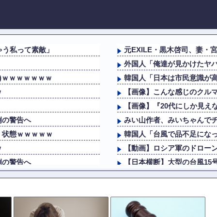
ゃう私って素敵」
元EXILE・黒木啓司、妻・
外国人「俺達が見かけたヤ
)ｗｗｗｗｗｗｗ
韓国人「日本は市民意識が高
ｗ
【画像】こんな感じのクル
【画像】『20代にしか見えな
例の警告へ
みい山作者、みいちゃんで
」状態ｗｗｗｗｗ
韓国人「台風で品不足になっ
ｗ
【動画】ロシア軍のドロー
例の警告へ
【日本横断】大型の台風15号
━━!!
ビートルズ、オアシスに負け
」状態ｗｗｗｗｗ
海外「さすが日本！」日本
大地震が起きても手術をや