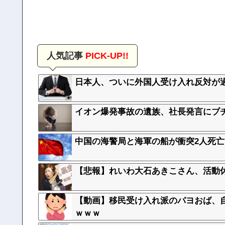
人気記事
PICK-UP!!
日本人、ついに外国人受け入れ反対が
イオン爆発事故の遺族、社長発言にブ
中国の海警局と海軍の船が衝突2人死
【悲報】れいわ大石あきこさん、活動
【動画】移民受け入れ派のパヨおば、
ｗｗｗ