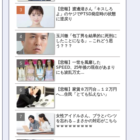
【悲報】渡邊渚さん「キスしろ
皇族確保策、天皇陛下の一
よ」のヤジでPTSD発症時の状態
界ピリつくｗｗｗ
に逆戻り
玉川徹「包丁男を結果的に死刑に
文春、沖縄問題の"触れては
したことになる」←これどう思
ない話"を暴露してしまうｗ
う？？？
ｗｗｗｗｗ
【悲報】一世を風靡した
ランサムウェア攻撃を受け
SPEED、25年後の現在があまり
レイ、わずか10日で復旧し
にも波乱万丈…
がこちら
【悲報】家賃８万円台→１２万円
福岡テレビ局にとんでもな
へ…住民「とても払えない」
アナが入社してしまうｗｗ
女性アイドルさん、ブラとパンツ
【衝撃】三笘が事故った時
を忘れる→まさかの対応がこちら
てた車ってさ…←これw w w 
ｗｗｗｗｗｗｗｗｗ
w w w w