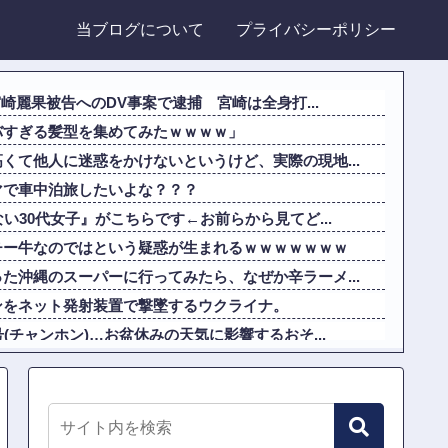
当ブログについて
プライバシーポリシー
宮崎麗果被告へのDV事案で逮捕 宮崎は全身打...
バすぎる髪型を集めてみたｗｗｗｗ」
くて他人に迷惑をかけないというけど、実際の現地...
マで車中泊旅したいよな？？？
い30代女子』がこちらです←お前らから見てど...
チー牛なのではという疑惑が生まれるｗｗｗｗｗｗｗ
た沖縄のスーパーに行ってみたら、なぜか辛ラーメ...
ンをネット発射装置で撃墜するウクライナ。
(チャンホン)…お盆休みの天気に影響するおそ...
る。イギリス史上最も売れたスタジオアルバムがO...
とドイツの仕事効率の差が分かる数字に海外が大騒ぎ
り遂げる日本の医療チーム、海外でも凄すぎると絶賛