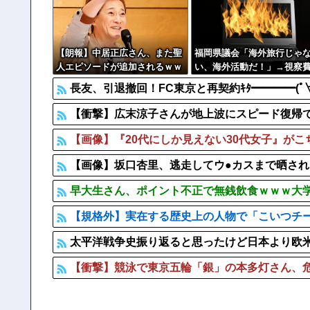
大阪府の小学校でイスラム教の指導者が授業を行い物議を醸す
【なぜ？】中国企業に取得されたマンション、日本人が出
京都の寺がまた燃える「中国人に脅迫されていた」
【朗報】中居正広さん、また聖
福岡県議会「海外旅行じゃ
人エピソードが追加されるｗｗ
い、海外活動だ！」→視察費
ｗｗｗ
65億円公開で再炎上ｗｗｗ
長友、引退撤回！FC東京と再契約ｷﾀ━━━━(ﾟ∀
【衝撃】広末涼子さんが地上波にスピード復帰できる
【画像】『20代にしか見えない30代女子』が
【画像】坂口杏里、逃走してウ●カスまで晒さ
早大生さん、ポイント不正で無銭飲食ｗｗｗ大
【規格外】実在する歴史上の人物で「こいつチ
太平洋戦争史振り返ると思ったけど日本より欧
【衝撃】競泳で東京五輪「銀」の本多灯さん、危