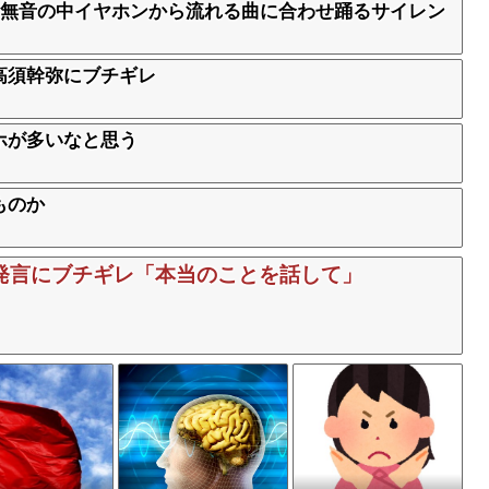
 無音の中イヤホンから流れる曲に合わせ踊るサイレン
高須幹弥にブチギレ
ホが多いなと思う
ものか
発言にブチギレ「本当のことを話して」