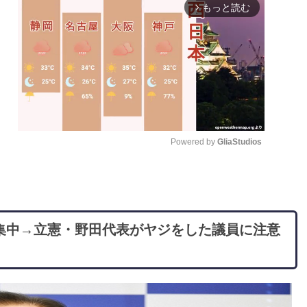
もっと読む
arrow_forward_ios
Powered by 
GliaStudios
M
u
t
集中→立憲・野田代表がヤジをした議員に注意
e