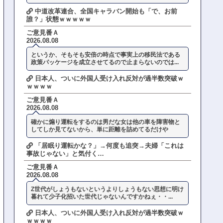
中道改革連合、全国キャラバン開始も「で、お前
誰？」状態ｗｗｗｗｗ
ご意見番Ａ
2026.08.08
というか、そもそも安倍の時点で事実上の移民法である
政策パッケージを成立させてるので止まらないのでは...
日本人、ついに外国人受け入れ反対が過半数突破ｗ
ｗｗｗｗ
ご意見番Ａ
2026.08.08
確かに煽り運転をするのは男だな女は他の車を障害物と
してしか見てないから、単に距離を詰めてるだけや
「居眠り運転かな？」→何度も追突→夫婦「これは
事故じゃない」と気付く…
ご意見番Ａ
2026.08.08
Z世代がしょうもないというよりしょうもない思想に明け
暮れて少子化招いた世代じゃないんですかねぇ・・...
日本人、ついに外国人受け入れ反対が過半数突破ｗ
ｗｗｗｗ