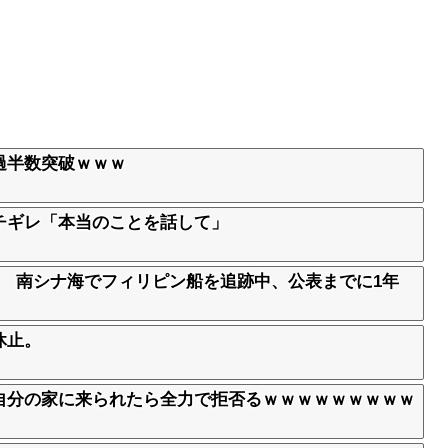
過半数突破ｗｗｗ
チギレ「本当のことを話して」
亡 南シナ海でフィリピン船を追跡中、公表までに1年
休止。
自分の家に来られたら全力で拒否るｗｗｗｗｗｗｗｗｗ