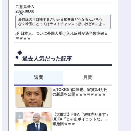
ご意見番Ａ
2026.08.08
最前線の川口擁するさいたま知事選どうなるんだろう
な？埼玉にとってはラストチャンスっぽいけどAIによ...
日本人、ついに外国人受け入れ反対が過半数突破ｗ
ｗｗｗｗ
過去人気だった記事
週間
月間
元TOKIO山口達也、家賃3.4万円
【悲報】東京着く前にHP尽
の新居を公開ｗｗｗｗｗｗｗｗ
方民ｗｗｗ移動だけで瀕死
【大敗北】FIFA「W杯売ります」
【ファーw】水着女子さん「
UEFA「じゃあボイコットな」→
オッサン盗撮してる…通報
即撤回ｗｗｗ
ゃ！」→結果まさかの事態
てしまうw w w w w w w w 