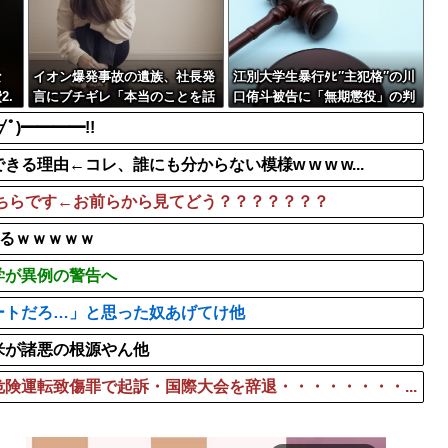
！ #大阪 #...
寺田心さん(18)、筋トレ
ていきネパール人で埋...
イーロン・マスク←世界一の
【徹底討論】ハロプロ史上
な
イオン爆発事故の遺族、社長発
江別大学生暴行ﾀﾋ″主犯格″の川
2.
言にブチギレ「本当のことを話
口侑斗被告に「無期懲役」の判
して」
決→当時17歳少年に「懲役30
ﾟ)━━━━!!
年」の判決
理由←コレ、誰にも分からない模様w w w w...
こちらです←お前らから見てどう？？？？？？？
れるｗｗｗｗｗ
学が異例の警告へ
ートだろ…」と思った奴あげてけ他
米が諸悪の根源やん他
険運転致傷罪で起訴・国際大会を辞退・・・・・・・・...