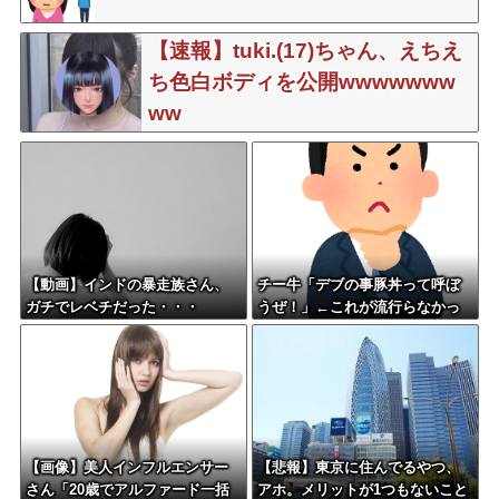
【速報】tuki.(17)ちゃん、えちえ
ち色白ボディを公開wwwwwww
ww
【動画】インドの暴走族さん、
チー牛「デブの事豚丼って呼ぼ
ガチでレベチだった・・・
うぜ！」←これが流行らなかっ
た理由
【画像】美人インフルエンサー
【悲報】東京に住んでるやつ、
さん「20歳でアルファード一括
アホ。メリットが1つもないこと