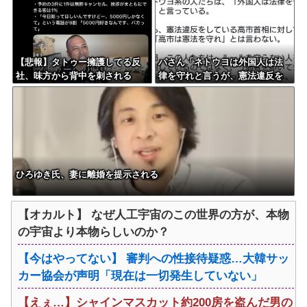
【悲報】タトゥー擁護してる反
パさん「ネトウヨは外国人は法
社、味方から背中を刺される
律を守れと言うが、憲法違反を
している高市には何も言わな
い」
ひろゆき氏、妻に離婚を提示される
【オカルト】 なぜ人工宇宙のこの世界の方が、本物
の宇宙より本物らしいのか？
【今はやってない】 審判への性接待疑惑…大韓サッ
カー協会が声明「現在は一切発生していない」
【えぇ…】シャインマスカット約200房を盗んだ男の