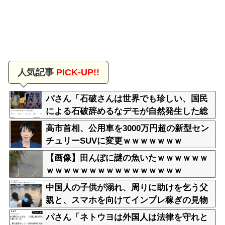
人気記事
PICK-UP!!
パさん「石破さんは世界でも珍しい、国民
による石破辞めるなデモが自然発生した総
理大臣です」
高市首相、公用車を3000万円超の新型セン
チュリーSUVに変更ｗｗｗｗｗｗｗ
【画像】田んぼに謎の魚いたｗｗｗｗｗｗ
ｗｗｗｗｗｗｗｗｗｗｗｗｗｗｗｗ
中国人の子供が溺れ、周りに助けを乞う父
親と、スマホを向けてインプレ稼ぎの見物
人
パさん「ネトウヨは外国人は法律を守れと