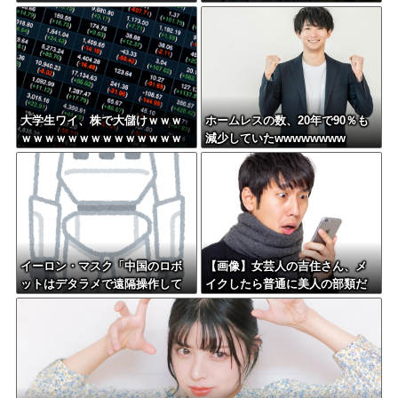
で買えちゃう私って素敵」←こ
が判明
れってガチなん？それともネタ
なん？w w w w w w w w w
大学生ワイ、株で大儲けｗｗｗ
ホームレスの数、20年で90％も
ｗｗｗｗｗｗｗｗｗｗｗｗｗｗ
減少していたwwwwwwww
ｗｗｗｗｗｗ
イーロン・マスク「中国のロボ
【画像】女芸人の吉住さん、メ
ットはデタラメで遠隔操作して
イクしたら普通に美人の部類だ
るだけ」
った→ご覧くださいw w w w w
w w w