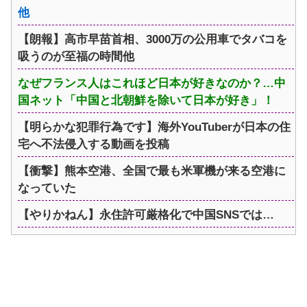
他
【朗報】高市早苗首相、3000万の公用車でタバコを
吸うのが至福の時間他
なぜフランス人はこれほど日本が好きなのか？…中
国ネット「中国と北朝鮮を除いて日本が好き」！
【明らかな犯罪行為です】海外YouTuberが日本の住
宅へ不法侵入する動画を投稿
【衝撃】熊本空港、全国で最も米軍機が来る空港に
なっていた
【やりかねん】永住許可厳格化で中国SNSでは…