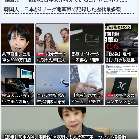
韓国人「日本がJリーグ開幕戦で記録した歴代最多観...
高市首相、公用
紹介デート
熟練オペレータ
【悲報】週刊
NEW
車を3000万円超
に現れた韓国人
ー不要な「迎撃
誌、好き放題書
の新型センチュ
男性、まさかの
ドローン」のテ
きまくる 高市早
リーSUVに変更
「全身登山服」
ストを完了…自
苗首相は新公用
ｗｗｗｗｗｗｗ
で女性困惑ｗｗ
らが目標を追尾
車の贅を尽くし
ｗｗｗ
する映像公開！
た後部座席でた
ばこを吸うのが
宇宙人はいる？
ロシア空挺兵が
【悲報】スマホ
X、他人の
NEW
至福の時間「ど
いて座の方角か
空挺部隊日を祝
ゲーム、ガチで
コンテンツをパ
んどん延びる乗
ら72秒間捉えた
うため飛行機か
逝
クったり煽って
車時間」
強い電波、50年
ら飛び降りて死
く・・・・・・
インプ稼ぎする
間正体分からぬ
亡！
・・
アカウントの収
「Wow！信号」
益化停止。今後
はオリジナル重
【悲報】高市内閣、消費税1％表明でも支持率下落 →ついに６割割れ
視