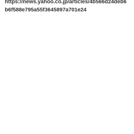
https://news.yahoo.co.jp/articles/4b566d24deb6
b6f588e795a55f3645897a701e24