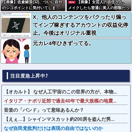
【画像】佐倉綾音(32)、ついに自分
【画像】女芸人の吉住さん、
NEW
のシコポイントに気付いてしま
メイクしたら普通に美人の部類だっ
う・・・
た→ご覧くださいw w w w w w w
X、他人のコンテンツをパクったり煽っ
w
てインプ稼ぎするアカウントの収益化停
止。今後はオリジナル重視
元カレ4年ひきずってる。
注目度急上昇中⤴
【オカルト】 なぜ人工宇宙のこの世界の方が、本物...
イタリア・ナポリ近郊で過去40年で最大規模の地震...
音楽の「バンド」って意味あるんか？
【えぇ…】シャインマスカット約200房を盗んだ男...
なぜ自民党批判だけは表現の自由ではないのか