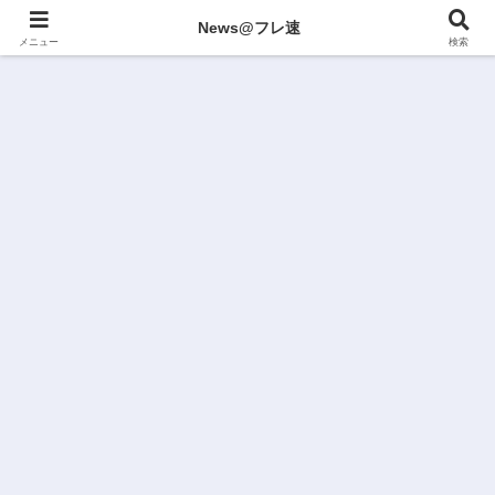
News@フレ速
メニュー
検索