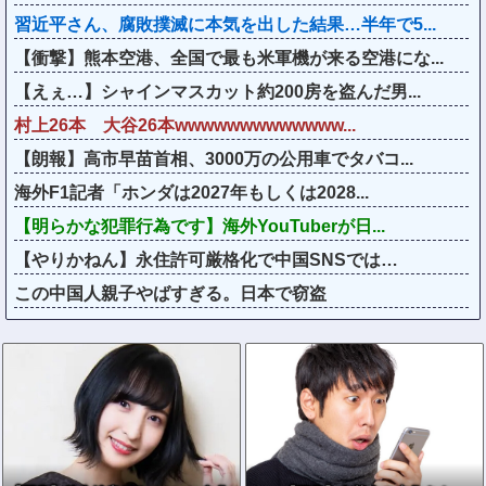
習近平さん、腐敗撲滅に本気を出した結果…半年で5...
【衝撃】熊本空港、全国で最も米軍機が来る空港にな...
【えぇ…】シャインマスカット約200房を盗んだ男...
村上26本 大谷26本wwwwwwwwwwwww...
【朗報】高市早苗首相、3000万の公用車でタバコ...
海外F1記者「ホンダは2027年もしくは2028...
【明らかな犯罪行為です】海外YouTuberが日...
【やりかねん】永住許可厳格化で中国SNSでは…
この中国人親子やばすぎる。日本で窃盗