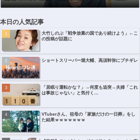
本日の人気記事
大竹しのぶ「戦争放棄の国であり続けよう」←こ
の投稿が話題に
ショートスリーパー堀大輔、高須幹弥にブチギレ
「居眠り運転かな？」→何度も追突→夫婦「これ
は事故じゃない」と気付く…
VTuberさん、祖母の「家族だけの一日葬」をし
た結果ｗｗｗｗｗｗｗ