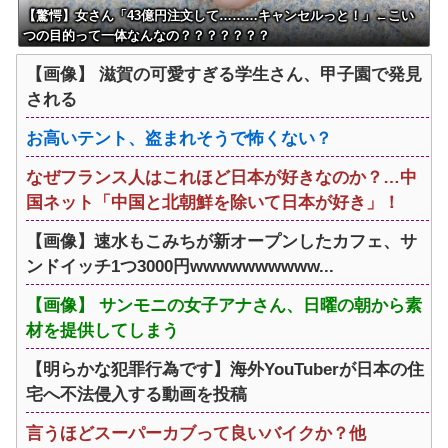
【驚愕】女さん「43億円注文して………キャンセルっと！」←こい
つの目的って一体なんなの？？？？？？？
【画像】 滋賀の可愛すぎる学生さん、甲子園で発見
される
お高いテント、盗まれそうで怖くない？
なぜフランス人はこれほど日本が好きなのか？…中
国ネット「中国と北朝鮮を除いて日本が好き」！
【画像】速水もこみちが新オープンしたカフェ、サ
ンドイッチ1つ3000円wwwwwwwwww...
【画像】 サンモニの女子アナさん、日曜の朝から素
材を提供してしまう
【明らかな犯罪行為です】海外YouTuberが日本の住
宅へ不法侵入する動画を投稿
言うほどスーパーカブって良いバイクか？他