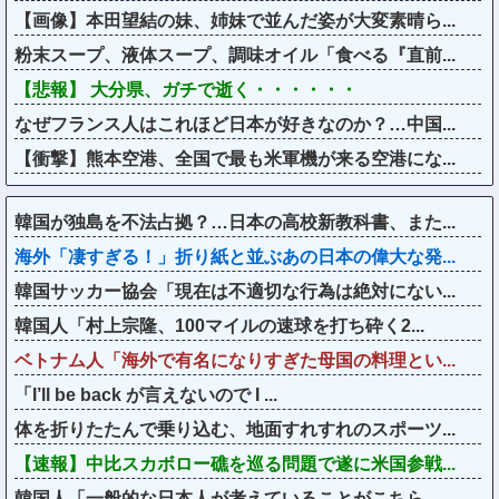
【画像】本田望結の妹、姉妹で並んだ姿が大変素晴ら...
粉末スープ、液体スープ、調味オイル「食べる『直前...
【悲報】 大分県、ガチで逝く・・・・・・
なぜフランス人はこれほど日本が好きなのか？…中国...
【衝撃】熊本空港、全国で最も米軍機が来る空港にな...
韓国が独島を不法占拠？…日本の高校新教科書、また...
海外「凄すぎる！」折り紙と並ぶあの日本の偉大な発...
韓国サッカー協会「現在は不適切な行為は絶対にない...
韓国人「村上宗隆、100マイルの速球を打ち砕く2...
ベトナム人「海外で有名になりすぎた母国の料理とい...
「I’ll be back が言えないので I ...
体を折りたたんで乗り込む、地面すれすれのスポーツ...
【速報】中比スカボロー礁を巡る問題で遂に米国参戦...
韓国人「一般的な日本人が考えていることがこちら…...