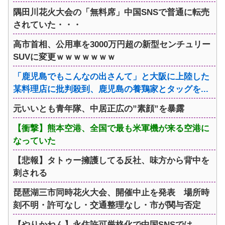
隅田川花火大会の「無料席」中国SNSで普通に転売
されていた・・・
高市首相、公用車を3000万円超の新型センチュリー
SUVに変更ｗｗｗｗｗｗｗ
「鹿児島でもこんなの出さんて」と大阪に上陸した
某料理店に批判殺到、鹿児島の養鶏家とタッグを...
元いいとも青年隊、中居正広の”素顔”を暴露
【衝撃】熊本空港、全国で最も米軍機が来る空港に
なっていた
【悲報】タトゥー擁護してる反社、味方から背中を
刺される
琵琶湖三市同時花火大会、開催中止を発表 場所時
刻不明・許可なし・交通整理なし・市が関与否定
【やりかねん】永住許可厳格化で中国SNSでは…