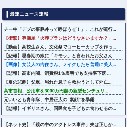
最速ニュース速報
チー牛「デブの事豚丼って呼ぼうぜ！」←これが流行...
【衝撃】葬儀屋「火葬プランはどうなさいますか？」...
【動画】高校生さん、文化祭でコーヒーカップを作っ...
【悲報】思春期の娘に「キモッ」と言われたお父さん...
【画像】女芸人の吉住さん、メイクしたら普通に美人...
【悲報】高市内閣、消費税1％表明でも支持率下落 ...
【夏の悲劇】父親、溺れた息子を救おうとしてﾀﾋ亡...
高市首相、公用車を3000万円超の新型センチュリ...
元いいとも青年隊、中居正広の”素顔”を暴露
【悲報】イギリスさん、国民食を子どもに食わせるの...
【ネット史】「鏡の中のアクトレス事件」夫は正しか...