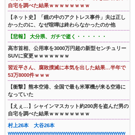
自宅を調べた結果ｗｗｗｗｗｗｗｗ
【ネット史】「鏡の中のアクトレス事件」夫は正し
かったのに、なぜ喧嘩は終わらなかったのか他
【悲報】 大分県、ガチで逝く・・・・・・
高市首相、公用車を3000万円超の新型センチュリー
SUVに変更ｗｗｗｗｗｗｗ
習近平さん、腐敗撲滅に本気を出した結果…半年で
53万8000件ｗｗｗ
【衝撃】熊本空港、全国で最も米軍機が来る空港に
なっていた
【えぇ…】シャインマスカット約200房を盗んだ男の
自宅を調べた結果ｗｗｗｗｗｗｗｗ
村上26本 大谷26本
wwwwwwwwwwwwwwwwwwwwwwwwwwwwww