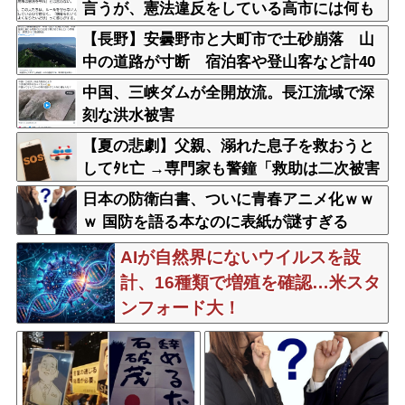
言うが、憲法違反をしている高市には何も
言わない」
【長野】安曇野市と大町市で土砂崩落 山
中の道路が寸断 宿泊客や登山客など計40
0人近くが孤立か 土石流で橋が流されたと
中国、三峡ダムが全開放流。長江流域で深
の情報も
刻な洪水被害
【夏の悲劇】父親、溺れた息子を救おうと
してﾀﾋ亡 →専門家も警鐘「救助は二次被害
が多い」
日本の防衛白書、ついに青春アニメ化ｗｗ
ｗ 国防を語る本なのに表紙が謎すぎる
AIが自然界にないウイルスを設
計、16種類で増殖を確認…米スタ
ンフォード大！