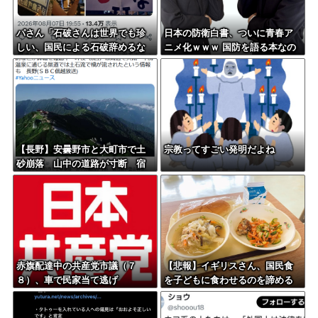
パさん「石破さんは世界でも珍
日本の防衛白書、ついに青春ア
しい、国民による石破辞めるな
ニメ化ｗｗｗ 国防を語る本なの
デモが自然発生した総理大臣で
に表紙が謎すぎる
す」
【長野】安曇野市と大町市で土
宗教ってすごい発明だよね
砂崩落 山中の道路が寸断 宿
泊客や登山客など計400人近くが
孤立か 土石流で橋が流された
との情報も
赤旗配達中の共産党市議（７
【悲報】イギリスさん、国民食
８）、車で民家当て逃げ
を子どもに食わせるのを諦める
ｗｗｗｗｗｗｗ