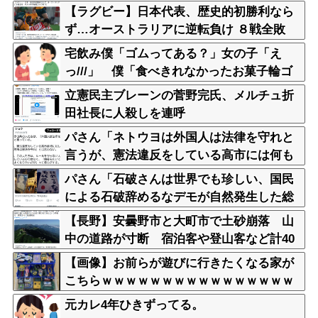
【ラグビー】日本代表、歴史的初勝利なら
ず…オーストラリアに逆転負け ８戦全敗
宅飲み僕「ゴムってある？」女の子「え
っ///」 僕「食べきれなかったお菓子輪ゴ
ムで縛りたくて」女の子「⋯あ、そ、そっ
立憲民主ブレーンの菅野完氏、メルチュ折
か///」
田社長に人殺しを連呼
パさん「ネトウヨは外国人は法律を守れと
言うが、憲法違反をしている高市には何も
言わない」
パさん「石破さんは世界でも珍しい、国民
による石破辞めるなデモが自然発生した総
理大臣です」
【長野】安曇野市と大町市で土砂崩落 山
中の道路が寸断 宿泊客や登山客など計40
0人近くが孤立か 土石流で橋が流されたと
【画像】お前らが遊びに行きたくなる家が
の情報も
こちらｗｗｗｗｗｗｗｗｗｗｗｗｗｗｗｗ
ｗｗｗｗｗｗｗｗｗｗｗｗｗｗｗｗ
元カレ4年ひきずってる。