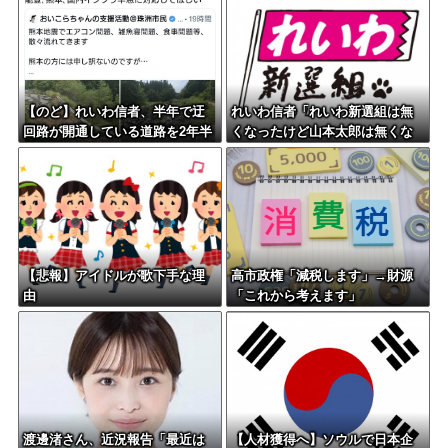
【のど】れいわ信者、半年で迂
れいわ信者「れいわ新選組は無
回路が開通している道路を2年半
くなったけど山本太郎は無くな
放置されていると印象操作して
らないからね。山本太郎Foreve
しまう
r????」
【悲報】アイドルが歌下手な理
高市政権「減税します」→財源
由
「これから考えます」
渡邊渚さん、近況報告「最近は
【人材獲得へ】ソウルで日本企