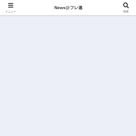
News@フレ速
メニュー
検索