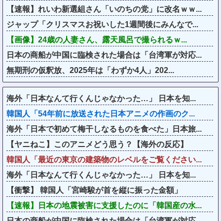
【速報】れいわ新選組さん「いのちの党」に改名ｗｗ...
ジャップ「クリスマスお祝いした1週間後にみんなで...
【画像】24歳の人妻さん、露天風呂で撮られるｗ...
日本の商船が中国に臨検された場合は「台湾軍が対応...
無期刑の仮釈放、2025年は「わずか4人」202...
海外「日本なんて行くんじゃなかった…」 日本を知...
韓国人「54年前に放送された日本アニメの作画のク...
海外「日本で初めて梅干しなるものを食べた」日本旅...
【ヤニねこ】このアニメどう思う？【海外の反応】
韓国人「最近の東京の建築物のレベルをご覧ください...
海外「日本なんて行くんじゃなかった…」 日本を知...
【衝撃】 韓国人「宮崎駿が首を縦に振った金額」
【速報】日本の地震被害に支援したのに「韓国産の水...
日本の商船が中国に臨検された場合は「台湾軍が対応...