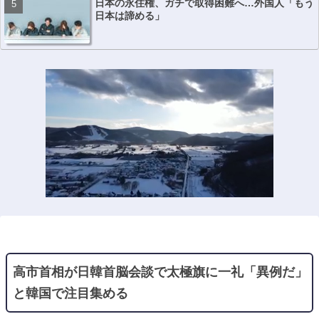
日本の永住権、ガチで取得困難へ…外国人「もう
日本は諦める」
高市首相が日韓首脳会談で太極旗に一礼「異例だ」
と韓国で注目集める