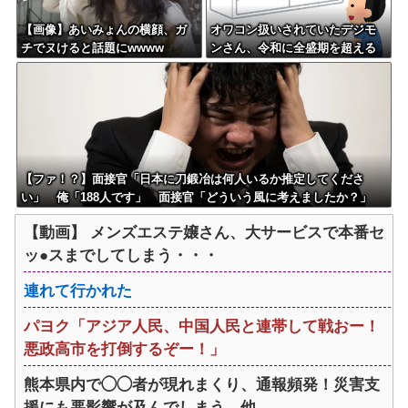
【画像】あいみょんの横顔、ガ
オワコン扱いされていたデジモ
チでヌけると話題にwwww
ンさん、令和に全盛期を超える
利益を生み出していた
【ファ！？】面接官「日本に刀鍛冶は何人いるか推定してくださ
い」 俺「188人です」 面接官「どういう風に考えましたか？」
俺「知ってました」→この後『こう』なったんだがマジで納得いか
【動画】 メンズエステ嬢さん、大サービスで本番セ
ない！！！！！
ッ●スまでしてしまう・・・
連れて行かれた
パヨク「アジア人民、中国人民と連帯して戦おー！
悪政高市を打倒するぞー！」
熊本県内で◯◯者が現れまくり、通報頻発！災害支
援にも悪影響が及んでしまう…他