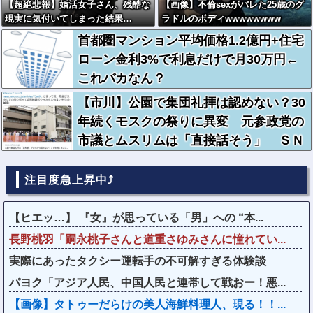
【超絶悲報】婚活女子さん、残酷な
【画像】不倫sexがバレた25歳のグ
現実に気付いてしまった結果…
ラドルのボディwwwwwwww
首都圏マンション平均価格1.2億円+住宅
ローン金利3%で利息だけで月30万円←
これバカなん？
【市川】公園で集団礼拝は認めない？30
年続くモスクの祭りに異変 元参政党の
市議とムスリムは「直接話そう」 ＳＮ
Ｓと地元に温度差
注目度急上昇中⤴
【ヒエッ…】 『女』が思っている「男」への “本...
長野桃羽「嗣永桃子さんと道重さゆみさんに憧れてい...
実際にあったタクシー運転手の不可解すぎる体験談
パヨク「アジア人民、中国人民と連帯して戦おー！悪...
【画像】タトゥーだらけの美人海鮮料理人、現る！！...