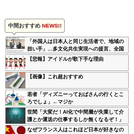
中間おすすめ
NEWS!!
「外国人は日本人と同じ生活者で、地域の
担い手」…多文化共生実現への提言、全国
知事会が政府に提出
【悲報】アイドルが歌下手な理由
【画像】これ超おすすめ
若者「ディズニーっておばさんの行くとこ
ろでしょ」←マジか
世間「大変だ！AI化で中間層が失業して介
護とか運送の仕事するしか無くなるぞ！」
←うん…うん？
なぜフランス人はこれほど日本が好きなの