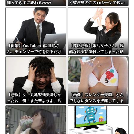
挿入できずに終わるwww
く彼岸島のこの●●シーンで抜い
てる件
【衝撃】YouTuber山口達也さ
【超絶悲報】婚活女子さん、残
ん、チェンソーで竹を切るだけ
酷な現実に気付いてしまった結
で600万再生を突破してしまう←
果…
正直、こう言うのでいいんだよ
なw w w w w w w w
【悲報】女「丸亀製麺美味しか
【画像】スレンダー美脚、とん
ったね」俺「また来ようよ」店
でもないダンスを披露してしま
員「お会計2380円になりまー
うwwwwwwwww
す」→その後『こう』なったん
だが俺悪くないよ
な？？？？？？？？