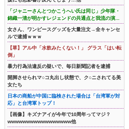
「ジャニーさんとつかこうへい氏は同じ」少年隊・
錦織一清が明かすレジェンドの共通点と我流の演...
女さん、ワンピースグッズを大量注文→全キャンセ
ルで逮捕ｗｗｗ
【草】アル中「水飲みたくない！」 グラス「はい転
倒」
暴力行為法違反の疑いで、毎日新聞記者を逮捕
開脚させられマ○コ丸出し状態で、ク○ニされてる美
女たち
日本の商船が中国に臨検された場合は「台湾軍が対
応」と台湾軍トップ！
【画像】キズナアイが今年で10周年ってマジ？
wwwwwwwwwwwwwwwww他