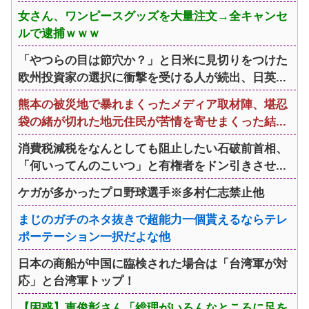
女さん、ワンピースグッズを大量注文→全キャンセ
ルで逮捕ｗｗｗ
「やつらの目は節穴か？」と日米に見切りをつけた
欧州投資家の選択に衝撃を受ける人が続出、日英...
熊本の被災地で暴れまくったメディア取材陣、堪忍
袋の緒が切れた地元住民が苦情を寄せまくった結...
消費税減税をなんとしても阻止したい石破前首相、
「何いってんのこいつ」と有権者をドン引きさせ...
ケガが多かったプロ野球選手※多村仁志禁止他
まじのガチのネタ抜きで超能力一個貰えるならテレ
ポーテーション一択だよな他
日本の商船が中国に臨検された場合は「台湾軍が対
応」と台湾軍トップ！
【困惑】恵俊彰さん「総理がいろんなところに足を