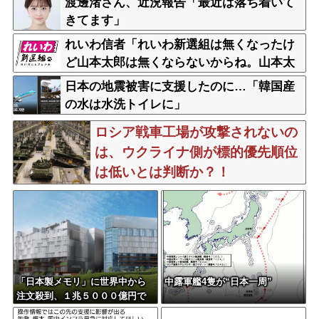
渡邊渚さん、近況報告「最近は落ち着いて
きてます」
れいわ信者「れいわ新選組は無くなったけ
ど山本太郎は無くならないからね。山本太
郎Forever????」
日本の地震被害に支援したのに…「韓国産
の水は水洗トイレに」
ロシア戦車工場が攻撃されないの
は、ウクライナ側が標的優先順位
は低いとは判断か？！
「日本製メモリ」に世界中から
中露軍艦4隻が“日本一周”
注文殺到、１兆５０００億円で
工場増築へ