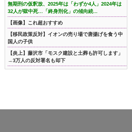
無期刑の仮釈放、2025年は「わずか4人」2024年は
32人が獄中死…「終身刑化」の傾向続...
【画像】これ超おすすめ
【移民政策反対】イオンの売り場で唐揚げを食う中
国人の子供
【炎上】藤沢市「モスク建設と土葬も許可します」
→3万人の反対署名も却下