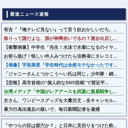
最速ニュース速報
有吉「『俺テレビ見ない』って言う奴おかしいだろ。...
祭りって謎だよな、誰が神輿担いでるの？屋台出店し...
【衝撃画像】中学生「先生！水泳で水着になるのイヤ...
お前ら急げ！怪しい外人みつけたら法務省にタレコミ...
【画像】宇垣美里「学生時代は全然モテなかったです...
「ジャニーさんとつかこうへい氏は同じ」少年隊・錦...
【悲報】高市首相の“個人的なSNS投稿”で習近平...
台湾メディア「中国がレアアースを武器に貿易戦争し...
女さん、ワンピースグッズを大量注文→全キャンセル...
暴力行為法違反の疑いで、毎日新聞記者を逮捕
「やつらの目は節穴か？」と日米に見切りをつけた欧...