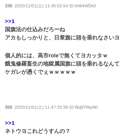
338:
2025/11/01(土) 11:45:03.54 ID:0/t64WDk0
>>1
国旗法の仕込みだろーね
アカもしっかりと、日章旗に頭を垂れなさいヨ
個人的には、高市roleで無くてヨカッタｗ
餓鬼修羅畜生の地獄属国旗に頭を垂れるなんて
ケガレが憑くでぇｗｗｗｗｗ
368:
2025/11/01(土) 11:47:33.98 ID:WdjfYWpN0
>>1
ネトウヨこれどうすんの？