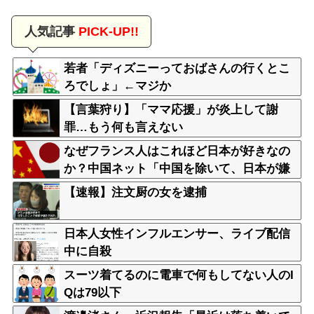
人気記事
PICK-UP!!
若者「ディズニーっておばさんの行くとこ
ろでしょ」←マジか
【言葉狩り】「ママ応援」が炎上して謝
罪…もう何も言えない
なぜフランス人はこれほど日本が好きなの
か？中国ネット「中国を除いて、日本が嫌
いな国なんてない」
【速報】注文厨の女を逮捕
日本人女性インフルエンサー、ライブ配信
中に自殺
スーツ着てるのに電車で何もしてない人のI
Qは79以下