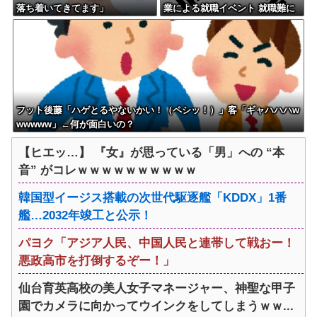
落ち着いてきてます」
業による就職イベント 就職難に
苦しむ韓国の若者が日本に注目
フット後藤「ハゲとるやないかい！（ペシッ！）」客「ギャハハハw
wwwww」←何が面白いの？
【ヒエッ…】 『女』が思っている「男」への “本
音” がコレｗｗｗｗｗｗｗｗｗｗ
韓国型イージス搭載の次世代駆逐艦「KDDX」1番
艦…2032年竣工と公示！
パヨク「アジア人民、中国人民と連帯して戦おー！
悪政高市を打倒するぞー！」
仙台育英高校の美人女子マネージャー、神聖な甲子
園でカメラに向かってウインクをしてしまうｗｗ...