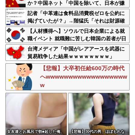
か？中国ネット「中国を除いて、日本が嫌
いな国なんてない」
記者「中革連は食料品消費税ゼロを公約に
掲げていたが？」→階猛氏「それは財源確
保という条件付き」
【人材獲得へ】ソウルで日本企業による就
職イベント 就職難に苦しむ韓国の若者が日
本に注目
台湾メディア「中国がレアアースを武器に
貿易戦争した結果ｗｗｗｗｗｗｗｗ」
【悲報】大卒初任給600万の時代
へwwwwwwwwwwwwwwwwww
w
女友達とお風呂で勃■起した俺、
【悲報】30代の男、ほぼもれな