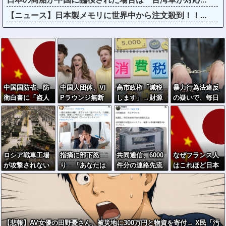
【ニュース】日本製メモリに世界中から注文殺到！！...
中国国防省、防
中国人団体、VI
高市政権「減税
暴力行為法違反
衛白書に「盗人
Pラウンジ無断
します」→財源
の疑いで、毎日
たけだけしい」
侵入→搭乗拒否
「これから考え
新聞記者を逮捕
→空港警備員
ます」
の”つり目ポー
ズ”で国際問題に
ｗｗｗ
ロシア戦車工場
指摘に部下怒
共同通信、6000
なぜフランス人
が攻撃されない
り 「あなたは
件分の連絡先流
はこれほど日本
のは、ウクライ
失格です」。上
出か 「おわび
が好きなのか？
ナ側が標的優先
司は泣いて辞職
します」とラフ
中国ネット「中
順位は低いとは
な軽い謝罪コメ
国を除いて、日
判断か？！
ントを発表
本が嫌いな国な
んてない」
【悲報】AV女優の田野憂さん、被災地に300万円と物資を寄付→ X民「汚