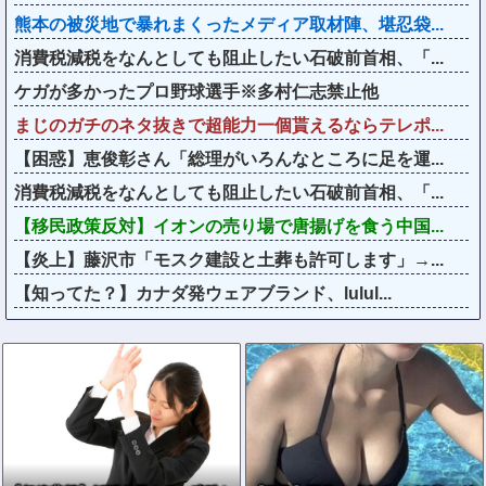
熊本の被災地で暴れまくったメディア取材陣、堪忍袋...
消費税減税をなんとしても阻止したい石破前首相、「...
ケガが多かったプロ野球選手※多村仁志禁止他
まじのガチのネタ抜きで超能力一個貰えるならテレポ...
【困惑】恵俊彰さん「総理がいろんなところに足を運...
消費税減税をなんとしても阻止したい石破前首相、「...
【移民政策反対】イオンの売り場で唐揚げを食う中国...
【炎上】藤沢市「モスク建設と土葬も許可します」→...
【知ってた？】カナダ発ウェアブランド、lulul...