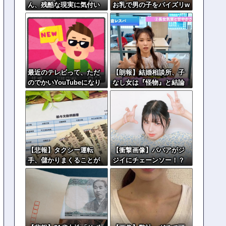
ん、残酷な現実に気付い
お乳で男の子をパイズリw
てしまった結果…
wwwwwwww
最近のテレビって、ただ
【朗報】結婚相談所、子
のでかいYouTubeになり
なし女は『怪物』と結論
つつあるよな
づけてしまうwwwwww
【悲報】タクシー運転
【衝撃画像】ババアがジ
手、儲かりまくることが
ジイにチェーンソー！？
判明してしまう
←一体何があったんやコ
レw w w w w w w w w