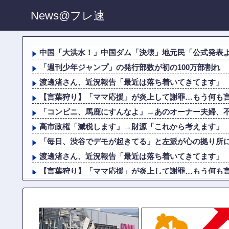
News@フレ速
中国「大洪水！」中国ダム「決壊」地元民「公式発表より
「週刊少年ジャンプ」の発行部数が初の100万部割れ
渡邊渚さん、近況報告「最近は落ち着いてきてます」
【言葉狩り】「ママ応援」が炎上して謝罪…もう何も
「コンビニ、馬鹿にすんなよ」→あのオーナー夫婦、
高市政権「減税します」→財源「これから考えます」
「毎日、渋谷でデモが起きてる」と左派が心の拠り所にす
渡邊渚さん、近況報告「最近は落ち着いてきてます」
【言葉狩り】「ママ応援」が炎上して謝罪…もう何も
【悲報】ジャンプ、ついに98万部…全盛期653万部か
高市政権「減税します」→財源「これから考えます」
日本製紙の記者会見に出席した某メディア記者、被害者の