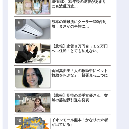
SPEED、25年後の現在があまり
レイ、わずか10日で復旧し
にも波乱万丈…
がこちら
熊本の避難所にクーラー300台到
ネット民、橋本愛の５年前
着→まさかの事態に…
を発掘→再炎上へｗｗｗｗ
【悲報】家賃８万円台→１２万円
福岡テレビ局にとんでもな
へ…住民「とても払えない」
アナが入社してしまうｗｗ
倉田真由美「人の救助中にペット
【衝撃】三笘が事故った時
救助を叫ぶな」←賛否真っ二つに
てた車ってさ…←これw w w 
w w w w
【悲報】期待の若手女優さん、突
有吉「うまくても絶対に行
然の芸能界引退を発表
ない店」がこちら…ネット
ｗｗｗｗｗｗｗｗ
イオンモール熊本「かなりのﾀﾋ者
母親「息子の借りた本が心
が出ている」
真をSNS投稿→司書らから