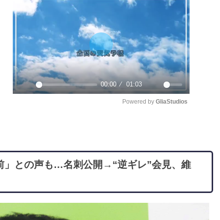
もっと読む
arrow_forward_ios
Powered by 
GliaStudios
M
u
t
」との声も…名刺公開→“逆ギレ”会見、維
e