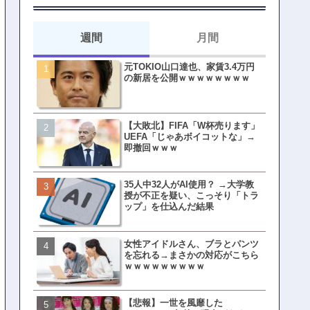
週間
月間
元TOKIO山口達也、家賃3.4万円
【悲報】東京着く前にHP尽
の新居を公開ｗｗｗｗｗｗｗｗ
方民ｗｗｗ移動だけで瀕死
【大敗北】FIFA「W杯売ります」
【ファーw】水着女子さん「
UEFA「じゃあボイコットな」→
オッサン盗撮してる…通報
即撤回ｗｗｗ
ゃ！」→結果まさかの事態
てしまうw w w w w w w w 
35人中32人がAI使用？ →大学教
皇族確保策、天皇陛下の一
授が不正を疑い、こっそり「トラ
界ピリつくｗｗｗ
ップ」を仕込んだ結果
女性アイドルさん、ブラとパンツ
文春、沖縄問題の"触れては
を忘れる→まさかの対応がこちら
ない話"を暴露してしまうｗ
ｗｗｗｗｗｗｗｗｗ
ｗｗｗｗｗ
【悲報】一世を風靡した
ランサムウェア攻撃を受け