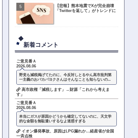
【悲報】熊本地震でXが完全崩壊
「Twitterを返して」がトレンドに
新着コメント
ご意見番Ａ
2026.08.06
野党も減税掲げてたのに、今反対しとるやん高市批判第
一主義のおバカパヨクさんはそんなことも知らないの...
高市政権「減税します」→財源「これから考えま
す」
ご意見番Ａ
2026.08.06
本当にガスが原因かどうかも確定してないのに、天文学
的な金額を無駄遣いするなよ迷惑すぎる
イオン爆発事故、原因はLPG漏れか…経産省が全国
一斉点検