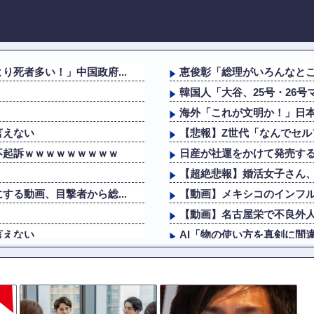
死者多い！」中国政府...
恵俊彰「総理がいろんなとこ
韓国人「大谷、25号・26号
海外「これが文明か！」日
言えない
【悲報】Z世代「なんでセ
不起訴ｗｗｗｗｗｗｗｗｗ
日産が社運をかけて発売する
【超絶悲報】婚活女子さん
る動画、目撃者から総...
【動画】メキシコのインフ
【動画】名古屋栄で不良外
言えない
AI「物の使い方を真剣に間
らここまで落ちる
ロシア「お前らの国にある
悪口回避＆一人好きの私、同
個人情報を執拗に聞き...
ChatGPTに聞いた10年後の