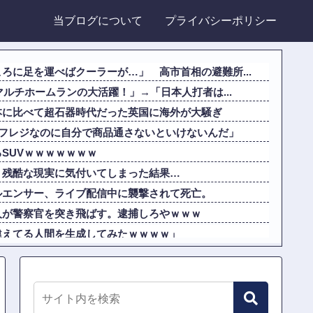
当ブログについて
プライバシーポリシー
ろに足を運べばクーラーが…」 高市首相の避難所...
マルチホームランの大活躍！」→「日本人打者は...
本に比べて超石器時代だった英国に海外が大騒ぎ
ルフレジなのに自分で商品通さないといけないんだ」
SUVｗｗｗｗｗｗｗ
、残酷な現実に気付いてしまった結果…
ルエンサー、ライブ配信中に襲撃されて死亡。
人が警察官を突き飛ばす。逮捕しろやｗｗｗ
違えてる人間を生成してみたｗｗｗｗ」
似非エッフェル塔を見せてくれ！」
僚から「自サバ女かと思ってた」と言われモヤモヤ...
18期