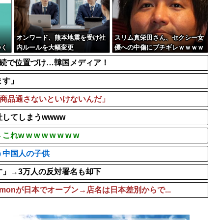
ばすぎる
スーパーカブってもう完全に
Spotify最近入れたんだ
漫画を5000冊以上所持して
オンワード、熊本地震を受け社
スリム真栄田さん、セクシー女
つく
内ルールを大幅変更
優への中傷にブチギレｗｗｗｗ
ｗｗｗ
連続で位置づけ…韓国メディア！
ます」
で商品通さないといけないんだ」
してしまうwwww
w w w w w w w
う中国人の子供
す」→3万人の反対署名も却下
emonが日本でオープン→店名は日本差別からで...