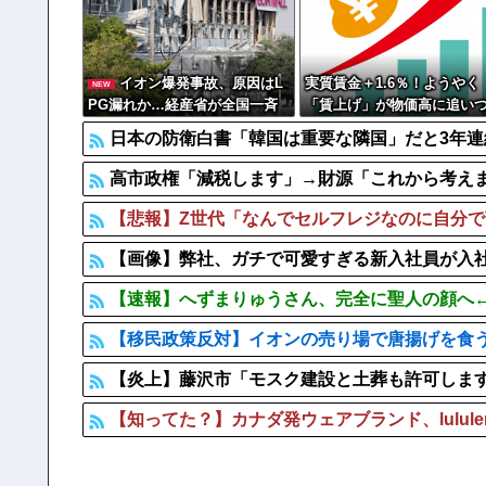
【悲報】 アメリカで今も続いてる近親相姦の一族がや
【画像】 パン線透けまくってるOLの尻ｗｗｗｗｗｗ
イオン爆発事故、原因はL
実質賃金＋1.6％！ようやく
NEW
PG漏れか…経産省が全国一斉
「賃上げ」が物価高に追い
点検
ｗｗｗ
日本の防衛白書「韓国は重要な隣国」だと3年
高市政権「減税します」→財源「これから考え
【悲報】Z世代「なんでセルフレジなのに自分
【画像】弊社、ガチで可愛すぎる新入社員が入社
【速報】へずまりゅうさん、完全に聖人の顔へ←これw 
【移民政策反対】イオンの売り場で唐揚げを食
【炎上】藤沢市「モスク建設と土葬も許可しま
【知ってた？】カナダ発ウェアブランド、lulul