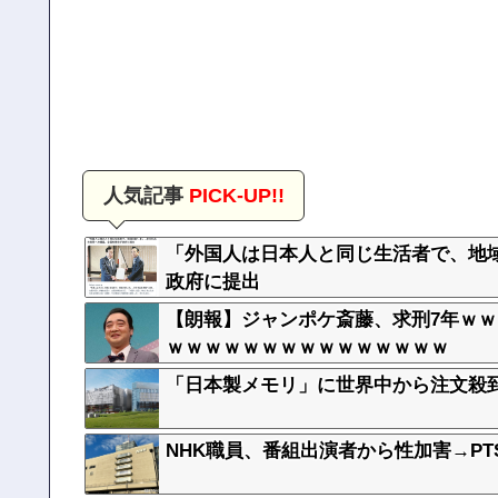
人気記事
PICK-UP!!
「外国人は日本人と同じ生活者で、地
政府に提出
【朗報】ジャンポケ斎藤、求刑7年ｗ
ｗｗｗｗｗｗｗｗｗｗｗｗｗｗｗ
「日本製メモリ」に世界中から注文殺
NHK職員、番組出演者から性加害→P