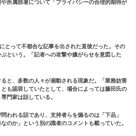
前や所属部署について「プライバシーの合理的期待が
身にとって不都合な記事を出された直後だった。その
かぶという。「記者への攻撃や嫌がらせを意図した
けると、多数の人々が扇動される現象だ。「業務妨害
くとも認容していたとして、場合によっては藤田氏の
と専門家は話している。
が問われる話であり、支持者らを煽るのは「下品」
姿なのか」という別の識者のコメントも載っていた。