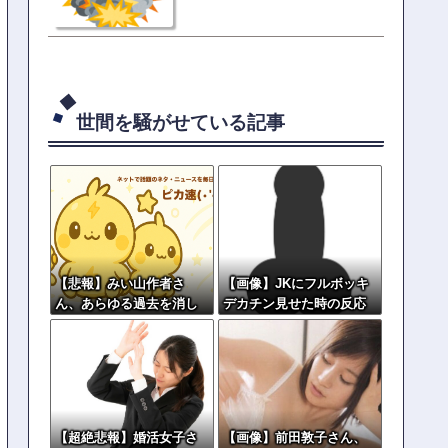
の指摘殺到
世間を騒がせている記事
【悲報】みい山作者さ
【画像】JKにフルボッキ
ん、あらゆる過去を消し
デカチン見せた時の反応
まくる
集がこちらww
【超絶悲報】婚活女子さ
【画像】前田敦子さん、