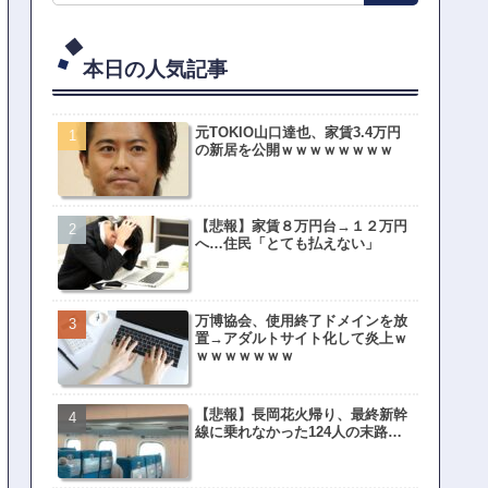
ビジネスバイクとしての役目を終えてしまったよな...
けどこんなに無料で曲聴けるとは思ってなかった
るワイ、漫画ヲタクの友人に「ワンピースや鬼滅...
本日の人気記事
元TOKIO山口達也、家賃3.4万円
の新居を公開ｗｗｗｗｗｗｗｗ
【悲報】家賃８万円台→１２万円
へ…住民「とても払えない」
万博協会、使用終了ドメインを放
置→アダルトサイト化して炎上ｗ
ｗｗｗｗｗｗｗ
【悲報】長岡花火帰り、最終新幹
線に乗れなかった124人の末路…