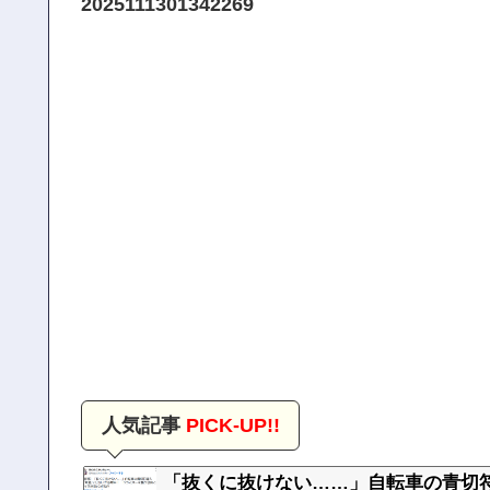
2025111301342269
人気記事
PICK-UP!!
「抜くに抜けない……」自転車の青切符