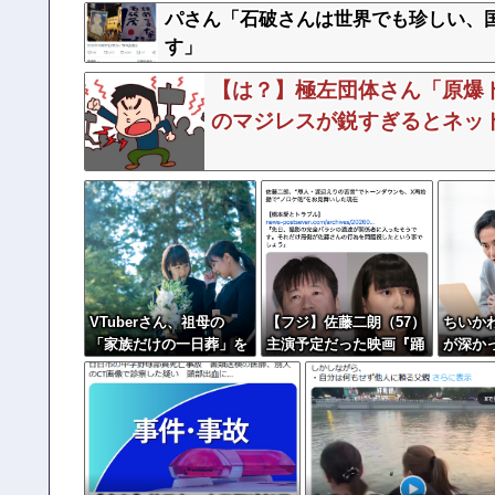
パさん「石破さんは世界でも珍しい、
す」
【は？】極左団体さん「原爆
のマジレスが鋭すぎるとネット
VTuberさん、祖母の
【フジ】佐藤二朗（57）
ちいか
「家族だけの一日葬」を
主演予定だった映画『踊
が深か
した結果ｗｗｗｗｗｗｗ
る大捜査線』スピンオフ
奴」と
作品の撮影中止が正式に
人格に
決定