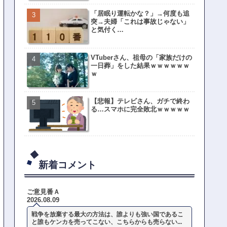
「居眠り運転かな？」→何度も追
突→夫婦「これは事故じゃない」
と気付く…
VTuberさん、祖母の「家族だけの
一日葬」をした結果ｗｗｗｗｗｗ
ｗ
【悲報】テレビさん、ガチで終わ
る…スマホに完全敗北ｗｗｗｗｗ
新着コメント
ご意見番Ａ
2026.08.09
戦争を放棄する最大の方法は、誰よりも強い国であるこ
と誰もケンカを売ってこない、こちらからも売らない...