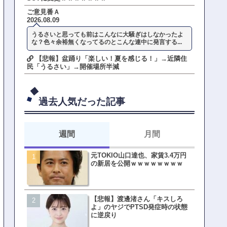
ご意見番Ａ
2026.08.09
うるさいと思っても前はこんなに大騒ぎはしなかったよ
な？色々余裕無くなってるのとこんな連中に発言する...
【悲報】盆踊り「楽しい！夏を感じる！」→近隣住
民「うるさい」→開催場所半減
過去人気だった記事
週間
月間
元TOKIO山口達也、家賃3.4万円
【悲報】東京着く前にHP尽
の新居を公開ｗｗｗｗｗｗｗｗ
方民ｗｗｗ移動だけで瀕死
【悲報】渡邊渚さん「キスしろ
【ファーw】水着女子さん「
よ」のヤジでPTSD発症時の状態
オッサン盗撮してる…通報
に逆戻り
ゃ！」→結果まさかの事態
てしまうw w w w w w w w 