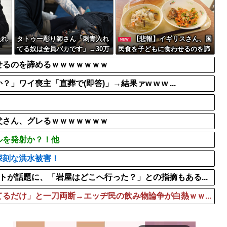
【朗報】高瀬くるみ＆浅倉樹
【ウマ娘】俺はこういう元
BTSが出てきて悪...
夏休みの午前中にやってた
入れ
タトゥー彫り師さん「刺青入れ
【悲報】イギリスさん、国
NEW
てる奴は全員バカです」→30万
民食を子どもに食わせるのを諦
再生ｗｗｗｗｗｗ
めるｗｗｗｗｗｗｗ
せるのを諦めるｗｗｗｗｗｗｗ
ワイ喪主「直葬で(即答)」→結果ァw w w ...
父さん、グレるｗｗｗｗｗｗｗ
ルを発射か？！他
深刻な洪水被害！
トが話題に、「岩屋はどこへ行った？」との指摘もある...
るだけ」と一刀両断→エッヂ民の飲み物論争が白熱ｗｗ...