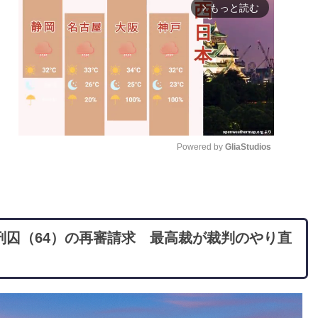
もっと読む
arrow_forward_ios
Powered by 
GliaStudios
M
u
t
刑囚（64）の再審請求 最高裁が裁判のやり直
e