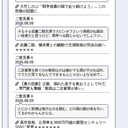
大竹しのぶ「戦争放棄の国であり続けよう」←この
投稿が話題に
ご意見番Ａ
2026.08.09
そもそも佐藤二朗主演でスピンオフという発想がね面白
い役者だと思うけど、客呼べる顔じゃないでしょフジ...
佐藤二朗、橋本愛との騒動で主演映画が完全白紙へ
ｗｗｗｗｗ
ご意見番Ａ
2026.08.09
二次被害を防ぐのが鉄則なのは確かでも我が子がおぼれ
ててただ見てるなんてできるもんじゃないよなせめて...
【夏の悲劇】父親、溺れた息子を救おうとしてﾀﾋ亡
→専門家も警鐘「救助は二次被害が多い」
ご意見番Ａ
2026.08.09
とにかく防弾は強力なのを頼む。どの国の誰が糸を引い
てるかわからんからな。
高市首相、公用車を3000万円超の新型センチュリー
SUVに変更ｗｗｗｗｗｗｗ