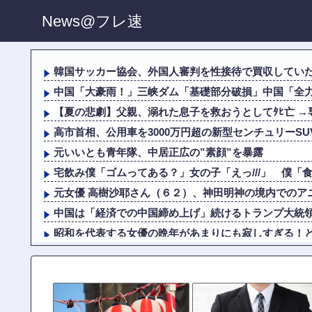
News@フレ速
韓国サッカー協会、外国人審判を性接待で買収してい
中国「大豪雨！」三峡ダム「基礎部分破損」中国「全力放
【夏の悲劇】父親、溺れた息子を救おうとしてﾀﾋ亡 →専
高市首相、公用車を3000万円超の新型センチュリーSUV
元いいとも青年隊、中居正広の”素顔”を暴露
宅飲み僕「ゴムってある？」女の子「えっ///」 僕「食
元女優 高樹沙耶さん（６２）、神田明神の境内でのアニ
中国は「経済での中国締め上げ」続けるトランプ大統
昭和を代表する女優の晩年があまりにも寂しすぎる！と話
【夏の悲劇】父親、溺れた息子を救おうとしてﾀﾋ亡 →専
【悲報】イギリスさん、国民食を子どもに食わせるの
中国、三峡ダムが全開放流。長江流域で深刻な洪水被