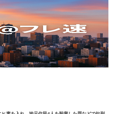
にヒ素を入れ、地元住民4人を殺害した罪などでﾀﾋ刑