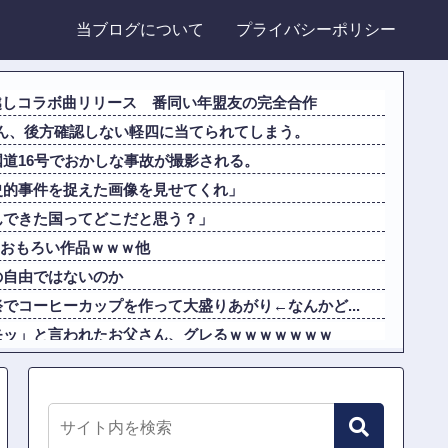
当ブログについて
プライバシーポリシー
年越しコラボ曲リリース 番同い年盟友の完全合作
りさん、後方確認しない軽四に当てられてしまう。
道16号でおかしな事故が撮影される。
史的事件を捉えた画像を見せてくれ」
んできた国ってどこだと思う？」
クソおもろい作品ｗｗｗ他
の自由ではないのか
でコーヒーカップを作って大盛りあがり←なんかど...
モッ」と言われたお父さん、グレるｗｗｗｗｗｗｗ
本とドイツの病院食のあまりの差に海外が大騒ぎ
史的事件を捉えた画像を見せてくれ」
ルしました。身分証を提出してください」 X民...