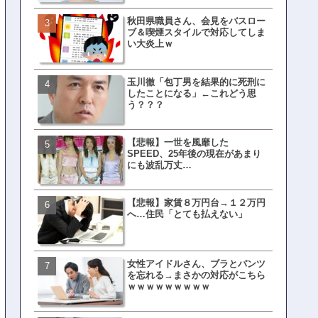
秋田県職員さん、会見をバスロー
皇族確保策、天皇陛下の一
ブ＆喫煙スタイルで対応してしま
界ピリつくｗｗｗ
い大炎上ｗ
玉川徹「包丁男を結果的に死刑に
文春、沖縄問題の"触れては
したことになる」←これどう思
ない話"を暴露してしまうｗ
う？？？
ｗｗｗｗｗ
【悲報】一世を風靡した
ランサムウェア攻撃を受け
SPEED、25年後の現在があまり
レイ、わずか10日で復旧し
にも波乱万丈…
がこちら
【悲報】家賃８万円台→１２万円
福岡テレビ局にとんでもな
へ…住民「とても払えない」
アナが入社してしまうｗｗ
女性アイドルさん、ブラとパンツ
【衝撃】三笘が事故った時
を忘れる→まさかの対応がこちら
てた車ってさ…←これw w w 
ｗｗｗｗｗｗｗｗｗ
w w w w