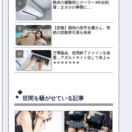
熊本の避難所にクーラー300台到
有吉「うまくても絶対に行
着→まさかの事態に…
ない店」がこちら…ネット
ｗｗｗｗｗｗｗｗ
【悲報】期待の若手女優さん、突
元TOKIO山口達也、家賃3.4
然の芸能界引退を発表
の新居を公開ｗｗｗｗｗｗ
万博協会、使用終了ドメインを放
母親「息子の借りた本が心
置→アダルトサイト化して炎上ｗ
真をSNS投稿→司書らから
ｗｗｗｗｗｗｗ
の指摘殺到
世間を騒がせている記事