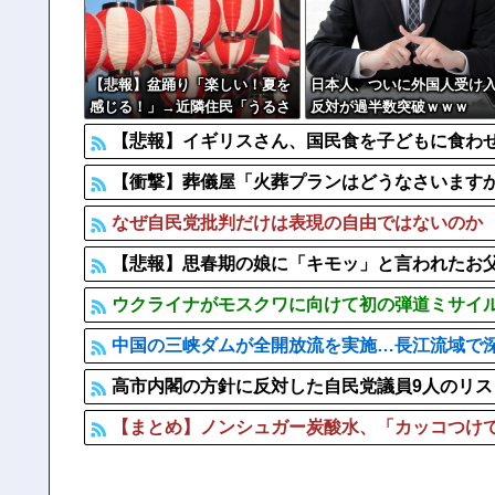
【ヤバすぎ】熊本の山道でソーラーパネルが…
中国の海水浴場の映像があまりにも・・・
【批判】ワールドカップ決勝のハーフタイムショー、英紙｢
【悲報】盆踊り「楽しい！夏を
日本人、ついに外国人受け
感じる！」→近隣住民「うるさ
反対が過半数突破ｗｗｗ
い」→開催場所半減
【悲報】イギリスさん、国民食を子どもに食わ
【衝撃】葬儀屋「火葬プランはどうなさいますか？」
なぜ自民党批判だけは表現の自由ではないのか
【悲報】思春期の娘に「キモッ」と言われたお
ウクライナがモスクワに向けて初の弾道ミサイ
中国の三峡ダムが全開放流を実施…長江流域で
高市内閣の方針に反対した自民党議員9人のリス
【まとめ】ノンシュガー炭酸水、「カッコつけて