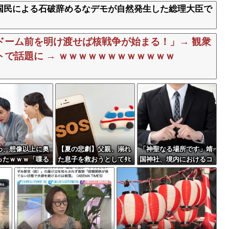
国民による石破辞めるなデモが自然発生した総理大臣で
ドーム前を明け渡せば核戦争が始まる！」→ 観衆
で話題に → ｗｗｗｗｗｗｗｗｗｗｗｗ
わ、想像以上に奥
【夏の悲劇】父親、溺れ
「神聖なる場所です」靖
ったｗｗｗ「喋る
た息子を救おうとしてﾀﾋ
国神社、境内におけるコ
「喋らない奴」で
亡 →専門家も警鐘「救
スプレや軍装の禁止を発
差がある模様
助は二次被害が多い」
表