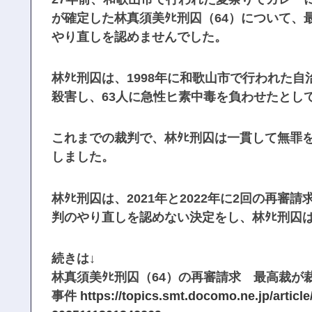
が確定した林真須美ﾀﾋ刑囚（64）について、
やり直しを認めませんでした。
林ﾀﾋ刑囚は、1998年に和歌山市で行われた
殺害し、63人に急性ヒ素中毒を負わせたとし
これまでの裁判で、林ﾀﾋ刑囚は一貫して無罪を
しました。
林ﾀﾋ刑囚は、2021年と2022年に2回の再
判のやり直しを認めない決定をし、林ﾀﾋ刑囚
続きは↓
林真須美ﾀﾋ刑囚（64）の再審請求 最高裁
事件
https://topics.smt.docomo.ne.jp/artic