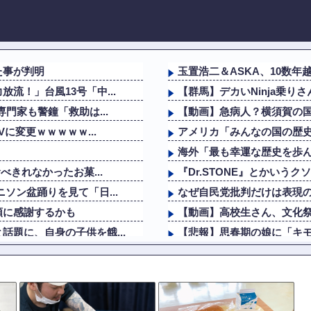
た事が判明
玉置浩二＆ASKA、10数
流！」台風13号「中...
【群馬】デカいNinja乗
門家も警鐘「救助は...
【動画】急病人？横須賀の国
に変更ｗｗｗｗｗ...
アメリカ「みんなの国の歴
海外「最も幸運な歴史を歩
べきれなかったお菓...
『Dr.STONE』とかいう
ソン盆踊りを見て「日...
なぜ自民党批判だけは表現
領に感謝するかも
【動画】高校生さん、文化祭
題に、自身の子供を餓...
【悲報】思春期の娘に「キ
門家も警鐘「救助は...
海外「なんてこった！」日
を諦めるｗｗｗｗｗｗｗ
アメリカ「みんなの国の歴
害
Amazon「注文をキャンセ