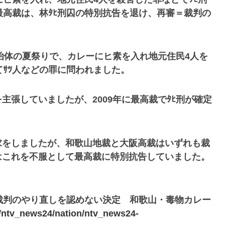
最高裁は、林ﾀﾋ刑囚の特別抗告を退け、再審＝裁判の
自治体の夏祭りで、カレーにヒ素を入れ地元住民4人を
てｻﾂ人などの罪に問われました。
主張していましたが、2009年に最高裁でﾀﾋ刑が確定
審請求をしましたが、和歌山地裁と大阪高裁はいずれも裁
はこれを不服として最高裁に特別抗告していました。
が裁判のやり直しを認めない決定 和歌山・毒物カレー
le/ntv_news24/nation/ntv_news24-