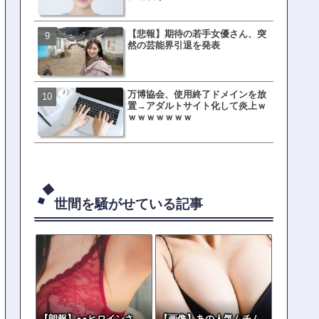
【悲報】期待の若手女優さん、突
母親「息子の借りた本が心
然の芸能界引退を発表
真をSNS投稿→司書らから
の指摘殺到
万博協会、使用終了ドメインを放
元TOKIO山口達也、家賃3.4
置→アダルトサイト化して炎上ｗ
の新居を公開ｗｗｗｗｗｗ
ｗｗｗｗｗｗｗ
世間を騒がせている記事
【朗報】●●ヒロインさ
【画像】あの人気ムチム