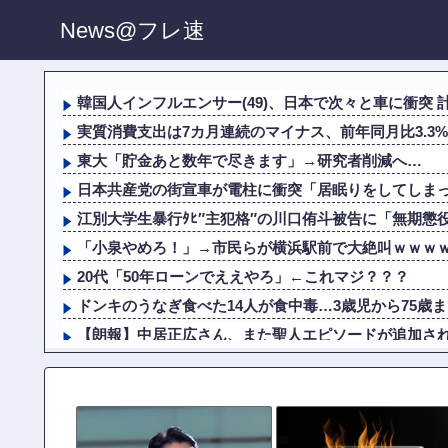
News@フレ速
韓国人インフルエンサー(49)、日本で次々と車に衝突 計7
実質消費支出は7カ月連続のマイナス、前年同月比3.3%
東大「貯金あと数年で尽きます」→研究者削減へ…
日本共産党の街宣車が電柱に衝突「居眠りをしてしまった
江別大学生暴行ﾀﾋ″主犯格″の川口侑斗被告に「無期懲役」
「小泉やめろ！」→市民らが横浜駅前で大絶叫ｗｗｗ
20代「50年ローンでええやろ」←これマジ？？？
ドンキのうなぎ食べた14人が食中毒…3歳児から75歳
【朗報】中居正広さん、また聖人エピソードが追加さ
「高市早苗はどんだけ自己顕示欲が強いんだ」と左派が『
【警告】 住宅ローン、ガチでヤバくなるぞ・・・・・
【大阪】 マスコミ「警察官が発砲し“刃物男”死亡！」 →