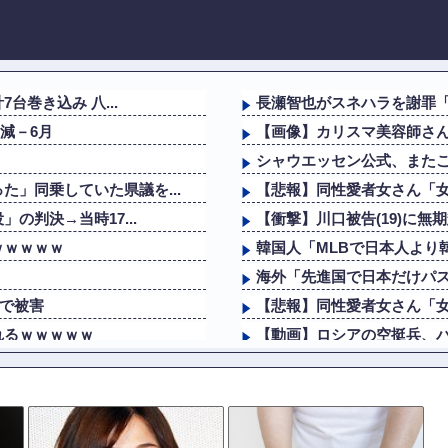
台巻き込み 八...
長瀬智也がスネハラを謝罪「
減－6月
【画像】カリスマ美容師さん
シャウエッセン公式、また
」同乗していた県議を...
【悲報】同性愛者女さん「女
の判決→当時17...
【衝撃】川口被告(19)に無
ｗｗｗｗｗ
韓国人「MLBで日本人より
海外「先進国で日本だけパ
まで被害
【悲報】同性愛者女さん「女
れるｗｗｗｗｗ
【動画】ロシアの空挺兵、
高木美帆氏に送られた...
【動画】自動ドアの仕組み
日本「俺は有名な武士の家
 ネットで拡散さ...
外国人「中華料理と日本食