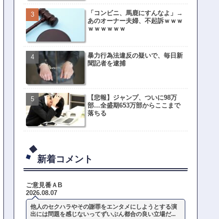
「コンビニ、馬鹿にすんなよ」→
あのオーナー夫婦、不起訴ｗｗｗ
ｗｗｗｗｗｗ
暴力行為法違反の疑いで、毎日新
聞記者を逮捕
【悲報】ジャンプ、ついに98万
部…全盛期653万部からここまで
落ちる
新着コメント
ご意見番ＡB
2026.08.07
他人のセクハラやその謝罪をエンタメにしようとする演
出には問題を感じないってずいぶん都合の良い立場だ...