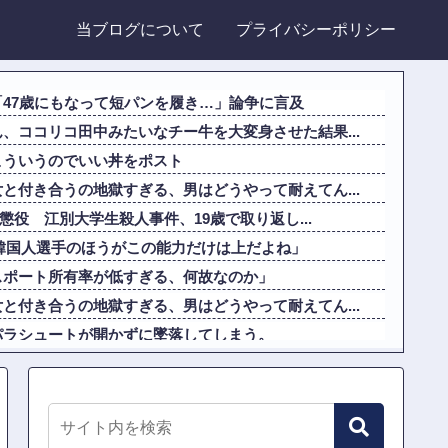
当ブログについて
プライバシーポリシー
47歳にもなって短パンを履き…」論争に言及
、ココリコ田中みたいなチー牛を大変身させた結果...
こういうのでいい丼をポスト
と付き合うの地獄すぎる、男はどうやって耐えてん...
期懲役 江別大学生殺人事件、19歳で取り返し...
韓国人選手のほうがこの能力だけは上だよね」
スポート所有率が低すぎる、何故なのか」
と付き合うの地獄すぎる、男はどうやって耐えてん...
パラシュートが開かずに墜落してしまう。
を理解した富山のツバメが賢い。
系だけど世界のみんなは先祖に偉人っている？」
だったらどっちのほうが上なの？」