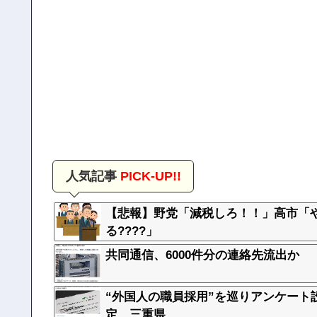
人気記事
PICK-UP!!
【悲報】野党「減税しろ！！」高市「
る????」
共同通信、6000件分の連絡先流出か
“外国人の職員採用”を巡りアンケー
定 三重県