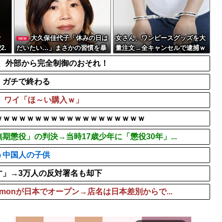
対に死刑にならない罪...
本気でパチンコを流行らせる
しまうｗｗｗｗｗｗｗｗ
ハロ！コン2026「TOYOTA 
【悲報】加藤小夏(おなつ)
な
大久保佳代子「休みの日は
女さん、ワンピースグッズを大
NEW
2.
だいたい…」まさかの習慣を暴
量注文→全キャンセルで逮捕ｗ
露ｗｗｗ
ｗｗ
ドア、外部から完全制御のおそれ！
、ガチで終わる
?」ワイ「ほ～い購入ｗ」
ｗｗｗｗｗｗｗｗｗｗｗｗｗｗｗｗｗｗｗ
期懲役」の判決→当時17歳少年に「懲役30年」...
う中国人の子供
す」→3万人の反対署名も却下
emonが日本でオープン→店名は日本差別からで...