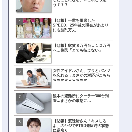
う？？？
【悲報】一世を風靡した
文春、沖縄問題の"触れては
SPEED、25年後の現在があまり
ない話"を暴露してしまうｗ
にも波乱万丈…
ｗｗｗｗｗ
【悲報】家賃８万円台→１２万円
ランサムウェア攻撃を受け
へ…住民「とても払えない」
レイ、わずか10日で復旧し
がこちら
女性アイドルさん、ブラとパンツ
福岡テレビ局にとんでもな
を忘れる→まさかの対応がこちら
アナが入社してしまうｗｗ
ｗｗｗｗｗｗｗｗｗ
熊本の避難所にクーラー300台到
【衝撃】三笘が事故った時
着→まさかの事態に…
てた車ってさ…←これw w w 
w w w w
【悲報】渡邊渚さん「キスしろ
有吉「うまくても絶対に行
よ」のヤジでPTSD発症時の状態
ない店」がこちら…ネット
に逆戻り
ｗｗｗｗｗｗｗｗ