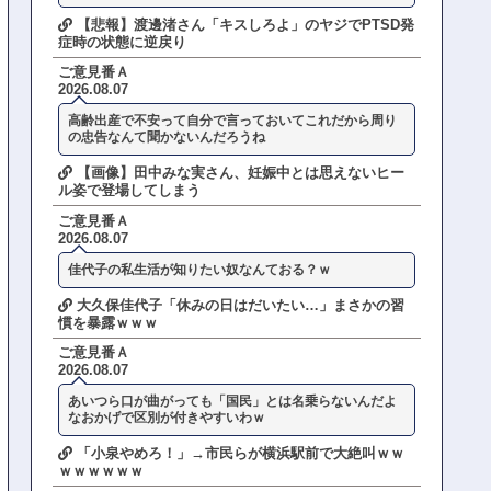
【悲報】渡邊渚さん「キスしろよ」のヤジでPTSD発
症時の状態に逆戻り
ご意見番Ａ
2026.08.07
高齢出産で不安って自分で言っておいてこれだから周り
の忠告なんて聞かないんだろうね
【画像】田中みな実さん、妊娠中とは思えないヒー
ル姿で登場してしまう
ご意見番Ａ
2026.08.07
佳代子の私生活が知りたい奴なんておる？ｗ
大久保佳代子「休みの日はだいたい…」まさかの習
慣を暴露ｗｗｗ
ご意見番Ａ
2026.08.07
あいつら口が曲がっても「国民」とは名乗らないんだよ
なおかげで区別が付きやすいわｗ
「小泉やめろ！」→市民らが横浜駅前で大絶叫ｗｗ
ｗｗｗｗｗｗ