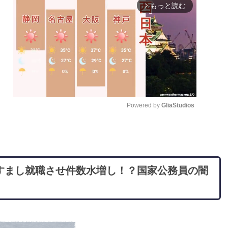
もっと読む
arrow_forward_ios
Powered by 
GliaStudios
M
u
t
すまし就職させ件数水増し！？国家公務員の闇
e