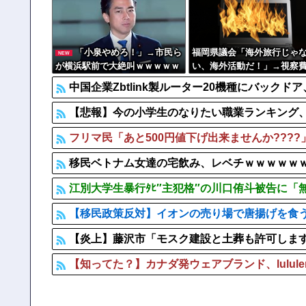
【悲報】 玉川徹さん、警官の発泡での包丁男死亡に「絶
【正論】 ナイナイ岡村に世の夫たちが『大共感』して
「小泉やめろ！」→市民ら
福岡県議会「海外旅行じゃ
NEW
が横浜駅前で大絶叫ｗｗｗｗｗ
い、海外活動だ！」→視察費
ｗｗｗ
65億円公開で再炎上ｗｗｗ
中国企業Zbtlink製ルーター20機種にバック
【悲報】今の小学生のなりたい職業ランキング
フリマ民「あと500円値下げ出来ませんか???
移民ベトナム女達の宅飲み、レベチｗｗｗｗｗ
江別大学生暴行ﾀﾋ″主犯格″の川口侑斗被告に「無
【移民政策反対】イオンの売り場で唐揚げを食
【炎上】藤沢市「モスク建設と土葬も許可しま
【知ってた？】カナダ発ウェアブランド、lulul