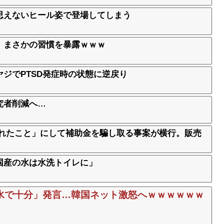
思えないヒール姿で登場してしまう
」まさかの習慣を暴露ｗｗｗ
ジでPTSD発症時の状態に逆戻り
究者削減へ…
売れたこと」にして補助金を騙し取る事案が横行。販売
国産の水は水洗トイレに」
水で十分」発言…韓国ネット激怒へｗｗｗｗｗｗ