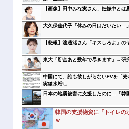
【画像】田中みな実さん、妊娠中とは
大久保佳代子「休みの日はだいたい…
【悲報】渡邊渚さん「キスしろよ」のヤ
東大「貯金あと数年で尽きます」→研
中国にて、誰も欲しがらないEVを「
実績水増し
日本の地震被害に支援したのに…「韓
韓国の支援物資に「トイレの
ｗ