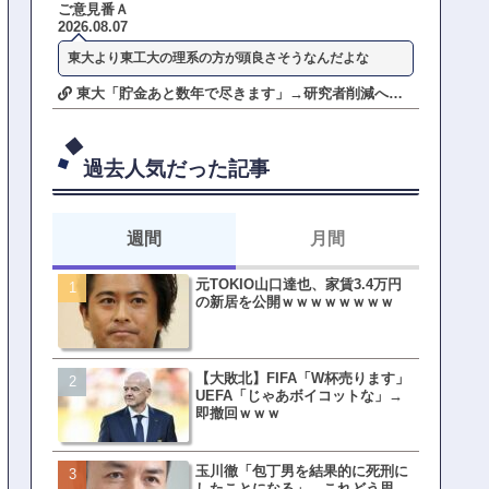
ご意見番Ａ
2026.08.07
東大より東工大の理系の方が頭良さそうなんだよな
東大「貯金あと数年で尽きます」→研究者削減へ…
過去人気だった記事
週間
月間
元TOKIO山口達也、家賃3.4万円
【悲報】東京着く前にHP尽
の新居を公開ｗｗｗｗｗｗｗｗ
方民ｗｗｗ移動だけで瀕死
【大敗北】FIFA「W杯売ります」
【ファーw】水着女子さん「
UEFA「じゃあボイコットな」→
オッサン盗撮してる…通報
即撤回ｗｗｗ
ゃ！」→結果まさかの事態
てしまうw w w w w w w w 
玉川徹「包丁男を結果的に死刑に
皇族確保策、天皇陛下の一
したことになる」←これどう思
界ピリつくｗｗｗ