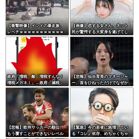
【衝撃映像】インドの暴走族、
【画像】恋する女さん、ネット
レベチｗｗｗｗｗｗｗｗｗｗｗ
民が驚愕する大変身を遂げてし
ｗｗｗｗｗ
まう←コレは凄過ぎるw w w w
w w w w
政府「増税」敵「増税すんな！
【悲報】仙台育英のマネージャ
増税メガネ！」→政府「減税」
ー、首をひねっただけでなぜか
敵「減税すんな！社会保障どう
ウインクしたことにされてしま
なる！」
う
【悲報】欧州サッカーの順位、
【緊急】今の若者に急増してい
もう覆すことができないレベル
る『コレ』依存、めちゃくちゃ