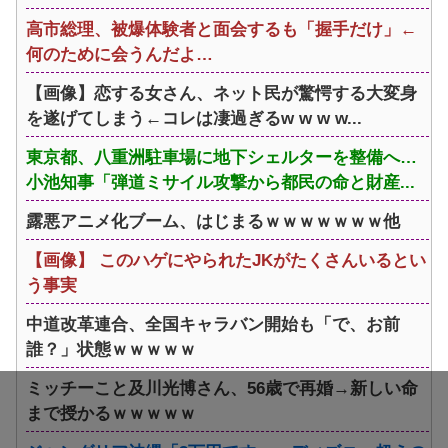
高市総理、被爆体験者と面会するも「握手だけ」←
何のために会うんだよ…
【画像】恋する女さん、ネット民が驚愕する大変身
を遂げてしまう←コレは凄過ぎるw w w w...
東京都、八重洲駐車場に地下シェルターを整備へ…
小池知事「弾道ミサイル攻撃から都民の命と財産...
露悪アニメ化ブーム、はじまるｗｗｗｗｗｗｗ他
【画像】 このハゲにやられたJKがたくさんいるとい
う事実
中道改革連合、全国キャラバン開始も「で、お前
誰？」状態ｗｗｗｗｗ
ミッチーこと及川光博さん、56歳で再婚→新しい命
まで授かるｗｗｗｗｗ