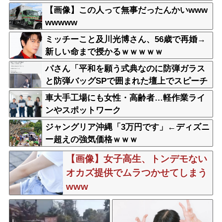
【画像】この人って無事だったんかいwww
wwwww
ミッチーこと及川光博さん、56歳で再婚→
新しい命まで授かるｗｗｗｗｗ
パさん「平和を願う式典なのに防弾ガラス
と防弾バッグSPで囲まれた壇上でスピーチ
する人が総理大臣」
車大手工場にも女性・高齢者…軽作業ライ
ンやスポットワーク
ジャングリア沖縄「3万円です」←ディズニ
ー超えの強気価格ｗｗｗ
【画像】女子高生、トンデモない
オカズ提供でムラつかせてしまう
www