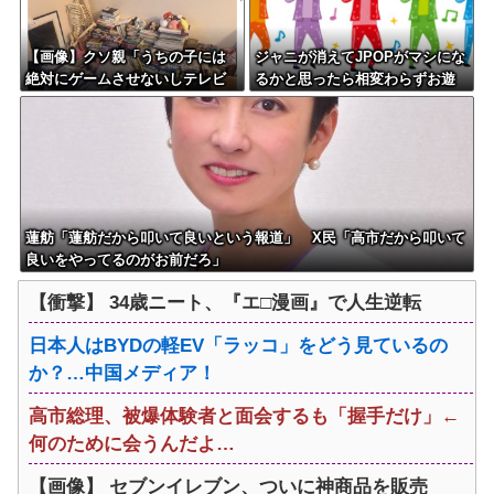
【画像】クソ親「うちの子には
ジャニが消えてJPOPがマシにな
絶対にゲームさせないしテレビ
るかと思ったら相変わらずお遊
も見させない！！！！！」
戯会やってて笑う
蓮舫「蓮舫だから叩いて良いという報道」 X民「高市だから叩いて
良いをやってるのがお前だろ」
【衝撃】 34歳ニート、『エ□漫画』で人生逆転
日本人はBYDの軽EV「ラッコ」をどう見ているの
か？…中国メディア！
高市総理、被爆体験者と面会するも「握手だけ」←
何のために会うんだよ…
【画像】 セブンイレブン、ついに神商品を販売