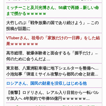
ミッチーこと及川光博さん、56歳で再婚→新しい命
まで授かるｗｗｗｗｗ
大竹しのぶ「戦争放棄の国であり続けよう」←この
投稿が話題に
VTuberさん、祖母の「家族だけの一日葬」をした結
果ｗｗｗｗｗｗｗ
高市総理、被爆体験者と面会するも「握手だけ」←
何のために会うんだよ…
東京都、八重洲駐車場に地下シェルターを整備へ…
小池知事「弾道ミサイル攻撃から都民の命と財産...
ロシアさん、国民の財産を没収しはじめる他
【衝撃】ロドリさん、レアル入り目前から一転バル
サ加入へ 4年契約で年俸55億円ｗｗｗｗｗｗ...