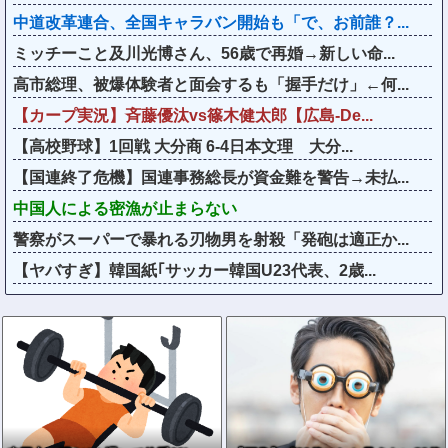
中道改革連合、全国キャラバン開始も「で、お前誰？...
ミッチーこと及川光博さん、56歳で再婚→新しい命...
高市総理、被爆体験者と面会するも「握手だけ」←何...
【カープ実況】斉藤優汰vs篠木健太郎【広島-De...
【高校野球】1回戦 大分商 6-4日本文理 大分...
【国連終了危機】国連事務総長が資金難を警告→未払...
中国人による密漁が止まらない
警察がスーパーで暴れる刃物男を射殺「発砲は適正か...
【ヤバすぎ】韓国紙｢サッカー韓国U23代表、2歳...