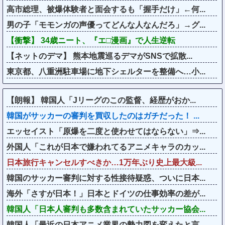
高市総理、被爆体験者と面会するも「握手だけ」←何...
男の子「モモンガの声優ってどんな人なんだろ」→グ...
【衝撃】 34歳ニート、『エ□漫画』で人生逆転
【ネットのデマ】 熊本地震巡るデマがSNSで拡散...
東京都、八重洲駐車場に地下シェルターを整備へ…小...
【朗報】 韓国人「Jリーグのこの監督、経歴がおか...
韓国がサッカーの審判を買収したのはガチだった！ ...
エッセイスト「原爆を二度と使わせてはならない」⇒...
外国人「これが日本で嫌われてるアニメキャラのカッ...
日本旅行キャンセルすべきか…1万年ぶり史上最大級...
韓国のサッカー審判に対する性接待疑惑、ついに日本...
海外「さすが日本！」日本とドイツの仕事効率の差が...
韓国人「日本人審判も多数含まれていたサッカー協会...
韓国人「最近の日本アニメ業界の勢力図を変えたと言...