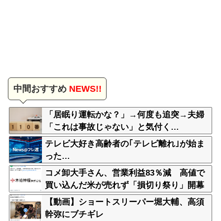
中間おすすめ
NEWS!!
「居眠り運転かな？」→何度も追突→夫婦
「これは事故じゃない」と気付く…
テレビ大好き高齢者の｢テレビ離れ｣が始ま
った…
コメ卸大手さん、営業利益83％減 高値で
買い込んだ米が売れず「損切り祭り」開幕
へ
【動画】ショートスリーパー堀大輔、高須
幹弥にブチギレ