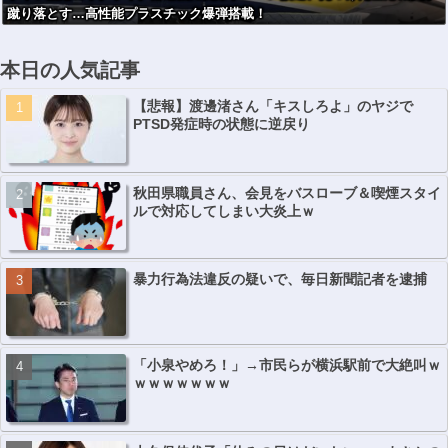
蹴り落とす…高性能プラスチック爆弾搭載！
ｗｗｗｗｗｗ
本日の人気記事
【悲報】渡邊渚さん「キスしろよ」のヤジで
PTSD発症時の状態に逆戻り
秋田県職員さん、会見をバスローブ＆喫煙スタイ
ルで対応してしまい大炎上ｗ
暴力行為法違反の疑いで、毎日新聞記者を逮捕
「小泉やめろ！」→市民らが横浜駅前で大絶叫ｗ
ｗｗｗｗｗｗｗ