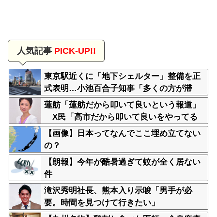
人気記事
PICK-UP!!
東京駅近くに「地下シェルター」整備を正
式表明…小池百合子知事「多くの方が滞
在、施設整備の効果高い」
蓮舫「蓮舫だから叩いて良いという報道」
X民「高市だから叩いて良いをやってる
のがお前だろ」
【画像】日本ってなんでここ埋め立てない
の？
【朗報】今年が酷暑過ぎて蚊が全く居ない
件
滝沢秀明社長、熊本入り示唆「男手が必
要。時間を見つけて行きたい」