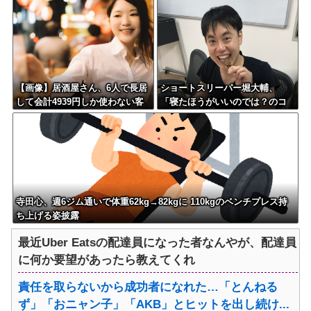
で固定される
深刻な模様w w w w w w w w w
w
【画像】居酒屋さん、6人で長居
ショートスリーパー堀大輔、
して会計4939円しか使わない客
「寝たほうがいいのでは？のコ
にお気持ち表明してしまう←コ
メントにブチギレ
レどっちが悪いん
や？？？？？？
寺田心、週6ジム通いで体重62kg→82kgに 110kgのベンチプレス持
ち上げる姿披露
最近Uber Eatsの配達員になった者なんやが、配達員
に何か要望があったら教えてくれ
責任を取らないから成功者になれた…「とんねる
ず」「おニャン子」「AKB」とヒットを出し続け...