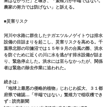
果はなかった」と嘆き、「繁殖力が半端ではない。
農家の努力では防げない」と訴える。
■災害リスク
河川や水路に群生したナガエツルノゲイトウは排水
設備の目詰まりを起こし、災害リスクを高める。千
葉県北部の印旛沼では１５年９月の台風の際、洪水
を防ぐために近くの川に水を逃がす排水設備が詰ま
り、緊急停止した。洪水には至らなかったが、関係
者は緊急の除去作業に追われた。
続きは↓
「地球上最悪の侵略的植物」じわじわ拡大、３１都
府県で確認…「半端ではない」繁殖力で稲収穫でき
ず : 読売新聞