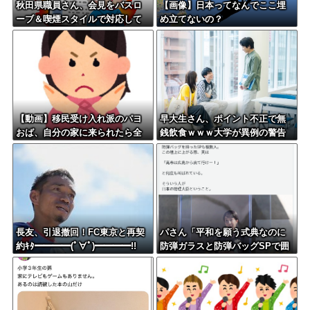
秋田県職員さん、会見をバスロ
【画像】日本ってなんでここ埋
ーブ＆喫煙スタイルで対応して
め立てないの？
しまい大炎上ｗ
【動画】移民受け入れ派のパヨ
早大生さん、ポイント不正で無
おば、自分の家に来られたら全
銭飲食ｗｗｗ大学が異例の警告
力で拒否るｗｗｗｗｗｗｗｗｗ
へ
ｗｗｗ
長友、引退撤回！FC東京と再契
パさん「平和を願う式典なのに
約ｷﾀ━━━━(ﾟ∀ﾟ)━━━━!!
防弾ガラスと防弾バッグSPで囲
まれた壇上でスピーチする人が
総理大臣」