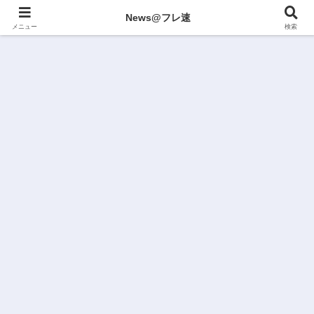
News@フレ速
メニュー
検索