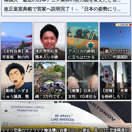
改正皇室典範で宮家へ説明完了！←「日本の姿勢にリ...
【女性自身】高
滝沢秀明社長、
アメリカの終戦
「盗人たけだけ
市首相、秋の内
熊本入り示唆
に立ちはだかる
しい」中国国防
閣改造で目論む
「男手が必要。
壁、イスラエル
省が防衛白書に
「麻生支配から
時間を見つけて
はトランプ和平
反発…日本の新
の脱却」…茂木
行きたい」
案に「同意せ
型軍国主義と批
敏充氏も小林鷹
ず」！
判！
之氏もクビ
【動画】へずま
ジャングリア沖
【衝撃】日本人
【悲報】「米軍
りゅう議員、熊
縄「3万円です」
女性、YG本社を
を粉砕しろ！」
本地震被災地で
←ディズニー超
ゴルフクラブで
在韓米軍基地に
冷感ポンチョ配
えの強気価格ｗ
ボコボコにして
突入した韓国学
布 → 被災民の
ｗｗ
現行犯逮捕ｗｗ
生、即逮捕
衝撃の反応がコ
ｗ
チラ → ｗｗｗ
ドイツ空港のウクライナ輸送機に自爆ドローン接近、見つけた空港職員が
ｗｗｗｗｗｗｗ