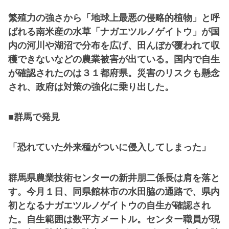
繁殖力の強さから「地球上最悪の侵略的植物」と呼
ばれる南米産の水草「ナガエツルノゲイトウ」が国
内の河川や湖沼で分布を広げ、田んぼが覆われて収
穫できないなどの農業被害が出ている。国内で自生
が確認されたのは３１都府県。災害のリスクも懸念
され、政府は対策の強化に乗り出した。
■群馬で発見
「恐れていた外来種がついに侵入してしまった」
群馬県農業技術センターの新井朋二係長は肩を落と
す。今月１日、同県館林市の水田脇の通路で、県内
初となるナガエツルノゲイトウの自生が確認され
た。自生範囲は数平方メートル。センター職員が現