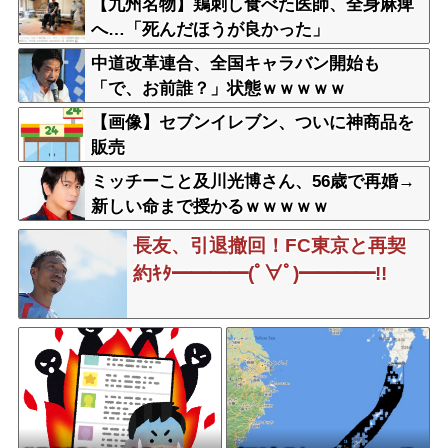
【九州名物】鶏刺し食べた医師、全身麻痺
へ…「死んだほうが良かった」
中道改革連合、全国キャラバン開始も
「で、お前誰？」状態ｗｗｗｗｗ
【画像】セブンイレブン、ついに神商品を
販売
ミッチーこと及川光博さん、56歳で再婚→
新しい命まで授かるｗｗｗｗｗ
長友、引退撤回！FC東京と再契
約ｷﾀ━━━━(ﾟ∀ﾟ)━━━━!!