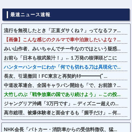
最速ニュース速報
流行を無視したとき「正直ダサくね？」ってなるファ...
【画像】こんな感じのクルマで車中泊旅したいよな？...
みい山作者、みいちゃんでチー牛なのではという疑惑...
お前ら「日本も核武装汁！」←１万発の核弾頭どこに
ハンターハンターにわか「何でも切れる刀は具現化で...
長友、引退撤回！FC東京と再契約ｷﾀ━━━━(ﾟ...
中道改革連合、全国キャラバン開始も「で、お前誰？...
大竹しのぶ「戦争放棄の国であり続けよう」←この投...
ジャングリア沖縄「3万円です」←ディズニー超えの...
高市総理、被爆体験者と面会するも「握手だけ」←何...
NHK会長「パトカー・消防車からの受信料徴収、猛...