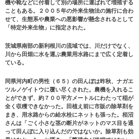
機や靴などに付着して別の場所に運ばれて増殖する
こともある。２００５年の外来生物法の施行に合わ
せて、生態系や農業への悪影響が懸念されるとして
「特定外来生物」に指定された。
茨城県南部の新利根川の流域では、川だけでなく、
川から田畑に水を運ぶ農業用水路にまで広く定着し
ている。
同県河内町の男性（６５）の田んぼは昨秋、ナガエ
ツルノゲイトウに覆い尽くされた。農機を入れるこ
とができず、約７００平方メートルにわたって稲が
全く収穫できなかった。田植え前に市販の除草剤を
まき、用水路からの給水栓にネットも張った。栢沼
さんは「ごく小さな茎の断片がネットのマス目を通
って田んぼに入り込んだのではないか。除草剤も効