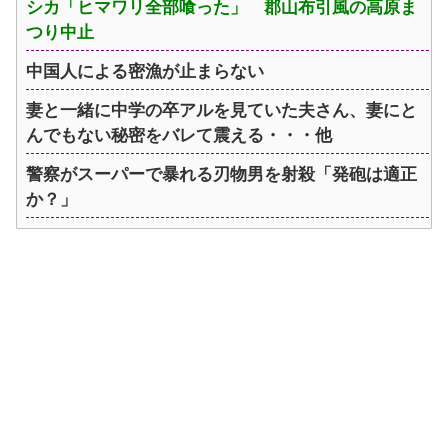
シカ「ヒマワリ全部喰った」 郡山布引風の高原ま
つり中止
中国人による密漁が止まらない
妻と一緒に中学の卒アルを見ていた夫さん、妻にと
んでもない秘密をバレて震える・・・他
警察がスーパーで暴れる刃物男を射殺「発砲は適正
か？」