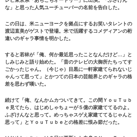
レビ東京系「あちこちオードリー」に出演。「ふざけん
な」と思った人気ユーチューバーの名前を告白した。
この日は、米ニューヨークを拠点にするお笑いタレントの
渡辺直美がゲストで登場。米で活躍するコメディアンの桁
違いのギャラ事情を明かした。
すると若林が「俺、何か最近思ったことなんだけど…」と
しみじみと語り始めた。「昔のテレビの大御所たちってす
ごかったじゃん。（今じゃ）目黒に一軒家建てられないじ
ゃんって思って」とかつての日本の芸能界とのギャラの格
差を思わず嘆いた。
続けて「俺、なんかムカついてきて。この間ＹｏｕＴｕｂ
ｅ見てたら、はじめしゃちょーが５億の家建ててるのよ。
ふざけんなと思って。めっちゃスゲえ家建ててるじゃんと
思って」とＹｏｕＴｕｂｅとの格差に恨み節だった。