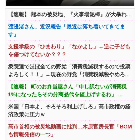
【速報】 熊本の被災地、『火事場泥棒』が大暴れ…
渡邊渚さん、近況報告「最近は落ち着いてきてま
す」
支援学級の「ひまわり」「なかよし」←逆に子ども
を傷つけてないか？？？
衆院選でほぼ全ての野党「消費税減税するので投票
よろしく！！」→現在の野党「消費税減税やめろ...
【速報】 町のお弁当屋さん「申し訳ないが消費税
1%になったらその分商品代を値上げするわ」 ...
米国「日本よ、そろそろ利上げしろ」高市政権の経
済政策に圧力ｗ
高市首相の被災地動画に批判…木原官房長官「BGM
も情報発信の一つ」