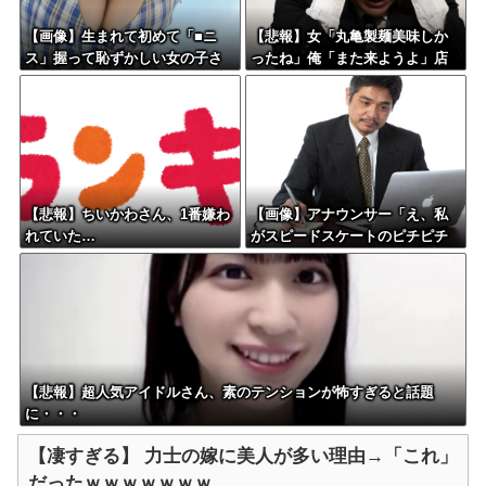
【画像】生まれて初めて「■ニ
【悲報】女「丸亀製麺美味しか
ス」握って恥ずかしい女の子さ
ったね」俺「また来ようよ」店
んwww
員「お会計2380円になりまー
す」→その後『こう』なったん
だが俺悪くないよ
な？？？？？？？？
【悲報】ちいかわさん、1番嫌わ
【画像】アナウンサー「え、私
れていた…
がスピードスケートのピチピチ
ユニフォーム着るんですか…？ﾑ
ﾁｨ！！」←これはお前らに刺さ
るやろw w w w w w w w
【悲報】超人気アイドルさん、素のテンションが怖すぎると話題
に・・・
【凄すぎる】 力士の嫁に美人が多い理由→「これ」
だったｗｗｗｗｗｗｗ