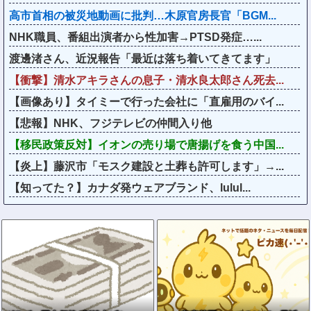
高市首相の被災地動画に批判…木原官房長官「BGM...
NHK職員、番組出演者から性加害→PTSD発症…...
渡邊渚さん、近況報告「最近は落ち着いてきてます」
【衝撃】清水アキラさんの息子・清水良太郎さん死去...
【画像あり】タイミーで行った会社に「直雇用のバイ...
【悲報】NHK、フジテレビの仲間入り他
【移民政策反対】イオンの売り場で唐揚げを食う中国...
【炎上】藤沢市「モスク建設と土葬も許可します」→...
【知ってた？】カナダ発ウェアブランド、lulul...