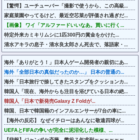
【驚愕】ユーチューバー「撮影で使うから、この高級...
家庭菜園やってるけど、最近空芯菜が評価され過ぎだ...
【画像】 ワイ「アルファードいいなあ。買いに行く...
特定外来カミキリムシに1匹300円の賞金をかけた...
清水アキラの息子・清水良太郎さん死去で、落語家・...
海外「ありがとう！」日本人ゲーム開発者の親切にあ...
海外「全部日本の真似だったのか…」 日本の普通の...
海外「日本旅行で捺してきたスタンプをクッションカ...
韓国人「現在、海外からも注目を浴びている日本の絶...
韓国人「日本で新発売Galaxy Z Foldが...
韓国、日本で韓国籍のインフルエンサーが7台の車に...
【海外の反応】 なぜイチローはあんなに敬遠四球が...
UEFAとFIFAの争いが完全に泥沼化した模様、...
【悲報】ジャンポケ斉藤、懲役７年求刑ｗｗｗｗｗｗ...