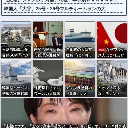
韓国人「大谷、25号・26号マルチホームランの大...
三菱自動車、多
内閣広報官「高
自衛隊の大型支
なぜフラン
NEW
目的SUV「パジ
市総理が避難所
援船「はくおう
ス人はこれほど
ェロ」の中型
を３分しか視察
Ⅱ」が八代港に
日本が好きなの
版・小型版も発
しなかったなん
到着…入浴や休
か？中国ネット
売へ…復活シリ
てデマ！50分い
憩、医療拠点と
「中国を除い
ーズの本命に！
たぞ????」 →
して稼働！
て、日本が嫌い
しかし事実上の
な国なんてな
韓国型イージス
【衝撃】フォロ
ガンプラ塗料の
イオン「戻る
視察は数分で正
い」
搭載の次世代駆
ワー55万人韓国
「GSIクレオ
な」テナント
解
逐艦「KDDX」1
籍インフルエン
ス」が挑む次世
「戻れ」…食い
番艦…2032年竣
サー、ベントレ
代太陽電池…ペ
違う証言が判明
工と公示！
ー事故で“偽セレ
ロブスカイトの
ブ生活”発覚ｗｗ
対抗馬か！
ｗｗｗｗ
「主役はサナ」「まるで高市早苗のプロモーションビデオ」→BGM付き被