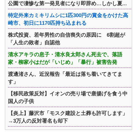
公園で凄惨な第一発見者になり即辞め…しかし夏...
特定外来カミキリムシに1匹300円の賞金をかけた高
崎市、初日に1170匹持ち込まれる
株式投資、若年男性の自信喪失の原因に 6割超が
「人生の敗者」自認他
清水アキラの息子・清水良太郎さん死去で、落語
家・柳家小はだが「いじめ」「暴行」被害告発
渡邊渚さん、近況報告「最近は落ち着いてきてま
す」
【移民政策反対】イオンの売り場で唐揚げを食う中
国人の子供
【炎上】藤沢市「モスク建設と土葬も許可します」
→3万人の反対署名も却下