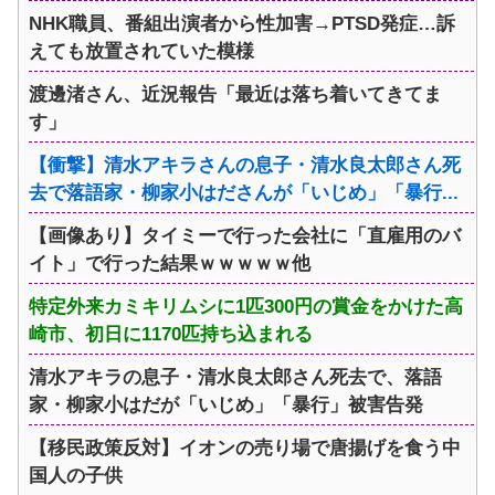
NHK職員、番組出演者から性加害→PTSD発症…訴
えても放置されていた模様
渡邊渚さん、近況報告「最近は落ち着いてきてま
す」
【衝撃】清水アキラさんの息子・清水良太郎さん死
去で落語家・柳家小はださんが「いじめ」「暴行...
【画像あり】タイミーで行った会社に「直雇用のバ
イト」で行った結果ｗｗｗｗｗ他
特定外来カミキリムシに1匹300円の賞金をかけた高
崎市、初日に1170匹持ち込まれる
清水アキラの息子・清水良太郎さん死去で、落語
家・柳家小はだが「いじめ」「暴行」被害告発
【移民政策反対】イオンの売り場で唐揚げを食う中
国人の子供