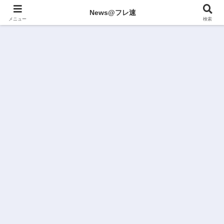
News@フレ速
メニュー
検索