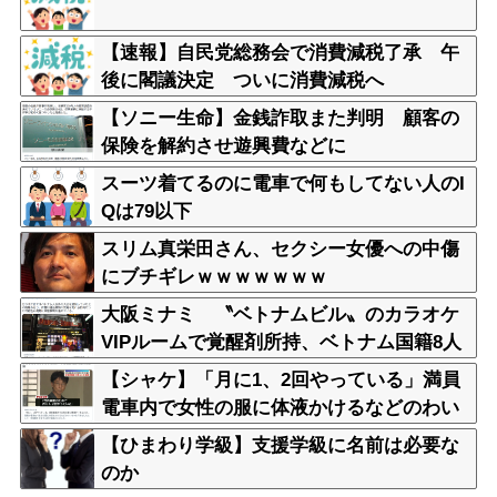
【速報】自民党総務会で消費減税了承 午
後に閣議決定 ついに消費減税へ
【ソニー生命】金銭詐取また判明 顧客の
保険を解約させ遊興費などに
スーツ着てるのに電車で何もしてない人のI
Qは79以下
スリム真栄田さん、セクシー女優への中傷
にブチギレｗｗｗｗｗｗｗ
大阪ミナミ 〝ベトナムビル〟のカラオケ
VIPルームで覚醒剤所持、ベトナム国籍8人
逮捕
【シャケ】「月に1、2回やっている」満員
電車内で女性の服に体液かけるなどのわい
せつ行為か 学習塾経営の60歳男を逮捕
【ひまわり学級】支援学級に名前は必要な
警視庁
のか