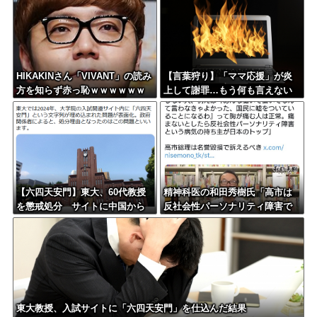
HIKAKINさん「VIVANT」の読み
【言葉狩り】「ママ応援」が炎
方を知らず赤っ恥ｗｗｗｗｗｗ
上して謝罪…もう何も言えない
ｗ
【六四天安門】東大、60代教授
精神科医の和田秀樹氏「高市は
を懲戒処分 サイトに中国から
反社会性パーソナリティ障害で
閲覧しにくい細工
ある」
東大教授、入試サイトに「六四天安門」を仕込んだ結果