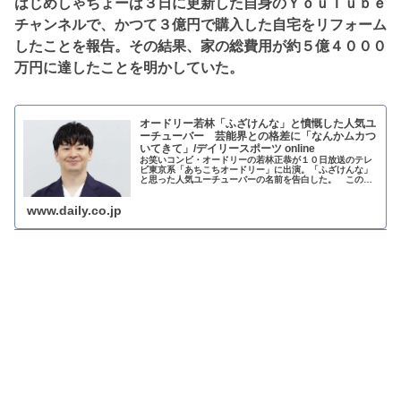
はじめしゃちょーは３日に更新した自身のＹｏｕＴｕｂｅ
チャンネルで、かつて３億円で購入した自宅をリフォーム
したことを報告。その結果、家の総費用が約５億４０００
万円に達したことを明かしていた。
オードリー若林「ふざけんな」と憤慨した人気ユ
ーチューバー 芸能界との格差に「なんかムカつ
いてきて」/デイリースポーツ online
お笑いコンビ・オードリーの若林正恭が１０日放送のテレ
ビ東京系「あちこちオードリー」に出演。「ふざけんな」
と思った人気ユーチューバーの名前を告白した。 この日
は、米ニューヨークを拠点にするお笑いタレントの渡辺直
美がゲストで登場。米で活躍するコ...
www.daily.co.jp