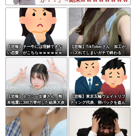
【悲報】チー牛には理解できな
【悲報】TikTokerさん、加工が
い恋愛、がこちらｗｗｗｗｗｗ
ハズれてしまいガチで終わる
ｗｗｗｗｗｗｗｗｗｗｗｗｗｗ
ｗ
【悲報】セクシー女優さん、熊
【悲報】東京五輪ウェイトリフ
本地震に300万寄付した結果大炎
ティング代表、卵パックを盗ん
上してしまう…←これさぁ…
で逮捕ｗｗｗｗｗｗ