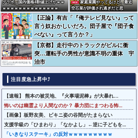
グラボ、国内価格4割値上げかｗｗ
家庭菜園やってるけど、最近
NEW
ｗｗｗｗｗｗｗｗｗｗｗｗｗｗ
空芯菜が評価され過ぎだと思
う！！！！！
【正論】有吉「『俺テレビ見ない』って
言う奴おかしいだろ。団子屋で『団子食
べない』って言うか？」
【京都】走行中のトラックがビルに衝
突…運転手の男性が意識不明の重体 宇
治市
注目度急上昇中⤴
【速報】 熊本の被災地、『火事場泥棒』が大暴れ…
怖いのは幽霊より人間なのか？ 暴力団にまつわる怖...
【画像】板野友美、ビキニ姿の谷間がたまらない
支援学級の「ひまわり」「なかよし」←逆に子どもを...
「いきなりステーキ」の反対ｗｗｗｗｗｗｗｗｗ