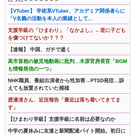
【VTuber】 学術系VTuber、アカデミア関係者らに
「V名義の活動を本人の業績として...
支援学級の「ひまわり」「なかよし」←逆に子ども
を傷つけてないか？？？
【速報】 中国、ガチで逝く
高市首相の被災地動画に批判…木原官房長官「BGM
も情報発信の一つ」
NHK職員、番組出演者から性加害→PTSD発症…訴
えても放置されていた模様
渡邊渚さん、近況報告「最近は落ち着いてきてま
す」
【ひまわり学級】支援学級に名前は必要なのか
中学の夏休みに友達と新聞配達バイト開始。初日に