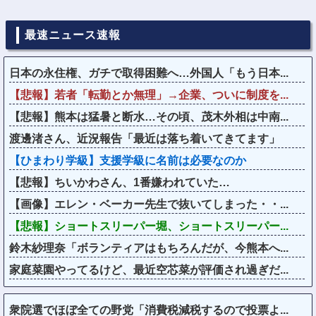
最速ニュース速報
日本の永住権、ガチで取得困難へ…外国人「もう日本...
【悲報】若者「転勤とか無理」→企業、ついに制度を...
【悲報】熊本は猛暑と断水…その頃、茂木外相は中南...
渡邊渚さん、近況報告「最近は落ち着いてきてます」
【ひまわり学級】支援学級に名前は必要なのか
【悲報】ちいかわさん、1番嫌われていた…
【画像】エレン・ベーカー先生で抜いてしまった・・...
【悲報】ショートスリーパー堀、ショートスリーパー...
鈴木紗理奈「ボランティアはもちろんだが、今熊本へ...
家庭菜園やってるけど、最近空芯菜が評価され過ぎだ...
衆院選でほぼ全ての野党「消費税減税するので投票よ...