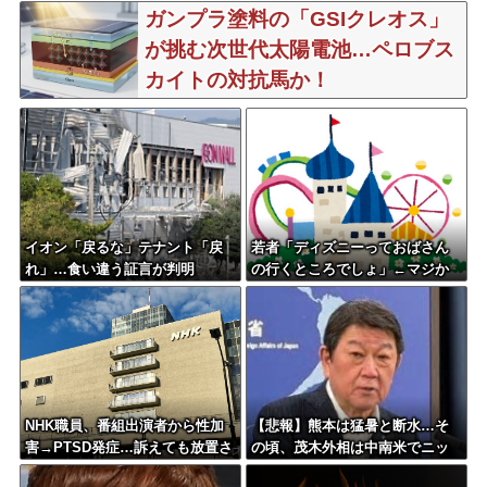
ガンプラ塗料の「GSIクレオス」
が挑む次世代太陽電池…ペロブス
カイトの対抗馬か！
イオン「戻るな」テナント「戻
若者「ディズニーっておばさん
れ」…食い違う証言が判明
の行くところでしょ」←マジか
NHK職員、番組出演者から性加
【悲報】熊本は猛暑と断水…そ
害→PTSD発症…訴えても放置さ
の頃、茂木外相は中南米でニッ
れていた模様
コリ動画公開