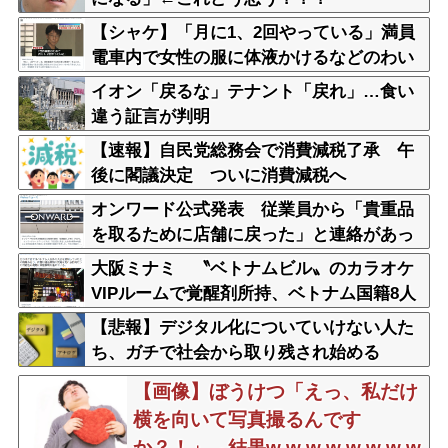
【シャケ】「月に1、2回やっている」満員
電車内で女性の服に体液かけるなどのわい
せつ行為か 学習塾経営の60歳男を逮捕
イオン「戻るな」テナント「戻れ」…食い
警視庁
違う証言が判明
【速報】自民党総務会で消費減税了承 午
後に閣議決定 ついに消費減税へ
オンワード公式発表 従業員から「貴重品
を取るために店舗に戻った」と連絡があっ
た 戻れ指示してない
大阪ミナミ 〝ベトナムビル〟のカラオケ
VIPルームで覚醒剤所持、ベトナム国籍8人
逮捕
【悲報】デジタル化についていけない人た
ち、ガチで社会から取り残され始める
【画像】ぼうけつ「えっ、私だけ
横を向いて写真撮るんです
か？！」→結果w w w w w w w w