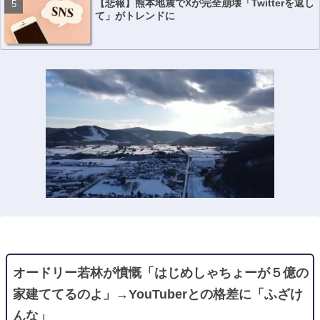
【悲報】熊本地震でXが完全崩壊「Twitterを返し
て」がトレンドに
オードリー若林が憤慨「はじめしゃちょーが５億の
家建ててるのよ」→YouTuberとの格差に「ふざけ
んな」