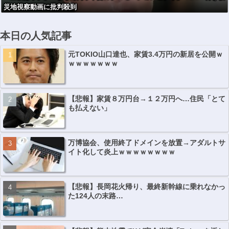
災地視察動画に批判殺到
本日の人気記事
元TOKIO山口達也、家賃3.4万円の新居を公開ｗ
ｗｗｗｗｗｗｗ
【悲報】家賃８万円台→１２万円へ…住民「とて
も払えない」
万博協会、使用終了ドメインを放置→アダルトサ
イト化して炎上ｗｗｗｗｗｗｗｗ
【悲報】長岡花火帰り、最終新幹線に乗れなかっ
た124人の末路…