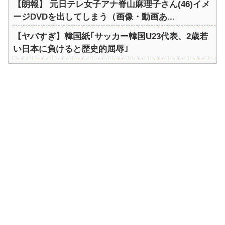
【朗報】 元日テレ女子アナ脊山麻理子さん(46)イメ
ージDVDを出してしまう（画像・動画あ...
【ヤバすぎ】韓国紙｢サッカー韓国U23代表、2歳若
い日本に負けると歴史的屈辱｣