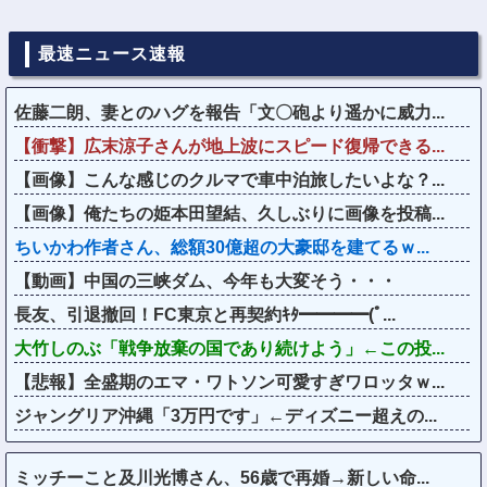
最速ニュース速報
佐藤二朗、妻とのハグを報告「文〇砲より遥かに威力...
【衝撃】広末涼子さんが地上波にスピード復帰できる...
【画像】こんな感じのクルマで車中泊旅したいよな？...
【画像】俺たちの姫本田望結、久しぶりに画像を投稿...
ちいかわ作者さん、総額30億超の大豪邸を建てるｗ...
【動画】中国の三峡ダム、今年も大変そう・・・
長友、引退撤回！FC東京と再契約ｷﾀ━━━━(ﾟ...
大竹しのぶ「戦争放棄の国であり続けよう」←この投...
【悲報】全盛期のエマ・ワトソン可愛すぎワロッタｗ...
ジャングリア沖縄「3万円です」←ディズニー超えの...
ミッチーこと及川光博さん、56歳で再婚→新しい命...