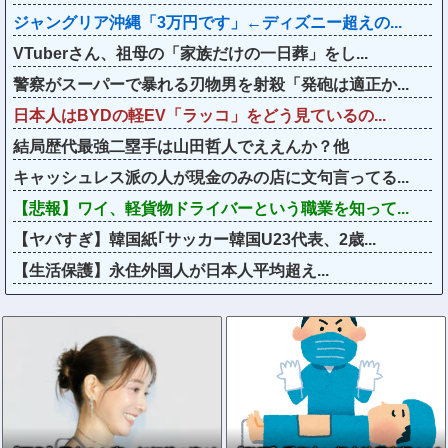
ジャングリア沖縄「3万円です」←ディズニー超えの...
VTuberさん、祖母の「家族だけの一日葬」をし...
警察がスーパーで暴れる刃物男を射殺「発砲は適正か...
日本人はBYDの軽EV「ラッコ」をどう見ているの...
結局歴代最強二塁手は山田哲人でええんか？他
キャッシュレス派の人が現金のみの店に文句言ってる...
【悲報】ワイ、軽貨物ドライバーという職業を知って...
【ヤバすぎ】韓国紙｢サッカー韓国U23代表、2歳...
【生活保護】永住外国人が日本人平均超え...