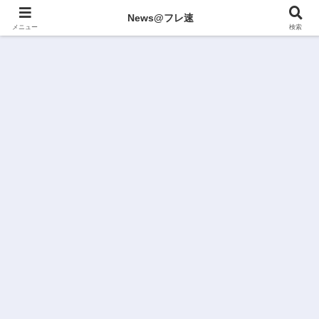
News@フレ速
メニュー
検索