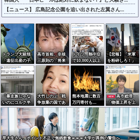
【ニュース】 広島記念公園を追い出された左翼さん...
トランプ大統領
高市首相、非核
ドイツ、熱中症
【悲報】「米軍
「遠征出産の子
三原則の「将来
で10,000人以上
を粉砕しろ！」
に米国籍を与え
的な堅持」明言
死亡、ほとんど
在韓米軍基地に
ない」…大統領
せず…米国の核
がお前らと同年
突入した韓国学
令に署名
抑止力「縛って
代で若者は元
生、即逮捕
いる」との問題
気????
意識か
「暴走族じゃな
大竹しのぶ「戦
熊本地震に数百
高市総理
NEW
いのにコルク半
争放棄の国であ
万円寄付も…
「物価上昇を上
ヘルメットを被
り続けよう」←
「体を売って稼
回る賃上げを日
ってた」と因縁
この投稿が話題
いだ金」と批判
本に定着させ
つけて暴行 少
に
を受けた女優
る」 →国家公務
年らと父親(37)
員月給3.51％増
逮捕
へ 人事院の勧告
早大生さん、ポイント不正で無銭飲食ｗｗｗ大学が異例の警告へ
を受け