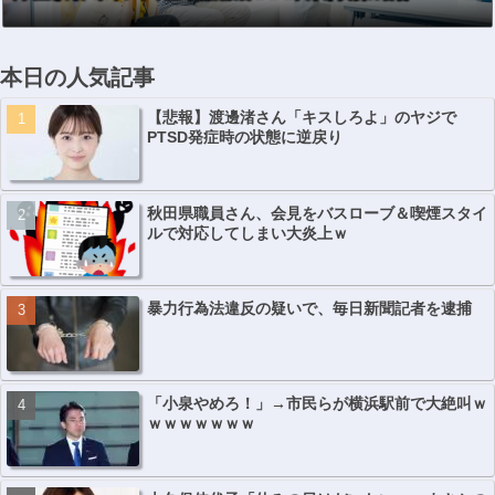
本日の人気記事
【悲報】渡邊渚さん「キスしろよ」のヤジで
PTSD発症時の状態に逆戻り
秋田県職員さん、会見をバスローブ＆喫煙スタイ
ルで対応してしまい大炎上ｗ
暴力行為法違反の疑いで、毎日新聞記者を逮捕
「小泉やめろ！」→市民らが横浜駅前で大絶叫ｗ
ｗｗｗｗｗｗｗ