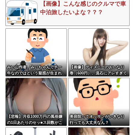
【画像】こんな感じのクルマで車
中泊旅したいよな？？？
みい山作者、みいちゃんでチー
【画像】ディズニーのおいなり
牛なのではという疑惑が生まれ
巻（600円）、流石にアレすぎて
るｗｗｗｗｗｗｗ
賛否両論の大炎上をしてしまうw
w w w w w w
【悲報】月収1000万円の風俗嬢
美容院ってオッサンがいきなり
の1日あたりのセッ■ス回数がこ
行っても大丈夫なん？
ちら