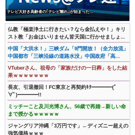
テレビ大好き高齢者の｢テレビ離れ｣が始まった…
仏教「極楽浄土に行きたい？なら金払えや！」キリ
スト教「お金はいりません皆天国に行かせましょ...
中国「大洪水！」三峡ダム「9門開放！（全力放流」
中国都市「三峡沿線の道路水没」中国政府「高...
VTuberさん、祖母の「家族だけの一日葬」をした結
果ｗｗｗｗｗｗｗ
長友、引退撤回！FC東京と再契約ｷﾀ━━━━(ﾟ
∀ﾟ)━━━━!!
ミッチーこと及川光博さん、56歳で再婚→新しい命
まで授かるｗｗｗｗｗ
ジャングリア沖縄「3万円です」←ディズニー超えの
強気価格ｗｗｗ