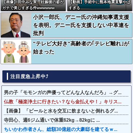
【画像】田中みな実、妊娠後の姿が
【動画】手術中に熊本地震直撃やば
ガチで美しすぎる件wwwwww
すぎる
小沢一郎氏、デニー氏の沖縄知事選支援
を表明。デニー氏を支援しない中革連を
批判
"テレビ大好き"高齢者の｢テレビ離れ｣が
始まった
注目度急上昇中⤴
男の子「モモンガの声優ってどんな人なんだろ」→グ...
仏教「極楽浄土に行きたい？なら金払えや！」キリス...
【画像】 「ビールと水を交互に飲まないと倒れるグ...
寺田心、週6ジム通いで体重62kg→82kgに ...
ちいかわ作者さん、総額30億超の大豪邸を建てるｗ...