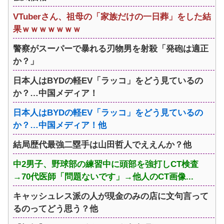
VTuberさん、祖母の「家族だけの一日葬」をした結
果ｗｗｗｗｗｗｗ
警察がスーパーで暴れる刃物男を射殺「発砲は適正
か？」
日本人はBYDの軽EV「ラッコ」をどう見ているの
か？…中国メディア！
日本人はBYDの軽EV「ラッコ」をどう見ているの
か？…中国メディア！他
結局歴代最強二塁手は山田哲人でええんか？他
中2男子、野球部の練習中に頭部を強打しCT検査
→70代医師「問題ないです」→他人のCT画像...
キャッシュレス派の人が現金のみの店に文句言って
るのってどう思う？他