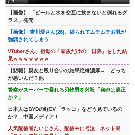
まう
【画像】 「ビールと水を交互に飲まないと倒れるグ
ラス」発売
【画像】 吉川愛さん(26)、縛られてムチムチお乳が
強調されてしまう
VTuberさん、祖母の「家族だけの一日葬」をした結
果ｗｗｗｗｗｗｗ
【悲報】親友と殴り合いの結果絶縁濃厚→…どっち
が悪いんだ？他
警察がスーパーで暴れる刃物男を射殺「発砲は適正
か？」
日本人はBYDの軽EV「ラッコ」をどう見ているの
か？…中国メディア！
人気配信者たいじさん、配信中に号泣…ネット民