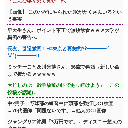
「こんな姿初めて見た」他
【画像】 このハゲにやられたJKがたくさんいるとい
う事実
早大生さん、ポイント不正で無銭飲食ｗｗｗ大学が
異例の警告へ
長友、引退撤回！FC東京と再契約ｷﾀ━━━━(ﾟ
∀ﾟ)━━━━!!
ミッチーこと及川光博さん、56歳で再婚→新しい命
まで授かるｗｗｗｗｗ
大竹しのぶ「戦争放棄の国であり続けよう」←この
投稿が話題に
中2男子、野球部の練習中に頭部を強打しCT検査
→70代医師「問題ないです」→他人のCT画像...
ジャングリア沖縄「3万円です」←ディズニー超えの