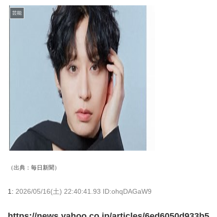
芸能
（出典：
毎日新聞
）
1:
2026/05/16(土) 22:40:41.93 ID:ohqDAGaW9
https://news.yahoo.co.jp/articles/6ed6050d933b5