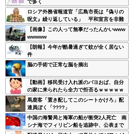
で多く
ロシア外務省報道官「広島市長は『偽りの
呪文』繰り返している」 平和宣言を非難
【画像】この人って無事だったんかいwww
wwwww
【朗報】今年が酷暑過ぎて蚊が全く居ない
件
脳の手術で正常な脳を摘出
【動画】移民受け入れ派のパヨおば、自分
の家に来られたら全力で拒否るｗｗｗｗｗ
ｗｗｗｗｗｗｗ
馬鹿客「置き配してこのシートかけろ」配
達員ぼく「????」
中国の海警局と海軍の船が衝突2人死亡 南
シナ海でフィリピン船を追跡中、公表まで
に1年