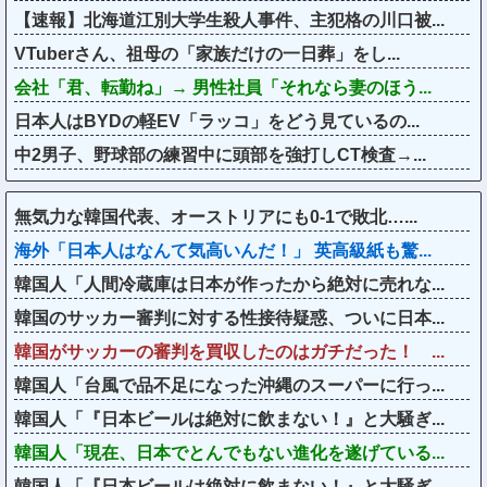
【速報】北海道江別大学生殺人事件、主犯格の川口被...
VTuberさん、祖母の「家族だけの一日葬」をし...
会社「君、転勤ね」→ 男性社員「それなら妻のほう...
日本人はBYDの軽EV「ラッコ」をどう見ているの...
中2男子、野球部の練習中に頭部を強打しCT検査→...
無気力な韓国代表、オーストリアにも0-1で敗北…...
海外「日本人はなんて気高いんだ！」 英高級紙も驚...
韓国人「人間冷蔵庫は日本が作ったから絶対に売れな...
韓国のサッカー審判に対する性接待疑惑、ついに日本...
韓国がサッカーの審判を買収したのはガチだった！ ...
韓国人「台風で品不足になった沖縄のスーパーに行っ...
韓国人「『日本ビールは絶対に飲まない！』と大騒ぎ...
韓国人「現在、日本でとんでもない進化を遂げている...
韓国人「『日本ビールは絶対に飲まない！』と大騒ぎ...