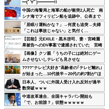
━(ﾟ∀ﾟ)━━━━!!
中国の海警局と海軍の船が衝突2人死亡 南
シナ海でフィリピン船を追跡中、公表まで
に1年
「居眠り運転かな？」→何度も追突→夫婦
「これは事故じゃない」と気付く…
【芸能】元EXILE・黒木啓司、妻・宮崎麗
果被告へのDV事案で逮捕されていた 宮崎
は全身打撲、頭部裂傷及び打撲、頸部損傷
【画像】クソ親「うちの子には絶対にゲー
の怪我
ムさせないしテレビも見させな
い！！！！！」
????"テレビ大好き"高齢者の｢テレビ離れ｣
が始まった…10代後半～20代の約7割が"ほ
ぼ見ない"
日本人、ついに外国人受け入れ反対が過半
数突破ｗｗｗ
中道改革連合、全国キャラバン開始も
「で、お前誰？」状態ｗｗｗｗｗ