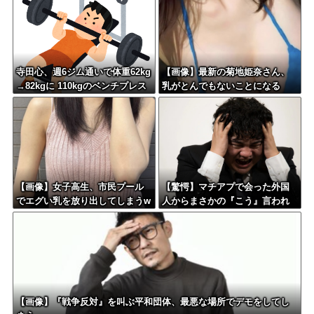
寺田心、週6ジム通いで体重62kg
【画像】最新の菊地姫奈さん、
→82kgに 110kgのベンチプレス
乳がとんでもないことになる
持ち上げる姿披露
【画像】女子高生、市民プール
【驚愕】マチアプで会った外国
でエグい乳を放り出してしまうw
人からまさかの『こう』言われ
ww
たんやがこれワイ詰み
か？？？？？？？
【画像】『戦争反対』を叫ぶ平和団体、最悪な場所でデモをしてし