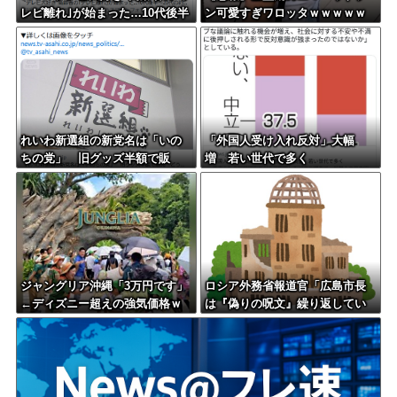
レビ離れ｣が始まった…10代後半
ン可愛すぎワロッタｗｗｗｗｗ
～20代の約7割が"ほぼ見ない"
ｗｗｗｗ
れいわ新選組の新党名は「いの
「外国人受け入れ反対」大幅
ちの党」 旧グッズ半額で販
増 若い世代で多く
売 どうなる秘書給与疑惑
ジャングリア沖縄「3万円です」
ロシア外務省報道官「広島市長
←ディズニー超えの強気価格ｗ
は『偽りの呪文』繰り返してい
ｗｗ
る」 平和宣言を非難