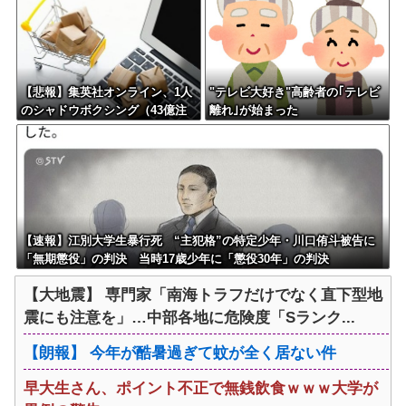
に」
【悲報】集英社オンライン、1人
"テレビ大好き"高齢者の｢テレビ
のシャドウボクシング（43億注
離れ｣が始まった
文）によって長期間業務を妨害
され続けていた模様・・・
【速報】江別大学生暴行死 “主犯格”の特定少年・川口侑斗被告に
「無期懲役」の判決 当時17歳少年に「懲役30年」の判決
【大地震】 専門家「南海トラフだけでなく直下型地
震にも注意を」…中部各地に危険度「Sランク...
【朗報】 今年が酷暑過ぎて蚊が全く居ない件
早大生さん、ポイント不正で無銭飲食ｗｗｗ大学が