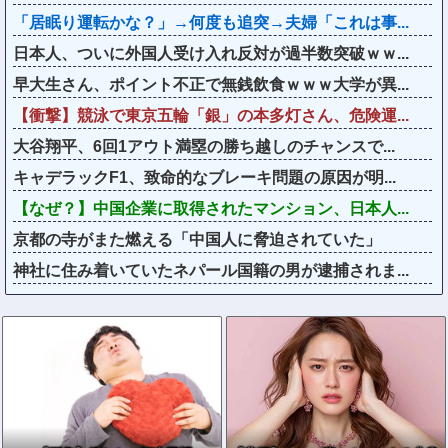
「居眠り運転かな？」→何度も追突→夫婦「これは事...
日本人、ついに外国人受け入れ反対が過半数突破ｗｗ...
早大生さん、ポイント不正で無銭飲食ｗｗｗ大学が異...
【衝撃】競泳で東京五輪「銀」の本多灯さん、危険運...
大谷翔平、6回1アウト満塁の勝ち越しのチャンスで...
キャデラックF1、致命的なブレーキ問題の原因が明...
【なぜ？】中国企業に取得されたマンション、日本人...
京都の寺がまた燃える「中国人に脅迫されていた」
神社に住み着いていたネパール国籍の男が逮捕されま...