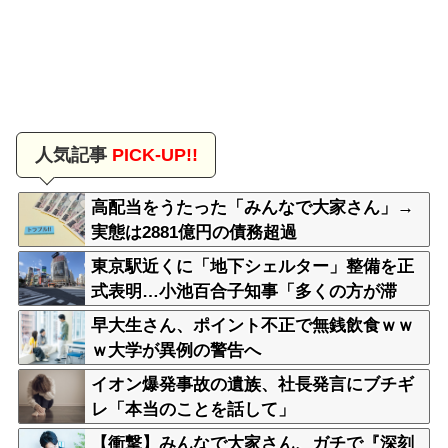
人気記事
PICK-UP!!
高配当をうたった「みんなで大家さん」→
実態は2881億円の債務超過
東京駅近くに「地下シェルター」整備を正
式表明…小池百合子知事「多くの方が滞
在、施設整備の効果高い」
早大生さん、ポイント不正で無銭飲食ｗｗ
ｗ大学が異例の警告へ
イオン爆発事故の遺族、社長発言にブチギ
レ「本当のことを話して」
【衝撃】みんなで大家さん、ガチで『深刻