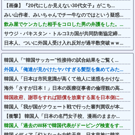
【画像】『20代にしか見えない30代女子』がこち...
みい山作者、みいちゃんでチー牛なのではという疑惑...
飲み屋でケンカした相手をコロした男の弁護をした。...
サウジ・パキスタン・トルコ3カ国が共同防衛協定締...
日本人、ついに外国人受け入れ反対が過半数突破ｗｗ...
韓国人「“韓国サッカー”性接待の試合結果をご覧く...
外国人「俺達が見かけたヤバすぎる髪型を集めてみた...
韓国人「日本は市民意識が高くて他人に迷惑をかけな...
海外「さすが日本！」日本の医療従事者の倫理観の高...
韓国政府、謝罪をすれば賠償を放棄する案を日本側に...
韓国人「我が国がクウェート戦で行った審判買収が本...
【衝撃】 韓国人「日本の名門女子校、漫画のままか...
韓国人「過去のW杯で韓国代表がドーピング検査をす...
韓国メディア「幻となった女性天皇。日本皇族に韓半...