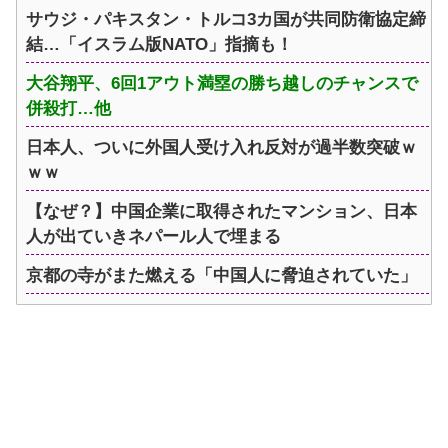
サウジ・パキスタン・トルコ3カ国が共同防衛協定締
結…「イスラム版NATO」指摘も！
大谷翔平、6回1アウト満塁の勝ち越しのチャンスで
併殺打…他
日本人、ついに外国人受け入れ反対が過半数突破ｗ
ｗｗ
【なぜ？】中国企業に取得されたマンション、日本
人が出ていきネパール人で埋まる
京都の寺がまた燃える「中国人に脅迫されていた」