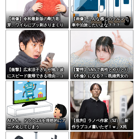
【画像】令和最新版の剛力彩
【画像】こんな感じのクルマで
芽、ワイらにブッ刺さりまくり
車中泊旅したいよな？？？
と話題にw w w w w w w w w w
w w w
【衝撃】広末涼子さんが地上波
【驚愕】SNSで異性とやりとり
にスピード復帰できる理由←コ
《不倫》になる？→既婚男女の
レ、誰にも分からない模様w w w
約7割がまさかの『こう』回答し
w w w w w
てしまうw w w w w w w w
AIさん、ドラクエ6を理想的にア
【批判】ラノベ作家（52）「新
ニメ化してしまう
作ラブコメ書いたぞ！ｗ」X民
「いい歳こいてラブコメ（笑）