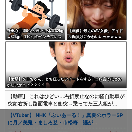
恥ずかしくないの？」←やめた
れｗと話題に
寺田心、週6ジム通いで体重62kg
【画像】最近のAV女優、アイド
→82kgに 110kgのベンチプレス
ル顔負けにかわいいｗｗｗｗｗ
持ち上げる姿披露
【衝撃】クロちゃん、とち狂ったツイートをする←コレ言うほどお
かしいか？？？？？？
【動画】 これはひどい…右折禁止なのに軽自動車が
突如右折し路面電車と衝突→乗ってた三人組が...
【VTuber】 NHK「ぶいあーる！」真夏のホラーSP
に月ノ美兎・ましろ爻・市松寿ゞ謡が...