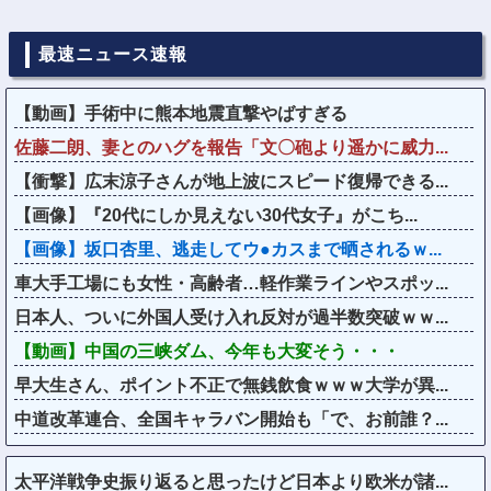
最速ニュース速報
【動画】手術中に熊本地震直撃やばすぎる
佐藤二朗、妻とのハグを報告「文〇砲より遥かに威力...
【衝撃】広末涼子さんが地上波にスピード復帰できる...
【画像】『20代にしか見えない30代女子』がこち...
【画像】坂口杏里、逃走してウ●カスまで晒されるｗ...
車大手工場にも女性・高齢者…軽作業ラインやスポッ...
日本人、ついに外国人受け入れ反対が過半数突破ｗｗ...
【動画】中国の三峡ダム、今年も大変そう・・・
早大生さん、ポイント不正で無銭飲食ｗｗｗ大学が異...
中道改革連合、全国キャラバン開始も「で、お前誰？...
太平洋戦争史振り返ると思ったけど日本より欧米が諸...