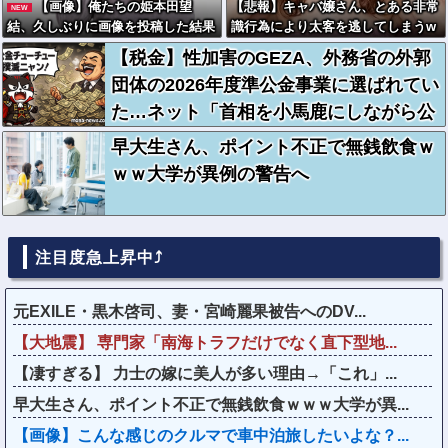
【画像】俺たちの姫本田望
【悲報】キャバ嬢さん、とある非常
NEW
結、久しぶりに画像を投稿した結果
識行為により太客を逃してしまうw
→やっぱりワイらの姫だったw w w
wwwwwwwwwwwwwwwwwwwww
【税金】性加害のGEZA、外務省の外郭
w w w w w w w
wwwww
団体の2026年度準公金事業に選ばれてい
た…ネット「首相を小馬鹿にしながら公
金に群がってたの？」「右手で補助金も
早大生さん、ポイント不正で無銭飲食ｗ
らいながら左手で反政府」
ｗｗ大学が異例の警告へ
注目度急上昇中⤴
元EXILE・黒木啓司、妻・宮崎麗果被告へのDV...
【大地震】 専門家「南海トラフだけでなく直下型地...
【凄すぎる】 力士の嫁に美人が多い理由→「これ」...
早大生さん、ポイント不正で無銭飲食ｗｗｗ大学が異...
【画像】こんな感じのクルマで車中泊旅したいよな？...