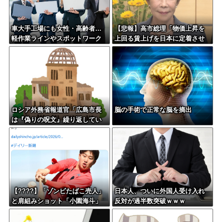
車大手工場にも女性・高齢者…
【悲報】高市総理「物価上昇を
軽作業ラインやスポットワーク
上回る賃上げを日本に定着させ
る」 →国家公務員月給3.51％増
へ 地方公務員も追随する見通し
ロシア外務省報道官「広島市長
脳の手術で正常な脳を摘出
は『偽りの呪文』繰り返してい
る」 平和宣言を非難
【????】「ゾンビたばこ売人」
日本人、ついに外国人受け入れ
と肩組みショット「小園海斗」
反対が過半数突破ｗｗｗ
に注がれる“厳しい視線” 「レ
ギュラー剥奪も選択肢のひとつ