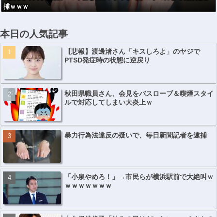
捕ｗｗｗ
能C4搭載してい
た」
本日の人気記事
【悲報】渡邊渚さん「キスしろよ」のヤジで
PTSD発症時の状態に逆戻り
秋田県職員さん、会見をバスローブ＆喫煙スタイ
ルで対応してしまい大炎上ｗ
暴力行為法違反の疑いで、毎日新聞記者を逮捕
「小泉やめろ！」→市民らが横浜駅前で大絶叫ｗ
ｗｗｗｗｗｗｗ