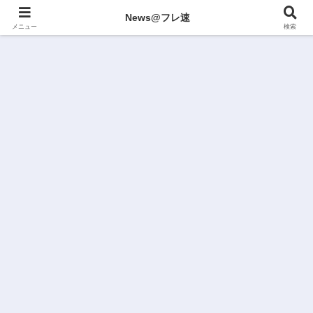
News@フレ速
メニュー
検索