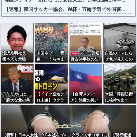
【速報】韓国サッカー協会、W杯・五輪予選で外国審...
滝沢秀明社長、
中国ネット「青
デニー、辺
白黒のコマにな
NEW
熊本入り示唆
春」「うらやま
野古沖事故の防
ぜ色が見えるの
「男手が必要。
しい」「アニメ
カメ映像「遺族
か 200年の謎を
時間を見つけて
の世界が現実
の気持ち踏まえ
AIが解明！
行きたい」
に」
たものかくみ取
り切れず」
アメリカには
【ドイツ空港テ
【台湾メディ
米国、韓国防衛
「膨大な量の兵
ロ未遂】ウクラ
ア】態度の悪い
に核持ち出す
器がある」トラ
イナ機に爆発物
日本の店員を黙
か…中ロに備え
ンプ大統領が主
搭載ドローン接
らせる方法
「短距離戦術
張…在庫枯渇の
近→空港職員が
核」を検討！
報道受け！
蹴り落とす 偶然
起爆せず最悪の
【衝撃】日本人女性、YG本社をゴルフクラブでボコボコにして現行犯逮
事態回避「高性