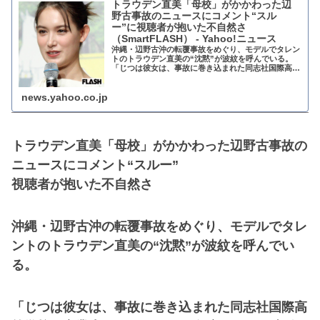
トラウデン直美「母校」がかかわった辺
野古事故のニュースにコメント“スル
ー”に視聴者が抱いた不自然さ
（SmartFLASH） - Yahoo!ニュース
沖縄・辺野古沖の転覆事故をめぐり、モデルでタレン
トのトラウデン直美の“沈黙”が波紋を呼んでいる。
「じつは彼女は、事故に巻き込まれた同志社国際高等
学校の卒業生なのです。2018年卒です」（事件担
news.yahoo.co.jp
トラウデン直美「母校」がかかわった辺野古事故の
ニュースにコメント“スルー”
視聴者が抱いた不自然さ
沖縄・辺野古沖の転覆事故をめぐり、モデルでタレ
ントのトラウデン直美の“沈黙”が波紋を呼んでい
る。
「じつは彼女は、事故に巻き込まれた同志社国際高