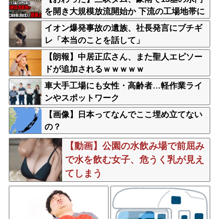
を開き大規模放流開始か 下流の工場地帯に
洪水流入で崩壊はじまる
イオン爆発事故の遺族、社長発言にブチギ
レ「本当のことを話して」
【朗報】中居正広さん、また聖人エピソー
ドが追加されるｗｗｗｗｗ
車大手工場にも女性・高齢者…軽作業ライ
ンやスポットワーク
【画像】日本ってなんでここ埋め立てない
の？
【動画】公園の水飲み場で前屈み
で水を飲む女子、危うく乳が見え
てしまう