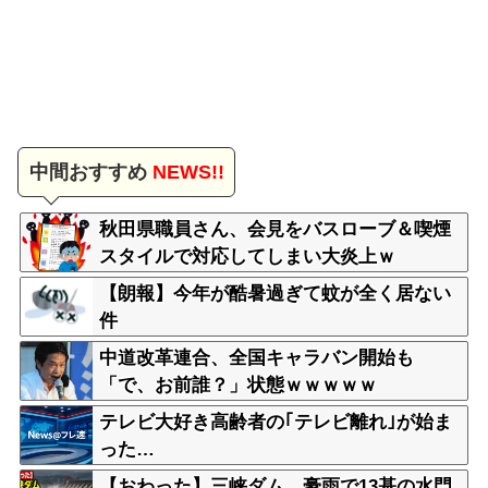
中間おすすめ
NEWS!!
秋田県職員さん、会見をバスローブ＆喫煙
スタイルで対応してしまい大炎上ｗ
【朗報】今年が酷暑過ぎて蚊が全く居ない
件
中道改革連合、全国キャラバン開始も
「で、お前誰？」状態ｗｗｗｗｗ
テレビ大好き高齢者の｢テレビ離れ｣が始ま
った…
【おわった】三峡ダム、豪雨で13基の水門