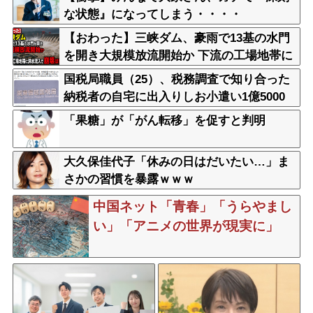
な状態』になってしまう・・・・
【おわった】三峡ダム、豪雨で13基の水門
を開き大規模放流開始か 下流の工場地帯に
洪水流入で崩壊はじまる
国税局職員（25）、税務調査で知り合った
納税者の自宅に出入りしお小遣い1億5000
万円頂戴するwww
「果糖」が「がん転移」を促すと判明
大久保佳代子「休みの日はだいたい…」ま
さかの習慣を暴露ｗｗｗ
中国ネット「青春」「うらやまし
い」「アニメの世界が現実に」