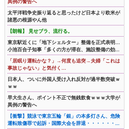
異例の警告へ
太平洋戦争史振り返ると思ったけど日本より欧米が
諸悪の根源やん他
【朗報】 見せブラ、流行る。
東京駅近くに「地下シェルター」整備を正式表明…
小池百合子知事「多くの方が滞在、施設整備の効...
「居眠り運転かな？」→何度も追突→夫婦「これは
事故じゃない」と気付く…
日本人、ついに外国人受け入れ反対が過半数突破ｗ
ｗｗ
早大生さん、ポイント不正で無銭飲食ｗｗｗ大学が
異例の警告へ
【衝撃】競泳で東京五輪「銀」の本多灯さん、危険
運転致傷罪で起訴・国際大会を辞退・・・・・・...