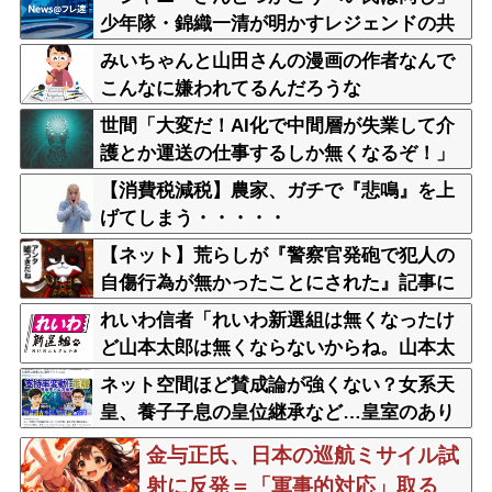
少年隊・錦織一清が明かすレジェンドの共
通点と我流の演出論
みいちゃんと山田さんの漫画の作者なんで
こんなに嫌われてるんだろうな
世間「大変だ！AI化で中間層が失業して介
護とか運送の仕事するしか無くなるぞ！」
←うん…うん？
【消費税減税】農家、ガチで『悲鳴』を上
げてしまう・・・・・
【ネット】荒らしが『警察官発砲で犯人の
自傷行為が無かったことにされた』記事に
「難癖な記事」とイチャモン→自傷行為の
れいわ信者「れいわ新選組は無くなったけ
動画が拡散してマスゴミの偏向報道確定
ど山本太郎は無くならないからね。山本太
郎Forever????」
ネット空間ほど賛成論が強くない？女系天
皇、養子子息の皇位継承など…皇室のあり
方に関する意識調査で見えた意外な結果と
金与正氏、日本の巡航ミサイル試
は
射に反発＝「軍事的対応」取る