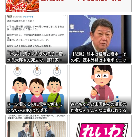
【恨み】清水アキラの息子・清
【悲報】熊本は猛暑と断水…そ
水良太郎さん死去で、落語家・
の頃、茂木外相は中南米でニッ
柳家小はだが「いじめ」「暴
コリ動画公開
行」被害告発
スーツ着てるのに電車で何もし
みいちゃんと山田さんの漫画の
てない人のIQは79以下
作者なんでこんなに嫌われてる
んだろうな