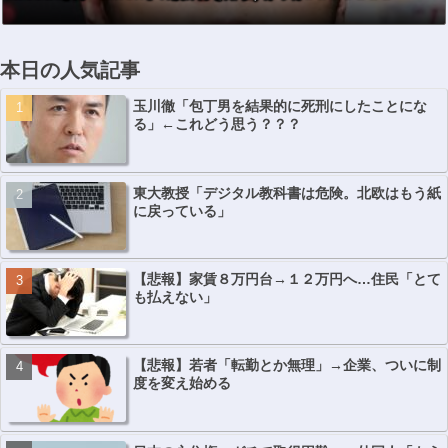
5ヶ国・地域で展
開
本日の人気記事
玉川徹「包丁男を結果的に死刑にしたことにな
る」←これどう思う？？？
東大教授「デジタル教科書は危険。北欧はもう紙
に戻っている」
【悲報】家賃８万円台→１２万円へ…住民「とて
も払えない」
【悲報】若者「転勤とか無理」→企業、ついに制
度を変え始める