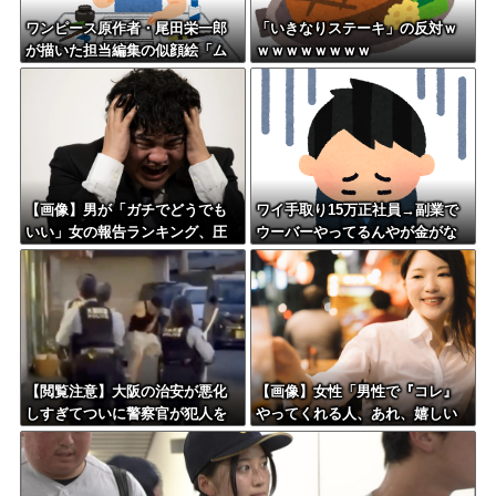
ワンピース原作者・尾田栄一郎
「いきなりステーキ」の反対ｗ
が描いた担当編集の似顔絵「ム
ｗｗｗｗｗｗｗｗ
ダに東大卒」
【画像】男が「ガチでどうでも
ワイ手取り15万正社員→副業で
いい」女の報告ランキング、圧
ウーバーやってるんやが金がな
倒的第１位と言えば『コレ』w w
い
w w w w w w w w
【閲覧注意】大阪の治安が悪化
【画像】女性「男性で『コレ』
しすぎてついに警察官が犯人を
やってくれる人、あれ、嬉しい
銃殺。いよいよアメリカみたい
ですw」→まさかの行為がこちら
になってきたな
w w w w w w w w w