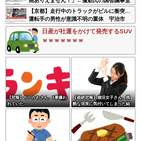
画ありえません！」←蓮舫氏の国会議事堂
内撮影が掘り返される
【京都】走行中のトラックがビルに衝突…
運転手の男性が意識不明の重体 宇治市
日産が社運をかけて発売するSUV
ｗｗｗｗｗｗｗ
【悲報】ちいかわさん、1番嫌わ
【超絶悲報】婚活女子さん、残
れていた…
酷な現実に気付いてしまった結
果…