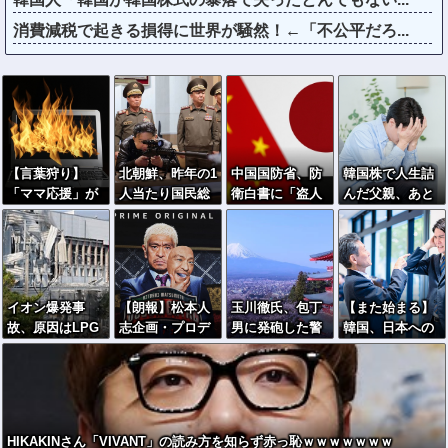
消費減税で起きる損得に世界が騒然！←「不公平だろ...
【言葉狩り】
北朝鮮、昨年の1
中国国防省、防
韓国株で人生詰
「ママ応援」が
人当たり国民総
衛白書に「盗人
んだ父親、あと
炎上して謝罪…
所得は約20万
たけだけしい」
２日耐えていれ
もう何も言えな
円…韓国の28分
ば大逆転してい
い
の1！
た模様…
イオン爆発事
【朗報】松本人
玉川徹氏、包丁
【また始まる】
故、原因はLPG
志企画・プロデ
男に発砲した警
韓国、日本への
漏れか…経産省
ュース『ドキュ
官の行動につい
好感度最高→竹
が全国一斉点検
メンタル』、ア
て「死刑になら
島問題で即リセ
メリカで初の制
ない犯罪を警察
ットｗｗｗ
作が決定！ 海
官が死刑にして
外タイトル『LO
しまった」
HIKAKINさん「VIVANT」の読み方を知らず赤っ恥ｗｗｗｗｗｗｗ
L』として世界2