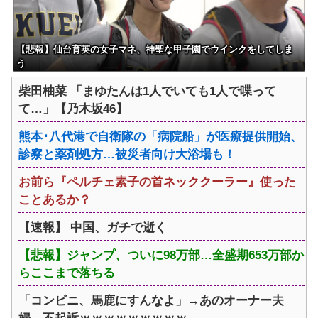
【悲報】仙台育英の女子マネ、神聖な甲子園でウインクをしてしま
う
柴田柚菜 「まゆたんは1人でいても1人で喋って
て…」【乃木坂46】
熊本･八代港で自衛隊の「病院船」が医療提供開始、
診察と薬剤処方…被災者向け大浴場も！
お前ら『ペルチェ素子の首ネッククーラー』使った
ことあるか？
【速報】 中国、ガチで逝く
【悲報】ジャンプ、ついに98万部…全盛期653万部か
らここまで落ちる
「コンビニ、馬鹿にすんなよ」→あのオーナー夫