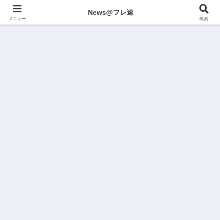
News@フレ速
メニュー
検索