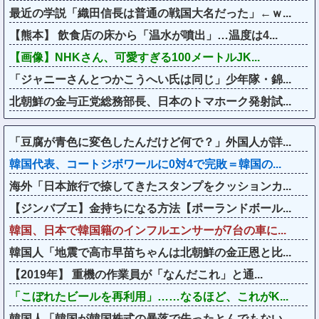
最近の学説「織田信長は普通の戦国大名だった」←ｗ...
【熊本】 飲食店の床から「温水が噴出」…温度は4...
【画像】NHKさん、可愛すぎる100メートルJK...
「ジャニーさんとつかこうへい氏は同じ」少年隊・錦...
北朝鮮の金与正党総務部長、日本のトマホーク発射試...
「豆腐が青色に変色したんだけど何で？」外国人が詳...
韓国代表、コートジボワールに0対4で完敗＝韓国の...
海外「日本旅行で捺してきたスタンプをクッションカ...
【ジンバブエ】金持ちになる方法【ポーランドボール...
韓国、日本で韓国籍のインフルエンサーが7台の車に...
韓国人「地震で高市早苗ちゃんは北朝鮮の金正恩と比...
【2019年】 重機の作業員が「なんだこれ」と通...
「こぼれたビールを再利用」……なるほど、これがK...
韓国人「韓国が韓国株式の暴落で失ったとんでもない...