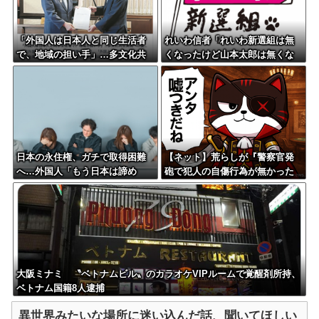
「外国人は日本人と同じ生活者
れいわ信者「れいわ新選組は無
で、地域の担い手」…多文化共
くなったけど山本太郎は無くな
生実現への提言、全国知事会が
らないからね。山本太郎Foreve
政府に提出
r????」
日本の永住権、ガチで取得困難
【ネット】荒らしが『警察官発
へ…外国人「もう日本は諦め
砲で犯人の自傷行為が無かった
る」
ことにされた』記事に「難癖な
記事」とイチャモン→自傷行為
の動画が拡散してマスゴミの偏
向報道確定
大阪ミナミ 〝ベトナムビル〟のカラオケVIPルームで覚醒剤所持、
ベトナム国籍8人逮捕
異世界みたいな場所に迷い込んだ話、聞いてほしい