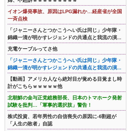
婦、不起訴ｗｗｗｗｗｗｗｗｗ
イオン爆発事故、原因はLPG漏れか…経産省が全国
一斉点検
「ジャニーさんとつかこうへい氏は同じ」少年隊・
錦織一清が明かすレジェンドの共通点と我流の演...
充電ケーブルってさ他
「ジャニーさんとつかこうへい氏は同じ」少年隊・
錦織一清が明かすレジェンドの共通点と我流の演...
【動画】アメリカ人なら絶対目が覚める目覚まし時
計がこちらｗｗｗｗｗ他
北朝鮮の金与正党総務部長、日本のトマホーク発射
試験を批判…「軍事的選択肢」警告！
株式投資、若年男性の自信喪失の原因に-6割超が
「人生の敗者」自認