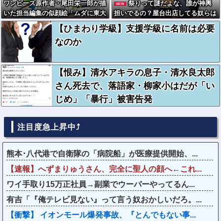
ワンピース原作者・尾田栄一郎が描
祭りって謎だよな、誰が神輿
NEW
いた担当編集の似顔絵「ムダに東大
担いでるの？屋台出店してる奴らは
卒」
誰の許可を得て商売してるの？
【ひまわり学級】支援学級に名前は必要
なのか
【恨み】清水アキラの息子・清水良太郎
さん死去で、落語家・柳家小はだが「い
じめ」「暴行」被害告発
注目度急上昇中⤴
熊本･八代港で自衛隊の「病院船」が医療提供開始、...
【速報】へずまりゅうさん、完全に聖人の顔へ←これ...
ワイ手取り15万正社員→副業でウーバーやってるん...
有吉「『俺テレビ見ない』って言う奴おかしいだろ。...
【衝撃】 イオンモール爆発事故、『とんでもない事...