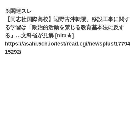
※関連スレ
【同志社国際高校】辺野古沖転覆、移設工事に関す
る学習は「政治的活動を禁じる教育基本法に反す
る」…文科省が見解 [nita★]
https://asahi.5ch.io/test/read.cgi/newsplus/17794
15292/