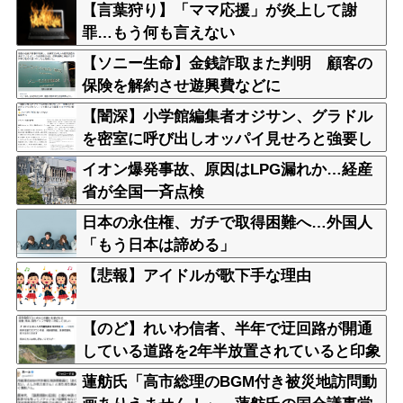
【言葉狩り】「ママ応援」が炎上して謝
罪…もう何も言えない
【ソニー生命】金銭詐取また判明 顧客の
保険を解約させ遊興費などに
【闇深】小学館編集者オジサン、グラドル
を密室に呼び出しオッパイ見せろと強要し
脱がせるｗｗｗｗ
イオン爆発事故、原因はLPG漏れか…経産
省が全国一斉点検
日本の永住権、ガチで取得困難へ…外国人
「もう日本は諦める」
【悲報】アイドルが歌下手な理由
【のど】れいわ信者、半年で迂回路が開通
している道路を2年半放置されていると印象
操作してしまう
蓮舫氏「高市総理のBGM付き被災地訪問動