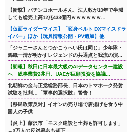
【衝撃】パチンコホールさん、法人数が10年で半減
しても総売上高12兆433億円ｗｗｗｗｗｗ...
【仮面ライダーマイス】「変身ベルト DXマイスドラ
イバー」ほか【玩具情報公開・PV追加】他
「ジャニーさんとつかこうへい氏は同じ」少年隊・
錦織一清が明かすレジェンドの共通点と我流の演...
【朗報】秋田に日本最大級のAIデータセンター建設
へ 総事業費2兆円、UAEが巨額投資を協議...
北朝鮮の金与正党総務部長、日本のトマホーク発射
試験を批判…「軍事的選択肢」警告！
【移民政策反対】イオンの売り場で唐揚げを食う中
国人の子供
【炎上】藤沢市「モスク建設と土葬も許可します」
→3万人の反対署名も却下