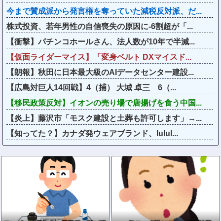
今まで賛成派から発言権を奪っていた減税反対派、だ...
株式投資、若年男性の自信喪失の原因に-6割超が「...
【衝撃】パチンコホールさん、法人数が10年で半減...
【仮面ライダーマイス】「変身ベルト DXマイスド...
【朗報】秋田に日本最大級のAIデータセンター建設...
【広島対巨人14回戦】4（捕） 大城 卓三 6（...
【移民政策反対】イオンの売り場で唐揚げを食う中国...
【炎上】藤沢市「モスク建設と土葬も許可します」→...
【知ってた？】カナダ発ウェアブランド、lulul...