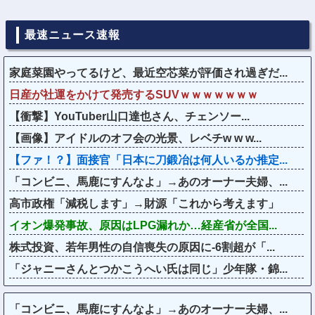
最速ニュース速報
家庭菜園やってるけど、最近空芯菜が評価され過ぎだ...
日産が社運をかけて発売するSUVｗｗｗｗｗｗｗ
【衝撃】YouTuber山口達也さん、チェンソー...
【画像】アイドルのオフ会の光景、レベチw w w...
【ファ！？】面接官「日本に刀鍛冶は何人いるか推定...
「コンビニ、馬鹿にすんなよ」→あのオーナー夫婦、...
高市政権「減税します」→財源「これから考えます」
イオン爆発事故、原因はLPG漏れか…経産省が全国...
株式投資、若年男性の自信喪失の原因に-6割超が「...
「ジャニーさんとつかこうへい氏は同じ」少年隊・錦...
「コンビニ、馬鹿にすんなよ」→あのオーナー夫婦、...