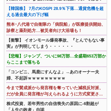
【韓国株】 7月のKOSPI 28.9％下落…通貨危機を超
える過去最大の下げ幅
熊本･八代港で自衛隊の「病院船」が医療提供開始、
診察と薬剤処方…被災者向け大浴場も！
【衝撃】 イオンモール爆発事故、『とんでもない事
実』が判明してしまう・・・・・・
【悲報】ジャンプ、ついに98万部…全盛期653万部か
らここまで落ちる
「コンビニ、馬鹿にすんなよ」→あのオーナー夫
婦、不起訴ｗｗｗｗｗｗｗｗｗ
今まで賛成派から発言権を奪っていた減税反対派、
だが全員に発言権が与えられるように方式変更さ...
株式投資、若年男性の自信喪失の原因に-6割超が
「人生の敗者」自認