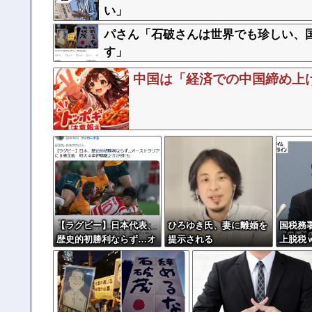
い」
パさん「石破さんは世界でも珍しい、
す」
中国は「経済での中国締め上
【ラグビー】日本代表、
ひろゆき氏、妻に離婚を
国税務
歴史的初勝利ならず…オ
提示される
上脱税
ーストラリアに逆転負け
８戦全敗