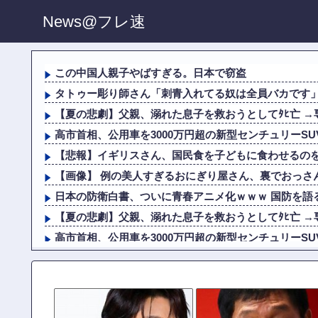
News@フレ速
この中国人親子やばすぎる。日本で窃盗
タトゥー彫り師さん「刺青入れてる奴は全員バカです」→
【夏の悲劇】父親、溺れた息子を救おうとしてﾀﾋ亡 →専
高市首相、公用車を3000万円超の新型センチュリーSUV
【悲報】イギリスさん、国民食を子どもに食わせるの
【画像】 例の美人すぎるおにぎり屋さん、裏でおっさん
日本の防衛白書、ついに青春アニメ化ｗｗｗ 国防を語る
【夏の悲劇】父親、溺れた息子を救おうとしてﾀﾋ亡 →専
高市首相、公用車を3000万円超の新型センチュリーSUV
【悲報】イギリスさん、国民食を子どもに食わせるの
元女優 高樹沙耶さん（６２）、神田明神の境内でのアニ
韓国サッカー協会、外国人審判を性接待で買収してい