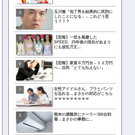
玉川徹「包丁男を結果的に死刑に
文春、沖縄問題の"触れては
したことになる」←これどう思
ない話"を暴露してしまうｗ
う？？？
ｗｗｗｗｗ
【悲報】一世を風靡した
ランサムウェア攻撃を受け
SPEED、25年後の現在があまり
レイ、わずか10日で復旧し
にも波乱万丈…
がこちら
【悲報】家賃８万円台→１２万円
福岡テレビ局にとんでもな
へ…住民「とても払えない」
アナが入社してしまうｗｗ
女性アイドルさん、ブラとパンツ
【衝撃】三笘が事故った時
を忘れる→まさかの対応がこちら
てた車ってさ…←これw w w 
ｗｗｗｗｗｗｗｗｗ
w w w w
熊本の避難所にクーラー300台到
有吉「うまくても絶対に行
着→まさかの事態に…
ない店」がこちら…ネット
ｗｗｗｗｗｗｗｗ