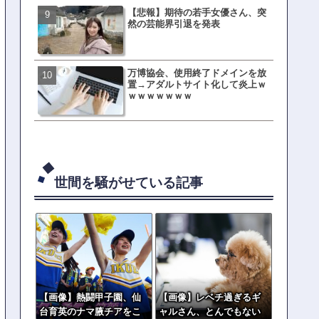
【悲報】期待の若手女優さん、突
元TOKIO山口達也、家賃3.4
然の芸能界引退を発表
の新居を公開ｗｗｗｗｗｗ
万博協会、使用終了ドメインを放
母親「息子の借りた本が心
置→アダルトサイト化して炎上ｗ
真をSNS投稿→司書らから
ｗｗｗｗｗｗｗ
の指摘殺到
世間を騒がせている記事
【画像】熱闘甲子園、仙
【画像】レベチ過ぎるギ
台育英のナマ腋チアをこ
ャルさん、とんでもない