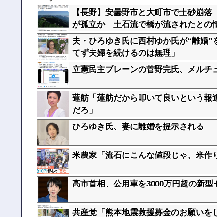
【長野】安曇野市と大町市で土砂崩落 
が孤立か 土石流で橋が流されたとの
夫・ひろゆき氏に西村ゆか氏が“離婚”
てず夫婦を続けるのは無理」
立憲民主ブレーンの菅野完氏、メルチ
蓮舫「蓮舫だから叩いて良いという報
だろ」
ひろゆき氏、妻に離婚を提示される
米農家「流石にこんな値段じゃ、米作
高市首相、公用車を3000万円超の新型
共産党「熊本地震救援募金のお願いを