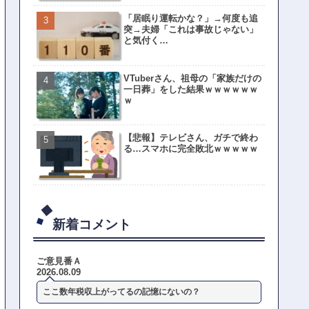
「居眠り運転かな？」→何度も追
突→夫婦「これは事故じゃない」
と気付く…
VTuberさん、祖母の「家族だけの
一日葬」をした結果ｗｗｗｗｗｗ
ｗ
【悲報】テレビさん、ガチで終わ
る…スマホに完全敗北ｗｗｗｗｗ
新着コメント
ご意見番Ａ
2026.08.09
ここ数年税収上がってるの記憶にないの？