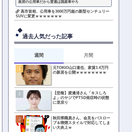
政府の公用車だから普通は国産車やろ
高市首相、公用車を3000万円超の新型センチュリー
SUVに変更ｗｗｗｗｗｗｗ
過去人気だった記事
週間
月間
元TOKIO山口達也、家賃3.4万円
【悲報】東京着く前にHP尽
の新居を公開ｗｗｗｗｗｗｗｗ
方民ｗｗｗ移動だけで瀕死
【悲報】渡邊渚さん「キスしろ
【ファーw】水着女子さん「
よ」のヤジでPTSD発症時の状態
オッサン盗撮してる…通報
に逆戻り
ゃ！」→結果まさかの事態
てしまうw w w w w w w w 
秋田県職員さん、会見をバスロー
皇族確保策、天皇陛下の一
ブ＆喫煙スタイルで対応してしま
界ピリつくｗｗｗ
い大炎上ｗ