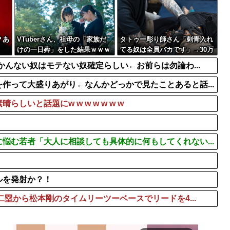
流！」台風13号「中...
隣が着席して音量上げ始め
玉置浩二＆ASKA、10数
『Dr.STONE』とかいう
？あ
VTuberさん、祖母の「家族だ
タトゥー彫り師さん「刺青入れ
けの一日葬」をした結果ｗｗｗ
てる奴は全員バカです」→30万
ｗｗｗｗ
再生ｗｗｗｗｗｗ
かんない奴はモテない奴確定らしい←お前らは勿論わ...
作って大盛りあがり←なんかどっかで見たことあると話...
いと話題にw w w w w w w
悩む若者「大人に相談しても具体的に何もしてくれない...
ルを発射か？！
二塁から松本剛のタイムリーツーベースでリードを4...