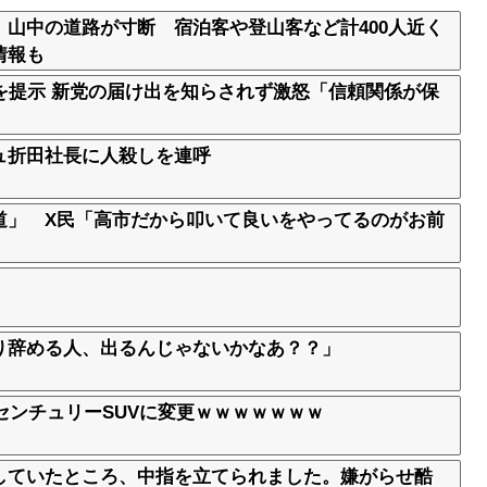
山中の道路が寸断 宿泊客や登山客など計400人近く
情報も
を提示 新党の届け出を知らされず激怒「信頼関係が保
ュ折田社長に人殺しを連呼
道」 X民「高市だから叩いて良いをやってるのがお前
り辞める人、出るんじゃないかなあ？？」
センチュリーSUVに変更ｗｗｗｗｗｗｗ
していたところ、中指を立てられました。嫌がらせ酷