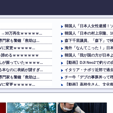
韓国人「日本人女性逮捕！
30万再生ｗｗｗｗｗ...
韓国人「日本の村上宗隆、10
門家も警鐘「救助は...
森下千里議員、「森下」で検
に変更ｗｗｗｗｗ...
海外「なんてこった！」日
を諦めるｗｗｗｗｗｗｗ
韓国人「我が国の方が日本
が握っていたｗｗｗｗ...
【動画】DJI Neo2で釣
本なのに表紙が謎すぎ...
イタリア・ナポリ近郊で過去
門家も警鐘「救助は...
チー牛「デブの事豚丼って
に変更ｗｗｗｗｗ...
【動画】高校生さん、文化祭
を諦めるｗｗｗｗｗｗｗ
【悲報】思春期の娘に「キ
ソン盆踊りを見て「日...
吉岡里帆が橋本環奈、広瀬
た事が判明
【速報】ハロプロ新メンバー