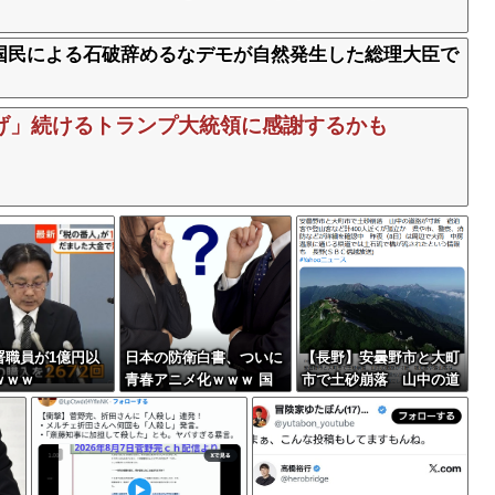
国民による石破辞めるなデモが自然発生した総理大臣で
げ」続けるトランプ大統領に感謝するかも
署職員が1億円以
日本の防衛白書、ついに
【長野】安曇野市と大町
ｗｗｗ
青春アニメ化ｗｗｗ 国
市で土砂崩落 山中の道
防を語る本なのに表紙が
路が寸断 宿泊客や登山
謎すぎる
客など計400人近くが孤
立か 土石流で橋が流さ
れたとの情報も