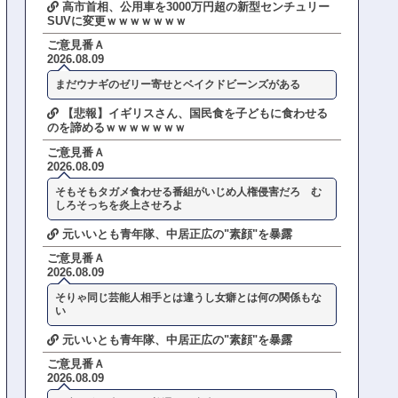
高市首相、公用車を3000万円超の新型センチュリー
SUVに変更ｗｗｗｗｗｗｗ
ご意見番Ａ
2026.08.09
まだウナギのゼリー寄せとベイクドビーンズがある
【悲報】イギリスさん、国民食を子どもに食わせる
のを諦めるｗｗｗｗｗｗｗ
ご意見番Ａ
2026.08.09
そもそもタガメ食わせる番組がいじめ人権侵害だろ む
しろそっちを炎上させろよ
元いいとも青年隊、中居正広の"素顔"を暴露
ご意見番Ａ
2026.08.09
そりゃ同じ芸能人相手とは違うし女癖とは何の関係もな
い
元いいとも青年隊、中居正広の"素顔"を暴露
ご意見番Ａ
2026.08.09