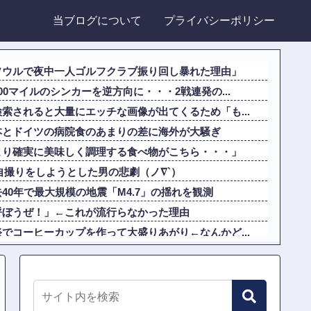
当ブログについて
プライバシーポリシー
ソウルで夜中一人ゴルフクラブ振り回し暴れた理由」
0マイルのシンカーを逆方向に・・・2戦連発の...
索されると大量にエッチな画像が出てくるため「も...
本とドイツの病院食のあまりの差に海外が大騒ぎ
より確実に美味しく調理する食べ物がこちら・・・」
りの自撮りをしようとした男の悲劇（ノ∇`）
40年で最大規模の地震「M4.7」の揺れを観測
呼ぼうぜ！」←これが流行らなかった理由
でコーヒーカップを作って大盛りあがり←なんかど...
モッ」と言われたお父さん、グレるｗｗｗｗｗｗｗ
すずクラスになれなかった理由ｗｗｗｗｗｗ他
オーディション！応募年齢上限が『22歳』に引き...