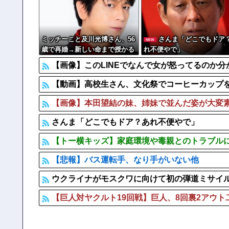
中国「大豪雨！」三峡ダム「基礎部分破損」中国「全力放
【ヤバすぎ】熊本の山道でソーラーパネルが…
中国の海水浴場の映像があまりにも・・・
ミッチーこと及川光博さん、56
さんま「どこでもドア
NEW
歳で再婚→新しい命まで授かる
れ不便やで」
ｗｗｗｗｗ
【画像】このLINEでなんで女が怒ってるのか分
【動画】高校生さん、文化祭でコーヒーカップを
【画像】本田望結の妹、姉妹で並んだ姿が大変素晴らし
さんま「どこでもドア？あれ不便やで」
【トー横キッズ】家庭環境や毒親とのトラブルに
【悲報】バス運転手、なり手がいない他
ウクライナがモスクワに向けて初の弾道ミサイ
【巨人対ヤクルト19回戦】巨人、8回裏2アウト