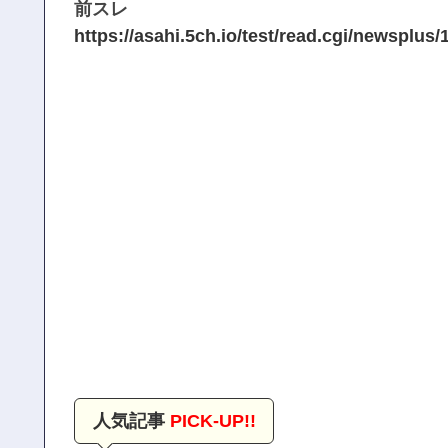
前スレ
https://asahi.5ch.io/test/read.cgi/newsplus
人気記事
PICK-UP!!