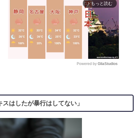
もっと読む
arrow_forward_ios
Powered by 
GliaStudios
M
u
t
キスはしたが暴行はしてない」
e