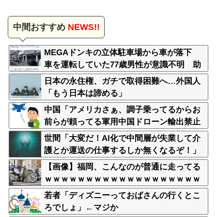
中間おすすめ
NEWS!!
MEGAドンキの立体駐車場から車が落下
車を運転していた77歳男性が意識不明 助
手席の妻は腰を骨折
日本の永住権、ガチで取得困難へ…外国人
「もう日本は諦める」
中国「アメリカさぁ、調子乗ってるからお
前らが頼ってる軍用中国ドローン輸出禁止
するわw」
世間「大変だ！AI化で中間層が失業して介
護とか運送の仕事するしか無くなるぞ！」
←うん…うん？
【画像】福岡、こんなのが普通に走ってる
ｗｗｗｗｗｗｗｗｗｗｗｗｗｗｗｗｗｗｗ
ｗｗｗｗｗｗｗｗｗｗｗｗｗｗｗｗｗｗｗ
若者「ディズニーっておばさんの行くとこ
ｗｗ
ろでしょ」←マジか