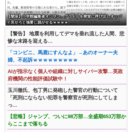
【闇深】小学館編集者オジサン、グラドルを密室に呼び出しオッパ
イ見せろと強要し脱がせるｗｗｗｗ
【警告】 地震を利用してデマを垂れ流した人間、悲
惨な末路を迎える…
「コンビニ、馬鹿にすんなよ」→あのオーナー夫
婦、不起訴ｗｗｗｗｗｗｗｗｗ
AIが指示なく個人や組織に対しサイバー攻撃…英政
府機関の性能評価試験中！
玉川徹氏、包丁男に発砲した警官の行動について
「死刑にならない犯罪を警察官が死刑にしてしま
っ...
【悲報】ジャンプ、ついに98万部…全盛期653万部か
らここまで落ちる