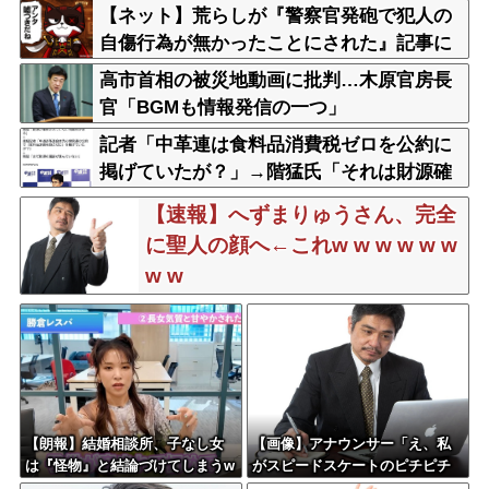
【ネット】荒らしが『警察官発砲で犯人の
自傷行為が無かったことにされた』記事に
「難癖な記事」とイチャモン→自傷行為の
高市首相の被災地動画に批判…木原官房長
動画が拡散してマスゴミの偏向報道確定
官「BGMも情報発信の一つ」
記者「中革連は食料品消費税ゼロを公約に
掲げていたが？」→階猛氏「それは財源確
保という条件付き」
【速報】へずまりゅうさん、完全
に聖人の顔へ←これw w w w w w
w w
【朗報】結婚相談所、子なし女
【画像】アナウンサー「え、私
は『怪物』と結論づけてしまうw
がスピードスケートのピチピチ
wwwww
ユニフォーム着るんですか…？ﾑ