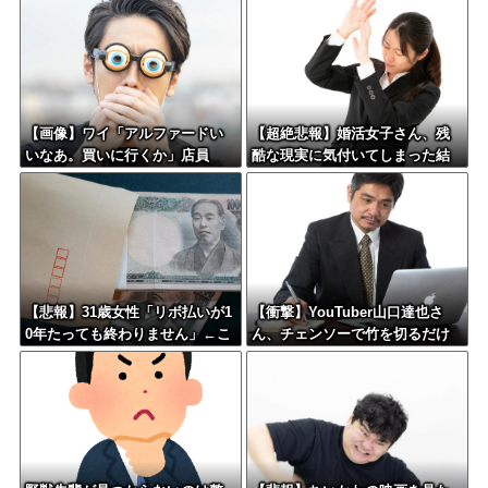
ﾁｨ！！」←これはお前らに刺さ
るやろw w w w w w w w
【画像】ワイ「アルファードい
【超絶悲報】婚活女子さん、残
いなあ。買いに行くか」店員
酷な現実に気付いてしまった結
「ほいっ見積もりな！」ワイ
果…
「金額おかしくね？」←お前ら
もそう思うよな？？？？？
【悲報】31歳女性「リボ払いが1
【衝撃】YouTuber山口達也さ
0年たっても終わりません」←こ
ん、チェンソーで竹を切るだけ
れw w w w w w w
で600万再生を突破してしまう←
正直、こう言うのでいいんだよ
なw w w w w w w w