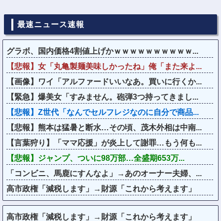
最速ニュース速報
グラボ、国内価格4割値上げかｗｗｗｗｗｗｗｗｗｗ...
【悲報】女「丸亀製麺美味しかったね」俺「また来よ...
【画像】ワイ「アルファードいいなあ。買いに行くか...
【緊急】爆美女「すみません。砲弾3つ持ってきまし...
【悲報】Z世代「なんでセルフレジなのに自分で商品...
【悲報】熊本は猛暑と断水…その頃、茂木外相は中南...
【言葉狩り】「ママ応援」が炎上して謝罪…もう何も...
【悲報】ジャンプ、ついに98万部…全盛期653万...
「コンビニ、馬鹿にすんなよ」→あのオーナー夫婦、...
高市政権「減税します」→財源「これから考えます」
高市政権「減税します」→財源「これから考えます」