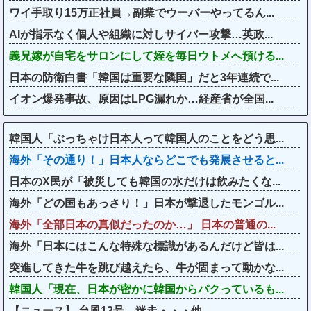
ワイ手取り15万正社員→副業でウーバーやってるん...
AIが指示なく個人や組織に対しサイバー攻撃…英政...
義兄嫁が自宅をサロンにして姪を毎日ウトメへ預ける...
日本の防衛白書「韓国は重要な隣国」だと3年連続で...
イオン爆発事故、原因はLPG漏れか…経産省が全国...
韓国人「ぶっちゃけ日本人って韓国人のことをどう思...
海外「その通り！」日本人ならどこでも発展させると...
日本のX民が「被災しても韓国の水だけは飲みたくな...
海外「どの国もあっさり！」日本が撃退したモンゴル...
海外「全部日本の真似だったのか…」 日本の普通の...
海外「日本にはこんな特殊な標識があるんだけど皆は...
突進してきた牛を跳び越えたら、牛が固まって動かな...
韓国人「現在、日本が密かに韓国からパクっているも...
【ニュース】 台風13号、迷走・・・他