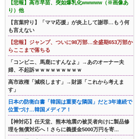
【悲報】高市早苗、突如爆乳化wwwww（※画像あ
り）他
【言葉狩り】「ママ応援」が炎上して謝罪…もう何
も言えない
【悲報】ジャンプ、ついに98万部…全盛期653万部か
らここまで落ちる
「コンビニ、馬鹿にすんなよ」→あのオーナー夫
婦、不起訴ｗｗｗｗｗｗｗｗｗ
高市政権「減税します」→財源「これから考えま
す」
日本の防衛白書「韓国は重要な隣国」だと3年連続で
位置づけ…韓国メディア！
【神対応】任天堂、熊本地震の被災者向けに製品修
理を無償対応へ！さらに義援金5000万円を寄...