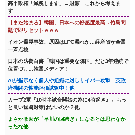
高市政権「減税します」→財源「これから考えま
す」
【また始まる】韓国、日本への好感度最高→竹島問
題で即リセットｗｗｗ
イオン爆発事故、原因はLPG漏れか…経産省が全国
一斉点検
日本の防衛白書「韓国は重要な隣国」だと3年連続で
位置づけ…韓国メディア！
AIが指示なく個人や組織に対しサイバー攻撃…英政
府機関の性能評価試験中！他
カープ2軍『10時半試合開始の為に4時起き』←もっ
と良い猛暑対策はないのか？他
まさか敗因が『早川の回跨ぎ』になるとは思わなか
ったな他