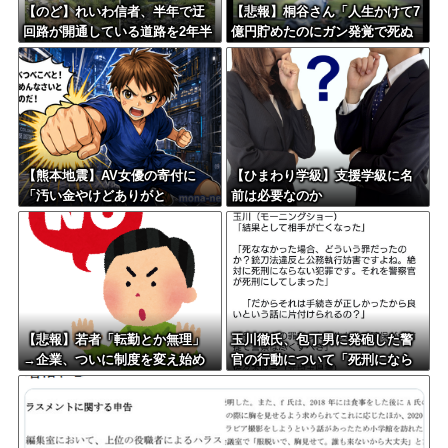
【のど】れいわ信者、半年で迂
【悲報】桐谷さん「人生かけて7
回路が開通している道路を2年半
億円貯めたのにガン発覚で死ぬ
放置されていると印象操作して
かも。もっと素直に遊べばよか
しまう
った」後悔の涙
【熊本地震】AV女優の寄付に
【ひまわり学級】支援学級に名
「汚い金やけどありがと
前は必要なのか
う????」リプして大炎上→「寄
付自体は否定してない」「なん
でみんなそんな汚い言葉使える
の????」被害者面して火に油を
注ぐ
【悲報】若者「転勤とか無理」
玉川徹氏、包丁男に発砲した警
→企業、ついに制度を変え始め
官の行動について「死刑になら
る
ない犯罪を警察官が死刑にして
しまった」