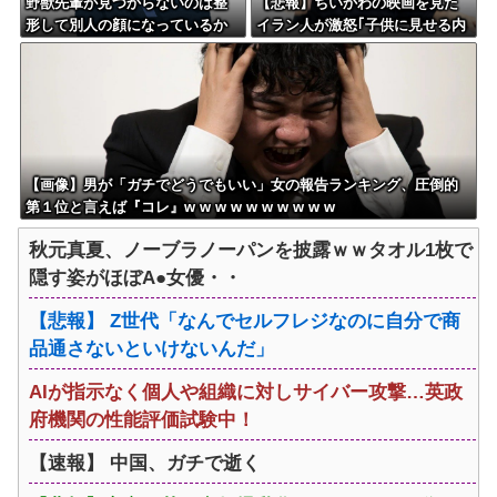
野獣先輩が見つからないのは整
【悲報】ちいかわの映画を見た
形して別人の顔になっているか
イラン人が激怒｢子供に見せる内
ら←これ
容じゃない｡悪影響は計り知れな
い｣←これw w w w w w w w w
【画像】男が「ガチでどうでもいい」女の報告ランキング、圧倒的
第１位と言えば『コレ』w w w w w w w w w w
秋元真夏、ノーブラノーパンを披露ｗｗタオル1枚で
隠す姿がほぼA●女優・・
【悲報】 Z世代「なんでセルフレジなのに自分で商
品通さないといけないんだ」
AIが指示なく個人や組織に対しサイバー攻撃…英政
府機関の性能評価試験中！
【速報】 中国、ガチで逝く