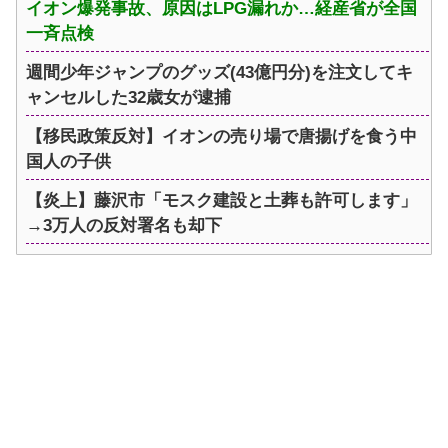
イオン爆発事故、原因はLPG漏れか…経産省が全国
一斉点検
週間少年ジャンプのグッズ(43億円分)を注文してキ
ャンセルした32歳女が逮捕
【移民政策反対】イオンの売り場で唐揚げを食う中
国人の子供
【炎上】藤沢市「モスク建設と土葬も許可します」
→3万人の反対署名も却下