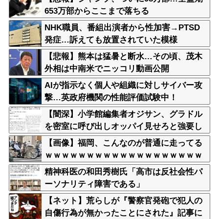
653万部からここまで落ちる
NHK職員、番組出演者から性加害→PTSD
発症…訴えても放置されていた模様
【悲報】熊本は猛暑と断水…その頃、茂木
外相は中南米でニッコリ動画公開
AIが指示なく個人や組織に対しサイバー攻
撃…英政府機関の性能評価試験中！
【闇深】小学館編集者オジサン、グラドル
を密室に呼び出しオッパイ見せろと強要し
脱がせるｗｗｗｗ
【画像】福岡、こんなのが普通に走ってる
ｗｗｗｗｗｗｗｗｗｗｗｗｗｗｗｗｗｗｗ
ｗｗｗｗｗｗｗｗｗｗｗｗｗｗｗｗｗｗｗ
精神科医の和田秀樹氏「高市は反社会性パ
ｗｗ
ーソナリティ障害である」
【ネット】荒らしが『警察官発砲で犯人の
自傷行為が無かったことにされた』記事に