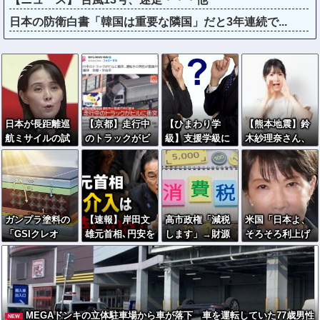
日本の防衛白書「韓国は重要な隣国」だと3年連続で...
日本が長距離巡
【京都】走行中
【ひまわり学
【熊本地震】鈴
航ミサイルの試
のトラックがビ
級】支援学級に
木紗理奈さん、
験発射に成功！
ルに衝突…運転
名前は必要なの
『爆弾発言』キ
北朝鮮が激怒
手の男性が意識
か
タァアアアアー
「日本が戦争国
不明の重体 宇
ーーーーー！！
家になろうとし
治市
ている」「絶対
ガンプラ塗料の
【速報】岸田文
高市政権「減税
米国「日本よ、
に傍観しない、
「GSIクレオ
雄元首相､円安を
します」→財源
そろそろ利上げ
必ず後悔させ
ス」が挑む次世
阻止するために
「これから考え
しろ」高市政権
る」
代太陽電池…ペ
日米の通貨当局
ます」
の経済政策に圧
ロブスカイトの
が実施した為替
力ｗ
対抗馬か！
介入は｢一時しの
ぎに過ぎない｣
MEGAドンキの立体駐車場から車が落下 車を運転していた77歳男性
NEW