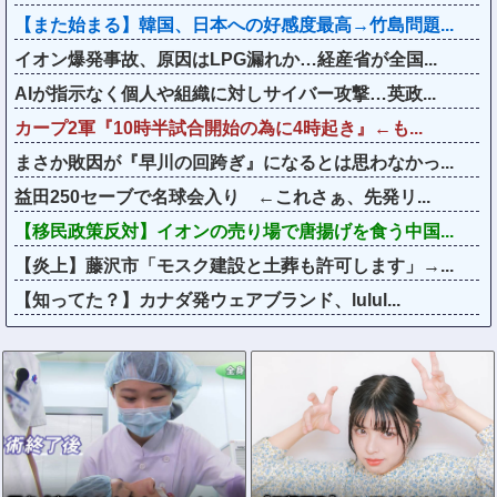
【また始まる】韓国、日本への好感度最高→竹島問題...
イオン爆発事故、原因はLPG漏れか…経産省が全国...
AIが指示なく個人や組織に対しサイバー攻撃…英政...
カープ2軍『10時半試合開始の為に4時起き』←も...
まさか敗因が『早川の回跨ぎ』になるとは思わなかっ...
益田250セーブで名球会入り ←これさぁ、先発リ...
【移民政策反対】イオンの売り場で唐揚げを食う中国...
【炎上】藤沢市「モスク建設と土葬も許可します」→...
【知ってた？】カナダ発ウェアブランド、lulul...