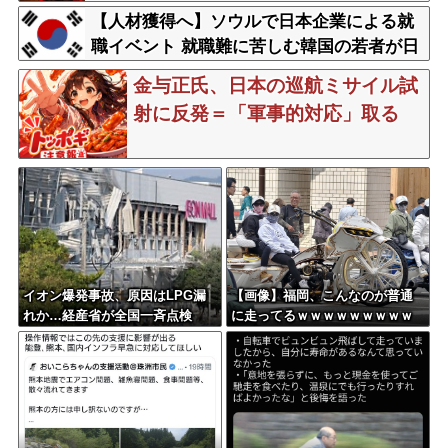
「難癖な記事」とイチャモン→自傷行為の
【人材獲得へ】ソウルで日本企業による就
動画が拡散してマスゴミの偏向報道確定
職イベント 就職難に苦しむ韓国の若者が日
本に注目
金与正氏、日本の巡航ミサイル試
射に反発＝「軍事的対応」取る
イオン爆発事故、原因はLPG漏
【画像】福岡、こんなのが普通
れか…経産省が全国一斉点検
に走ってるｗｗｗｗｗｗｗｗｗ
ｗｗｗｗｗｗｗｗｗｗｗｗｗｗ
ｗｗｗｗｗｗｗｗｗｗｗｗｗｗ
ｗｗｗ