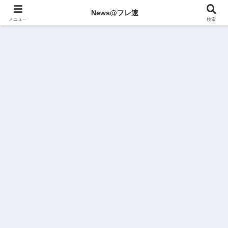
News@フレ速
メニュー
検索