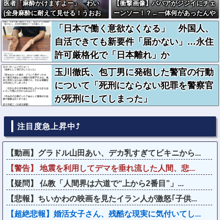
医者「麻酔かけますよー」 わい
【衝撃画像】ババアがジジイにチェ
(全身麻酔に耐えて見せる！うおお
ーンソー！？←一体何があったんや
おおおお！！！！)
コレw w w w w w w w w
「日本で働く意欲なくなる」 外国人、
自活できても新要件「届かない」…永住
許可厳格化で「日本離れ」か
玉川徹氏、包丁男に発砲した警官の行動
について「死刑にならない犯罪を警察官
が死刑にしてしまった」
注目度急上昇中⤴
【動画】グラドル山田あい、デカ乳すぎてビキニから...
【警告】 地震を利用してデマを垂れ流した人間、悲...
【疑問】 仏教「人間界は六道で“上から2番目”」...
【悲報】ちいかわの映画を見たイラン人が激怒｢子供...
【超絶悲報】婚活女子さん、残酷な現実に気付いてし...