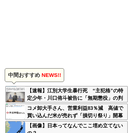
中間おすすめ
NEWS!!
【速報】江別大学生暴行死 “主犯格”の特
定少年・川口侑斗被告に「無期懲役」の判
決 当時17歳少年に「懲役30年」の判決
コメ卸大手さん、営業利益83％減 高値で
買い込んだ米が売れず「損切り祭り」開幕
へ
【画像】日本ってなんでここ埋め立てない