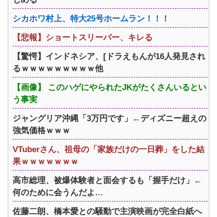
シカホワ村上、特大25号ホームラン！！！
【悲報】ショートスリーパー、キレる
【驚愕】インドネシア、[ドラえもんが16人発見され
るｗｗｗｗｗｗｗｗｗ他
【画像】 このハゲにやられたJKがたくさんいるとい
う事実
ジャングリア沖縄「3万円です」←ディズニー超えの
強気価格ｗｗｗ
VTuberさん、祖母の「家族だけの一日葬」をした結
果ｗｗｗｗｗｗｗ
高市総理、被爆体験者と面会するも「握手だけ」←
何のために会うんだよ…
佐藤二朗、橋本愛との騒動で主演映画が完全白紙へ