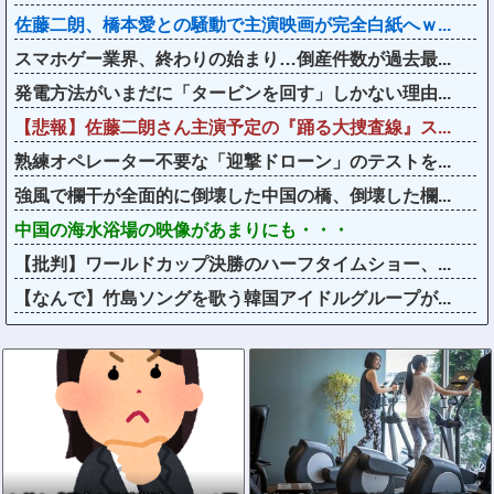
佐藤二朗、橋本愛との騒動で主演映画が完全白紙へｗ...
スマホゲー業界、終わりの始まり…倒産件数が過去最...
発電方法がいまだに「タービンを回す」しかない理由...
【悲報】佐藤二朗さん主演予定の『踊る大捜査線』ス...
熟練オペレーター不要な「迎撃ドローン」のテストを...
強風で欄干が全面的に倒壊した中国の橋、倒壊した欄...
中国の海水浴場の映像があまりにも・・・
【批判】ワールドカップ決勝のハーフタイムショー、...
【なんで】竹島ソングを歌う韓国アイドルグループが...