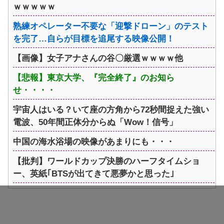
ｗｗｗｗｗ
熟練オペレーター不要な「迎撃ドローン」のテスト
を完了…自らが目標を追尾する映像公開！
【画像】女子アナさんの谷〇厳選ｗｗｗｗ他
【悲報】東京大学、『完全終了』のお知ら
せ・・・・
宇宙人はいる？いて座の方角から72秒間捉えた強い
電波、50年間正体分からぬ「Wow！信号」
中国の海水浴場の映像があまりにも・・・
【批判】ワールドカップ決勝のハーフタイムショ
ー、英紙｢BTSが出てきて悪夢かと思った｣