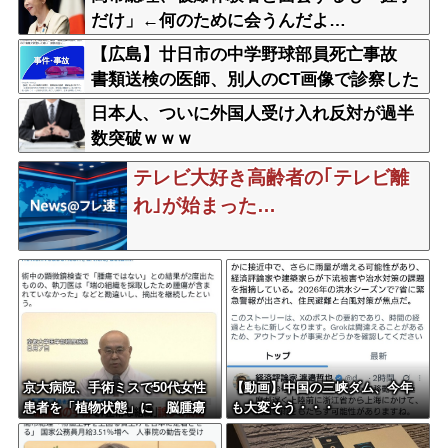
だけ」←何のために会うんだよ…
【広島】廿日市の中学野球部員死亡事故
書類送検の医師、別人のCT画像で診察した
疑い 頭部出血に気づかなかった可能性
日本人、ついに外国人受け入れ反対が過半
数突破ｗｗｗ
テレビ大好き高齢者の｢テレビ離
れ｣が始まった…
京大病院、手術ミスで50代女性
【動画】中国の三峡ダム、今年
患者を「植物状態」に 脳腫瘍
も大変そう・・・
摘出手術で腫瘍の無い部位を摘
出してしまう