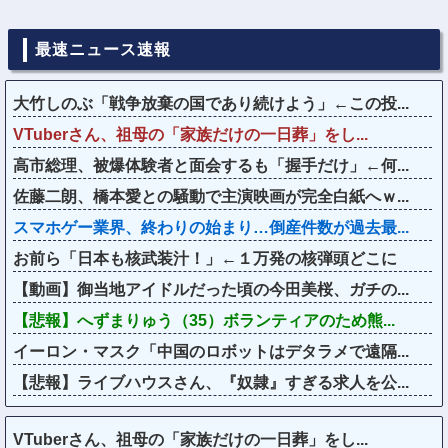
最速ニュース速報
大竹しのぶ「戦争放棄の国であり続けよう」←この投...
VTuberさん、祖母の「家族だけの一日葬」をし...
高市総理、被爆体験者と面会するも「握手だけ」←何...
佐藤二朗、橋本愛との騒動で主演映画が完全白紙へｗ...
スマホゲー業界、終わりの始まり…倒産件数が過去最...
お前ら「日本も核武装汁！」←１万発の核弾頭どこに
【動画】御当地アイドルだった頃の今田美桜、ガチの...
【悲報】へずまりゅう（35）ボランティアのため熊...
イーロン・マスク「中国のロボットはデタラメで遠隔...
【悲報】ライブハウスさん、『奴隷』すぎる求人を公...
VTuberさん、祖母の「家族だけの一日葬」をし...