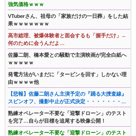
強気価格ｗｗｗ
VTuberさん、祖母の「家族だけの一日葬」をした結
果ｗｗｗｗｗｗｗ
高市総理、被爆体験者と面会するも「握手だけ」←
何のために会うんだよ…
佐藤二朗、橋本愛との騒動で主演映画が完全白紙へ
ｗｗｗｗｗ
発電方法がいまだに「タービンを回す」しかない理
由ｗｗｗｗ他
【悲報】佐藤二朗さん主演予定の『踊る大捜査線』
スピンオフ、撮影中止が正式決定・・・・・・・...
熟練オペレーター不要な「迎撃ドローン」のテスト
を完了…自らが目標を追尾する映像公開！
熟練オペレーター不要な「迎撃ドローン」のテスト