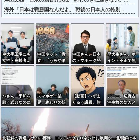
海外「日本は戦勝国なんだよ」 戦後の日本人の特別...
車大手工場にも
中国ネット「青
中国さん、日本
早大生さん、ポ
女性・高齢者…
春」「うらやま
のトマホーク発
イント不正で無
軽作業ラインや
しい」「アニメ
射実験に効きま
銭飲食ｗｗｗ大
スポットワーク
の世界が現実
くってしまうｗ
学が異例の警告
に」
ｗｗｗｗ
へ
パさん「平和を
スマホゲー業
【動画】へずま
デニー、辺野古
願う式典なのに
界、終わりの始
りゅう議員、熊
沖事故の防カメ
防弾ガラスと防
まり…倒産件数
本地震被災地で
映像「遺族の気
弾バッグSPで囲
が過去最多ペー
冷感ポンチョ配
持ち踏まえたも
まれた壇上でス
ス「数億円かけ
布 → 被災民の
のかくみ取り切
ピーチする人が
ても爆ﾀﾋ」
衝撃の反応がコ
れず」
総理大臣」
チラ → ｗｗｗ
北朝鮮の弾道ミサイル部隊、ロシアのヴォロネジ州に展開か…北朝鮮は本
ｗｗｗｗｗｗｗ