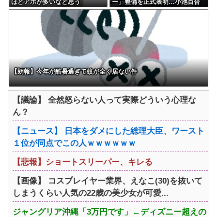
ほどアホが多いなと思う
ー」整備を正式表明…小池百合
子知事「多くの方が滞在、施設
整備の効果高い」
【朗報】今年が酷暑過ぎて蚊が全く居ない件
【議論】 全然怒らない人って実際どういう心理な
ん？
【ニュース】 日本をダメにした総理大臣、ワースト
１位が同点でこの人ｗｗｗｗｗｗ
【悲報】ショートスリーパー、キレる
【画像】 コスプレイヤー業界、えなこ(30)を抜いて
しまうくらい人気の22歳の美少女が可愛...
ジャングリア沖縄「3万円です」←ディズニー超えの