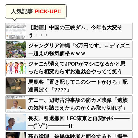
人気記事
PICK-UP!!
【動画】中国の三峡ダム、今年も大変そ
う・・・
ジャングリア沖縄「3万円です」←ディズニ
ー超えの強気価格ｗｗｗ
ジャニが消えてJPOPがマシになるかと思
ったら相変わらずお遊戯会やってて笑う
馬鹿客「置き配してこのシートかけろ」配
達員ぼく「????」
デニー、辺野古沖事故の防カメ映像「遺族
の気持ち踏まえたものかくみ取り切れず」
長友、引退撤回！FC東京と再契約ｷﾀ━━━
━(ﾟ∀ﾟ)━━━━!!
高市総理、被爆体験者と面会するも「握手