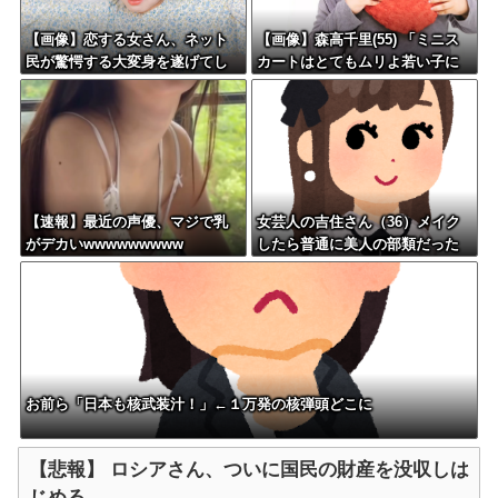
【画像】恋する女さん、ネット
【画像】森高千里(55) 「ミニス
民が驚愕する大変身を遂げてし
カートはとてもムリよ若い子に
まう←コレは凄過ぎるw w w w
は負けるわ」←ワイらにはブッ
w w w w
刺さりまくってしまうw w w w
w w
【速報】最近の声優、マジで乳
女芸人の吉住さん（36）メイク
がデカいwwwwwwwww
したら普通に美人の部類だった
と判明ｗｗｗｗｗｗｗｗｗ
お前ら「日本も核武装汁！」←１万発の核弾頭どこに
【悲報】 ロシアさん、ついに国民の財産を没収しは
じめる