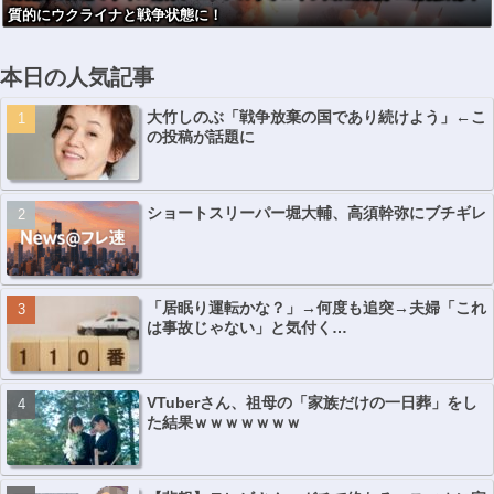
質的にウクライナと戦争状態に！
ｗｗｗｗｗｗ
本日の人気記事
大竹しのぶ「戦争放棄の国であり続けよう」←こ
の投稿が話題に
ショートスリーパー堀大輔、高須幹弥にブチギレ
「居眠り運転かな？」→何度も追突→夫婦「これ
は事故じゃない」と気付く…
VTuberさん、祖母の「家族だけの一日葬」をし
た結果ｗｗｗｗｗｗｗ