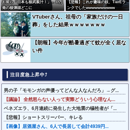
お前ら「日本も核武装汁！」←１万
【悲報】これが趣味の奴、TierEラ
発の核弾頭どこに
ンクでしたwwwwwwwwww
VTuberさん、祖母の「家族だけの一日
葬」をした結果ｗｗｗｗｗｗｗ
【朗報】今年が酷暑過ぎて蚊が全く居な
い件
注目度急上昇中⤴
男の子「モモンガの声優ってどんな人なんだろ」→グ...
【議論】 全然怒らない人って実際どういう心理なん...
ベネズエラ、6月連続に発生した大地震の犠牲者が「...
【悲報】ショートスリーパー、キレる
【画像】居酒屋さん、6人で長居して会計4939円...