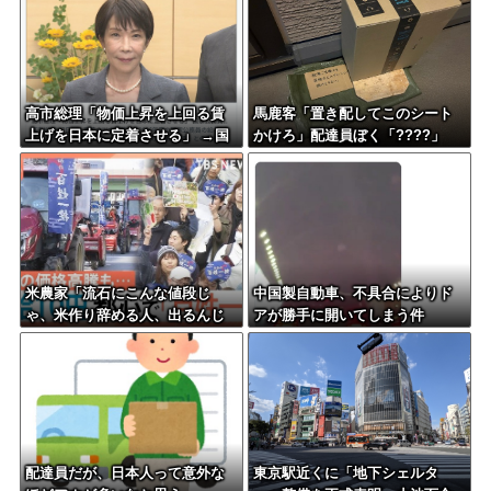
高市総理「物価上昇を上回る賃
馬鹿客「置き配してこのシート
上げを日本に定着させる」 →国
かけろ」配達員ぼく「????」
家公務員月給3.51％増へ 人事院
の勧告を受け
米農家「流石にこんな値段じ
中国製自動車、不具合によりド
ゃ、米作り辞める人、出るんじ
アが勝手に開いてしまう件
ゃないかなあ？？」
配達員だが、日本人って意外な
東京駅近くに「地下シェルタ