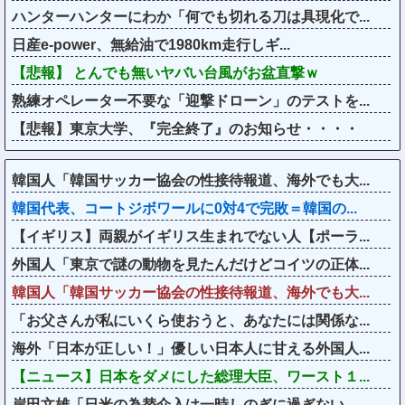
ハンターハンターにわか「何でも切れる刀は具現化で...
日産e-power、無給油で1980km走行しギ...
【悲報】 とんでも無いヤバい台風がお盆直撃ｗ
熟練オペレーター不要な「迎撃ドローン」のテストを...
【悲報】東京大学、『完全終了』のお知らせ・・・・
韓国人「韓国サッカー協会の性接待報道、海外でも大...
韓国代表、コートジボワールに0対4で完敗＝韓国の...
【イギリス】両親がイギリス生まれでない人【ポーラ...
外国人「東京で謎の動物を見たんだけどコイツの正体...
韓国人「韓国サッカー協会の性接待報道、海外でも大...
「お父さんが私にいくら使おうと、あなたには関係な...
海外「日本が正しい！」優しい日本人に甘える外国人...
【ニュース】日本をダメにした総理大臣、ワースト１...
岸田文雄「日米の為替介入は一時しのぎに過ぎない。...