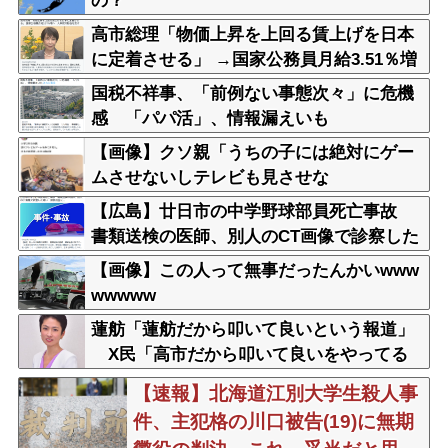
の？
高市総理「物価上昇を上回る賃上げを日本
に定着させる」 →国家公務員月給3.51％増
へ 人事院の勧告を受け
国税不祥事、「前例ない事態次々」に危機
感 「パパ活」、情報漏えいも
【画像】クソ親「うちの子には絶対にゲー
ムさせないしテレビも見させな
い！！！！！」
【広島】廿日市の中学野球部員死亡事故
書類送検の医師、別人のCT画像で診察した
疑い 頭部出血に気づかなかった可能性
【画像】この人って無事だったんかいwww
wwwww
蓮舫「蓮舫だから叩いて良いという報道」
X民「高市だから叩いて良いをやってる
のがお前だろ」
【速報】北海道江別大学生殺人事
件、主犯格の川口被告(19)に無期