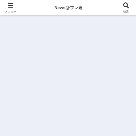
News@フレ速
メニュー
検索