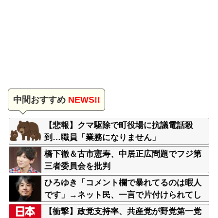
中間おすすめ
NEWS!!
【悲報】クマ駆除で町役場に抗議電話殺
到…職員「業務になりません」
橋下徹＆古市憲寿、中居正広問題でフジ第
三者委員会を批判
ひろゆき「コメント欄で暴れてるのは暇人
です」→ネット民、一言で片付けられてし
まうｗｗｗｗｗ
【衝撃】政党支持率、共産党が野党第一党