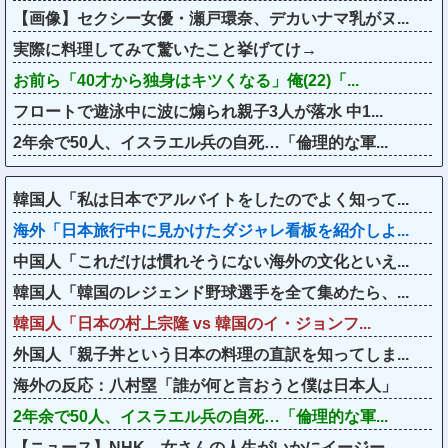
【画像】セクシー女優・瀬戸環奈、デカいナマ乳がヌ...
実際に料理してみて驚いたこと挙げてけ→
お前ら「40才から独身はキツくなる」俺(22)「...
フロートで遊泳中に波に煽られ親子3人が落水 中1...
2年余で50人、イスラエル兵の自死…「倫理的な軍...
韓国人「私は日本でアルバイトをしたのでよく知って...
海外「日本旅行中に見かけたダジャレ看板を紹介しよ...
中国人「これだけは慣れそうにない海外の文化といえ...
韓国人「韓国のレジェンド野球選手を全て集めたら、...
韓国人「日本の村上宗隆 vs 韓国のイ・ジョンフ...
外国人「親子丼という日本の料理の直訳を知ってしま...
海外の反応：八村塁「誰が何と言おうと僕は日本人」
2年余で50人、イスラエル兵の自死…「倫理的な軍...
【ニュース】NHK、女さんの人生がいかにイージー...