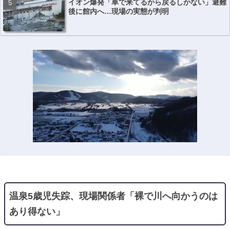
イオン爆発「車で来てるから戻るしかない」避難
後に館内へ…現場の実態が判明
温泉5歳児失踪、現場関係者「裸で川へ向かうのは
あり得ない」