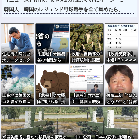
韓国人「韓国のレジェンド野球選手を全て集めたら、...
住宅街の隣に巨
【速報】米国務
政府、自衛隊の
【政党支持率】
大データセンタ
省の地図から
指揮統制に国産
中道1.7％ｗｗｗ
ー爆誕。三井不
「独島」を消す
AI導入へｗｗｗ
ｗｗｗｗｗ
動産「排熱？低
「新しい戦い
周波音？データ
方」への対応を
はまだ出せませ
急ぐ
ん」住民ブチギ
上高地に韓国の
【悲報】クマ駆
【速報】マスゴ
佐藤二朗「“ほん
レ
ゴミ袋が放置…
除で町役場に抗
ミ「韓国大統領
とうのこと”は何
キムチや生ゴミ
議電話殺到…職
の公用車は6000
ひとつ言えな
まで捨てられる
員「業務になり
万円で安全装
い…」意味深投
ません」
備！」手のひら
稿に憶測殺到
クルッ「高市の
公用車は3000万
米国防総省、新たな核戦略を策定か… 中ロ念頭、日本の安保に影響も！
円で贅沢！」