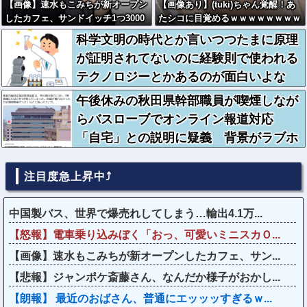
【画像】速水もこみちが新オープン
【画像あり】(tuki)ちゃん覚醒！あ
したカフェ、サンドイッチ1つ3000
たシコに目覚めるｗｗｗｗｗｗｗｗ
円←コレは妥当だと思
科学文明の時代とか言いつつたまに原理
う？？？？？？
が証明されてないのに経験則で使われる
テクノロジーとかあるのが面白いよな
午後休みの秋田県幹部職員が喫煙しなが
らバスローブでオンライン報道対応
「自宅」との説明に疑義 背景がラブホ
テルの客室ような壁紙
注目度急上昇中⤴
中国製バス、世界で爆売れしてしまう…輸出4.1万...
【怒報】電車乗り込みぼく「おっ、可愛いミニスカＯ...
【画像】速水もこみちが新オープンしたカフェ、サン...
【悲報】ジャンポケ斎藤さん、なんだか様子がおかし...
【朗報】 最近のおばさん、普通にエッッッすぎるｗ...