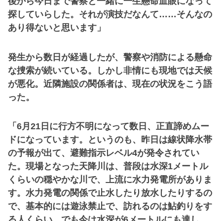
後から今日まで警察と一緒に一生懸命血眼になって
探していらした。それが演技だなんて……そんなの
あり得ないと思います」
発生から数日が経過したが、警察や消防による懸命
な捜索が続いている。しかし非情にも現地では天候
が悪化。近隣施設の関係者は、現在の状況をこう語
った。
「6月21日に行方不明になって数日、正直諦めムー
ドになっています。というのも、昨日は線状降水帯
の予報が出て、避難指示レベル4が発令されてい
た。現場となった天降川は、普段は水深1メートル
くらいの穏やかな川で、上流に水力発電所がありま
す。水力発電の関係で止水したり放水したりするの
で、基本的には遊泳禁止で、訪れるのは鮎釣りをす
る人くらい。でも今は水深が6メートルにも達し、