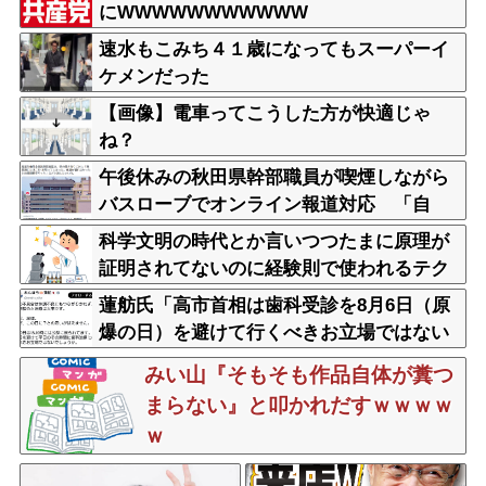
にWWWWWWWWWWW
速水もこみち４１歳になってもスーパーイ
ケメンだった
【画像】電車ってこうした方が快適じゃ
ね？
午後休みの秋田県幹部職員が喫煙しながら
バスローブでオンライン報道対応 「自
宅」との説明に疑義 背景がラブホテルの
科学文明の時代とか言いつつたまに原理が
客室ような壁紙
証明されてないのに経験則で使われるテク
ノロジーとかあるのが面白いよな
蓮舫氏「高市首相は歯科受診を8月6日（原
爆の日）を避けて行くべきお立場ではない
でしょうか」
みい山『そもそも作品自体が糞つ
まらない』と叩かれだすｗｗｗｗ
ｗ