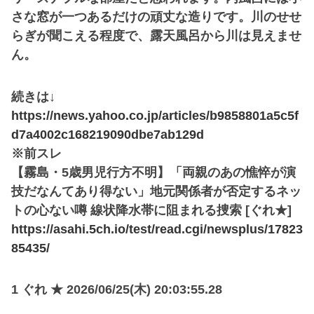
さな窓が一つあるだけの頑丈な造りです。川のせせ
らぎが聞こえる程度で、露天風呂から川は見えませ
ん。
続きは↓
https://news.yahoo.co.jp/articles/b9858801a5c5f
d7a4002c168219090dbe7ab129d
※前スレ
【霧島・5歳男児行方不明】「両親のあの憔悴が演
技だなんてあり得ない」地元関係者が否定するネッ
トの心ない噂 線状降水帯に阻まれる捜索 [ぐれ★]
https://asahi.5ch.io/test/read.cgi/newsplus/17823
85435/
1 ぐれ ★ 2026/06/25(木) 20:03:55.28