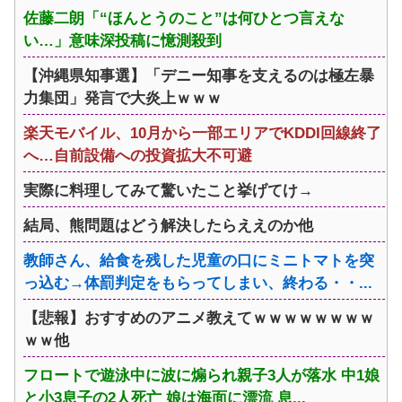
佐藤二朗「“ほんとうのこと”は何ひとつ言えな
い…」意味深投稿に憶測殺到
【沖縄県知事選】「デニー知事を支えるのは極左暴
力集団」発言で大炎上ｗｗｗ
楽天モバイル、10月から一部エリアでKDDI回線終了
へ…自前設備への投資拡大不可避
実際に料理してみて驚いたこと挙げてけ→
結局、熊問題はどう解決したらええのか他
教師さん、給食を残した児童の口にミニトマトを突
っ込む→体罰判定をもらってしまい、終わる・・...
【悲報】おすすめのアニメ教えてｗｗｗｗｗｗｗｗ
ｗｗ他
フロートで遊泳中に波に煽られ親子3人が落水 中1娘
と小3息子の2人死亡 娘は海面に漂流 息...