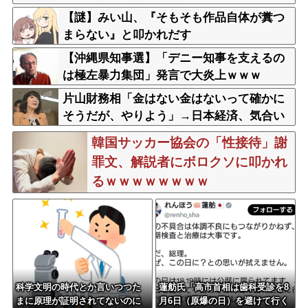
ゃぐ なお中革連は野党６番目
【謎】みい山、『そもそも作品自体が糞つ
まらない』と叩かれだす
【沖縄県知事選】「デニー知事を支えるの
は極左暴力集団」発言で大炎上ｗｗｗ
片山財務相「金はない金はないって確かに
そうだが、やりよう」→日本経済、気合い
で何とかする模様
韓国サッカー協会の「性接待」謝
罪文、解説者にボロクソに叩かれ
るｗｗｗｗｗｗｗｗ
科学文明の時代とか言いつつた
蓮舫氏「高市首相は歯科受診を8
まに原理が証明されてないのに
月6日（原爆の日）を避けて行く