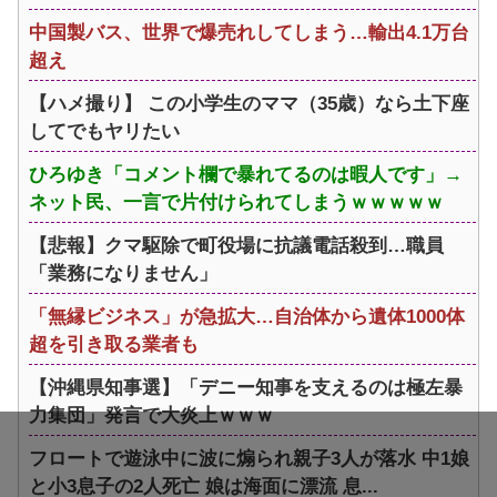
中国製バス、世界で爆売れしてしまう…輸出4.1万台
超え
【ハメ撮り】 この小学生のママ（35歳）なら土下座
してでもヤリたい
ひろゆき「コメント欄で暴れてるのは暇人です」→
ネット民、一言で片付けられてしまうｗｗｗｗｗ
【悲報】クマ駆除で町役場に抗議電話殺到…職員
「業務になりません」
「無縁ビジネス」が急拡大…自治体から遺体1000体
超を引き取る業者も
【沖縄県知事選】「デニー知事を支えるのは極左暴
力集団」発言で大炎上ｗｗｗ
フロートで遊泳中に波に煽られ親子3人が落水 中1娘
と小3息子の2人死亡 娘は海面に漂流 息...