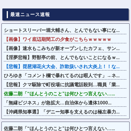
最速ニュース速報
ショートスリーバー堀大輔さん、とんでもない事にな...
【画像】ワイ底辺期間工の夕食がこちらｗｗｗｗｗ
【画像】速水もこみちが新オープンしたカフェ、サン...
【淫夢悲報】野獣亭の前、とんでもないことになるｗ...
【悲報】琵琶湖花火大会、詐欺扱いされ大炎上！！な...
ひろゆき「コメント欄で暴れてるのは暇人です」→ネ...
【悲報】クマ駆除で町役場に抗議電話殺到…職員「業...
佐藤二朗「“ほんとうのこと”は何ひとつ言えない…...
「無縁ビジネス」が急拡大…自治体から遺体1000...
【沖縄県知事選】「デニー知事を支えるのは極左暴力...
佐藤二朗「“ほんとうのこと”は何ひとつ言えない…...