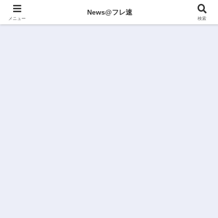
News@フレ速
メニュー
検索