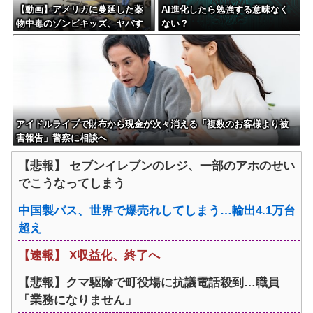
【動画】アメリカに蔓延した薬
AI進化したら勉強する意味なく
物中毒のゾンビキッズ、ヤバす
ない？
ぎる…
アイドルライブで財布から現金が次々消える「複数のお客様より被
害報告」警察に相談へ
【悲報】 セブンイレブンのレジ、一部のアホのせい
でこうなってしまう
中国製バス、世界で爆売れしてしまう…輸出4.1万台
超え
【速報】 X収益化、終了へ
【悲報】クマ駆除で町役場に抗議電話殺到…職員
「業務になりません」