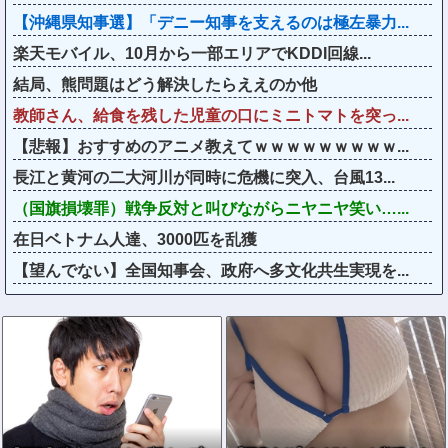
【沖縄県知事選】「デニー知事を支えるのは極左暴力...
楽天モバイル、10月から一部エリアでKDDI回線...
結局、熊問題はどう解決したらええのか他
教師さん、給食を残した児童の口にミニトマトを突っ...
【悲報】おすすめのアニメ教えてｗｗｗｗｗｗｗｗｗ...
長江と黄河の二大河川が同時に危機に突入、台風13...
（国旗損壊罪）戦争反対と叫びながらニヤニヤ笑い…...
在日ベトナム人達、3000匹を乱獲
【望んでない】全国知事会、政府へ多文化共生実現を...