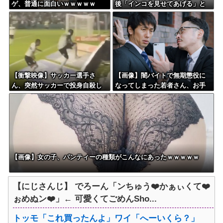
ゲ、普通に面白いｗｗｗｗｗ
後「インコを見せてあげる」と
いいインコを見せたジジイ、逮
捕
【衝撃映像】サッカー選手さ
【画像】闇バイトで無期懲役に
ん、突然サッカーで投身自殺し
なってしまった若者さん、お手
てしまう
紙でお気持ち表明した結果本当
に自分で書いたの？と疑惑が集
中してしまう…
【画像】女の子、パンティーの種類がこんなにあったｗｗｗｗｗ
【にじさんじ】 でろーん「ンちゅう❤️かぁぃくて❤️
ぉめぬン❤️」← 可愛くてごめんSho...
トッモ「これ買ったんよ」ワイ「へーいくら？」