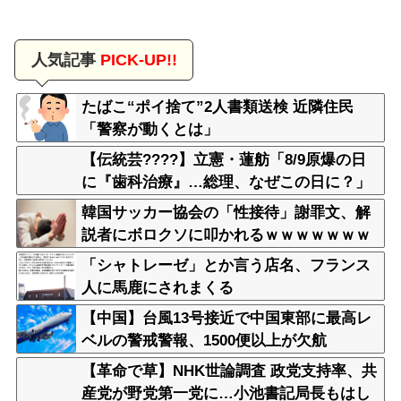
人気記事
PICK-UP!!
たばこ“ポイ捨て”2人書類送検 近隣住民
「警察が動くとは」
【伝統芸????】立憲・蓮舫「8/9原爆の日
に『歯科治療』…総理、なぜこの日に？」
→それでは同日の蓮舫さんのインスタ投稿
韓国サッカー協会の「性接待」謝罪文、解
をご覧くださいｗ（スクショ）
説者にボロクソに叩かれるｗｗｗｗｗｗｗ
ｗ
「シャトレーゼ」とか言う店名、フランス
人に馬鹿にされまくる
【中国】台風13号接近で中国東部に最高レ
ベルの警戒警報、1500便以上が欠航
【革命で草】NHK世論調査 政党支持率、共
産党が野党第一党に…小池書記局長もはし