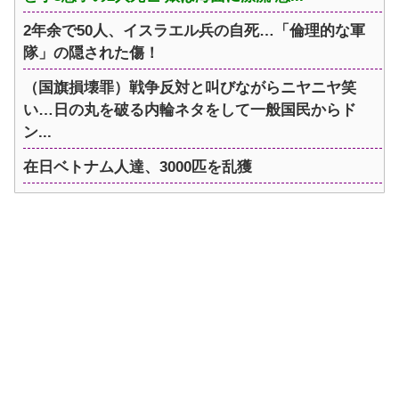
2年余で50人、イスラエル兵の自死…「倫理的な軍
隊」の隠された傷！
（国旗損壊罪）戦争反対と叫びながらニヤニヤ笑
い…日の丸を破る内輪ネタをして一般国民からド
ン...
在日ベトナム人達、3000匹を乱獲