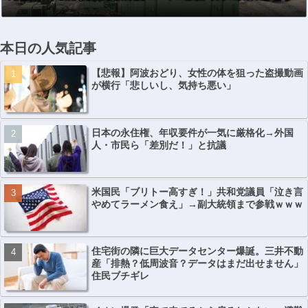
本日の人気記事
【悲報】阿波おどり、女性の体を狙った盗撮動画
が横行「悲しいし、気持ち悪い」
日本の永住権、年収要件が一気に厳格化→外国
人・市民ら「差別だ！」と抗議
米国民「ブリトー高すぎ！」共和党議員「泣き言
やめてラーメン食え」→副大統領まで参戦ｗｗｗ
住宅街の隣に巨大データセンター爆誕。三井不動
産「排熱？低周波音？データはまだ出せません」
住民ブチギレ