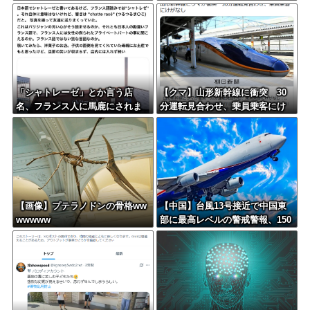
経験則で使われるテクノロジー
べきお立場ではないでしょう
とかあるのが面白いよな
か」
「シャトレーゼ」とか言う店
【クマ】山形新幹線に衝突 30
名、フランス人に馬鹿にされま
分運転見合わせ、乗員乗客にけ
くる
がなし
【画像】プテラノドンの骨格ww
【中国】台風13号接近で中国東
wwwww
部に最高レベルの警戒警報、150
0便以上が欠航