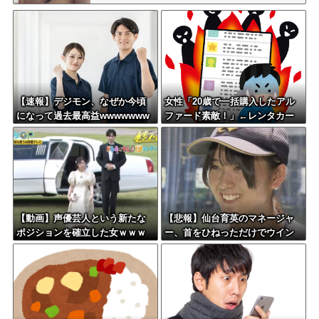
【速報】デジモン、なぜか今頃
女性「20歳で一括購入したアル
になって過去最高益wwwwwww
ファード素敵！」←レンタカー
www
だろと批判殺到
【動画】声優芸人という新たな
【悲報】仙台育英のマネージャ
ポジションを確立した女ｗｗｗ
ー、首をひねっただけでウイン
ｗｗｗｗｗｗｗｗｗｗｗｗｗｗ
クしたことにされてしまうｗｗ
ｗ
ｗ