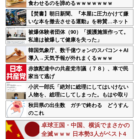
食わせるのを諦めるｗｗｗｗｗｗｗ
【焚書】朝日新聞、『本屋に圧力かけて嫌
いな本を撤去させる運動』を称賛…ネット
「これを肯定的に書くとか頭おかしいの
被爆体験者団体（90）「援護施策作って。
か」
私達は被爆して健康を失った」
韓国気象庁、数千億ウォンのスパコン＋AI
導入→天気予報が外れまくるｗｗｗ
赤旗配達中の共産党市議（７８）、車で民
家当て逃げ
小沢一郎氏「絶対に総理にしてはいけない
人物を、総理にしてしまった。もはや取り
返しがつかない」
秋田県の出生数 ガチで終わる どうすん
のこれ
卓球王国・中国、横浜でまさかの
全滅ｗｗｗ 日本勢3人がベスト4