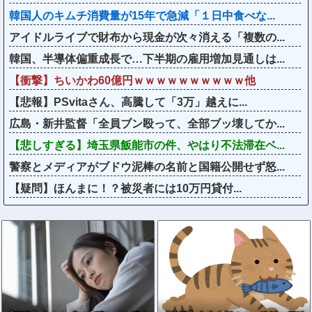
韓国人のキムチ消費量が15年で急減「１日中食べな...
アイドルライブで財布から現金が次々消える「複数の...
韓国、半導体偏重成長で…下半期の雇用増加見通しは...
【衝撃】ちいかわ60億円ｗｗｗｗｗｗｗｗｗｗ他
【悲報】PSvitaさん、高騰して「3万」越えに...
広島・新井監督「全員ブン殴って、全部ブッ壊してか...
【悲しすぎる】埼玉県飯能市の件、やはり不法滞在ベ...
警察とメディアがブドウ泥棒の名前と国籍公開せず怒...
【疑問】ほんまに！？被災者には10万円貸付...