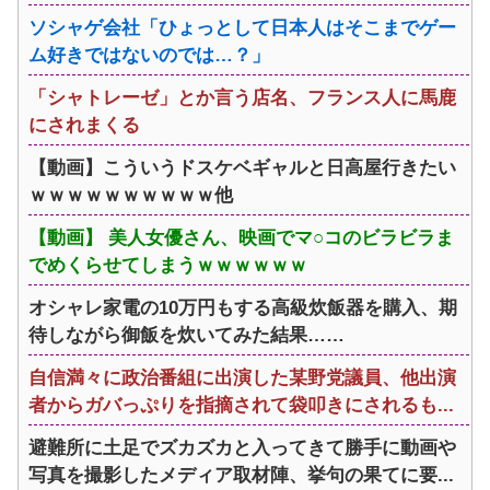
ソシャゲ会社「ひょっとして日本人はそこまでゲー
ム好きではないのでは…？」
「シャトレーゼ」とか言う店名、フランス人に馬鹿
にされまくる
【動画】こういうドスケベギャルと日高屋行きたい
ｗｗｗｗｗｗｗｗｗｗ他
【動画】 美人女優さん、映画でマ○コのビラビラま
でめくらせてしまうｗｗｗｗｗｗ
オシャレ家電の10万円もする高級炊飯器を購入、期
待しながら御飯を炊いてみた結果……
自信満々に政治番組に出演した某野党議員、他出演
者からガバっぷりを指摘されて袋叩きにされるも...
避難所に土足でズカズカと入ってきて勝手に動画や
写真を撮影したメディア取材陣、挙句の果てに要...