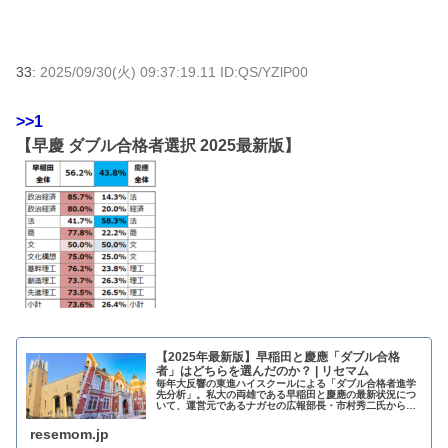
33:
2025/09/30(火) 09:37:19.11 ID:QS/YZlP00
>>1
【早慶 ダブル合格者選択 2025最新版】
【2025年最新版】早稲田と慶應「ダブル合格
者」はどちらを選んだのか？ | リセマム
毎年大反響の東進ハイスクールによる「ダブル合格者進学
先分析」。私大の両雄である早稲田と慶應の最新状況につ
いて、運営元であるナガセの広報部長・市村秀二氏から最
新のデータを解説していただく。
resemom.jp