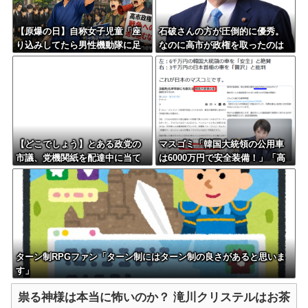
【原爆の日】自称女子児童「座
石破さんの方が圧倒的に優秀。
り込みしてたら男性機動隊に足
なのに高市が政権を取ったのは
を掴まれて強制排除された！」
おかしい
ネット「亡くなった方を追悼す
る場で騒ぐのは言語道断。原爆
を落としたのは日本ではない」
【どこでしょう】とある政党の
マスゴミ「韓国大統領の公用車
市議、党機関紙を配達中に当て
は6000万円で安全装備！」「高
逃げ 乗用車で民家のフェンス
市の公用車は3000万円で贅
に接触するも、手で押し戻し通
沢！」
報せず次の配達先へ その後議
会出席
ターン制RPGファン「ターン制にはターン制の良さがあると思いま
す」
祟る神様は本当に怖いのか？ 滝川クリステルはお茶