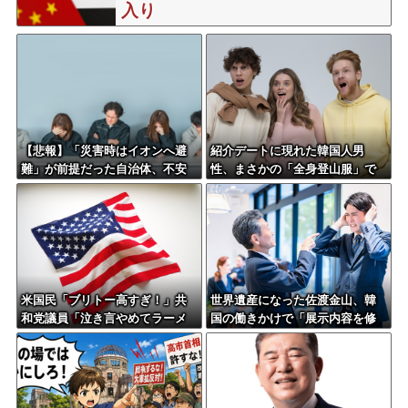
入り
【悲報】「災害時はイオンへ避
紹介デートに現れた韓国人男
難」が前提だった自治体、不安
性、まさかの「全身登山服」で
の声が相次ぐ
女性困惑ｗｗｗｗｗ
米国民「ブリトー高すぎ！」共
世界遺産になった佐渡金山、韓
和党議員「泣き言やめてラーメ
国の働きかけで「展示内容を修
ン食え」→副大統領まで参戦ｗ
正しろ」と要求される
ｗｗ