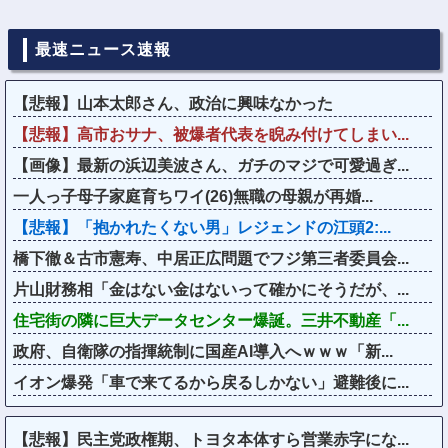
最速ニュース速報
【悲報】山本太郎さん、政治に興味なかった
【悲報】高市おサナ、被爆者代表を睨み付けてしまい...
【画像】最新の浜辺美波さん、ガチのマジで可愛過ぎ...
一人っ子母子家庭育ちワイ(26)無職の母親が再婚...
【悲報】「抱かれたくない男」レジェンドの江頭2:...
橋下徹＆古市憲寿、中居正広問題でフジ第三者委員会...
片山財務相「金はない金はないって確かにそうだが、...
住宅街の隣に巨大データセンター爆誕。三井不動産「...
政府、自衛隊の指揮統制に国産AI導入へｗｗｗ「新...
イオン爆発「車で来てるから戻るしかない」避難後に...
【悲報】民主党政権期、トヨタ本体すら営業赤字にな...