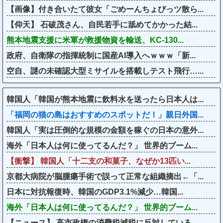
【画像】付き合いたて彼女「ごめーんちょびっツ散ら...
【仰天】 石破茂さん、自民若手に舐めてかかった結...
熊本地震支援に米軍が救援物資を輸送、KC-130...
政府、自衛隊の指揮統制に国産AI導入へｗｗｗ「新...
空自、謎の未確認大型ミサイルを搭載しテスト飛行…...
韓国人「韓国が熊本地震に飲料水を送ったら日本人は...
「福岡の猫の島はおすすめのスポットだ！」親日外国...
韓国人「実は圧倒的な規模の金額を稼ぐの日本の意外...
海外「日本人は何に使ってるんだ？」 世界的ブーム...
【衝撃】 韓国人「十二支の和菓子、なぜか13匹い...
京都大病院が脳腫瘍手術で誤って正常な組織摘出←「...
日本に対抗報復時、韓国のGDP3.1%減少…韓国...
海外「日本人は何に使ってるんだ？」 世界的ブーム...
【ニュース】 高市政権の消費税減税に反対している...