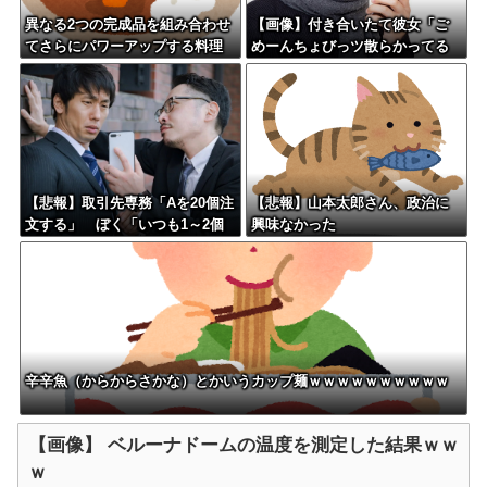
異なる2つの完成品を組み合わせ
【画像】付き合いたて彼女「ご
てさらにパワーアップする料理
めーんちょびっツ散らかってる
「カツカレー」以外にない
けど上がって～！」←お前らだ
ったらコレ別れるか？？？？？
【悲報】取引先専務「Aを20個注
【悲報】山本太郎さん、政治に
文する」 ぼく「いつも1～2個
興味なかった
しか使わないけど本当に20であ
ってる？」 取専「あってる」
→結果『こう』なったんだがコ
レワイが悪いん
か？？？？？？？？
辛辛魚（からからさかな）とかいうカップ麺ｗｗｗｗｗｗｗｗｗｗ
【画像】 ベルーナドームの温度を測定した結果ｗｗ
ｗ