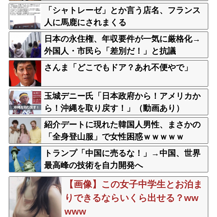
で何とかする模様
「シャトレーゼ」とか言う店名、フランス
人に馬鹿にされまくる
日本の永住権、年収要件が一気に厳格化→
外国人・市民ら「差別だ！」と抗議
さんま「どこでもドア？あれ不便やで」
玉城デニー氏「日本政府から！アメリカか
ら！沖縄を取り戻す！」（動画あり）
紹介デートに現れた韓国人男性、まさかの
「全身登山服」で女性困惑ｗｗｗｗｗ
トランプ「中国に売るな！」→中国、世界
最高峰の技術を自力開発へ
【画像】この女子中学生とお泊ま
りできるならいくら出せる？ww
www