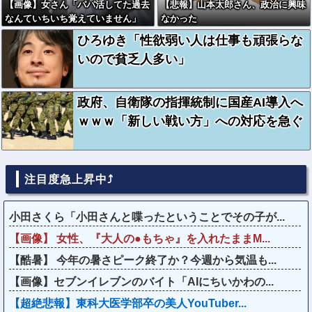
【画像】女さん「パパ活してた過去
【悲報】山本太郎さん、政治に興味
なんていちいち覚えていません」
なかった
ひろゆき「性欲弱い人は仕事も頑張らな
いので貧乏人多い」
政府、自衛隊の指揮統制に国産AI導入へ
ｗｗｗ「新しい戦い方」への対応を急ぐ
注目度急上昇中⤴
小田さくら「小田さんと喋ったということでその子が...
【画像】 女性、『大人の●もちゃ』を入れたままM...
【酷暑】 今年の暑さピーク終了か？今週から気温も...
【画像】セブンイレブンのバイト「AIにちいかわの...
【超絶悲報】東科大医学部卒の美人YouTuber...