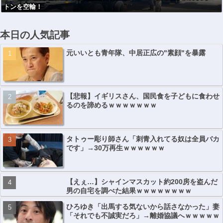
トンを空輸！
本日の人気記事
元いいとも青年隊、中居正広の"素顔"を暴露
【悲報】イギリスさん、国民食を子どもに食わせ
るのを諦めるｗｗｗｗｗｗｗ
タトゥー彫り師さん「刺青入れてる奴は全員バカ
です」→30万再生ｗｗｗｗｗｗ
【えぇ…】シャインマスカット約200房を盗んだ
男の自宅を調べた結果ｗｗｗｗｗｗｗｗ
ひろゆき「出馬する気ないから話さなかった」妻
「それでも不誠実だろ」→離婚協議へｗｗｗｗｗ