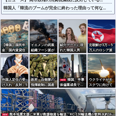
韓国人「韓流のブームが完全に終わった理由って何な...
【韓国】国民年
イエメンの武装
紹介デートに現
北朝鮮が3万～5
金、国内賃貸住
組織フーシ派が
れた韓国人男
万人のロシア派
宅に本格投資
紅海の港を攻
性、まさかの
兵決定 →ゼレン
へ…家賃上昇を
撃、7人死亡…サ
「全身登山服」
スキー大統領
見込む
ウジの石油施設
で女性困惑ｗｗ
「韓国が我々に
にも攻撃！
ｗｗｗ
協力すべき」
外国人定住の受
政府、自衛隊の
韓国、半導
ウクライナがモ
NEW
け入れ「反対」5
指揮統制に国産
体偏重成長で…
スクワに向けて
6％に急増…1年
AI導入へｗｗｗ
下半期の雇用増
初の弾道ミサイ
で20ポイント超
「新しい戦い
加見通しは20万
ルを発射か？！
上昇
方」への対応を
人→10万人に半
急ぐ
減
熊本地震支援に米軍が救援物資を輸送、KC-130輸送機が飲料水約16
NEW