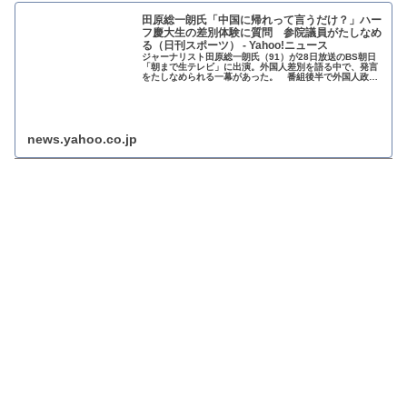
田原総一朗氏「中国に帰れって言うだけ？」ハー
フ慶大生の差別体験に質問 参院議員がたしなめ
る（日刊スポーツ） - Yahoo!ニュース
ジャーナリスト田原総一朗氏（91）が28日放送のBS朝日
「朝まで生テレビ」に出演。外国人差別を語る中で、発言
をたしなめられる一幕があった。 番組後半で外国人政策
について各党代表者が議論。参政党
news.yahoo.co.jp