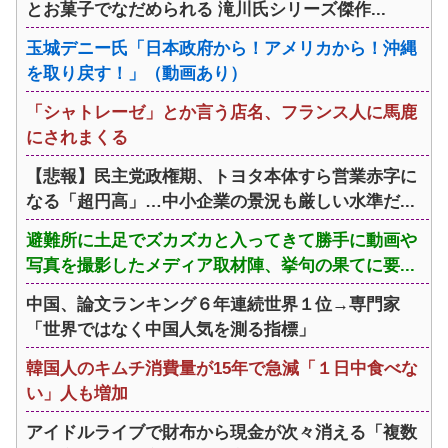
とお菓子でなだめられる 滝川氏シリーズ傑作...
玉城デニー氏「日本政府から！アメリカから！沖縄
を取り戻す！」（動画あり）
「シャトレーゼ」とか言う店名、フランス人に馬鹿
にされまくる
【悲報】民主党政権期、トヨタ本体すら営業赤字に
なる「超円高」…中小企業の景況も厳しい水準だ...
避難所に土足でズカズカと入ってきて勝手に動画や
写真を撮影したメディア取材陣、挙句の果てに要...
中国、論文ランキング６年連続世界１位→専門家
「世界ではなく中国人気を測る指標」
韓国人のキムチ消費量が15年で急減「１日中食べな
い」人も増加
アイドルライブで財布から現金が次々消える「複数