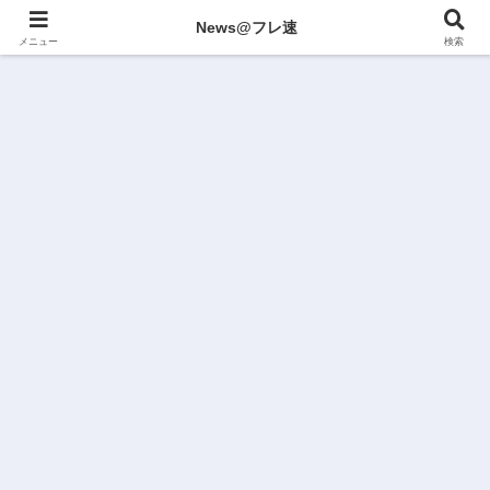
News@フレ速
メニュー
検索