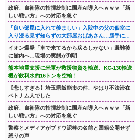
政府、自衛隊の指揮統制に国産AI導入へｗｗｗ「新
しい戦い方」への対応を急ぐ
「良い部屋に入れて羨ましい」入院中の父の個室に
入り浸る見ず知らずの大部屋おばあさん…勝手に...
イオン爆発「車で来てるから戻るしかない」避難後
に館内へ…現場の実態が判明
熊本地震支援に米軍が救援物資を輸送、KC-130輸送
機が飲料水約16トンを空輸！
【悲しすぎる】埼玉県飯能市の件、やはり不法滞在
ベトナム人でした
政府、自衛隊の指揮統制に国産AI導入へｗｗｗ「新
しい戦い方」への対応を急ぐ
警察とメディアがブドウ泥棒の名前と国籍公開せず
怒りの声