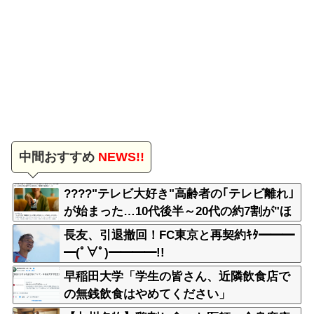
中間おすすめ
NEWS!!
????"テレビ大好き"高齢者の｢テレビ離れ｣
が始まった…10代後半～20代の約7割が"ほ
ぼ見ない"
長友、引退撤回！FC東京と再契約ｷﾀ━━━
━(ﾟ∀ﾟ)━━━━!!
早稲田大学「学生の皆さん、近隣飲食店で
の無銭飲食はやめてください」