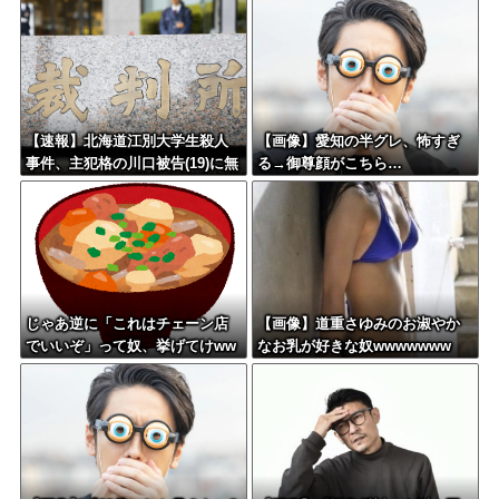
【速報】北海道江別大学生殺人
【画像】愛知の半グレ、怖すぎ
事件、主犯格の川口被告(19)に無
る→御尊顔がこちら…
期懲役の判決←これ、妥当だと
思う？？？？？？
じゃあ逆に「これはチェーン店
【画像】道重さゆみのお淑やか
でいいぞ」って奴、挙げてけww
なお乳が好きな奴wwwwwww
wwwwwww