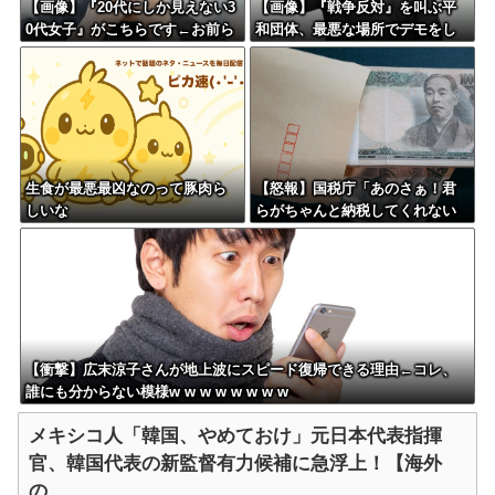
【画像】『20代にしか見えない3
【画像】『戦争反対』を叫ぶ平
0代女子』がこちらです←お前ら
和団体、最悪な場所でデモをし
から見てどう？？？？？？？
てしまう
生食が最悪最凶なのって豚肉ら
【怒報】国税庁「あのさぁ！君
しいな
らがちゃんと納税してくれない
とこうなっちゃうけどどうす
る？！」←これw w w w w w w
w
【衝撃】広末涼子さんが地上波にスピード復帰できる理由←コレ、
誰にも分からない模様w w w w w w w w
メキシコ人「韓国、やめておけ」元日本代表指揮
官、韓国代表の新監督有力候補に急浮上！【海外
の...