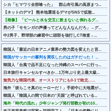
シカ「ヒマワリ全部喰った」 郡山布引風の高原まつ...
【ネットのデマ】 熊本地震巡るデマがSNSで拡散...
【画像】 「ビールと水を交互に飲まないと倒れるグ...
男の子「モモンガの声優ってどんな人なんだろ」→グ...
中2男子、野球部の練習中に頭部を強打しCT検査→...
韓国人「最近の日本アニメ業界の勢力図を変えたと言...
韓国がサッカーの審判を買収したのはガチだった！ ...
韓国人「台風で品不足になった沖縄のスーパーに行っ...
日本旅行キャンセルすべきか…1万年ぶり史上最大級...
無気力な韓国代表、オーストリアにも0-1で敗北…...
海外「彼らこそ真のヒーローだ！」手術中に大地震が...
韓国人「韓国人の間で日本の”天国”と呼ばれている...
海外「時代の流れ」少年ジャンプ発行部数が初の10...
改正皇室典範で宮家へ説明完了！←「日本の姿勢にリ...