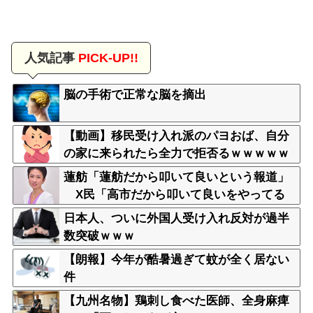
人気記事
PICK-UP!!
脳の手術で正常な脳を摘出
【動画】移民受け入れ派のパヨおば、自分
の家に来られたら全力で拒否るｗｗｗｗｗ
ｗｗｗｗｗｗｗ
蓮舫「蓮舫だから叩いて良いという報道」
X民「高市だから叩いて良いをやってる
のがお前だろ」
日本人、ついに外国人受け入れ反対が過半
数突破ｗｗｗ
【朗報】今年が酷暑過ぎて蚊が全く居ない
件
【九州名物】鶏刺し食べた医師、全身麻痺