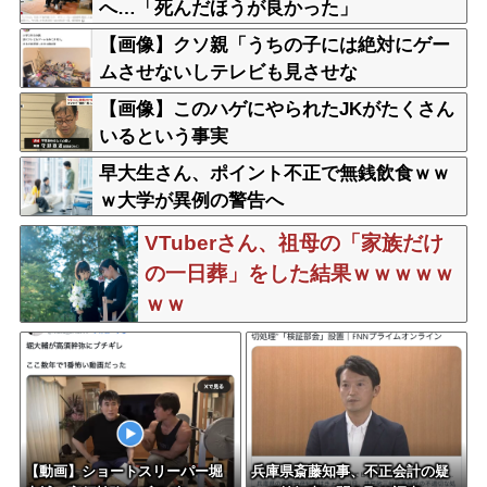
へ…「死んだほうが良かった」
【画像】クソ親「うちの子には絶対にゲー
ムさせないしテレビも見させな
い！！！！！」
【画像】このハゲにやられたJKがたくさん
いるという事実
早大生さん、ポイント不正で無銭飲食ｗｗ
ｗ大学が異例の警告へ
VTuberさん、祖母の「家族だけ
の一日葬」をした結果ｗｗｗｗｗ
ｗｗ
【動画】ショートスリーパー堀
兵庫県斎藤知事、不正会計の疑