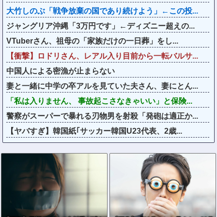
大竹しのぶ「戦争放棄の国であり続けよう」←この投...
ジャングリア沖縄「3万円です」←ディズニー超えの...
VTuberさん、祖母の「家族だけの一日葬」をし...
【衝撃】ロドリさん、レアル入り目前から一転バルサ...
中国人による密漁が止まらない
妻と一緒に中学の卒アルを見ていた夫さん、妻にとん...
「私は入りません、 事故起こさなきゃいい」と保険...
警察がスーパーで暴れる刃物男を射殺「発砲は適正か...
【ヤバすぎ】韓国紙｢サッカー韓国U23代表、2歳...