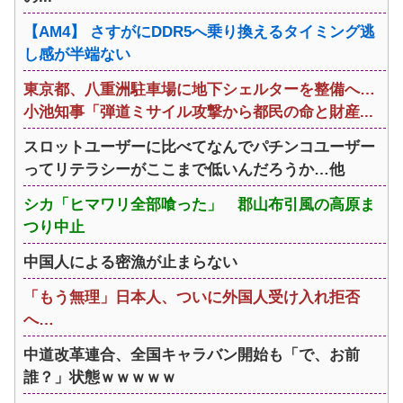
【AM4】 さすがにDDR5へ乗り換えるタイミング逃
し感が半端ない
東京都、八重洲駐車場に地下シェルターを整備へ…
小池知事「弾道ミサイル攻撃から都民の命と財産...
スロットユーザーに比べてなんでパチンコユーザー
ってリテラシーがここまで低いんだろうか…他
シカ「ヒマワリ全部喰った」 郡山布引風の高原ま
つり中止
中国人による密漁が止まらない
「もう無理」日本人、ついに外国人受け入れ拒否
へ…
中道改革連合、全国キャラバン開始も「で、お前
誰？」状態ｗｗｗｗｗ