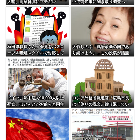
大輔、高須幹弥にブチギレ
いで前知事に聞き取り調査へ
秋田県職員さん、会見をバスロ
大竹しのぶ「戦争放棄の国であ
ーブ＆喫煙スタイルで対応して
り続けよう」←この投稿が話題
しまい大炎上ｗ
に
ドイツ、熱中症で10,000人以上
ロシア外務省報道官「広島市長
死亡、ほとんどがお前らと同年
は『偽りの呪文』繰り返してい
代で若者は元気????
る」 平和宣言を非難