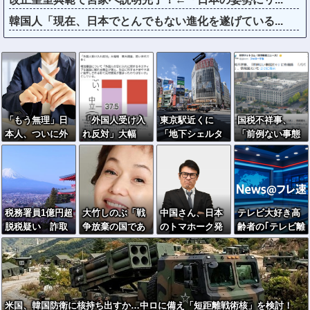
韓国人「現在、日本でとんでもない進化を遂げている...
「もう無理」日
「外国人受け入
東京駅近くに
国税不祥事、
本人、ついに外
れ反対」大幅
「地下シェルタ
「前例ない事態
国人受け入れ拒
増 若い世代で
ー」整備を正式
次々」に危機
否へ…
多く
表明…小池百合
感 「パパ
子知事「多くの
活」、情報漏え
方が滞在、施設
いも
整備の効果高
税務署員1億円超
大竹しのぶ「戦
中国さん、日本
テレビ大好き高
い」
脱税疑い 詐取
争放棄の国であ
のトマホーク発
齢者の｢テレビ離
金で競艇か、国
り続けよう」←
射実験に効きま
れ｣が始まった…
税当局
この投稿が話題
くってしまうｗ
に
ｗｗｗｗ
米国、韓国防衛に核持ち出すか…中ロに備え「短距離戦術核」を検討！