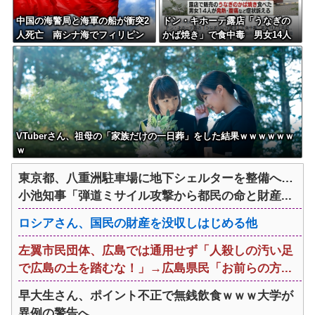
中国の海警局と海軍の船が衝突2
ドン・キホーテ露店「うなぎの
人死亡 南シナ海でフィリピン
かば焼き」で食中毒 男女14人
船を追跡中、公表までに1年
が発熱や腹痛など訴え…サルモ
ネラ属の菌検出
VTuberさん、祖母の「家族だけの一日葬」をした結果ｗｗｗｗｗｗ
ｗ
東京都、八重洲駐車場に地下シェルターを整備へ…
小池知事「弾道ミサイル攻撃から都民の命と財産...
ロシアさん、国民の財産を没収しはじめる他
左翼市民団体、広島では通用せず「人殺しの汚い足
で広島の土を踏むな！」→広島県民「お前らの方...
早大生さん、ポイント不正で無銭飲食ｗｗｗ大学が
異例の警告へ