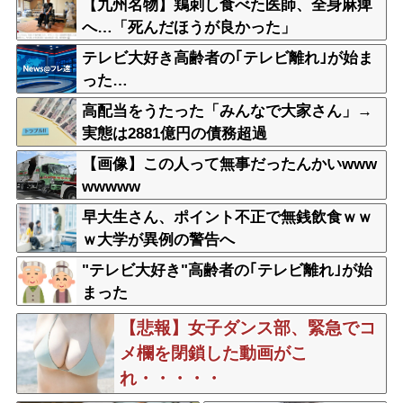
【九州名物】鶏刺し食べた医師、全身麻痺
へ…「死んだほうが良かった」
テレビ大好き高齢者の｢テレビ離れ｣が始ま
った…
高配当をうたった「みんなで大家さん」→
実態は2881億円の債務超過
【画像】この人って無事だったんかいwww
wwwww
早大生さん、ポイント不正で無銭飲食ｗｗ
ｗ大学が異例の警告へ
"テレビ大好き"高齢者の｢テレビ離れ｣が始
まった
【悲報】女子ダンス部、緊急でコ
メ欄を閉鎖した動画がこ
れ・・・・・