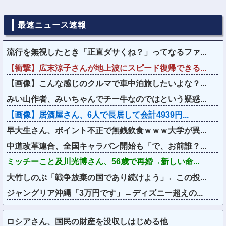
最速ニュース速報
流行を無視したとき「正直ダサくね？」ってなるファ...
【衝撃】広末涼子さんが地上波にスピード復帰できる...
【画像】こんな感じのクルマで車中泊旅したいよな？...
みい山作者、みいちゃんでチー牛なのではという疑惑...
【画像】居酒屋さん、6人で長居して会計4939円...
早大生さん、ポイント不正で無銭飲食ｗｗｗ大学が異...
中道改革連合、全国キャラバン開始も「で、お前誰？...
ミッチーこと及川光博さん、56歳で再婚→新しい命...
大竹しのぶ「戦争放棄の国であり続けよう」←この投...
ジャングリア沖縄「3万円です」←ディズニー超えの...
ロシアさん、国民の財産を没収しはじめる他