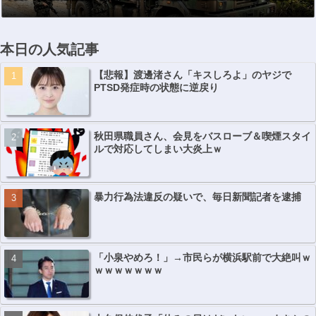
本日の人気記事
【悲報】渡邊渚さん「キスしろよ」のヤジで
PTSD発症時の状態に逆戻り
秋田県職員さん、会見をバスローブ＆喫煙スタイ
ルで対応してしまい大炎上ｗ
暴力行為法違反の疑いで、毎日新聞記者を逮捕
「小泉やめろ！」→市民らが横浜駅前で大絶叫ｗ
ｗｗｗｗｗｗｗ