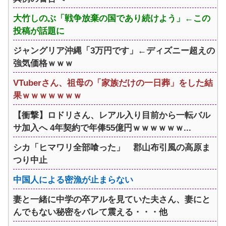
大竹しのぶ「戦争放棄の国であり続けよう」←この
投稿が話題に
ジャングリア沖縄「3万円です」←ディズニー超えの
強気価格ｗｗｗ
VTuberさん、祖母の「家族だけの一日葬」をした結
果ｗｗｗｗｗｗｗ
【衝撃】ロドリさん、レアル入り目前から一転バル
サ加入へ 4年契約で年俸55億円ｗｗｗｗｗｗ...
シカ「ヒマワリ全部喰った」 郡山布引風の高原ま
つり中止
中国人による密漁が止まらない
妻と一緒に中学の卒アルを見ていた夫さん、妻にと
んでもない秘密をバレて震える・・・他