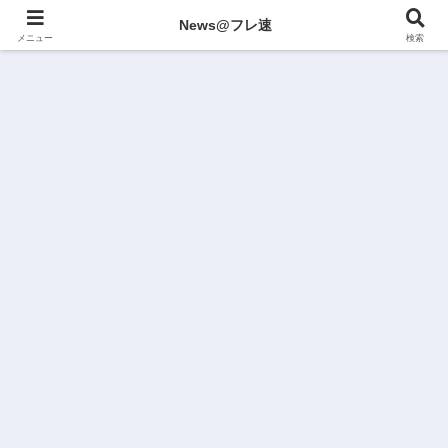
News@フレ速
メニュー
検索