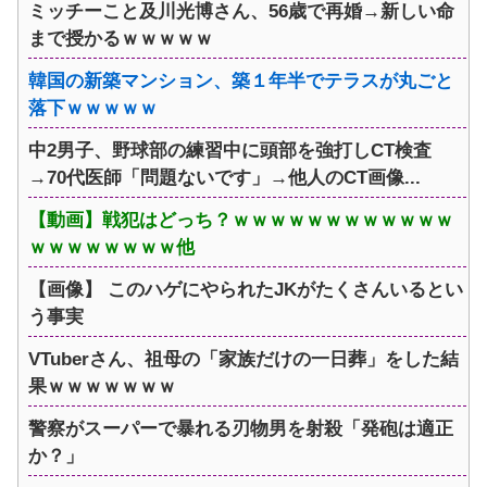
ミッチーこと及川光博さん、56歳で再婚→新しい命
まで授かるｗｗｗｗｗ
韓国の新築マンション、築１年半でテラスが丸ごと
落下ｗｗｗｗｗ
中2男子、野球部の練習中に頭部を強打しCT検査
→70代医師「問題ないです」→他人のCT画像...
【動画】戦犯はどっち？ｗｗｗｗｗｗｗｗｗｗｗｗ
ｗｗｗｗｗｗｗｗ他
【画像】 このハゲにやられたJKがたくさんいるとい
う事実
VTuberさん、祖母の「家族だけの一日葬」をした結
果ｗｗｗｗｗｗｗ
警察がスーパーで暴れる刃物男を射殺「発砲は適正
か？」