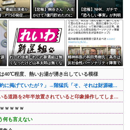
職員、番組出演者か
【悲報】桐谷さん「人生
【悲報】NHK、ガチで
→PTSD発症…
かけて7億円貯めたのに
『恐ろしい事実』が判明
も放置されていた
ガン発覚で死ぬかも。も
する・・・・・
っと素直に遊べばよかっ
た」後悔の涙
財源
れいわ信者「れいわ新選組は無
精神科医の和田秀樹氏「高市は
くなったけど山本太郎は無くな
反社会性パーソナリティ障害で
らないからね。山本太郎Foreve
ある」
は40℃程度、熱いお湯が湧き出している模様
r????」
約に掲げていたが？」→階猛氏「そ、それは財源確...
る道路を2年半放置されていると印象操作してしま...
ｗｗｗｗｗｗ
う何も言えない