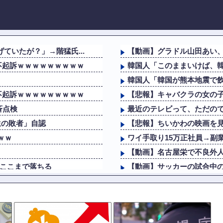
ていたが？」→階猛氏...
【動画】グラドル山田あい
不起訴ｗｗｗｗｗｗｗｗｗ
韓国人「このままいけば、韓
韓国人「韓国が熊本地震で飲
不起訴ｗｗｗｗｗｗｗｗｗ
【悲報】キャバクラの女の
斉点検
最近のテレビって、ただのでか
生の敗者」自認
【悲報】ちいかわの映画を見
ｗｗ
ワイ手取り15万正社員→副
【動画】名古屋栄で不良外
らここまで落ちる
【動画】サッカーの試合中の
斉点検
海外「これが文明か！」日
生の敗者」自認
【海外の反応】ジョン・オル
ならない犯罪を警察官...
ロッカーの現金が盗まれるも