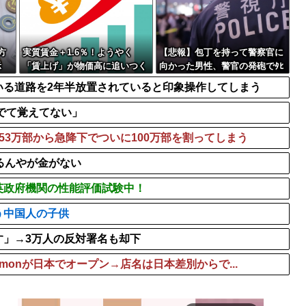
る動画、目撃者から総...
【悲報】高市早苗、突如爆乳
個人情報を執拗に聞き...
【画像】杉本彩、マン毛隠
【画像】田中みな実(39)
方
実質賃金＋1.6％！ようやく
【悲報】包丁を持って警察官に
示
「賃上げ」が物価高に追いつく
向かった男性、警官の発砲でﾀﾋ
ｗｗｗ
亡
いる道路を2年半放置されていると印象操作してしまう
でて覚えてない」
53万部から急降下でついに100万部を割ってしまう
るんやが金がない
英政府機関の性能評価試験中！
う中国人の子供
す」→3万人の反対署名も却下
emonが日本でオープン→店名は日本差別からで...