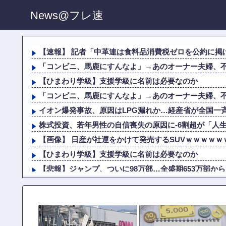
News@フレ速
【速報】 記者「中革連は食料品消費税ゼロを公約に掲げ
「コンビニ、馬鹿にすんなよ」→あのオーナー夫婦、
【ひまわり学級】支援学級に名前は必要なのか
「コンビニ、馬鹿にすんなよ」→あのオーナー夫婦、
イオン爆発事故、原因はLPG漏れか…経産省が全国一
株式投資、若年男性の自信喪失の原因に-6割超が「人
【画像】 日産が社運をかけて発売するSUVｗｗｗｗｗ
【ひまわり学級】支援学級に名前は必要なのか
【悲報】ジャンプ、ついに98万部…全盛期653万部か
イオン爆発事故、原因はLPG漏れか…経産省が全国一
株式投資、若年男性の自信喪失の原因に-6割超が「人
玉川徹氏、包丁男に発砲した警官の行動について「死刑に