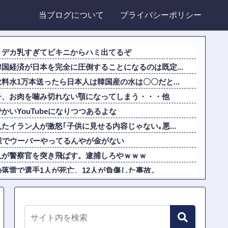
当ブログについて
プライバシーポリシー
、デカ乳すぎてビキニからハミ出てるぞ
国経済が日本を完全に圧倒することになるのは既定...
料水1万本送ったら日本人は韓国産の水は〇〇だと...
子、お肉を噛み切れない顎になってしまう・・・他
いYouTubeになりつつあるよな
たイラン人が激怒｢子供に見せる内容じゃない｡悪...
業でウーバーやってるんやが金がない
人が警察官を突き飛ばす。逮捕しろやｗｗｗ
落雷で選手1人が死亡、12人が負傷した事故。
本に比べて超石器時代だった英国に海外が大騒ぎ
ルードって「劣化版・元祖大谷翔平」になれるくら...
店長に疑われ激怒！10代キャバ嬢の私、自力でロ...