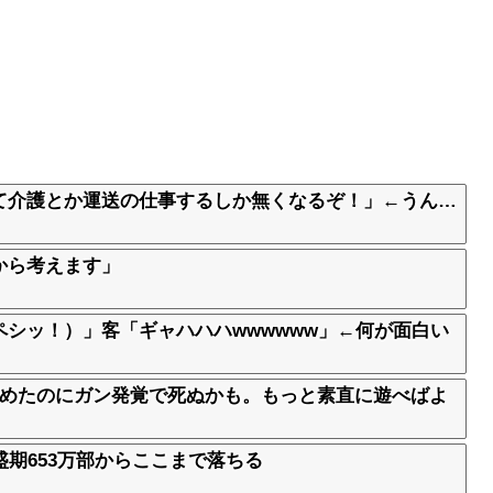
て介護とか運送の仕事するしか無くなるぞ！」←うん…
から考えます」
シッ！）」客「ギャハハハwwwwww」←何が面白い
貯めたのにガン発覚で死ぬかも。もっと素直に遊べばよ
盛期653万部からここまで落ちる