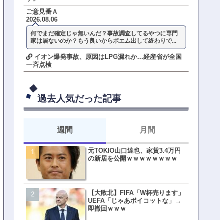
ご意見番Ａ
2026.08.06
何でまだ確定じゃ無いんだ？事故調査してるやつに専門
家は居ないのか？もう良いからポエム出して終わりで...
イオン爆発事故、原因はLPG漏れか…経産省が全国
一斉点検
過去人気だった記事
週間
月間
元TOKIO山口達也、家賃3.4万円
【悲報】東京着く前にHP尽
の新居を公開ｗｗｗｗｗｗｗｗ
方民ｗｗｗ移動だけで瀕死
【大敗北】FIFA「W杯売ります」
【ファーw】水着女子さん「
UEFA「じゃあボイコットな」→
オッサン盗撮してる…通報
即撤回ｗｗｗ
ゃ！」→結果まさかの事態
てしまうw w w w w w w w 