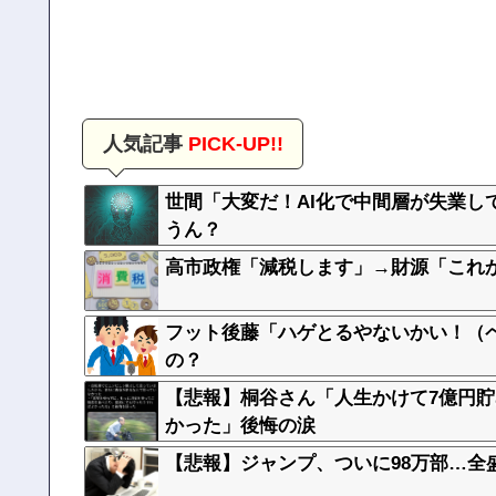
人気記事
PICK-UP!!
世間「大変だ！AI化で中間層が失業し
うん？
高市政権「減税します」→財源「これ
フット後藤「ハゲとるやないかい！（ペ
の？
【悲報】桐谷さん「人生かけて7億円
かった」後悔の涙
【悲報】ジャンプ、ついに98万部…全