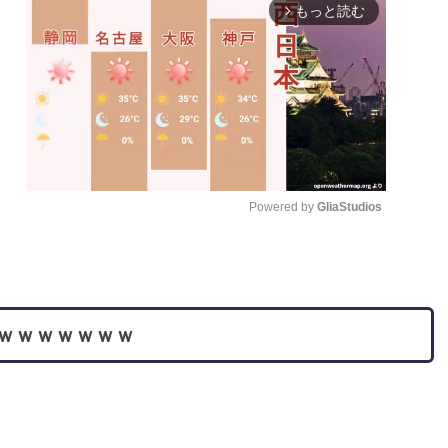
もっと読む
arrow_forward_ios
Powered by 
GliaStudios
M
u
t
ｗｗｗｗｗｗｗ
e