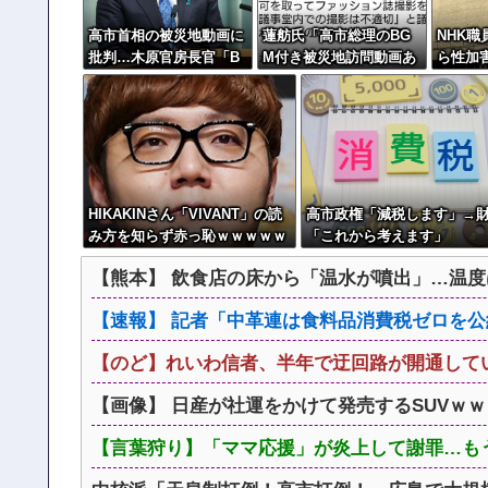
高市首相の被災地動画に
蓮舫氏「高市総理のBG
NHK
批判…木原官房長官「B
M付き被災地訪問動画あ
ら性加害
GMも情報発信の一つ」
りえません！」←蓮舫氏
訴えて
の国会議事堂内撮影が掘
模様
り返される
HIKAKINさん「VIVANT」の読
高市政権「減税します」→
み方を知らず赤っ恥ｗｗｗｗｗ
「これから考えます」
ｗｗ
【熊本】 飲食店の床から「温水が噴出」…温度
【速報】 記者「中革連は食料品消費税ゼロを公
【のど】れいわ信者、半年で迂回路が開通してい
【画像】 日産が社運をかけて発売するSUVｗ
【言葉狩り】「ママ応援」が炎上して謝罪…も