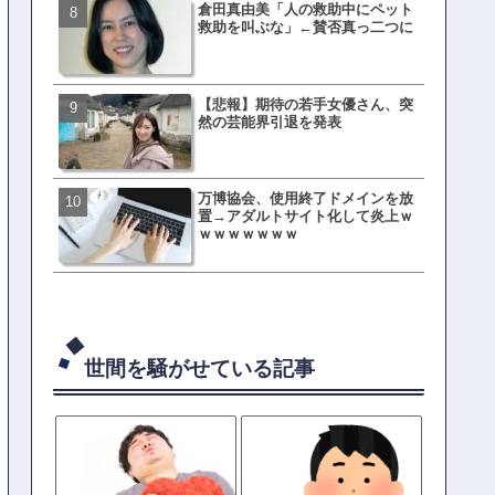
倉田真由美「人の救助中にペット
有吉「うまくても絶対に行
救助を叫ぶな」←賛否真っ二つに
ない店」がこちら…ネット
ｗｗｗｗｗｗｗｗ
【悲報】期待の若手女優さん、突
母親「息子の借りた本が心
然の芸能界引退を発表
真をSNS投稿→司書らから
の指摘殺到
万博協会、使用終了ドメインを放
元TOKIO山口達也、家賃3.4
置→アダルトサイト化して炎上ｗ
の新居を公開ｗｗｗｗｗｗ
ｗｗｗｗｗｗｗ
世間を騒がせている記事