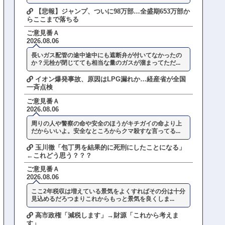
【悲報】ジャンプ、ついに98万部…全盛期653万部か
らここまで落ちる
ご意見番Ａ
2026.08.06
長いガス配管の途中途中にも遮断弁が付いてなかったの
か？元栓が閉じてても相当な量のガスが溜まってただ...
イオン爆発事故、原因はLPG漏れか…経産省が全国
一斉点検
ご意見番Ａ
2026.08.06
周りの人や警察の命や安全のほうがキチガイの命より上
だからいいよ。安全なところからクマ殺すな言ってる...
玉川徹「包丁男を結果的に死刑にしたことになる」
←これどう思う？？？
ご意見番Ａ
2026.08.06
ここ2年税収は増えている景気をよくすればその分は十分
見込めるだろつまりこれからもっと景気を良くしま...
高市政権「減税します」→財源「これから考えま
す」