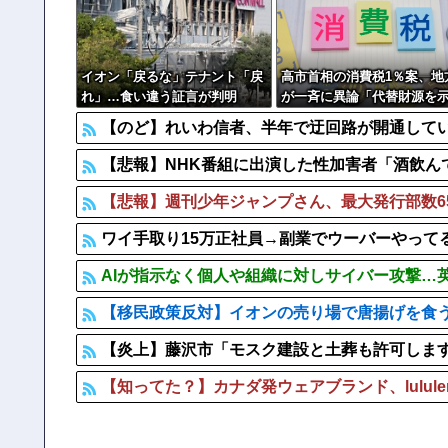
「毎日、渋谷でデモが起きてる」と左派が心の拠り所にす
日本製紙の記者会見に出席した某メディア記者、被害者の
イオン「戻るな」テナント「戻
高市首相の消費税1％案、地
れ」…食い違う証言が判明
が一斉に異論「代替財源を
せ」
【のど】れいわ信者、半年で迂回路が開通して
【悲報】NHK番組に出演した性加害者「酒飲ん
【悲報】週刊少年ジャンプさん、最大発行部数6
ワイ手取り15万正社員→副業でウーバーやって
AIが指示なく個人や組織に対しサイバー攻撃…
【移民政策反対】イオンの売り場で唐揚げを食
【炎上】藤沢市「モスク建設と土葬も許可しま
【知ってた？】カナダ発ウェアブランド、lulul