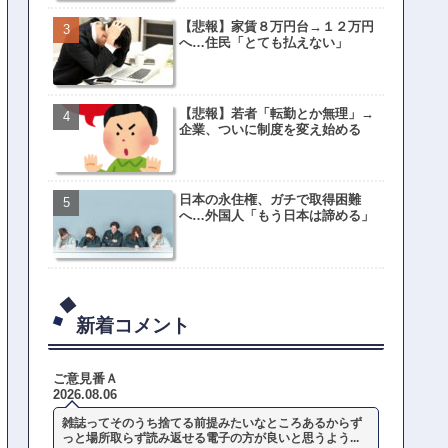
【悲報】家賃８万円台→１２万円
へ…住民「とても払えない」
【悲報】若者「転勤とか無理」→
企業、ついに制度を変え始める
日本の永住権、ガチで取得困難
へ…外国人「もう日本は諦める」
新着コメント
ご意見番Ａ
2026.08.06
雑誌ってそのうち捨てる前提みたいなところあるからず
っと場所取らず読み返せる電子の方が良いと思うよう...