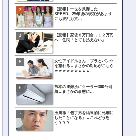
【悲報】一世を風靡した
皇族確保策、天皇陛下の一
SPEED、25年後の現在があまり
界ピリつくｗｗｗ
にも波乱万丈…
【悲報】家賃８万円台→１２万円
文春、沖縄問題の"触れては
へ…住民「とても払えない」
ない話"を暴露してしまうｗ
ｗｗｗｗｗ
女性アイドルさん、ブラとパンツ
ランサムウェア攻撃を受け
を忘れる→まさかの対応がこちら
レイ、わずか10日で復旧し
ｗｗｗｗｗｗｗｗｗ
がこちら
熊本の避難所にクーラー300台到
福岡テレビ局にとんでもな
着→まさかの事態に…
アナが入社してしまうｗｗ
玉川徹「包丁男を結果的に死刑に
【衝撃】三笘が事故った時
したことになる」←これどう思
てた車ってさ…←これw w w 
う？？？
w w w w