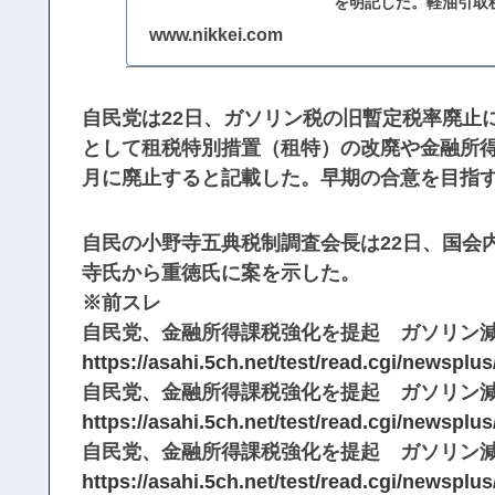
を明記した。軽油引取税
す方針だ。自民党の...
www.nikkei.com
自民党は22日、ガソリン税の旧暫定税率廃止
として租税特別措置（租特）の改廃や金融所得
月に廃止すると記載した。早期の合意を目指
自民の小野寺五典税制調査会長は22日、国会
寺氏から重徳氏に案を示した。
※前スレ
自民党、金融所得課税強化を提起 ガソリン減税の恒久
https://asahi.5ch.net/test/read.cgi/newsplu
自民党、金融所得課税強化を提起 ガソリン減税の恒久財
https://asahi.5ch.net/test/read.cgi/newsplu
自民党、金融所得課税強化を提起 ガソリン減税の恒久財
https://asahi.5ch.net/test/read.cgi/newsplu