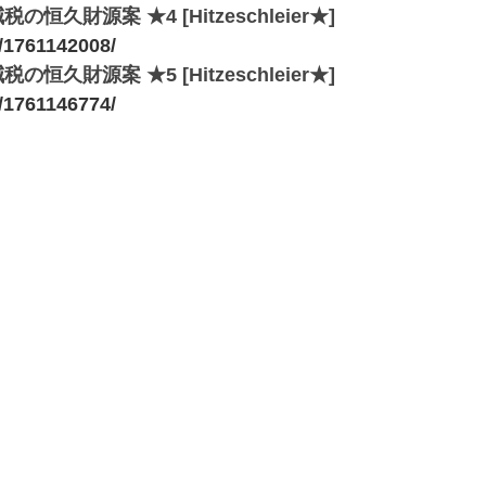
源案 ★4 [Hitzeschleier★]
s/1761142008/
源案 ★5 [Hitzeschleier★]
s/1761146774/