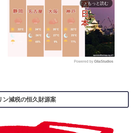
もっと読む
arrow_forward_ios
Powered by 
GliaStudios
M
u
t
リン減税の恒久財源案
e