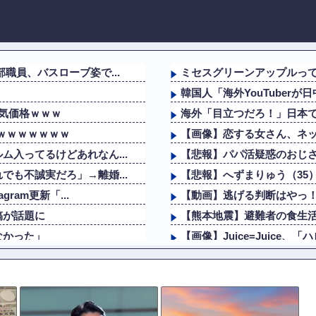
職員、バスローブ姿で...
ミセスグリーンアップルっ
韓国人「海外YouTuberが
気価格ｗｗｗ
海外「目立つだろ！」日本で
果ｗｗｗｗｗｗｗ
【画像】恋する女さん、ネッ
入ってるけどあれなん...
【悲報】パパ活疑惑のおじさ
も不誠実だろ」→離婚...
【悲報】へずまりゅう（35
ram更新「...
【動画】逃げる判断はやっ！
稿が話題に
【熊本地震】避難者の食生活
なかった」
【画像】Juice=Juice
のために会うんだよ…
海外「”京都の鳥”は良いぞ
ｗｗｗｗ
海外「日本のメディアを楽し
入ってるけどあれなん...
男の子「モモンガの声優っ