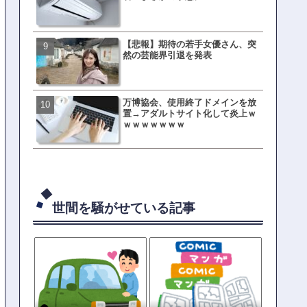
ｗｗｗｗｗｗｗｗ
【悲報】期待の若手女優さん、突
母親「息子の借りた本が心
然の芸能界引退を発表
真をSNS投稿→司書らから
の指摘殺到
万博協会、使用終了ドメインを放
元TOKIO山口達也、家賃3.4
置→アダルトサイト化して炎上ｗ
の新居を公開ｗｗｗｗｗｗ
ｗｗｗｗｗｗｗ
世間を騒がせている記事