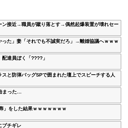
ーン接近→職員が蹴り落とす→偶然起爆装置が壊れセー
かった」妻「それでも不誠実だろ」→離婚協議へｗｗｗ
配達員ぼく「????」
ラスと防弾バッグSPで囲まれた壇上でスピーチする人
始まった…
日葬」をした結果ｗｗｗｗｗｗｗ
にブチギレ