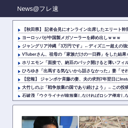
News@フレ速
【秋田県】 記者会見にオンライン出席したエリート幹部
ヨーロッパが中国製メガソーラーを締め出しｗｗｗ
ジャングリア沖縄「3万円です」←ディズニー超えの強
VTuberさん、祖母の「家族だけの一日葬」をした結
ホリエモン「面接で、納豆のパック開けると薄いフィルム
ひろゆき「出馬する気ないから話さなかった」妻「それで
【悲報】 ジャンポケ斉藤の妻、夫の求刑7年翌日にInstag
大竹しのぶ「戦争放棄の国であり続けよう」←この投
石破茂「ウクライナが核放棄しなければロシア侵攻し
高市総理、被爆体験者と面会するも「握手だけ」←何
佐藤二朗、橋本愛との騒動で主演映画が完全白紙へｗ
ホリエモン「面接で、納豆のパック開けると薄いフィルム