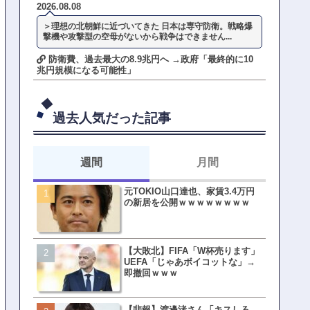
2026.08.08
＞理想の北朝鮮に近づいてきた 日本は専守防衛。戦略爆
撃機や攻撃型の空母がないから戦争はできません...
防衛費、過去最大の8.9兆円へ →政府「最終的に10
兆円規模になる可能性」
過去人気だった記事
週間
月間
元TOKIO山口達也、家賃3.4万円
【悲報】東京着く前にHP尽
の新居を公開ｗｗｗｗｗｗｗｗ
方民ｗｗｗ移動だけで瀕死
【大敗北】FIFA「W杯売ります」
【ファーw】水着女子さん「
UEFA「じゃあボイコットな」→
オッサン盗撮してる…通報
即撤回ｗｗｗ
ゃ！」→結果まさかの事態
てしまうw w w w w w w w 
【悲報】渡邊渚さん「キスしろ
皇族確保策、天皇陛下の一