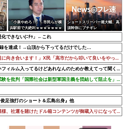
BTSが出てきて悪...
ETCの事をイーティーシー
待望の日本デビュー
駿河屋「グルメスパイザー
【ウマ娘】ドリジャやステ
へ
「小泉やめろ！」→市民らが横
ショートスリーパー堀大輔、高
模に
浜駅前で大絶叫ｗｗｗｗｗｗｗ
須幹弥にブチギレ
ｗ
できない(ﾆﾁｯ」←これ
ネス記録を達成！→山頂から下ってるだけでした…
に向き合います！」X民「高市だから叩いて良いをやっ...
フィルム入ってるけどあれなんのためか教えてって聞く...
験を批判「国際社会は新型軍国主義を団結して阻止を」...
ト『俊足強打のショート＆広島出身』他
様、社運を賭けたドル箱コンテンツが御蔵入りになって...