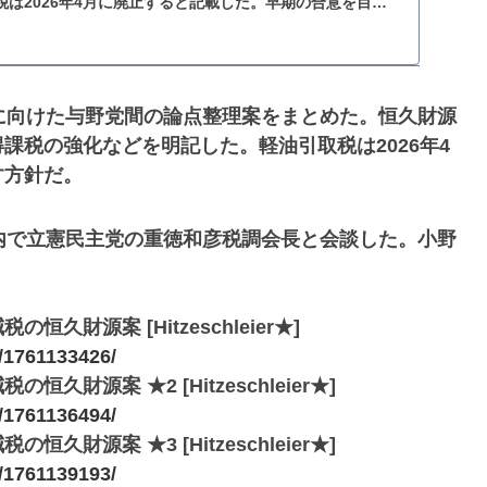
は2026年4月に廃止すると記載した。早期の合意を目指
に向けた与野党間の論点整理案をまとめた。恒久財源
課税の強化などを明記した。軽油引取税は2026年4
す方針だ。
内で立憲民主党の重徳和彦税調会長と会談した。小野
財源案 [Hitzeschleier★]
s/1761133426/
源案 ★2 [Hitzeschleier★]
s/1761136494/
源案 ★3 [Hitzeschleier★]
s/1761139193/