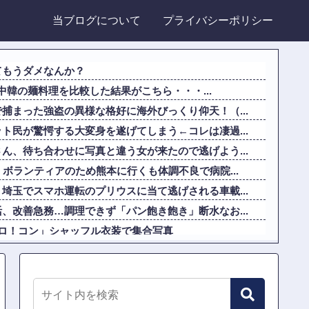
当ブログについて
プライバシーポリシー
てもうダメなんか？
日中韓の麺料理を比較した結果がこちら・・・...
捕まった強盗の異様な格好に海外びっくり仰天！（...
ト民が驚愕する大変身を遂げてしまう←コレは凄過...
ん、待ち合わせに写真と違う女が来たので逃げよう...
）ボランティアのため熊本に行くも体調不良で病院...
埼玉でスマホ運転のプリウスに当て逃げされる車載...
、改善急務…調理できず「パン飽き飽き」断水なお...
、「ハロ！コン」シャッフル衣装で集合写真
」小規模だけどお勧めな日本の観光名所／お店に対...
めないことにうんざりだ。ウィーブの評判のせいで...
てどんな人なんだろ」→ググる