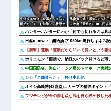
【批判】ワールドカップ決勝のハーフタイムショー、英紙｢
【なんで】竹島ソングを歌う韓国アイドルグループが
中国人による密漁が止まらない
中道改革連合、全国キャラバン
防衛費、過去最大の8.9兆円
開始も「で、お前誰？」状態ｗ
→政府「最終的に10兆円規
ｗｗｗｗ
なる可能性」
ハンターハンターにわか「何でも切れる刀は具現化
日産e-power、無給油で1980km走行しギ
【衝撃】蓮舫「蓮舫だから叩いて良いという報道
ホリエモン「面接で、納豆のパック開けると薄い
中国国防省、海自イージス艦のトマホーク実射試
シカ「全部喰った」 祭り中止他
オイシ高義博(42盗塁)←カープの補強ポイン
フジテレビが金の卵を産む鶏を自ら絞め殺した模