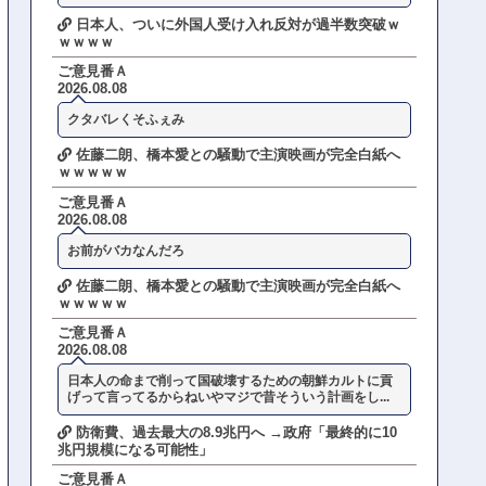
日本人、ついに外国人受け入れ反対が過半数突破ｗ
ｗｗｗｗ
ご意見番Ａ
2026.08.08
クタバレくそふぇみ
佐藤二朗、橋本愛との騒動で主演映画が完全白紙へ
ｗｗｗｗｗ
ご意見番Ａ
2026.08.08
お前がバカなんだろ
佐藤二朗、橋本愛との騒動で主演映画が完全白紙へ
ｗｗｗｗｗ
ご意見番Ａ
2026.08.08
日本人の命まで削って国破壊するための朝鮮カルトに貢
げって言ってるからねいやマジで昔そういう計画をし...
防衛費、過去最大の8.9兆円へ →政府「最終的に10
兆円規模になる可能性」
ご意見番Ａ