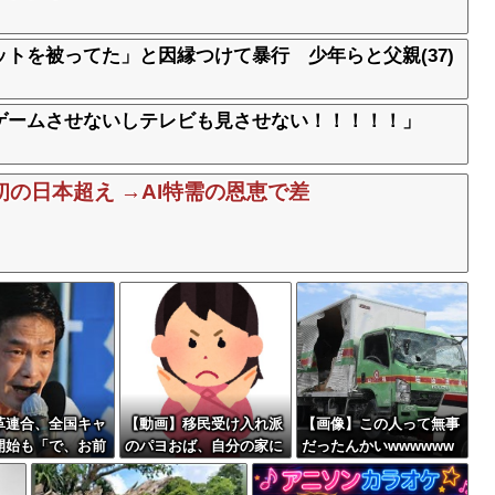
トを被ってた」と因縁つけて暴行 少年らと父親(37)
ゲームさせないしテレビも見させない！！！！！」
の日本超え →AI特需の恩恵で差
革連合、全国キャ
【動画】移民受け入れ派
【画像】この人って無事
開始も「で、お前
のパヨおば、自分の家に
だったんかいwwwwww
状態ｗｗｗｗｗ
来られたら全力で拒否る
ww
ｗｗｗｗｗｗｗｗｗｗｗ