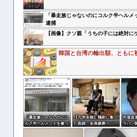
「暴走族じゃないのにコルク半ヘルメッ
逮捕
【画像】クソ親「うちの子には絶対に
韓国と台湾の輸出額、ともに初
「暴走族じゃないのにコ
【九州名物】鶏刺し食べ
中道改
ルク半ヘルメットを被っ
た医師、全身麻痺へ…
ラバン
てた」と因縁つけて暴
「死んだほうが良かっ
誰？」
行 少年らと父親(37)逮
た」