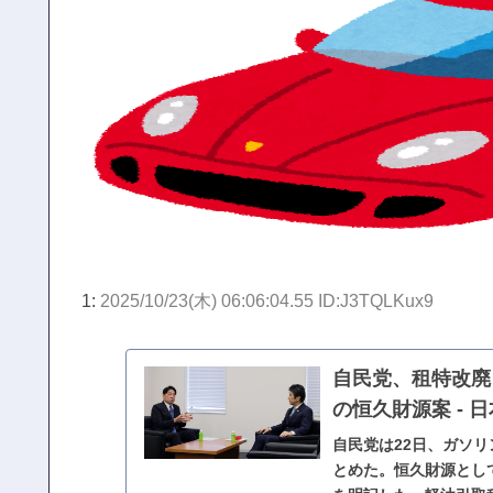
1:
2025/10/23(木) 06:06:04.55 ID:J3TQLKux9
自民党、租特改廃
の恒久財源案 - 
自民党は22日、ガソ
とめた。恒久財源とし