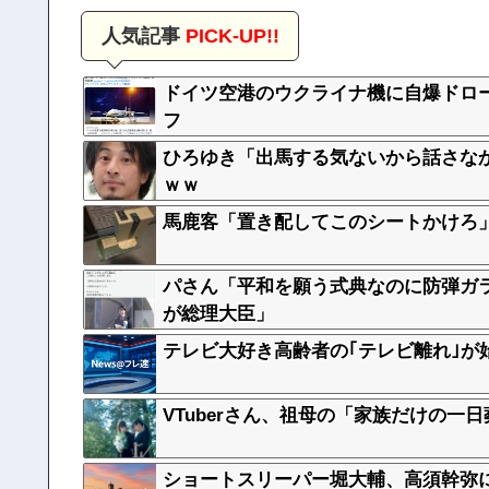
人気記事
PICK-UP!!
ドイツ空港のウクライナ機に自爆ドロ
フ
ひろゆき「出馬する気ないから話さな
ｗｗ
馬鹿客「置き配してこのシートかけろ」
パさん「平和を願う式典なのに防弾ガ
が総理大臣」
テレビ大好き高齢者の｢テレビ離れ｣が
VTuberさん、祖母の「家族だけの一
ショートスリーパー堀大輔、高須幹弥