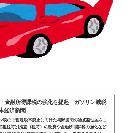
・金融所得課税の強化を提起 ガソリン減税
日本経済新聞
リン税の旧暫定税率廃止に向けた与野党間の論点整理案をま
て租税特別措置（租特）の改廃や金融所得課税の強化など