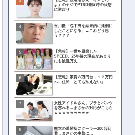
よ」のヤジでPTSD発症時の状態
界ピリつくｗｗｗ
に逆戻り
玉川徹「包丁男を結果的に死刑に
文春、沖縄問題の"触れては
したことになる」←これどう思
ない話"を暴露してしまうｗ
う？？？
ｗｗｗｗｗ
【悲報】一世を風靡した
ランサムウェア攻撃を受け
SPEED、25年後の現在があまり
レイ、わずか10日で復旧し
にも波乱万丈…
がこちら
【悲報】家賃８万円台→１２万円
福岡テレビ局にとんでもな
へ…住民「とても払えない」
アナが入社してしまうｗｗ
女性アイドルさん、ブラとパンツ
【衝撃】三笘が事故った時
を忘れる→まさかの対応がこちら
てた車ってさ…←これw w w 
ｗｗｗｗｗｗｗｗｗ
w w w w
熊本の避難所にクーラー300台到
有吉「うまくても絶対に行
着→まさかの事態に…
ない店」がこちら…ネット