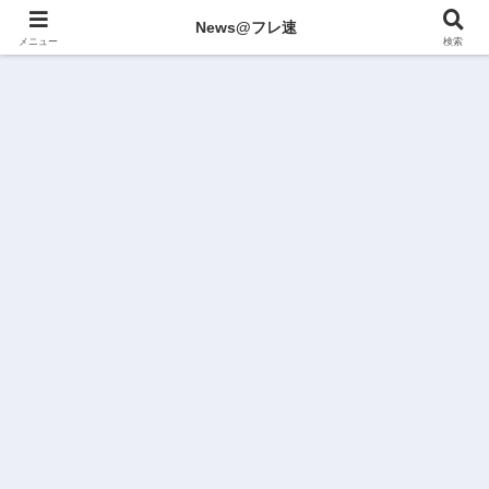
News@フレ速
メニュー
検索