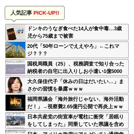
人気記事
PICK-UP!!
ドンキのうなぎ食べた14人が食中毒…3歳
児から75歳まで被害
20代「50年ローンでええやろ」←これマ
ジ？？？
国税局職員（25）、税務調査で知り合った
納税者の自宅に出入りしお小遣い1億5000
万円頂戴するwww
大久保佳代子「休みの日はだいたい…」ま
さかの習慣を暴露ｗｗｗ
福岡県議会「海外旅行じゃない、海外活動
だ！」→視察費2.65億円公開で再炎上ｗｗ
ｗ
日本共産党の街宣車が電柱に衝突「居眠り
をしてしまった」同乗していた県議を含め
男女3人重傷