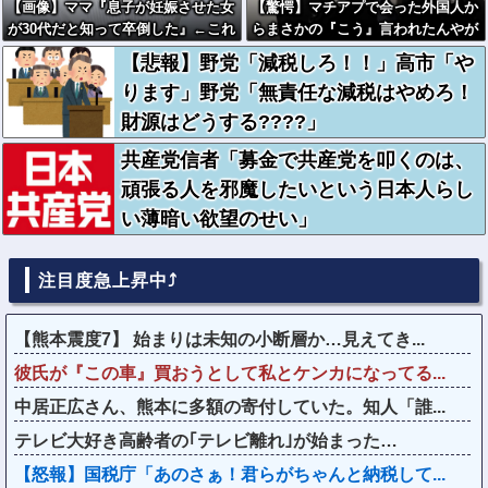
【画像】ママ『息子が妊娠させた女
【驚愕】マチアプで会った外国人か
が30代だと知って卒倒した』←これ
らまさかの『こう』言われたんやが
これワイ詰みか？？？？？？？
【悲報】野党「減税しろ！！」高市「や
ります」野党「無責任な減税はやめろ！
財源はどうする????」
共産党信者「募金で共産党を叩くのは、
頑張る人を邪魔したいという日本人らし
い薄暗い欲望のせい」
注目度急上昇中⤴
【熊本震度7】 始まりは未知の小断層か…見えてき...
彼氏が『この車』買おうとして私とケンカになってる...
中居正広さん、熊本に多額の寄付していた。知人「誰...
テレビ大好き高齢者の｢テレビ離れ｣が始まった…
【怒報】国税庁「あのさぁ！君らがちゃんと納税して...