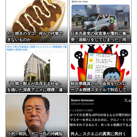
撲、頭部裂傷及び打撲、頸部損
いの」
傷の怪我
たこ焼きのタコ、何かで代替で
日本共産党の街宣車が電柱に衝
きないものか
突「居眠りをしてしまった」同
乗していた県議を含め男女3人重
傷
「人間と獣人が共存する社会」
秋田県職員さん、会見をバスロ
を描いた深夜アニメに喫煙、違
ーブ＆喫煙スタイルで対応して
法薬物の連想シーンも…視聴者
しまい大炎上ｗ
批判でBPO議論
小沢一郎氏、デニー氏の沖縄知
外人、スクエニの真実に気付く