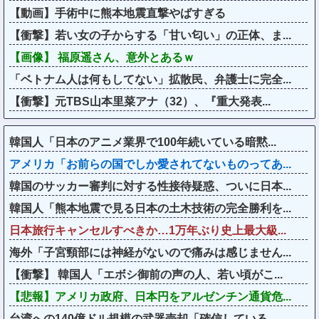
【動画】手術中に熊本地震直撃やばすぎる
【衝撃】若い女の子からする「甘い匂い」の正体、ま...
【画像】 福原遥さん、意外とあるｗ
「ベトナム人は何もしてない」拡散民、弁護士に完全...
【衝撃】元TBS山本里菜アナ（32）、『重大発表...
韓国人「日本のアニメ業界で100年続いている暗黙...
アメリカ「お前らの国でしか愛されてないものってあ...
韓国のサッカー審判に対する性接待疑惑、ついに日本...
韓国人「熊本地震で見る日本の土木技術の完全勝利を...
日本旅行キャンセルすべきか…1万年ぶり史上最大級...
海外「子宮頸部には神経がないので痛みは感じません...
【衝撃】 韓国人「エボシ御前の声の人、若い頃がこ...
【悲報】アメリカ政府、日本円をアルゼンチン通貨危...
台湾への140億ドル規模の武器売却「確信している...