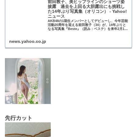
前田敦子、美ヒップラインのショーツ姿
披露 過去を上回る大胆露出にも挑戦し
た14年ぶり写真集（オリコン） - Yahoo!
ニュース
AKB48の1期生メンバーとしてデビューし、今年芸能
活動20周年を迎える前田敦子（34）が、14年ぶりと
なる写真集『Beste』（読み：ベステ）を来年2月13
日に発売する。このたび新たな先行カット
news.yahoo.co.jp
先行カット