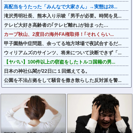
高配当をうたった「みんなで大家さん」→実態は28...
滝沢秀明社長、熊本入り示唆「男手が必要。時間を見...
テレビ大好き高齢者の｢テレビ離れ｣が始まった…
カープ秋山、2度目の海外FA権取得！｢それくらい...
甲子園熱中症問題、余ってる地方球場で夜試合するだ...
ウィリアムズのサインツ、将来について決断できず「...
【ヤバい】100件以上の窃盗をしたトルコ国籍の男...
日本の神社仏閣が22日に１回燃えてる。
公園を不法占拠をして騒音を撒き散らした反対派を警...