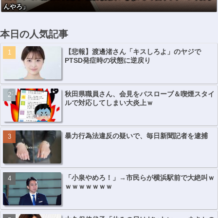
んやろ」
本日の人気記事
【悲報】渡邊渚さん「キスしろよ」のヤジで
PTSD発症時の状態に逆戻り
秋田県職員さん、会見をバスローブ＆喫煙スタイ
ルで対応してしまい大炎上ｗ
暴力行為法違反の疑いで、毎日新聞記者を逮捕
「小泉やめろ！」→市民らが横浜駅前で大絶叫ｗ
ｗｗｗｗｗｗｗ