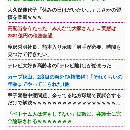
大久保佳代子「休みの日はだいたい…」まさかの習
慣を暴露ｗｗｗ
高配当をうたった「みんなで大家さん」→実態は
2881億円の債務超過
滝沢秀明社長、熊本入り示唆「男手が必要。時間を
見つけて行きたい」
テレビ大好き高齢者の｢テレビ離れ｣が始まった…
カープ秋山、2度目の海外FA権取得！｢それくらいの
年齢までやってこられた｣他
甲子園熱中症問題、余ってる地方球場で夜試合する
だけで解決ｗｗｗｗｗｗｗｗｗｗｗｗｗｗｗｗｗ...
「ベトナム人は何もしてない」拡散民、弁護士に完
全論破されるｗｗｗｗｗｗｗ