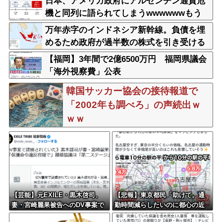
日本、アメリカ政府にアルゼンチン通貨危
機と同列に語られてしまうwwwwwwもう
すでに158円に戻る
万年赤字のインドネシア新幹線。負債を埋
めるため政府が過半数の株式を引き受ける
【福岡】3年間で2億6500万円 福岡県議会
「海外視察費」公表
韓国サッカー協会の接待報道で
「2002年も調べろ」の声続出ｗ
ｗｗ
【芸能】元EXILE・黒木啓司、
【悲報】東京都民「助けて。通
妻・宮崎麗果被告へのDV事案で
勤時間減らしたいのに都心の近
逮捕されていた 宮崎は全身打
くが最低10万払わないと住めな