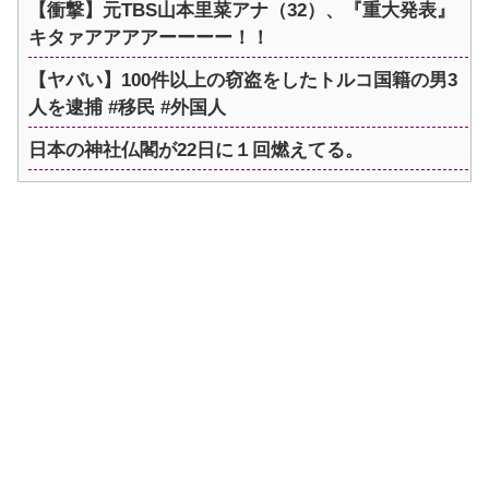
【衝撃】元TBS山本里菜アナ（32）、『重大発表』
キタァアアアアーーーー！！
【ヤバい】100件以上の窃盗をしたトルコ国籍の男3
人を逮捕 #移民 #外国人
日本の神社仏閣が22日に１回燃えてる。