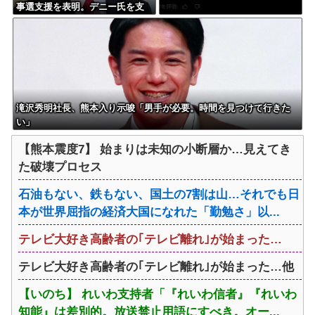
事選支援を表明。デニー氏を支
援しない中革連を批判
滝沢秀明社長、熊本入り示唆「男手が必要。時間を見つけて行きた
い」
【熊本震度7】 始まりは未知の小断層か…見えてき
た破壊プロセス
石油もない、鉄もない、国土の7割は山…それでも日
本が世界屈指の経済大国になれた「勤勉さ」以...
テレビ大好き高齢者の｢テレビ離れ｣が始まった…
テレビ大好き高齢者の｢テレビ離れ｣が始まった…他
【いのち】 れいわ支持者「『れいわ信者』『れいわ
知能』は差別的。放送禁止用語にすべき。オー...