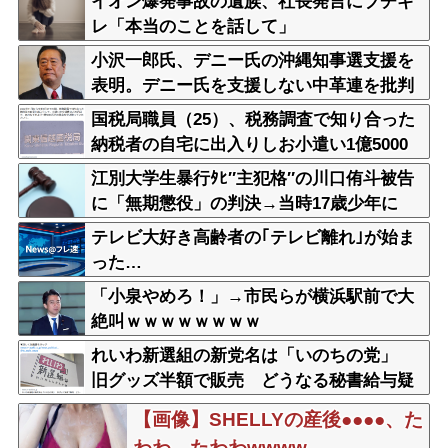
イオン爆発事故の遺族、社長発言にブチギ
レ「本当のことを話して」
小沢一郎氏、デニー氏の沖縄知事選支援を
表明。デニー氏を支援しない中革連を批判
国税局職員（25）、税務調査で知り合った
納税者の自宅に出入りしお小遣い1億5000
万円頂戴するwww
江別大学生暴行ﾀﾋ″主犯格″の川口侑斗被告
に「無期懲役」の判決→当時17歳少年に
「懲役30年」の判決
テレビ大好き高齢者の｢テレビ離れ｣が始ま
った…
「小泉やめろ！」→市民らが横浜駅前で大
絶叫ｗｗｗｗｗｗｗｗ
れいわ新選組の新党名は「いのちの党」
旧グッズ半額で販売 どうなる秘書給与疑
惑
【画像】SHELLYの産後●●●●、た
わわ、たわわwwww