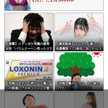
【衝撃】ジャンポケ斉藤の被害
【爆笑動画】ママさん「新しい
女性「バウムクーヘン売ったりTi
洗濯機買って1発目に回したらコ
kTokライブしててムカついたか
レw」←こwれwはw w w w w w
ら示談しなかった」←コレって
w w w w
さ…
【悲報】女さん「男の一人暮ら
【悲報】夏のピーク、もう終わ
しの部屋に『ロキソニン』が置
ってた
いてあったら浮気確定です」