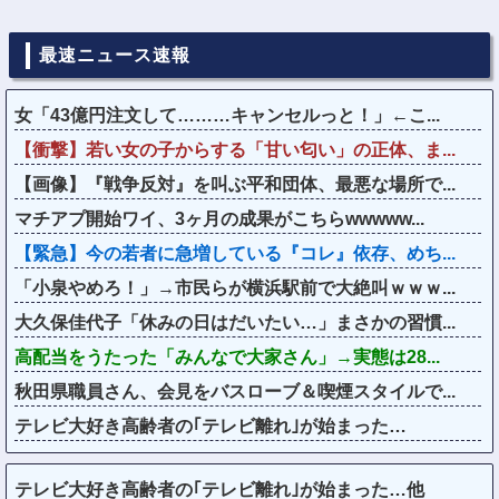
最速ニュース速報
女「43億円注文して………キャンセルっと！」←こ...
【衝撃】若い女の子からする「甘い匂い」の正体、ま...
【画像】『戦争反対』を叫ぶ平和団体、最悪な場所で...
マチアプ開始ワイ、3ヶ月の成果がこちらwwwww...
【緊急】今の若者に急増している『コレ』依存、めち...
「小泉やめろ！」→市民らが横浜駅前で大絶叫ｗｗｗ...
大久保佳代子「休みの日はだいたい…」まさかの習慣...
高配当をうたった「みんなで大家さん」→実態は28...
秋田県職員さん、会見をバスローブ＆喫煙スタイルで...
テレビ大好き高齢者の｢テレビ離れ｣が始まった…
テレビ大好き高齢者の｢テレビ離れ｣が始まった…他