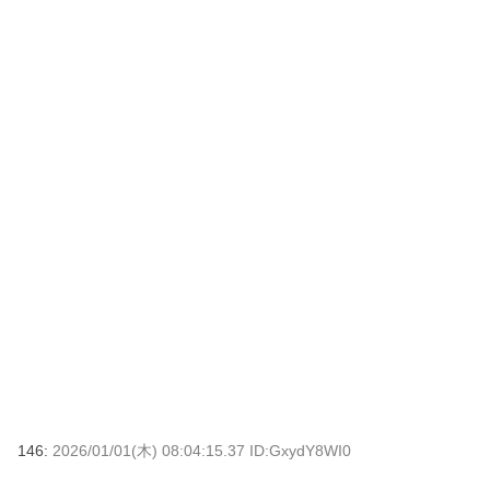
146:
2026/01/01(木) 08:04:15.37 ID:GxydY8WI0