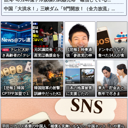
中国「大洪水！」三峡ダム「9門開放！（全力放流」...
テレビ大好
元区議団長 「共
【悲報】時事通
ドンキのうなぎ
NEW
き高齢者の｢テレ
産党は義援金を
信「参政党の神
食べた14人が食
ビ離れ｣が始まっ
被災地に持って
谷代表が消費減
中毒…3歳児から
た…
はいく。が、持
税は天下の愚策
75歳まで被害
って行った先で
と批判してる
党の活動のため
ぞ！」 → 安藤
に使う」 日本共
幹事長「タイト
【悲報】韓国、
韓国陸軍の射撃
日本の地震被害
東大「貯金あと
産党「事実では
ルに偽りあり！
CPTPP加盟で１
訓練中だったK1
に支援したの
数年で尽きま
ありません」
『参政党は消費
兆円効果試算
E1戦車で火災、
に…「韓国産の
す」→研究者削
税廃止派、減税
も”福島問題”が
乗員は避難…エ
水は水洗トイレ
減へ…
派』」ｗｗｗｗ
立ちはだかる
ンジンルーム付
に」
ｗｗｗｗ
近から出火！
羽田ニアミス搭乗の中国人「補償も見舞いもない」中国ネット「いや要ら