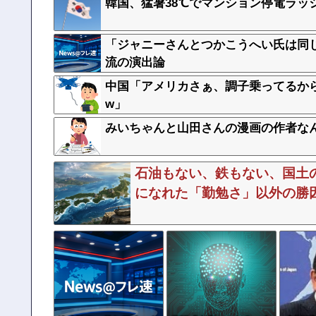
韓国、猛暑38℃でマンション停電ラッ
「ジャニーさんとつかこうへい氏は同
流の演出論
中国「アメリカさぁ、調子乗ってるか
w」
みいちゃんと山田さんの漫画の作者な
石油もない、鉄もない、国土
になれた「勤勉さ」以外の勝