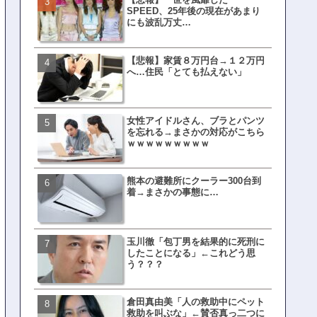
SPEED、25年後の現在があまり
界ピリつくｗｗｗ
にも波乱万丈…
【悲報】家賃８万円台→１２万円
文春、沖縄問題の"触れては
へ…住民「とても払えない」
ない話"を暴露してしまうｗ
ｗｗｗｗｗ
女性アイドルさん、ブラとパンツ
ランサムウェア攻撃を受け
を忘れる→まさかの対応がこちら
レイ、わずか10日で復旧し
ｗｗｗｗｗｗｗｗｗ
がこちら
熊本の避難所にクーラー300台到
福岡テレビ局にとんでもな
着→まさかの事態に…
アナが入社してしまうｗｗ
玉川徹「包丁男を結果的に死刑に
【衝撃】三笘が事故った時
したことになる」←これどう思
てた車ってさ…←これw w w 
う？？？
w w w w
倉田真由美「人の救助中にペット
有吉「うまくても絶対に行
救助を叫ぶな」←賛否真っ二つに
ない店」がこちら…ネット