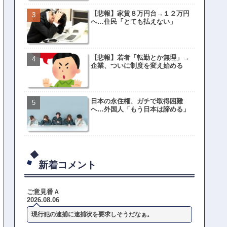
【悲報】家賃８万円台→１２万円
へ…住民「とても払えない」
【悲報】若者「転勤とか無理」→
企業、ついに制度を変え始める
日本の永住権、ガチで取得困難
へ…外国人「もう日本は諦める」
新着コメント
ご意見番Ａ
2026.08.06
現行犯の逮捕に逮捕状を要求しそうだなぁ。