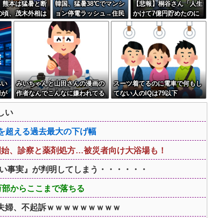
】熊本は猛暑と断
韓国、猛暑38℃でマンシ
【悲報】桐谷さん「人生
の頃、茂木外相は
ョン停電ラッシュ→住民
かけて7億円貯めたのに
でニッコリ動画公
が車へ避難
ガン発覚で死ぬかも。も
っと素直に遊べばよかっ
た」後悔の涙
へい
みいちゃんと山田さんの漫画の
スーツ着てるのに電車で何もし
清が
作者なんでこんなに嫌われてる
てない人のIQは79以下
と我
んだろうな
しい
危機を超える過去最大の下げ幅
開始、診察と薬剤処方…被災者向け大浴場も！
ない事実』が判明してしまう・・・・・・
3万部からここまで落ちる
夫婦、不起訴ｗｗｗｗｗｗｗｗｗ