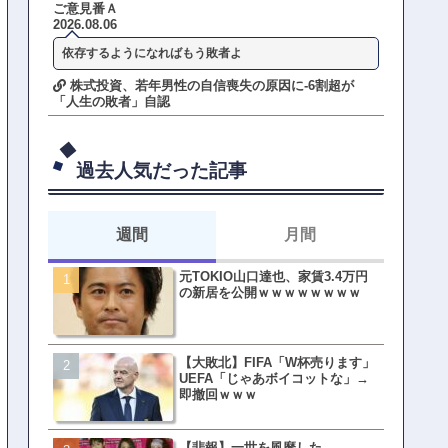
ご意見番Ａ
2026.08.06
依存するようになればもう敗者よ
株式投資、若年男性の自信喪失の原因に-6割超が
「人生の敗者」自認
過去人気だった記事
週間
月間
元TOKIO山口達也、家賃3.4万円
【悲報】東京着く前にHP尽
の新居を公開ｗｗｗｗｗｗｗｗ
方民ｗｗｗ移動だけで瀕死
【大敗北】FIFA「W杯売ります」
【ファーw】水着女子さん「
UEFA「じゃあボイコットな」→
オッサン盗撮してる…通報
即撤回ｗｗｗ
ゃ！」→結果まさかの事態
てしまうw w w w w w w w 
【悲報】一世を風靡した
皇族確保策、天皇陛下の一