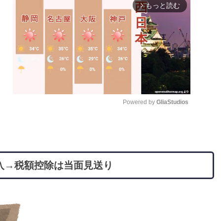
もっと読む
arrow_forward_ios
Powered by 
GliaStudios
M
u
t
入→税額控除は当面見送り
e