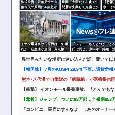
株式投資、若年男性の自
世間「大変だ！AI化で中
【悲報
信喪失の原因に-6割超が
間層が失業して介護とか
水…そ
「人生の敗者」自認
運送の仕事するしか無く
中南米
なるぞ！」←うん…う
開
ん？
イオン爆発事故、原因はLPG漏
「ジャニーさんとつかこう
れか…経産省が全国一斉点検
氏は同じ」少年隊・錦織一
明かすレジェンドの共通点
異世界みたいな場所に迷い込んだ話、聞いてほ
流の演出論
【韓国株】 7月のKOSPI 28.9％下落…通貨
熊本･八代港で自衛隊の「病院船」が医療提供
【衝撃】 イオンモール爆発事故、『とんでも
【悲報】ジャンプ、ついに98万部…全盛期65
「コンビニ、馬鹿にすんなよ」→あのオーナー