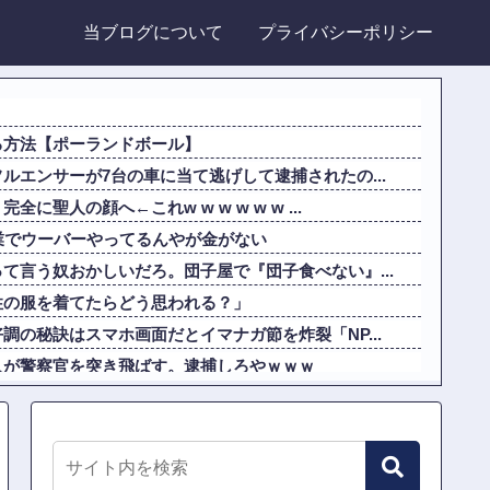
当ブログについて
プライバシーポリシー
る方法【ポーランドボール】
ルエンサーが7台の車に当て逃げして逮捕されたの...
聖人の顔へ←これw w w w w w ...
業でウーバーやってるんやが金がない
て言う奴おかしいだろ。団子屋で『団子食べない』...
性の服を着てたらどう思われる？」
調の秘訣はスマホ画面だとイマナガ節を炸裂「NP...
人が警察官を突き飛ばす。逮捕しろやｗｗｗ
落雷で選手1人が死亡、12人が負傷した事故。
る100メートルJKのお尻をモロ映し