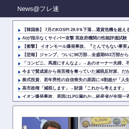
News@フレ速
【韓国株】 7月のKOSPI 28.9％下落…通貨危機を超える
AIが指示なくサイバー攻撃 英政府機関の性能評価試験
【衝撃】 イオンモール爆発事故、『とんでもない事実』
【悲報】ジャンプ、ついに98万部…全盛期653万部か
「コンビニ、馬鹿にすんなよ」→あのオーナー夫婦、
今まで賛成派から発言権を奪っていた減税反対派、だが全
株式投資、若年男性の自信喪失の原因に-6割超が「人
高市政権「減税します」→財源「これから考えます」
イオン爆発事故、原因はLPG漏れか…経産省が全国一
株式投資、若年男性の自信喪失の原因に-6割超が「人
「ジャニーさんとつかこうへい氏は同じ」少年隊・錦織一
【衝撃】 NHK、ようやく気づくｗｗｗｗｗｗｗｗｗ