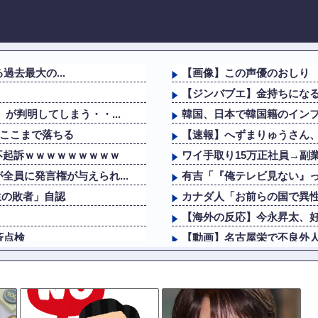
過去最大の...
【画像】この声優のおしり
【ジンバブエ】金持ちにな
が判明してしまう・・...
韓国、日本で韓国籍のインフ
らここまで落ちる
【速報】へずまりゅうさん、完全に
不起訴ｗｗｗｗｗｗｗｗｗ
ワイ手取り15万正社員→副
員に発言権が与えられ...
有吉「『俺テレビ見ない』っ
生の敗者」自認
カナダ人「お前らの国で異
【海外の反応】今永昇太、好
斉点検
【動画】名古屋栄で不良外
生の敗者」自認
【動画】サッカーの試合中の
清が明かすレジェンド...
充電ケーブルってさ他
【画像】NHKさん、可愛すぎ