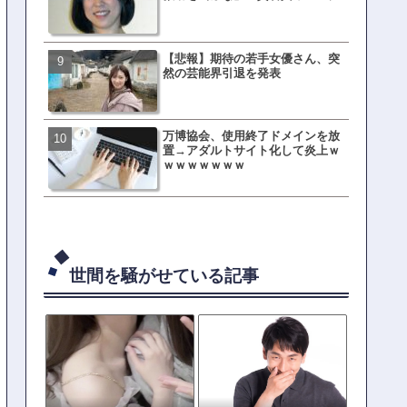
ｗｗｗｗｗｗｗｗ
【悲報】期待の若手女優さん、突
母親「息子の借りた本が心
然の芸能界引退を発表
真をSNS投稿→司書らから
の指摘殺到
万博協会、使用終了ドメインを放
元TOKIO山口達也、家賃3.4
置→アダルトサイト化して炎上ｗ
の新居を公開ｗｗｗｗｗｗ
ｗｗｗｗｗｗｗ
世間を騒がせている記事