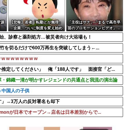
ｗｗ
【動画】アメリカ人なら絶
ならない犯罪を警察官...
道の駅に野菜や果物出荷し
【動画】グラドル山田あい
財源
【悲報】若者「転勤とか無理」
「主役はサナ」「まるで高市早
→企業、ついに制度を変え始め
苗のプロモーションビデオ」→
る
BGM付き被災地視察動画に批判
開始、診察と薬剤処方…被災者向け大浴場も！
殺到
竹を切るだけで600万再生を突破してしまう←...
w w w w w w
定してください」 俺「188人です」 面接官「ど...
隊・錦織一清が明かすレジェンドの共通点と我流の演出論
う中国人の子供
す」→3万人の反対署名も却下
emonが日本でオープン→店名は日本差別からで...