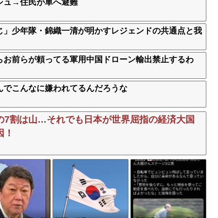
シュ→住民が車へ避難
じ」少年隊・錦織一清が明かすレジェンドの共通点と我
らお前らが頼ってる軍用中国ドローン輸出禁止するわ
んでこんなに嫌われてるんだろうな
の7割は山…それでも日本が世界屈指の経済大国
因！