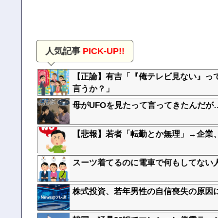
人気記事
PICK-UP!!
【正論】有吉「『俺テレビ見ない』っ
言うか？」
母がUFOを見たって言ってきたんだが
【悲報】若者「転勤とか無理」→企業
スーツ着てるのに電車で何もしてない人
株式投資、若年男性の自信喪失の原因に