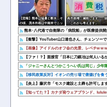
【画像】 日産が社運をかけて発売するSUVｗｗｗｗｗ
玉川徹氏、包丁男に発砲した警官の行動について「死刑に
【悲報】熊本は猛暑と断水…そ
高市政権「減税します」→
の頃、茂木外相は中南米でニッ
「これから考えます」
コリ動画公開
熊本･八代港で自衛隊の「病院船」が医療提供
【衝撃】YouTuber山口達也さん、チェンソーで
【画像】アイドルのオフ会の光景、レベチw w w w w 
【ファ！？】面接官「日本に刀鍛冶は何人いるか推
「ジャニーさんとつかこうへい氏は同じ」少年
【移民政策反対】イオンの売り場で唐揚げを食
【炎上】藤沢市「モスク建設と土葬も許可しま
【知ってた？】カナダ発ウェアブランド、lulul