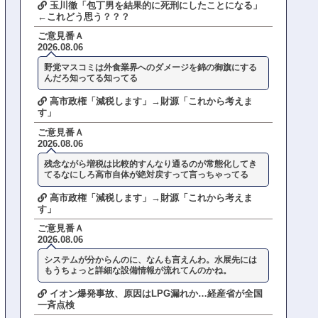
玉川徹「包丁男を結果的に死刑にしたことになる」
←これどう思う？？？
ご意見番Ａ
2026.08.06
野党マスコミは外食業界へのダメージを錦の御旗にする
んだろ知ってる知ってる
高市政権「減税します」→財源「これから考えま
す」
ご意見番Ａ
2026.08.06
残念ながら増税は比較的すんなり通るのが常態化してき
てるなにしろ高市自体が絶対戻すって言っちゃってる
高市政権「減税します」→財源「これから考えま
す」
ご意見番Ａ
2026.08.06
システムが分からんのに、なんも言えんわ。水展先には
もうちょっと詳細な設備情報が流れてんのかね。
イオン爆発事故、原因はLPG漏れか…経産省が全国
一斉点検