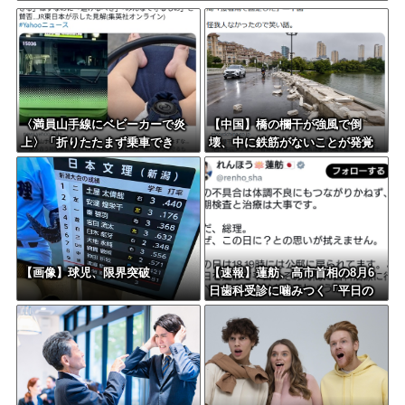
〈満員山手線にベビーカーで炎
【中国】橋の欄干が強風で倒
上〉「折りたたまず乗車でき
壊、中に鉄筋がないことが発覚
る」はずなのに…JR東日本が示
＝当局「接着剤で固定した」
した見解
【画像】球児、限界突破
【速報】蓮舫、高市首相の8月6
日歯科受診に噛みつく「平日の
その時間に行くべき！そういう
お立場！」