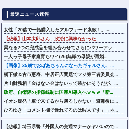
最速ニュース速報
女性「20歳で一括購入したアルファード素敵！」←...
【悲報】山本太郎さん、政治に興味なかった
異なる2つの完成品を組み合わせてさらにパワーアッ...
一人っ子母子家庭育ちワイ(26)無職の母親が再婚...
【画像】35歳でおばあちゃんになったギャルさん、...
橋下徹＆古市憲寿、中居正広問題でフジ第三者委員会...
片山財務相「金はない金はないって確かにそうだが、...
政府、自衛隊の指揮統制に国産AI導入へｗｗｗ「新...
イオン爆発「車で来てるから戻るしかない」避難後に...
ひろゆき「コメント欄で暴れてるのは暇人です」→ネ...
【悲報】埼玉県警「外国人の交通マナーがヤバいので...