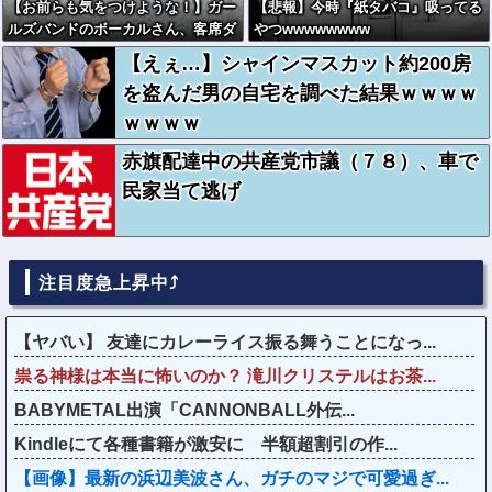
【お前らも気をつけような！】ガー
【悲報】今時『紙タバコ』吸ってる
ルズバンドのボーカルさん、客席ダ
やつwwwwwwww
イブした結果『こう』なってしまい
【えぇ…】シャインマスカット約200房
お気持ち表明してしまう…
を盗んだ男の自宅を調べた結果ｗｗｗｗ
ｗｗｗｗ
赤旗配達中の共産党市議（７８）、車で
民家当て逃げ
注目度急上昇中⤴
【ヤバい】 友達にカレーライス振る舞うことになっ...
祟る神様は本当に怖いのか？ 滝川クリステルはお茶...
BABYMETAL出演「CANNONBALL外伝...
Kindleにて各種書籍が激安に 半額超割引の作...
【画像】最新の浜辺美波さん、ガチのマジで可愛過ぎ...