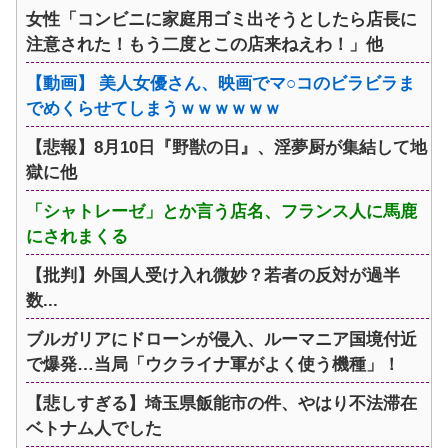
女性「コンビニに家庭用ゴミ出そうとしたら店長に
注意された！もう二度とこの店来ねえわ！」他
【動画】 美人女優さん、映画でマ○コのビラビラま
でめくらせてしまうｗｗｗｗｗｗ
【悲報】8月10日『野獣の日』、淫夢厨が集結して地
獄に他
「シャトレーゼ」とか言う店名、フランス人に馬鹿
にされまくる
【批判】外国人受け入れ微妙？若者の反対が過半
数...
ブルガリアにドローンが侵入、ルーマニア国境付近
で爆発…当局「ウクライナ軍がよく使う機種」！
【悲しすぎる】埼玉県飯能市の件、やはり不法滞在
ベトナム人でした