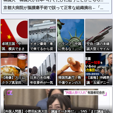
京都大病院が脳腫瘍手術で誤って正常な組織摘出←「...
卓球王国・中
イオン爆発「車
トランプ「中国
空自、謎の未確
国、横浜でまさ
で来てるから戻
に売るな！」→
認大型ミサイル
かの全滅ｗｗｗ
るしかない」避
中国、世界最高
を搭載しテスト
日本勢3人がベス
難後に館内へ…
峰の技術を自力
飛行…「25式地
ト4入り
現場の実態が判
開発へ
対艦誘導弾」空
明
中発射型が初め
て姿を見せた！
【画像】スリム
日本の永住権、
韓国気象庁、数
【速報】沖縄県
クラブ真栄田、
年収要件が一気
千億ウォンのス
議「玉城デニー
日高屋で『限界
に厳格化→外国
パコン＋AI導入
知事を支えてい
突破のドカ食
人・市民ら「差
→天気予報が外
るのは極左暴力
い』を披露する
別だ！」と抗議
れまくるｗｗｗ
集団など」 玉城
ｗｗｗｗｗｗ
デニー知事の選
挙母体、県議選
【外国人問題】小野田紀美大臣「議論すべき時だ」→SNS「まだ議論もし
挙母体の事務所