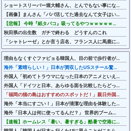
ショートスリーバー堀大輔さん、とんでもない事にな...
【画像】まんさん「パパ活してた過去なんて女子はい...
【悲報】 今時『紙タバコ』吸ってるやつｗｗｗｗｗ...
秋田県の出生数 ガチで終わる どうすんのこれ
「シャトレーゼ」とか言う店名、フランス人に馬鹿に...
理由もなくすぐファビョる韓国人、目の前で歩行者が...
海外「素晴らしい！」日本が買収したUSスチール驚...
外国人「初めてトラウマになった日本のアニメといえ...
外国人「ドイツと日本、あらゆる面を比較したらどっ...
「福岡の猫の島はおすすめのスポットだ！」親日外国...
海外「本当にすごい！」日本が清潔な理由を体験した...
海外「日本人は何に使ってるんだ？」 世界的ブーム...
【速報】ホームレス「暑い、暑すぎる」酷暑で空港に...
韓国人「韓国人が日本へ行くたびに思うことがこちら...