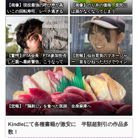
【画像】現役最強の呼び声が高
【画像】のり弁の価格、庶民に
いこの回転寿司、レベチ過ぎる
は届かなくなってしまう
→ご覧くださいw w w w w w w
【驚愕】PTA会長「PTA参加拒否
【悲報】仙台育英のマネージャ
した親へ最終警告。こうなって
ー、首をひねっただけでウイン
もいい？」←コレはどっちが悪
クしたことにされてしまうｗｗ
いのか？大論争が巻き起こって
ｗ
しまう…
【悲報】『鶏刺し』を食べた医師、全身麻痺へ
Kindleにて各種書籍が激安に 半額超割引の作品多
数！