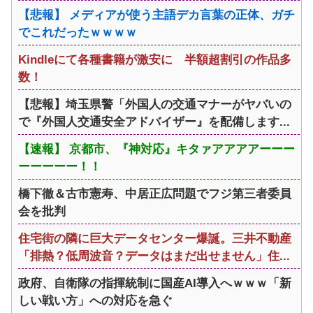
【悲報】 メディアが使う主語デカ言葉の正体、ガチ
でこれだったｗｗｗｗ
Kindleにて各種書籍が激安に 半額超割引の作品多
数！
【悲報】埼玉県警「外国人の交通マナーがヤバいの
で『外国人交通安全アドバイザー』を配備します...
【速報】 京都市、『神対応』キタァアアアアーーー
ーーーーー！！
橋下徹＆古市憲寿、中居正広問題でフジ第三者委員
会を批判
住宅街の隣に巨大データセンター爆誕。三井不動産
「排熱？低周波音？データはまだ出せません」住...
政府、自衛隊の指揮統制に国産AI導入へｗｗｗ「新
しい戦い方」への対応を急ぐ