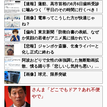
で贅沢！」
【速報】蓮舫、高市首相の8月6日歯科受診
に噛みつく「平日のその時間に行くべき！
そういうお立場！」
【画像】電車ってこうした方が快適じゃ
ね？
【偏向】東京新聞「防衛白書の表紙、なぜ
か笑顔の若者がアニメ風に描かれてい
る！」 ネット「血生臭い表紙の方が良かっ
【悲報】ジャンポケ斎藤、乞食ライバーと
たとでも言うのか？」
化し正式に終わる
阿波おどりで女性の体強調した無断動画拡
散、憤る踊り手「悲しいし気持ち悪い」…
悪質なケースは警察への相談検討
【画像】球児、限界突破
さんま「どこでもドア？あれ不便
やで」