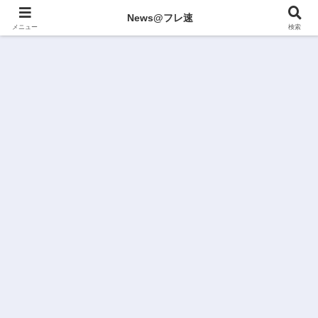
News@フレ速
メニュー
検索