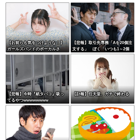
【お前らも気をつけような！】
【悲報】取引先専務「Aを20個注
ガールズバンドのボーカルさ
文する」 ぼく「いつも1～2個
ん、客席ダイブした結果『こ
しか使わないけど本当に20であ
う』なってしまいお気持ち表明
ってる？」 取専「あってる」
してしまう…
→結果『こう』なったんだがコ
レワイが悪いん
か？？？？？？？？
【悲報】今時『紙タバコ』吸っ
【訃報】任天堂、ガチで終わる
てるやつwwwwwwww