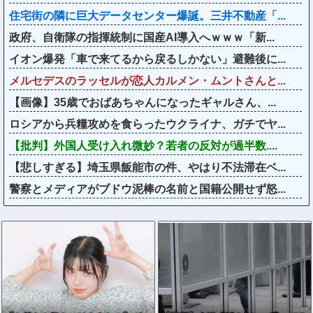
住宅街の隣に巨大データセンター爆誕。三井不動産「...
政府、自衛隊の指揮統制に国産AI導入へｗｗｗ「新...
イオン爆発「車で来てるから戻るしかない」避難後に...
メルセデスのラッセルが恋人カルメン・ムントさんと...
【画像】35歳でおばあちゃんになったギャルさん、...
ロシアから兵糧攻めを食らったウクライナ、ガチでヤ...
【批判】外国人受け入れ微妙？若者の反対が過半数....
【悲しすぎる】埼玉県飯能市の件、やはり不法滞在ベ...
警察とメディアがブドウ泥棒の名前と国籍公開せず怒...