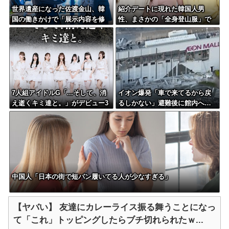
世界遺産になった佐渡金山、韓
紹介デートに現れた韓国人男
国の働きかけで「展示内容を修
性、まさかの「全身登山服」で
正しろ」と要求される
女性困惑ｗｗｗｗｗ
7人組アイドルG「...そして、消
イオン爆発「車で来てるから戻
え逝くキミ達と。」がデビュー3
るしかない」避難後に館内へ…
か月で解散 事務所が事業継続
現場の実態が判明
困難なため
中国人「日本の街で短パン履いてる人が少なすぎる」
【ヤバい】 友達にカレーライス振る舞うことになっ
て「これ」トッピングしたらブチ切れられたｗ...