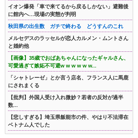
イオン爆発「車で来てるから戻るしかない」避難後
に館内へ…現場の実態が判明
秋田県の出生数 ガチで終わる どうすんのこれ
メルセデスのラッセルが恋人カルメン・ムントさん
と婚約他
【画像】35歳でおばあちゃんになったギャルさん、
可愛過ぎて嫉妬不可避w w w w w w...
「シャトレーゼ」とか言う店名、フランス人に馬鹿
にされまくる
【批判】外国人受け入れ微妙？若者の反対が過半
数...
【悲しすぎる】埼玉県飯能市の件、やはり不法滞在
ベトナム人でした