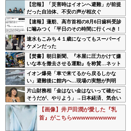
【悲報】「災害時はイオンへ避難」が前提
だった自治体、不安の声が相次ぐ
【速報】蓮舫、高市首相の8月6日歯科受診
に噛みつく「平日のその時間に行くべき！
そういうお立場！」
速水もこみち４１歳になってもスーパーイ
ケメンだった
【焚書】朝日新聞、『本屋に圧力かけて嫌
いな本を撤去させる運動』を称賛…ネット
「これを肯定的に書くとか頭おかしいの
イオン爆発「車で来てるから戻るしかな
か」
い」避難後に館内へ…現場の実態が判明
片山財務相「金はない金はないって確かに
そうだが、やりよう」→日本経済、気合い
で何とかする模様
【画像】井戸田潤が愛した『乳
首』がこちらwwwwwwwwww