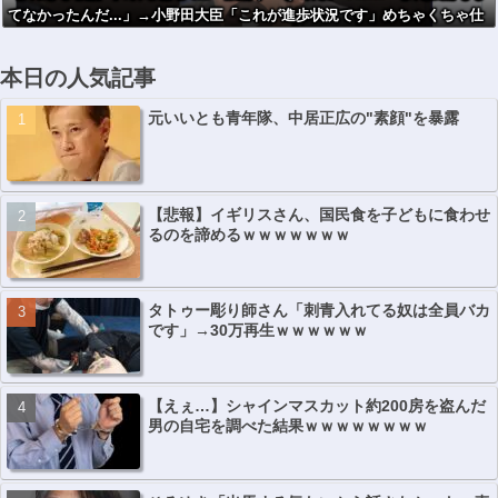
てなかったんだ...」→小野田大臣「これが進歩状況です」めちゃくちゃ仕
に訪れ「撤回求
事していた！
め抗議」
本日の人気記事
元いいとも青年隊、中居正広の"素顔"を暴露
【悲報】イギリスさん、国民食を子どもに食わせ
るのを諦めるｗｗｗｗｗｗｗ
タトゥー彫り師さん「刺青入れてる奴は全員バカ
です」→30万再生ｗｗｗｗｗｗ
【えぇ…】シャインマスカット約200房を盗んだ
男の自宅を調べた結果ｗｗｗｗｗｗｗｗ