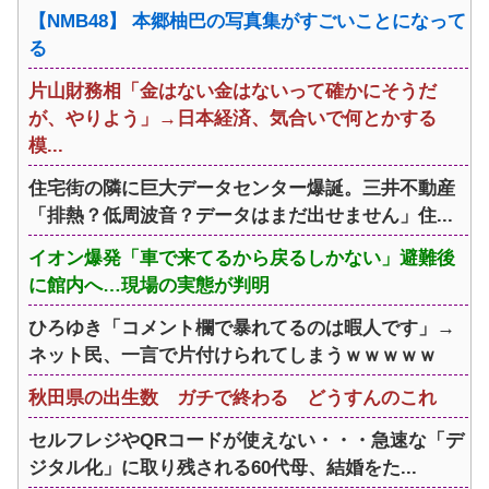
【NMB48】 本郷柚巴の写真集がすごいことになって
る
片山財務相「金はない金はないって確かにそうだ
が、やりよう」→日本経済、気合いで何とかする
模...
住宅街の隣に巨大データセンター爆誕。三井不動産
「排熱？低周波音？データはまだ出せません」住...
イオン爆発「車で来てるから戻るしかない」避難後
に館内へ…現場の実態が判明
ひろゆき「コメント欄で暴れてるのは暇人です」→
ネット民、一言で片付けられてしまうｗｗｗｗｗ
秋田県の出生数 ガチで終わる どうすんのこれ
セルフレジやQRコードが使えない・・・急速な「デ
ジタル化」に取り残される60代母、結婚をた...