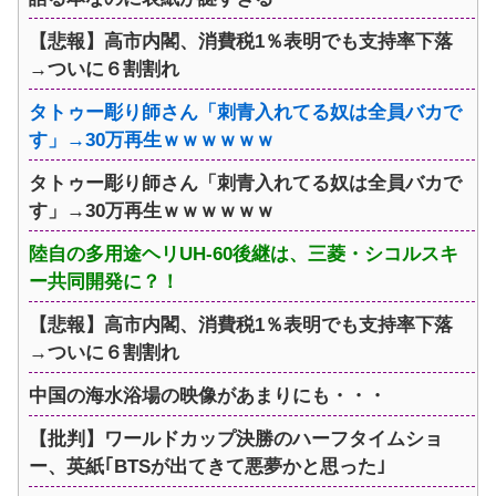
【悲報】高市内閣、消費税1％表明でも支持率下落
→ついに６割割れ
タトゥー彫り師さん「刺青入れてる奴は全員バカで
す」→30万再生ｗｗｗｗｗｗ
タトゥー彫り師さん「刺青入れてる奴は全員バカで
す」→30万再生ｗｗｗｗｗｗ
陸自の多用途ヘリUH-60後継は、三菱・シコルスキ
ー共同開発に？！
【悲報】高市内閣、消費税1％表明でも支持率下落
→ついに６割割れ
中国の海水浴場の映像があまりにも・・・
【批判】ワールドカップ決勝のハーフタイムショ
ー、英紙｢BTSが出てきて悪夢かと思った｣