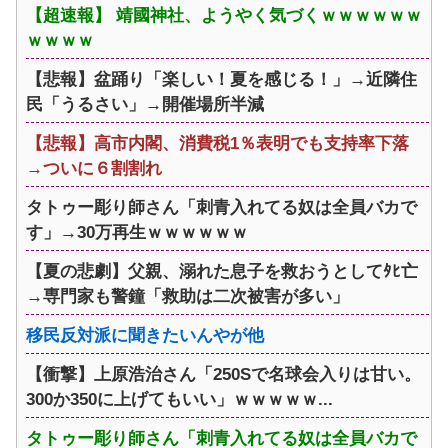
【超速報】 靖國神社、ようやく気づくｗｗｗｗｗｗ
ｗｗｗｗ
【悲報】盆踊り「楽しい！夏を感じる！」→近隣住
民「うるさい」→開催場所半減
【悲報】高市内閣、消費税1％表明でも支持率下落
→ついに６割割れ
タトゥー彫り師さん「刺青入れてる奴は全員バカで
す」→30万再生ｗｗｗｗｗｗ
【夏の悲劇】父親、溺れた息子を救おうとしてﾀﾋ亡
→専門家も警鐘「救助は二次被害が多い」
移民反対派に聞きたいんやが他
【衝撃】上原浩治さん「250Sで名球会入りは甘い。
300か350に上げてもいい」ｗｗｗｗｗ...
タトゥー彫り師さん「刺青入れてる奴は全員バカで