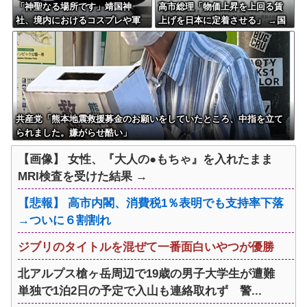
「神聖なる場所です」靖国神
高市総理「物価上昇を上回る賃
社、境内におけるコスプレや軍
上げを日本に定着させる」 →国
装の禁止を発表
家公務員月給3.51％増へ 人事院
の勧告を受け
共産党「熊本地震救援募金のお願いをしていたところ、中指を立て
られました。嫌がらせ酷い」
【画像】 女性、『大人の●もちゃ』を入れたまま
MRI検査を受けた結果 →
【悲報】 高市内閣、消費税1％表明でも支持率下落
→ついに６割割れ
ジブリのタイトルを混ぜて一番面白いやつが優勝
北アルプス槍ヶ岳周辺で19歳の男子大学生が遭難
単独で1泊2日の予定で入山も連絡取れず 警...