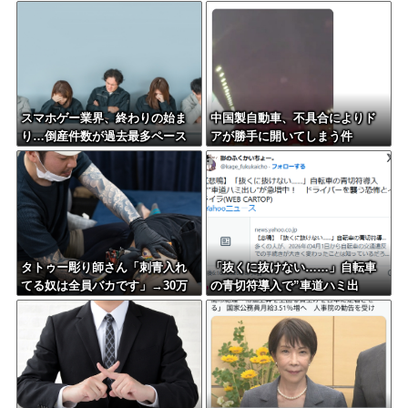
ない奴」で人格に差がある模様
スマホゲー業界、終わりの始ま
中国製自動車、不具合によりド
り…倒産件数が過去最多ペース
アが勝手に開いてしまう件
「数億円かけても爆ﾀﾋ」
タトゥー彫り師さん「刺青入れ
「抜くに抜けない……」自転車
てる奴は全員バカです」→30万
の青切符導入で”車道ハミ出
再生ｗｗｗｗｗｗ
し”が急増中