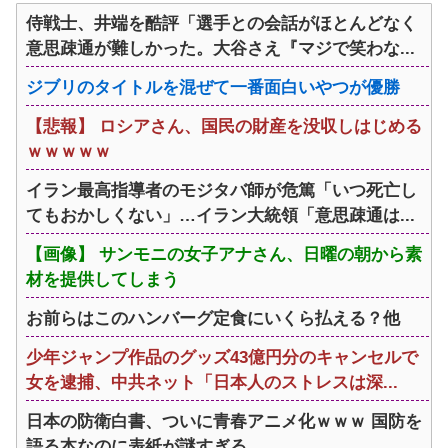
侍戦士、井端を酷評「選手との会話がほとんどなく
意思疎通が難しかった。大谷さえ『マジで笑わな...
ジブリのタイトルを混ぜて一番面白いやつが優勝
【悲報】 ロシアさん、国民の財産を没収しはじめる
ｗｗｗｗｗ
イラン最高指導者のモジタバ師が危篤「いつ死亡し
てもおかしくない」…イラン大統領「意思疎通は...
【画像】 サンモニの女子アナさん、日曜の朝から素
材を提供してしまう
お前らはこのハンバーグ定食にいくら払える？他
少年ジャンプ作品のグッズ43億円分のキャンセルで
女を逮捕、中共ネット「日本人のストレスは深...
日本の防衛白書、ついに青春アニメ化ｗｗｗ 国防を
語る本なのに表紙が謎すぎる