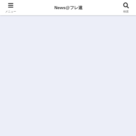
News@フレ速
メニュー
検索