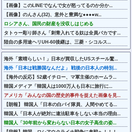
【画像】このLINEでなんで女が怒ってるのか分か...
【画像】のんさん(32)、意外と豊満な●●●●w...
ロシアさん、国民の財産を没収しはじめる
タトゥー彫り師さん「刺青入れてる奴は全員バカです...
陸自の多用途ヘリUH-60後継は、三菱・シコルス...
海外「素晴らしい！」日本が買収したUSスチール驚...
海外「日本は戦勝国なんだよ」 戦後の日本人の特別...
【海外の反応】52歳イチロー、マ軍主催のホームラ...
韓国メディア「韓国人は1000万人も日本に旅行に...
アメリカ「みんなの国の歴史的事件を捉えた画像を見...
【朗報】 韓国人「日本の白バイ隊員、人間やめてる...
韓国人「日本人が絶対に違法駐車をしない本当の理由...
韓国人「30年前から変わらない日本の女子高生の姿...
【悲報】韓国、ロシアウクライナ戦争に参戦へ！！！...