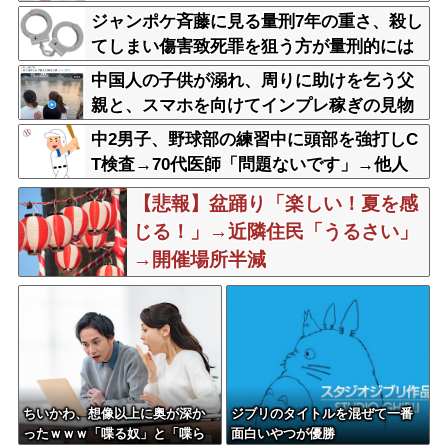
のがお前だろ」
ジャンポケ斉藤に見る量刑7年の重さ、殺し
てしまい傷害致死罪を狙う方が量刑的には
軽いと話題
中国人の子供が溺れ、周りに助けを乞う父
親と、スマホを向けてインプレ稼ぎの見物
人
中2男子、野球部の練習中に頭部を強打しC
T検査→70代医師「問題ないです」→他人
のCT画像で中学生死亡
【悲報】盆踊り「楽しい！夏を感
じる！」→近隣住民「うるさい」
→開催場所半減
ちいかわ、想像以上に奥が深か
ジブリのタイトルを混ぜて一番
ったｗｗｗ「喋る奴」と「喋ら
面白いやつが優勝