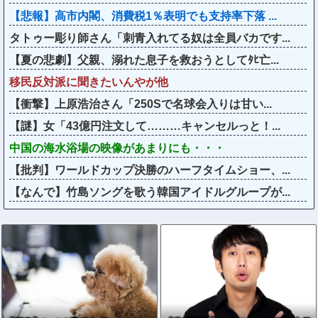
【悲報】高市内閣、消費税1％表明でも支持率下落 ...
タトゥー彫り師さん「刺青入れてる奴は全員バカです...
【夏の悲劇】父親、溺れた息子を救おうとしてﾀﾋ亡...
移民反対派に聞きたいんやが他
【衝撃】上原浩治さん「250Sで名球会入りは甘い...
【謎】女「43億円注文して………キャンセルっと！...
中国の海水浴場の映像があまりにも・・・
【批判】ワールドカップ決勝のハーフタイムショー、...
【なんで】竹島ソングを歌う韓国アイドルグループが...