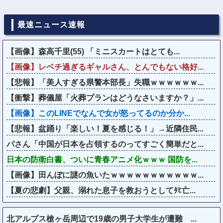
最速ニュース速報
【画像】森高千里(55) 「ミニスカートはとても...
【画像】レベチ過ぎるギャルさん、とんでもない格好...
【悲報】「美人すぎる県警本部長」失職ｗｗｗｗｗｗ...
【衝撃】葬儀屋「火葬プランはどうなさいますか？」...
【画像】このLINEでなんで女が怒ってるのか分か...
【悲報】盆踊り「楽しい！夏を感じる！」→近隣住民...
パさん「中国が日本を占領するのってすごく簡単だと...
日本の防衛白書、ついに青春アニメ化ｗｗｗ 国防を...
【画像】田んぼに謎の魚いたｗｗｗｗｗｗｗｗｗｗｗ...
【夏の悲劇】父親、溺れた息子を救おうとしてﾀﾋ亡...
北アルプス槍ヶ岳周辺で19歳の男子大学生が遭難 ...