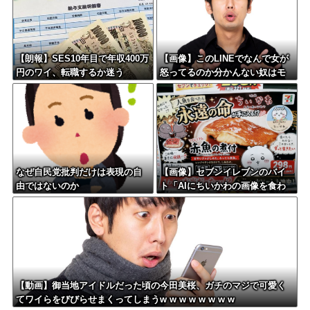
【朗報】SES10年目で年収400万
【画像】このLINEでなんで女が
円のワイ、転職するか迷う
怒ってるのか分かんない奴はモ
テない奴確定らしい←お前らは
勿論わかるよな？？？？？？？
なぜ自民党批判だけは表現の自
【画像】セブンイレブンのバイ
由ではないのか
ト「AIにちいかわの画像を食わ
せてっと………できた！」
【動画】御当地アイドルだった頃の今田美桜、ガチのマジで可愛く
てワイらをびびらせまくってしまうw w w w w w w w