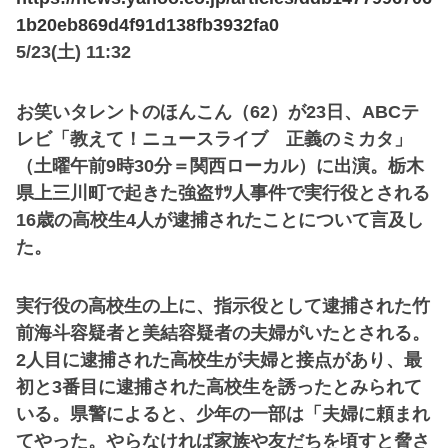
1b20eb869d4f91d138fb3932fa0
5/23(土) 11:32
お笑いタレントのほんこん（62）が23日、ABCテ
レビ「教えて！ニュースライブ 正義のミカタ」
（土曜午前9時30分＝関西ローカル）に出演。栃木
県上三川町で起きた強盗ｻﾂ人事件で実行役とされる
16歳の高校生4人が逮捕されたことについて言及し
た。
実行役の高校生の上に、指示役として逮捕された竹
前海斗容疑者と美結容疑者の夫婦がいたとされる。
2人目に逮捕された高校生が夫婦と接点があり、最
初と3番目に逮捕された高校生を誘ったとみられて
いる。県警によると、少年の一部は「夫婦に頼まれ
てやった。やらなければ家族や友だちを頃すと脅さ