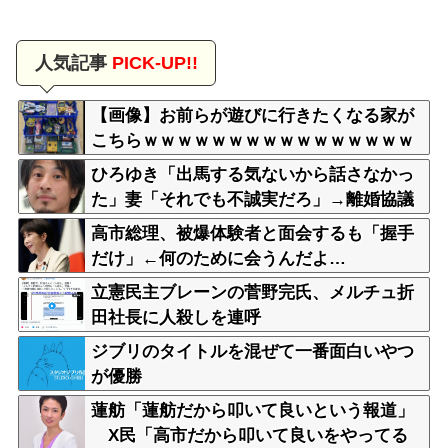
人気記事
PICK-UP!!
【画像】お前らが遊びに行きたくなる家が
こちらｗｗｗｗｗｗｗｗｗｗｗｗｗｗｗｗ
ｗｗｗｗｗｗｗｗｗｗｗｗｗｗｗｗ
ひろゆき「出馬する気ないから話さなかっ
た」妻「それでも不誠実だろ」→離婚協議
へｗｗｗｗｗ
高市総理、被爆体験者と面会するも「握手
だけ」←何のために会うんだよ…
立憲民主ブレーンの菅野完氏、メルチュ折
田社長に人殺しを連呼
ジブリのタイトルを混ぜて一番面白いやつ
が優勝
蓮舫「蓮舫だから叩いて良いという報道」
X民「高市だから叩いて良いをやってる