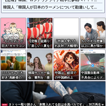
韓国人「韓国人が日本のラーメンについて勘違いして...
『ちいかわ』が
【悲報】盆踊り
「外国人受け入
ちいかわ、想像
巨大“キャラコン
「楽しい！夏を
れ反対」大幅増5
以上に奥が深か
テンツ”になった
感じる！」→近
6.3(%) 東大調
ったｗｗｗ「喋
理由ｗｗｗｗｗ
隣住民「うるさ
査 前回から20
る奴」と「喋ら
ｗｗｗｗｗｗ
い」→開催場所
ポイント以上の
ない奴」で人格
半減
爆増
に差がある模様
????"テレビ大
韓国サッカー協
中国は「経済で
中国製自動車、
好き"高齢者の
会、審判を「接
の中国締め上
不具合によりド
｢テレビ離れ｣が
待」していた疑
げ」続けるトラ
アが勝手に開い
始まった…10代
惑が発覚 →日本
ンプ大統領に感
てしまう件
後半～20代の約
人２人も対象か
謝するかも
7割が"ほぼ見な
い"
タトゥー彫り師さん「刺青入れてる奴は全員バカです」→30万再生ｗ
NEW