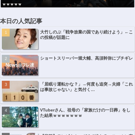
ｗｗｗｗｗ
本日の人気記事
大竹しのぶ「戦争放棄の国であり続けよう」←こ
の投稿が話題に
ショートスリーパー堀大輔、高須幹弥にブチギレ
「居眠り運転かな？」→何度も追突→夫婦「これ
は事故じゃない」と気付く…
VTuberさん、祖母の「家族だけの一日葬」をし
た結果ｗｗｗｗｗｗｗ