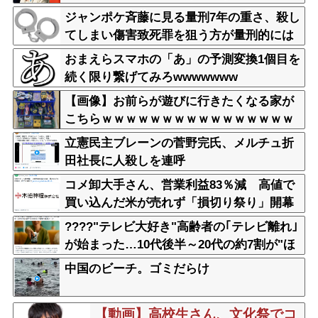
ジャンポケ斉藤に見る量刑7年の重さ、殺し
てしまい傷害致死罪を狙う方が量刑的には
軽いと話題
おまえらスマホの「あ」の予測変換1個目を
続く限り繋げてみろwwwwwww
【画像】お前らが遊びに行きたくなる家が
こちらｗｗｗｗｗｗｗｗｗｗｗｗｗｗｗｗ
ｗｗｗｗｗｗｗｗｗｗｗｗｗｗｗｗ
立憲民主ブレーンの菅野完氏、メルチュ折
田社長に人殺しを連呼
コメ卸大手さん、営業利益83％減 高値で
買い込んだ米が売れず「損切り祭り」開幕
へ
????"テレビ大好き"高齢者の｢テレビ離れ｣
が始まった…10代後半～20代の約7割が"ほ
ぼ見ない"
中国のビーチ。ゴミだらけ
【動画】高校生さん、文化祭でコ