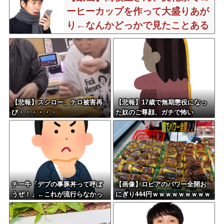
ーヒーカップを作って大盛りあが
り←なんかどっかで見たことある
と話題に
【悲報】スシロー、テロ被害再
【悲報】17歳で無期懲役になっ
び・・・・・・
た奴のご尊顔、ガチで怖い
チー牛「デブの事豚丼って呼ぼ
【画像】ロピアのパワー全開お
うぜ！」←これが流行らなかっ
にぎり444円ｗｗｗｗｗｗｗｗｗ
た理由
ｗｗｗ