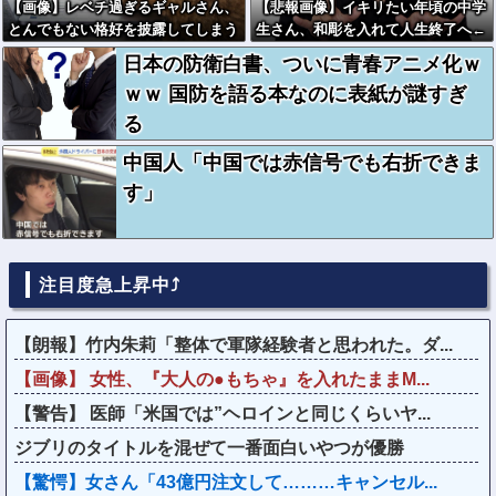
【画像】レベチ過ぎるギャルさん、
【悲報画像】イキリたい年頃の中学
とんでもない格好を披露してしまう
生さん、和彫を入れて人生終了へ←
w w w w w w w
これw w w w w w
日本の防衛白書、ついに青春アニメ化ｗ
ｗｗ 国防を語る本なのに表紙が謎すぎ
る
中国人「中国では赤信号でも右折できま
す」
注目度急上昇中⤴
【朗報】竹内朱莉「整体で軍隊経験者と思われた。ダ...
【画像】 女性、『大人の●もちゃ』を入れたままM...
【警告】 医師「米国では”ヘロインと同じくらいヤ...
ジブリのタイトルを混ぜて一番面白いやつが優勝
【驚愕】女さん「43億円注文して………キャンセル...