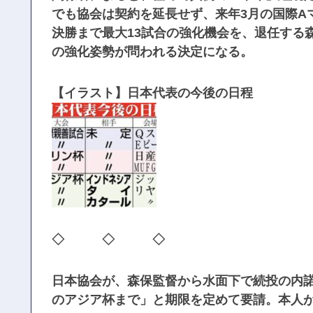
でも協会は契約を延長せず、来年3月の国際A
決勝まで最大13試合の強化機会を、退任する
の強化姿勢が問われる決定になる。
【イラスト】日本代表の今後の日程
◇ ◇ ◇
日本協会が、森保監督から水面下で続投の内
のアジア杯まで」と期限を定めて要請。本人