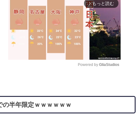
もっと読む
arrow_forward_ios
Powered by 
GliaStudios
M
u
t
での半年限定ｗｗｗｗｗｗ
e