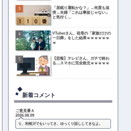
「居眠り運転かな？」→何度も追
突→夫婦「これは事故じゃない」
と気付く…
VTuberさん、祖母の「家族だけの
一日葬」をした結果ｗｗｗｗｗｗ
ｗ
【悲報】テレビさん、ガチで終わ
る…スマホに完全敗北ｗｗｗｗｗ
新着コメント
ご意見番Ａ
2026.08.09
り、利根川でもいってさ、ゆっくり話ししてきなよ。