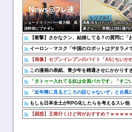
中国の海水浴場の映像があまりにも・・・
【批判】ワールドカップ決勝のハーフタイムショー、英紙｢
【なんで】竹島ソングを歌う韓国アイドルグループが
ショートスリーパー堀大輔、高
高配当をうたった「みんな
須幹弥にブチギレ
家さん」→実態は2881億円
務超過
【衝撃】さかなクン、結婚してる？の質問に「
イーロン・マスク「中国のロボットはデタラメ
【画像】セブンイレブンのバイト「AIにちいか
この漫画の表紙、青少年を精通させにかかりすぎ
「タトゥー入れてる奴は全員バカです」「すごい民度
「近年稀に見るどころの話じゃないぞ」と台風15
もしも日本全土がRPG化したらを考えるスレ他
【困惑】王将行くけど何がおすすめ？ｗｗｗｗ