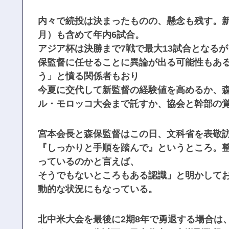
内々で続投は決まったものの、懸念も残す。新
月）も含めて年内6試合。
アジア杯は決勝まで7戦で最大13試合となる
保監督に任せることに異論が出る可能性もある
う」と憤る関係者もおり
今夏に交代して新監督の経験値を高めるか、森
ル・モロッコ大会まで託すか、協会と幹部の
宮本会長と森保監督はこの日、文科省を表敬
『しっかりと手順を踏んで』というところ。
っているのかと言えば、
そうでもないところもある認識」と明かして
動的な状況にもなっている。
北中米大会を最後に2期8年で勇退する場合は