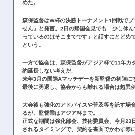
めた。
森保監督はW杯の決勝トーナメント1回戦でブ
せん」と発言。2日の帰国会見でも「少し休
っているのはそこまでです」と話すにとどめ
という。
一方で協会は、森保監督がアジア杯で11年カ
約延長しない考えだ。
来年3月の国際Aマッチデーを新監督の初陣に
最後に勇退し、協会からも離れる場合は超異
大会後も強化のアドバイスや普及等を託す場
るが、監督業はアジア杯まで。
正式な期間は強化部会、技術委員会、今月23
されるタイミングで、契約を書面でかわす際