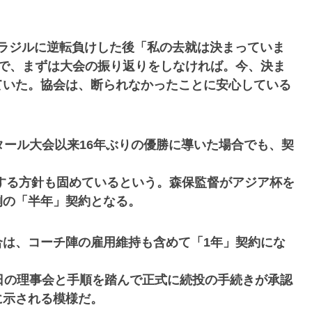
ラジルに逆転負けした後「私の去就は決まっていま
んで、まずは大会の振り返りをしなければ。今、決ま
ていた。協会は、断られなかったことに安心している
タール大会以来16年ぶりの優勝に導いた場合でも、契
する方針も固めているという。森保監督がアジア杯を
例の「半年」契約となる。
合は、コーチ陣の雇用維持も含めて「1年」契約にな
日の理事会と手順を踏んで正式に続投の手続きが承認
に示される模様だ。