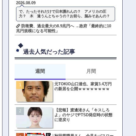
2026.08.09
で、たったそれだけで日本護れんの？ アメリカの圧
力？ 木 違うんとちゃうの？お前ら、脳みそあんの？
防衛費、過去最大の8.9兆円へ →政府「最終的に10
兆円規模になる可能性」
過去人気だった記事
週間
月間
元TOKIO山口達也、家賃3.4万円
【悲報】東京着く前にHP尽
の新居を公開ｗｗｗｗｗｗｗｗ
方民ｗｗｗ移動だけで瀕死
【悲報】渡邊渚さん「キスしろ
【ファーw】水着女子さん「
よ」のヤジでPTSD発症時の状態
オッサン盗撮してる…通報
に逆戻り
ゃ！」→結果まさかの事態
てしまうw w w w w w w w 
秋田県職員さん、会見をバスロー
皇族確保策、天皇陛下の一