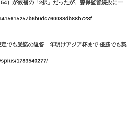
（54）が候補の「2択」だったが、森保監督続投に一
06c1415615257b6b0dc760088db88b728f
定でも受諾の返答 年明けアジア杯まで 優勝でも契
wsplus/1783540277/