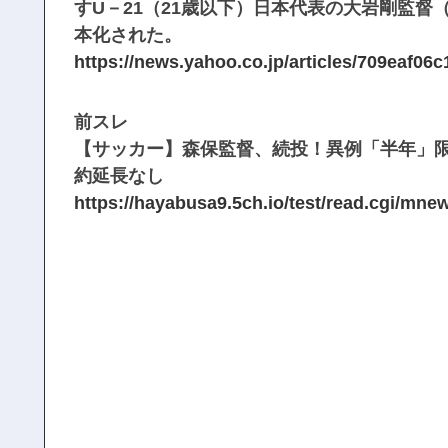
すU－21（21歳以下）日本代表の大岩剛監督
本化された。
https://news.yahoo.co.jp/articles/709eaf
前スレ
【サッカー】森保監督、続投！異例「半年」限
約延長なし
https://hayabusa9.5ch.io/test/read.cgi/mne