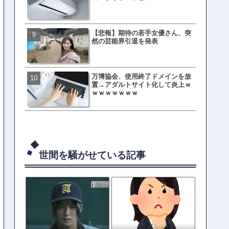
ｗｗｗｗｗｗｗｗ
【悲報】期待の若手女優さん、突
元TOKIO山口達也、家賃3.4
然の芸能界引退を発表
の新居を公開ｗｗｗｗｗｗ
万博協会、使用終了ドメインを放
母親「息子の借りた本が心
置→アダルトサイト化して炎上ｗ
真をSNS投稿→司書らから
ｗｗｗｗｗｗｗ
の指摘殺到
世間を騒がせている記事