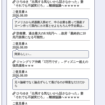
ひろゆき「出馬する気ないから話さなかった」妻
「それでも不誠実だろ」→離婚協議へｗｗｗｗｗ
ご意見番Ａ
2026.08.09
アメリカから武器購入辞めて、中小企業を囲って国産ド
ローン作って国内にカネ落とせよもちろん中手企業は...
防衛費、過去最大の8.9兆円へ →政府「最終的に10
兆円規模になる可能性」
ご意見番Ａ
2026.08.09
阿呆らしい…
ジャングリア沖縄「3万円です」←ディズニー超えの
強気価格ｗｗｗ
ご意見番Ａ
2026.08.09
元々論破でなく論点ずらして逃げるのが得意なだけだか
ら
ひろゆき「出馬する気ないから話さなかった」妻
「それでも不誠実だろ」→離婚協議へｗｗｗｗｗ
ご意見番Ａ