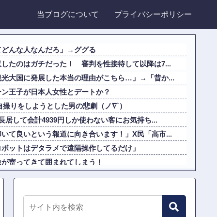
当ブログについて
プライバシーポリシー
てどんな人なんだろ」→ググる
したのはガチだった！ 審判を性接待して以降は7...
光大国に発展した本当の理由がこちら…」→「昔か...
ーン王子が日本人女性とデートか？
りの自撮りをしようとした男の悲劇（ノ∇`）
居して会計4939円しか使わない客にお気持ち...
いて良いという報道に向き合います！」X民「高市...
ロボットはデタラメで遠隔操作してるだけ」
虫が寄ってきて囲まれてしまう！
光大国に発展した本当の理由がこちら…」→「昔か...
性アニメキャラといえば誰が思い浮かぶ？」
20他