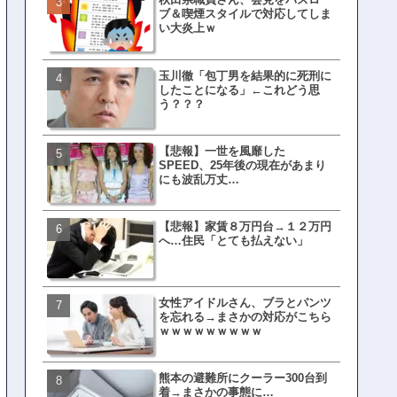
ブ＆喫煙スタイルで対応してしま
界ピリつくｗｗｗ
い大炎上ｗ
玉川徹「包丁男を結果的に死刑に
文春、沖縄問題の"触れては
したことになる」←これどう思
ない話"を暴露してしまうｗ
う？？？
ｗｗｗｗｗ
【悲報】一世を風靡した
ランサムウェア攻撃を受け
SPEED、25年後の現在があまり
レイ、わずか10日で復旧し
にも波乱万丈…
がこちら
【悲報】家賃８万円台→１２万円
福岡テレビ局にとんでもな
へ…住民「とても払えない」
アナが入社してしまうｗｗ
女性アイドルさん、ブラとパンツ
【衝撃】三笘が事故った時
を忘れる→まさかの対応がこちら
てた車ってさ…←これw w w 
ｗｗｗｗｗｗｗｗｗ
w w w w
熊本の避難所にクーラー300台到
有吉「うまくても絶対に行
着→まさかの事態に…
ない店」がこちら…ネット