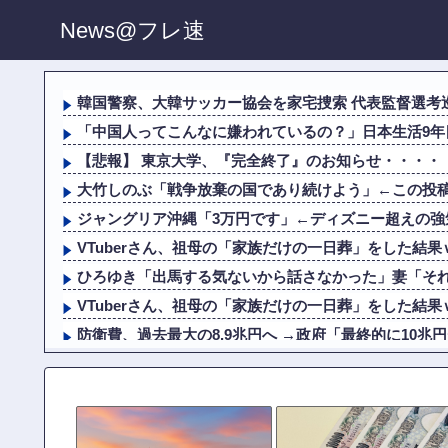
News@フレ速
韓国警察、大韓サッカー協会を家宅捜索 代表監督選考
「中国人ってこんなに嫌われているの？」日本生活9年
【悲報】 東京大学、『完全終了』のお知らせ・・・・
大竹しのぶ「戦争放棄の国であり続けよう」←この投
ジャングリア沖縄「3万円です」←ディズニー超えの強
VTuberさん、祖母の「家族だけの一日葬」をした結
ひろゆき「出馬する気ないから話さなかった」妻「それで
VTuberさん、祖母の「家族だけの一日葬」をした結
防衛費、過去最大の8.9兆円へ →政府「最終的に10兆円
佐藤二朗、橋本愛との騒動で主演映画が完全白紙へｗ
ひろゆき「出馬する気ないから話さなかった」妻「それで
「タトゥー入れてる奴は全員バカです」「すごい民度低い