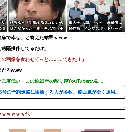
【画像】まんさん、ぶち切
BTSが出てきて悪...
Amazonができる前って通
待望の日本デビュー
【画像】セクシー女優・涼
で大
ひろゆき「出馬する気ないから
車大手工場にも女性・高齢者…
の債
話さなかった」妻「それでも不
軽作業ラインやスポットワーク
誠実だろ」→離婚協議へｗｗｗ
お魚で幸せ」と答えた結果ｗｗｗ
ｗｗ
で遠隔操作してるだけ」
わの画像を食わせてっと………できた！」
だろwww
低い」この道23年の彫り師YouTuberの動...
号の予想進路に困惑する人が多数、偏西風が全く通用...
ｗｗｗｗｗｗ他