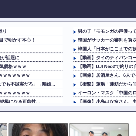
巡り
男の子「モモンガの声優っ
目で明かす本心！
韓国がサッカーの審判を買収
韓国人「日本がここまでの観
稿が話題に
【動画】タイのティパンコ
気価格ｗｗｗ
【動画】DJI Neo2で釣
果ｗｗｗｗｗｗｗ
【画像】居酒屋さん、6人で長
も不誠実だろ」→離婚...
【衝撃】蓮舫「蓮舫だから叩
果ｗｗｗｗｗｗｗ
イーロン・マスク「中国の
規模になる可能性...
【画像】小島はな🌸さん、
ｗｗｗｗ
韓国人「日本がここまでの観
も不誠実だろ」→離婚...
外国人「アンチがいない女
」この道23年の彫り...
【ウマ娘】ウマ娘バストTOP