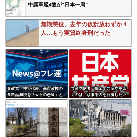
通点と我流の演出論
中露軍艦4隻が“日本一周”
無期懲役、去年の仮釈放わずか４
人…もう実質終身刑だった
参政党・神谷代表、高市政権の
共産党信者「募金で共産党を叩
食料品減税を「天下の愚策」と
くのは、頑張る人を邪魔したい
一刀両断
という日本人らしい薄暗い欲望
のせい」