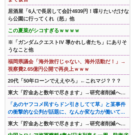
居酒屋「6人で長居して会計4939円！喋りたいだけな
ら公園に行ってくれ（怒」他
この夏菜がシコすぎるｗｗｗｗ
※「ガンダムクエストIV 導かれし者たち」にありそ
うなこと他
福岡県議会「海外旅行じゃない、海外活動だ！」→
視察費2.65億円公開で再炎上ｗｗｗ
20代「50年ローンでええやろ」←これマジ？？？
東大「貯金あと数年で尽きます」→研究者削減へ…
「あのヤフコメ民すらドン引きしてて草」と某事件
の衝撃的な公判が話題に、なんか変な力が働いて...
東大「貯金あと数年で尽きます」→研究者削減へ…