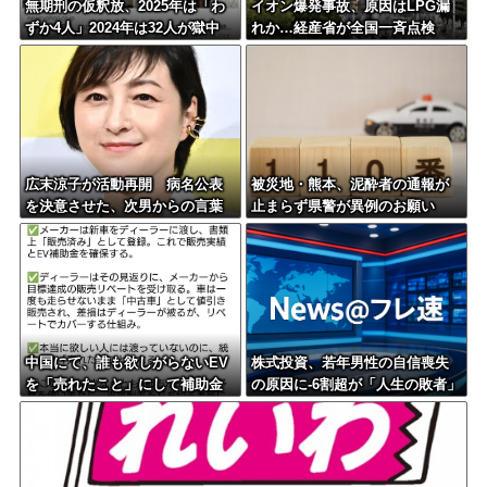
無期刑の仮釈放、2025年は「わ
イオン爆発事故、原因はLPG漏
ずか4人」2024年は32人が獄中
れか…経産省が全国一斉点検
死…「終身刑化」の傾向続く
広末涼子が活動再開 病名公表
被災地・熊本、泥酔者の通報が
を決意させた、次男からの言葉
止まらず県警が異例のお願い
明かす
中国にて、誰も欲しがらないEV
株式投資、若年男性の自信喪失
を「売れたこと」にして補助金
の原因に-6割超が「人生の敗者」
を騙し取る事案が横行。販売実
自認
績水増し