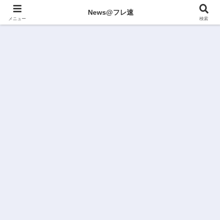
News@フレ速
メニュー
検索