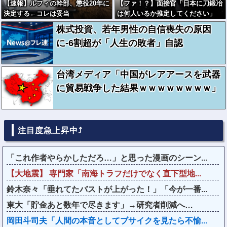
【速報】ルフィの幹部、懲役20年に
【ファ！？】面接官「日本に刀鍛冶
決定する←コレは妥当
は何人いるか推定してください」
か？？？？？？？
俺「188人です」 面接官「どうい
株式投資、若年男性の自信喪失の原因
う風に考えましたか？」 俺「知っ
に-6割超が「人生の敗者」自認
てました」→この後『こう』なった
んだがマジで納得いかな
い！！！！！
台湾メディア「中国がレアアースを武器
に貿易戦争した結果ｗｗｗｗｗｗｗｗ」
注目度急上昇中⤴
「これ作者やらかしただろ…」と思った漫画のシーン...
【大地震】 専門家「南海トラフだけでなく直下型地...
鈴木奈々「垂れてたバストが上がった！」「今が一番...
東大「貯金あと数年で尽きます」→研究者削減へ…
岡田斗司夫「人間の本音としてブサイクを見たら不愉...