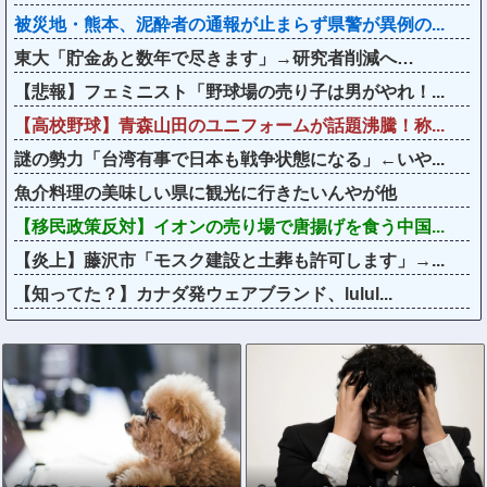
被災地・熊本、泥酔者の通報が止まらず県警が異例の...
東大「貯金あと数年で尽きます」→研究者削減へ…
【悲報】フェミニスト「野球場の売り子は男がやれ！...
【高校野球】青森山田のユニフォームが話題沸騰！称...
謎の勢力「台湾有事で日本も戦争状態になる」←いや...
魚介料理の美味しい県に観光に行きたいんやが他
【移民政策反対】イオンの売り場で唐揚げを食う中国...
【炎上】藤沢市「モスク建設と土葬も許可します」→...
【知ってた？】カナダ発ウェアブランド、lulul...