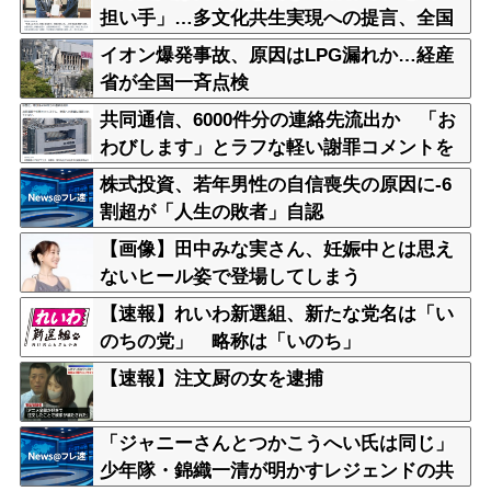
担い手」…多文化共生実現への提言、全国
知事会が政府に提出
イオン爆発事故、原因はLPG漏れか…経産
省が全国一斉点検
共同通信、6000件分の連絡先流出か 「お
わびします」とラフな軽い謝罪コメントを
発表
株式投資、若年男性の自信喪失の原因に-6
割超が「人生の敗者」自認
【画像】田中みな実さん、妊娠中とは思え
ないヒール姿で登場してしまう
【速報】れいわ新選組、新たな党名は「い
のちの党」 略称は「いのち」
【速報】注文厨の女を逮捕
「ジャニーさんとつかこうへい氏は同じ」
少年隊・錦織一清が明かすレジェンドの共