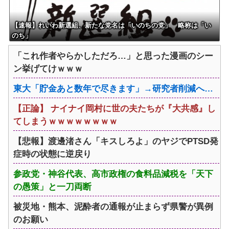
【速報】れいわ新選組、新たな党名は「いのちの党」 略称は「い
のち」
「これ作者やらかしただろ…」と思った漫画のシー
ン挙げてけｗｗｗ
東大「貯金あと数年で尽きます」→研究者削減へ…
【正論】 ナイナイ岡村に世の夫たちが『大共感』し
てしまうｗｗｗｗｗｗｗｗ
【悲報】渡邊渚さん「キスしろよ」のヤジでPTSD発
症時の状態に逆戻り
参政党・神谷代表、高市政権の食料品減税を「天下
の愚策」と一刀両断
被災地・熊本、泥酔者の通報が止まらず県警が異例
のお願い