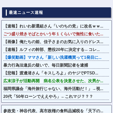
最速ニュース速報
【速報】れいわ新選組さん「いのちの党」に改名ｗｗ...
ごつ盛り焼きそばとかいう年１くらいで無性に食いた...
【画像】俺たちの姫、佳子さまのお気に入りのドレス...
【速報】ルフィの幹部、懲役20年に決定する←コレ...
【爆笑動画】ママさん「新しい洗濯機買って1発目に...
暴力行為法違反の疑いで、毎日新聞記者を逮捕
【悲報】渡邊渚さん「キスしろよ」のヤジでPTSD...
広末涼子が活動再開 病名公表を決意させた、次男か...
福岡県議会「海外旅行じゃない、海外活動だ！」→視...
20代「50年ローンでええやろ」←これマジ？？？
参政党・神谷代表、高市政権の食料品減税を「天下の...