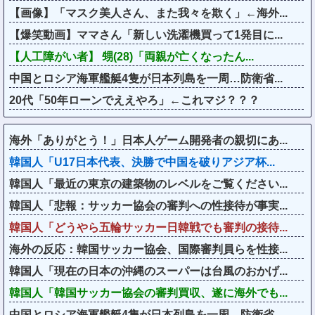
【画像】「マスク美人さん、また我々を欺く」←海外...
【爆笑動画】ママさん「新しい洗濯機買って1発目に...
【人工障がい者】 甥(28)「両親が亡くなったん...
中国とロシア海軍艦艇4隻が日本列島を一周…防衛省...
20代「50年ローンでええやろ」←これマジ？？？
海外「ありがとう！」日本人ゲーム開発者の親切にあ...
韓国人「U17日本代表、決勝で中国を破りアジア杯...
韓国人「最近の東京の建築物のレベルをご覧ください...
韓国人「悲報：サッカー協会の審判への性接待が事実...
韓国人「どうやら五輪サッカー日韓戦でも審判の接待...
海外の反応：韓国サッカー協会、国際審判員らを性接...
韓国人「現在の日本の沖縄のスーパーは台風のおかげ...
韓国人「韓国サッカー協会の審判買収、遂に海外でも...
中国とロシア海軍艦艇4隻が日本列島を一周…防衛省...