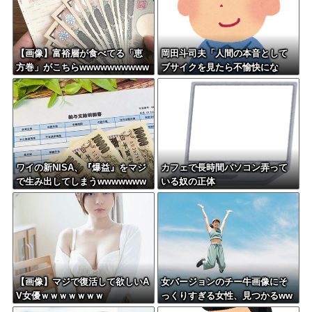
【画像】富裕層が食べてる「恵
岡田斗司夫「人間の本音として
方巻」がこちらwwwwwwwwww
ブサイクを見たら不愉快にな
www
る。この責任をどうとるんだ」
ワイの新NISA、『爆益』をマジ
カフェで長時間パソコン弄って
で生み出してしまうwwwwwww
いる奴の正体
ww
【画像】マジで復活して欲しいA
女バージョンのチー牛画像にそ
V女優ｗｗｗｗｗｗｗ
っくりすぎる女性、見つかるww
w