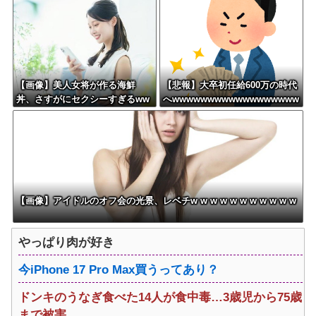
【画像】美人女将が作る海鮮
【悲報】大卒初任給600万の時代
丼、さすがにセクシーすぎるww
へwwwwwwwwwwwwwwwwww
wwww
w
【画像】アイドルのオフ会の光景、レベチw w w w w w w w w w w
やっぱり肉が好き
今iPhone 17 Pro Max買うってあり？
ドンキのうなぎ食べた14人が食中毒…3歳児から75歳
まで被害