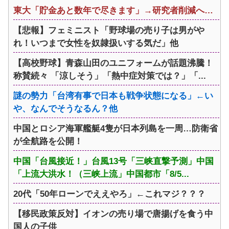
東大「貯金あと数年で尽きます」→研究者削減へ…
【悲報】フェミニスト「野球場の売り子は男がや
れ！いつまで女性を奴隷扱いする気だ」他
【高校野球】青森山田のユニフォームが話題沸騰！
称賛続々 「涼しそう」「熱中症対策では？」「...
謎の勢力「台湾有事で日本も戦争状態になる」←い
や、なんでそうなるん？他
中国とロシア海軍艦艇4隻が日本列島を一周…防衛省
が全航路を公開！
中国「台風接近！」台風13号「三峡直撃予測」中国
「上流大洪水！（三峡上流」中国都市「8/5...
20代「50年ローンでええやろ」←これマジ？？？
【移民政策反対】イオンの売り場で唐揚げを食う中
国人の子供