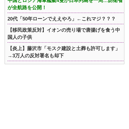
中国とロシア海軍艦艇4隻が日本列島を一周…防衛省
が全航路を公開！
20代「50年ローンでええやろ」←これマジ？？？
【移民政策反対】イオンの売り場で唐揚げを食う中
国人の子供
【炎上】藤沢市「モスク建設と土葬も許可します」
→3万人の反対署名も却下