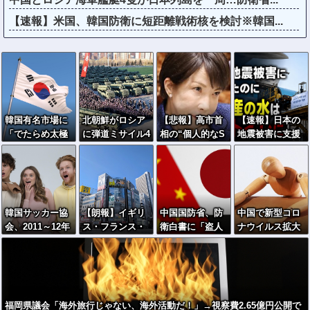
【速報】米国、韓国防衛に短距離戦術核を検討※韓国...
韓国有名市場に
北朝鮮がロシア
【悲報】高市首
【速報】日本の
「でたらめ太極
に弾道ミサイル4
相の“個人的なS
地震被害に支援
旗」商品…徐教
0発供与、ミサイ
NS投稿”で習近
したのに「韓国
授「覚醒するべ
ル部隊90人派遣
平ブチギレ説ｗ
産の水は水洗ト
き」
開始…さらに80
ｗｗｗｗ
イレに」
発見通し！
韓国サッカー協
【朗報】イギリ
中国国防省、防
中国で新型コロ
会、2011～12年
ス・フランス・
衛白書に「盗人
ナウイルス拡大
に国際審判員ら
ドイツ「日本行
たけだけしい」
「治療薬販売制
を性接待
きたい」検索ラ
限指針」のせい
ンキング上位独
で薬局で買えず
占ｗｗｗ
福岡県議会「海外旅行じゃない、海外活動だ！」→視察費2.65億円公開で