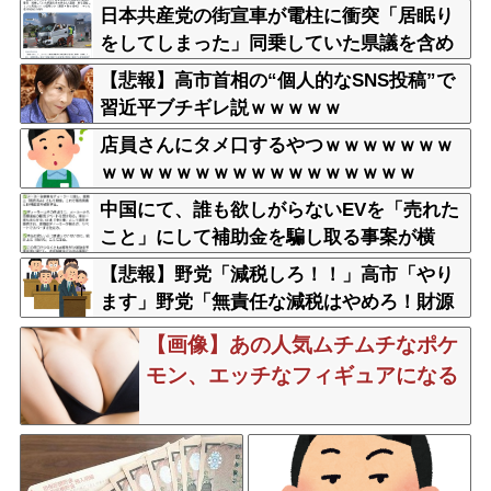
発表
日本共産党の街宣車が電柱に衝突「居眠り
をしてしまった」同乗していた県議を含め
男女3人重傷
【悲報】高市首相の“個人的なSNS投稿”で
習近平ブチギレ説ｗｗｗｗｗ
店員さんにタメ口するやつｗｗｗｗｗｗｗ
ｗｗｗｗｗｗｗｗｗｗｗｗｗｗｗｗｗ
中国にて、誰も欲しがらないEVを「売れた
こと」にして補助金を騙し取る事案が横
行。販売実績水増し
【悲報】野党「減税しろ！！」高市「やり
ます」野党「無責任な減税はやめろ！財源
はどうする????」
【画像】あの人気ムチムチなポケ
モン、エッチなフィギュアになる