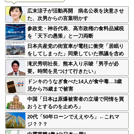
広末涼子が活動再開 病名公表を決意させ
た、次男からの言葉明かす
参政党・神谷代表、高市政権の食料品減税
を「天下の愚策」と一刀両断
日本共産党の街宣車が電柱に衝突「居眠り
をしてしまった」同乗していた県議を含め
男女3人重傷
滝沢秀明社長、熊本入り示唆「男手が必
要。時間を見つけて行きたい」
ドンキのうなぎ食べた14人が食中毒…3歳
児から75歳まで被害
中国「日本は原爆被害者の立場で同情を買
おうとするのを止めろ」
20代「50年ローンでええやろ」←これマ
ジ？？？