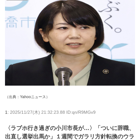
（出典：
Yahooニュース
）
1:
2025/11/27(木) 21:32:23.88 ID:qn/R9MGv9
〈ラブホ行き過ぎの小川市長が…〉「ついに辞職、
出直し選挙出馬か」１週間でガラリ方針転換のウラ