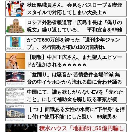
秋田県職員さん、会見をバスローブ＆喫煙
スタイルで対応してしまい大炎上ｗ
ロシア外務省報道官「広島市長は『偽りの
呪文』繰り返している」 平和宣言を非難
かつて650万部を誇った「週刊少年ジャン
プ」、発行部数が初の100万部割れ
【朗報】中居正広さん、また聖人エピソー
ドが追加されるｗｗｗｗｗ
「盆踊り」は騒音か 苦情数件会場半減 無
音の中イヤホンから流れる曲に合わせ踊る
サイレント盆ダンスも
中国にて、誰も欲しがらないEVを「売れた
こと」にして補助金を騙し取る事案が横
行。販売実績水増し
【 つ 】面識ある女性の水筒に"下半身"を押
し付け"使用不能"にした疑い 66歳男を
「器物損壊」容疑で逮捕 札幌市
積水ハウス「地面師に55億円騙し