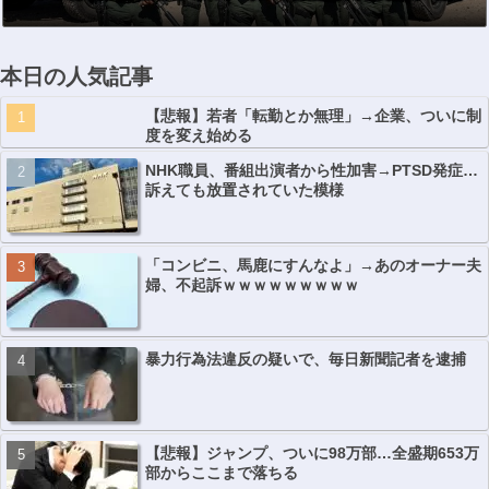
本日の人気記事
【悲報】若者「転勤とか無理」→企業、ついに制
度を変え始める
NHK職員、番組出演者から性加害→PTSD発症…
訴えても放置されていた模様
「コンビニ、馬鹿にすんなよ」→あのオーナー夫
婦、不起訴ｗｗｗｗｗｗｗｗｗ
暴力行為法違反の疑いで、毎日新聞記者を逮捕
【悲報】ジャンプ、ついに98万部…全盛期653万
部からここまで落ちる