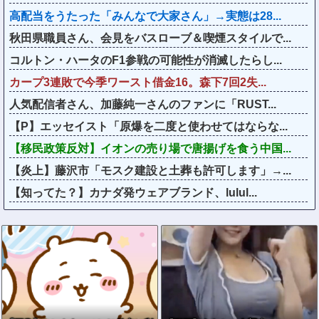
高配当をうたった「みんなで大家さん」→実態は28...
秋田県職員さん、会見をバスローブ＆喫煙スタイルで...
コルトン・ハータのF1参戦の可能性が消滅したらし...
カープ3連敗で今季ワースト借金16。森下7回2失...
人気配信者さん、加藤純一さんのファンに「RUST...
【P】エッセイスト「原爆を二度と使わせてはならな...
【移民政策反対】イオンの売り場で唐揚げを食う中国...
【炎上】藤沢市「モスク建設と土葬も許可します」→...
【知ってた？】カナダ発ウェアブランド、lulul...