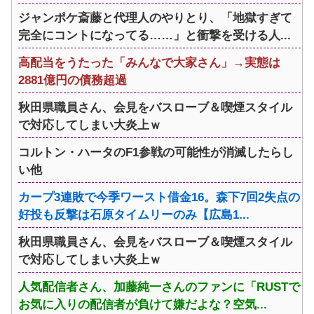
ジャンポケ斎藤と代理人のやりとり、「地獄すぎて
完全にコントになってる……」と衝撃を受ける人...
高配当をうたった「みんなで大家さん」→実態は
2881億円の債務超過
秋田県職員さん、会見をバスローブ＆喫煙スタイル
で対応してしまい大炎上ｗ
コルトン・ハータのF1参戦の可能性が消滅したらし
い他
カープ3連敗で今季ワースト借金16。森下7回2失点の
好投も反撃は石原タイムリーのみ【広島1...
秋田県職員さん、会見をバスローブ＆喫煙スタイル
で対応してしまい大炎上ｗ
人気配信者さん、加藤純一さんのファンに「RUSTで
お気に入りの配信者が負けて嫌だよな？空気...