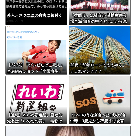
外人、スクエニの真実に気付く
「盆踊り」は騒音か 苦情数件会
場半減 無音の中イヤホンから流
れる曲に合わせ踊るサイレント
盆ダンスも
【????】「ゾンビたばこ売人」
20代「50年ローンでええやろ」
と肩組みショット「小園海斗」
←これマジ？？？
に注がれる“厳しい視線” 「レ
ギュラー剥奪も選択肢のひとつ
に」
【速報】れいわ新選組、新たな
ドンキのうなぎ食べた14人が食
党名は「いのちの党」 略称は
中毒…3歳児から75歳まで被害
「いのち」