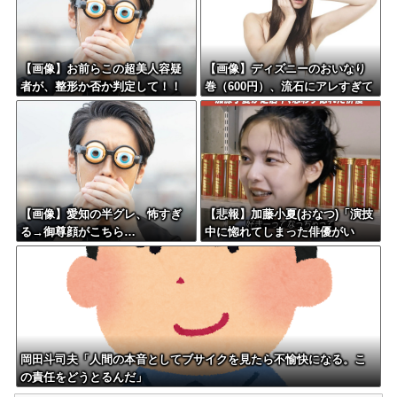
【画像】お前らこの超美人容疑
【画像】ディズニーのおいなり
者が、整形か否か判定して！！
巻（600円）、流石にアレすぎて
→画像がこちらw w w w w w w
賛否両論の大炎上をしてしまうw
w w w
w w w w w w
【画像】愛知の半グレ、怖すぎ
【悲報】加藤小夏(おなつ)「演技
る→御尊顔がこちら…
中に惚れてしまった俳優がい
る」
岡田斗司夫「人間の本音としてブサイクを見たら不愉快になる。こ
の責任をどうとるんだ」