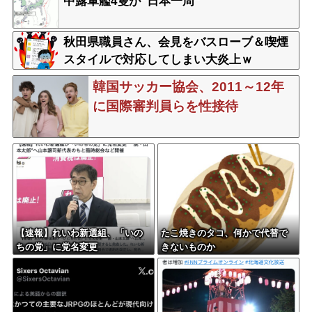
中露軍艦4隻が“日本一周”
秋田県職員さん、会見をバスローブ＆喫煙
スタイルで対応してしまい大炎上ｗ
韓国サッカー協会、2011～12年
に国際審判員らを性接待
【速報】れいわ新選組、「いの
たこ焼きのタコ、何かで代替で
ちの党」に党名変更
きないものか