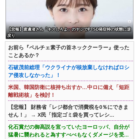
【悲報】渡邊渚さん「キスしろよ」のヤジでPTSD発症時の状態に逆
戻り
お前ら『ペルチェ素子の首ネッククーラー』使った
ことあるか？
石破茂前総理「ウクライナが核放棄しなければロシ
ア侵攻しなかった」！
米国、韓国防衛に核持ち出すか…中ロに備え「短距
離戦術核」を検討！
【悲報】 財務省「レジ都合で消費税を0％にできま
せん！」 → X民「指定ゴミ袋を買ってレシ...
化石賞だの御高説を宣っていたヨーロッパ、自分が
猛暑に襲われると為すすべべもなくダメージを受...