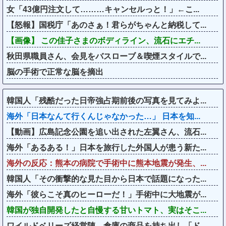
女「43億円注文して………キャンセルっと！」←こ...
【怒報】国税庁「あのさぁ！君らがちゃんと納税して...
【画像】 この佳子さまのボディライン、流石にエチ...
秋田県職員さん、会見をバスローブ＆喫煙スタイルで...
脳の手術で正常な脳を摘出
韓国人「残酷だった日帝強占期前後の写真を見てみよ...
海外「日本なんて行くんじゃなかった…」 日本を知...
【動画】広島記念公園を追い出された左翼さん、流石...
海外「あるある！」日本を旅行した外国人が患う新た...
海外の反応：熊本の病院で手術中に熊本地震が発生、...
韓国人「その衝撃的な見た目から日本で話題になった...
海外「彼らこそ真のヒーローだ！」手術中に大地震が...
韓国が独自開発したと自慢する甘いトマト、実はそこ...
ワイルドベリーズ経営陣、倉庫の商品を持ち出し「ド...