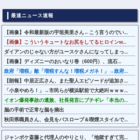
最速ニュース速報
【画像】令和最新版の宇垣美里さん←こう言うのでい...
【画像】こういうキュートなお尻をしてるヒロインw...
ダイアンのじゃない方がユースケさんになってしまっ...
【画像】ディズニーのおいなり巻（600円）、流石...
政府「増税」敵「増税すんな！増税メガネ！」→政府...
【朗報】中居正広さん、また聖人エピソードが追加さ...
「小泉やめろ！」→市民らが横浜駅前で大絶叫ｗｗｗ...
イオン爆発事故の遺族、社長発言にブチギレ「本当の...
脳の手術で正常な脳を摘出
秋田県職員さん、会見をバスローブ＆喫煙スタイルで...
ジャンポケ斎藤と代理人のやりとり、「地獄すぎて完...