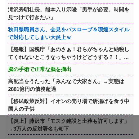
滝沢秀明社長、熊本入り示唆「男手が必要。時間を
見つけて行きたい」
秋田県職員さん、会見をバスローブ＆喫煙スタイル
で対応してしまい大炎上ｗ
【怒報】国税庁「あのさぁ！君らがちゃんと納税し
てくれないとこうなっちゃうけどどうする？！」...
脳の手術で正常な脳を摘出
高配当をうたった「みんなで大家さん」→実態は
2881億円の債務超過
【移民政策反対】イオンの売り場で唐揚げを食う中
国人の子供
【炎上】藤沢市「モスク建設と土葬も許可します」
→3万人の反対署名も却下