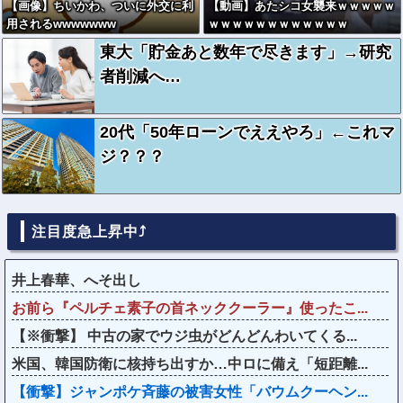
【画像】ちいかわ、ついに外交に利
【動画】あたシコ女襲来ｗｗｗｗｗ
用されるwwwwwww
ｗｗｗｗｗｗｗｗｗｗｗｗ
東大「貯金あと数年で尽きます」→研究
者削減へ…
20代「50年ローンでええやろ」←これマ
ジ？？？
注目度急上昇中⤴
井上春華、へそ出し
お前ら『ペルチェ素子の首ネッククーラー』使ったこ...
【※衝撃】 中古の家でウジ虫がどんどんわいてくる...
米国、韓国防衛に核持ち出すか…中ロに備え「短距離...
【衝撃】ジャンポケ斉藤の被害女性「バウムクーヘン...