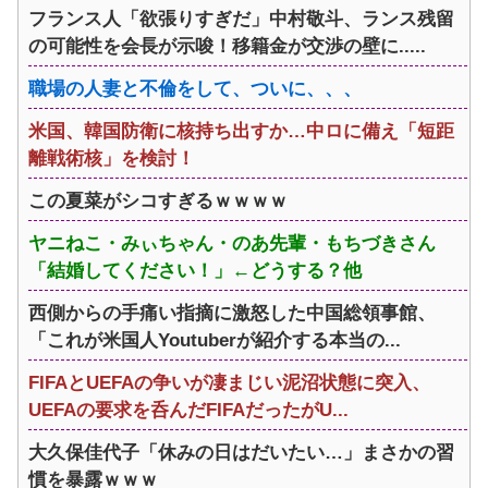
フランス人「欲張りすぎだ」中村敬斗、ランス残留
の可能性を会長が示唆！移籍金が交渉の壁に.....
職場の人妻と不倫をして、ついに、、、
米国、韓国防衛に核持ち出すか…中ロに備え「短距
離戦術核」を検討！
この夏菜がシコすぎるｗｗｗｗ
ヤニねこ・みぃちゃん・のあ先輩・もちづきさん
「結婚してください！」←どうする？他
西側からの手痛い指摘に激怒した中国総領事館、
「これが米国人Youtuberが紹介する本当の...
FIFAとUEFAの争いが凄まじい泥沼状態に突入、
UEFAの要求を呑んだFIFAだったがU...
大久保佳代子「休みの日はだいたい…」まさかの習
慣を暴露ｗｗｗ