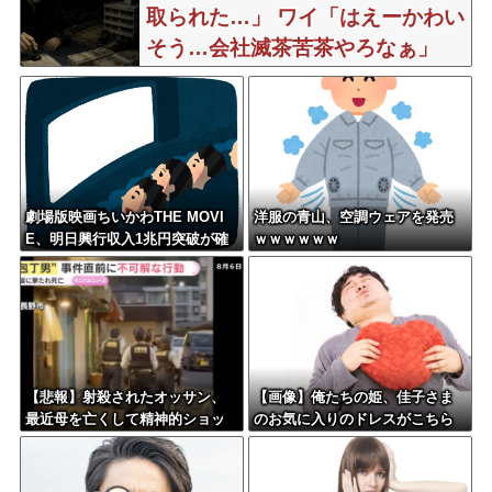
取られた…」 ワイ「はえーかわい
そう…会社滅茶苦茶やろなぁ」
劇場版映画ちいかわTHE MOVI
洋服の青山、空調ウェアを発売
E、明日興行収入1兆円突破が確
ｗｗｗｗｗｗ
実にｗｗｗｗｗｗｗｗｗｗｗｗ
ｗ
【悲報】射殺されたオッサン、
【画像】俺たちの姫、佳子さま
最近母を亡くして精神的ショッ
のお気に入りのドレスがこちら
クを受けていたと判明・・・
です←コレは可愛過ぎるw w w
w w w w w