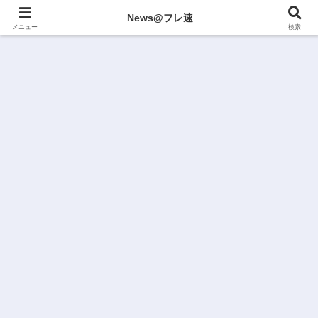
News@フレ速
メニュー
検索