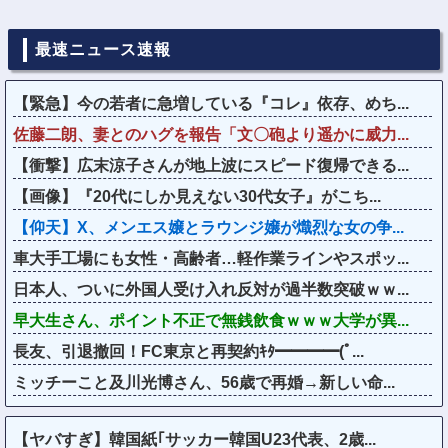
最速ニュース速報
【緊急】今の若者に急増している『コレ』依存、めち...
佐藤二朗、妻とのハグを報告「文〇砲より遥かに威力...
【衝撃】広末涼子さんが地上波にスピード復帰できる...
【画像】『20代にしか見えない30代女子』がこち...
【仰天】X、メンエス嬢とラウンジ嬢が熾烈な女の争...
車大手工場にも女性・高齢者…軽作業ラインやスポッ...
日本人、ついに外国人受け入れ反対が過半数突破ｗｗ...
早大生さん、ポイント不正で無銭飲食ｗｗｗ大学が異...
長友、引退撤回！FC東京と再契約ｷﾀ━━━━(ﾟ...
ミッチーこと及川光博さん、56歳で再婚→新しい命...
【ヤバすぎ】韓国紙｢サッカー韓国U23代表、2歳...