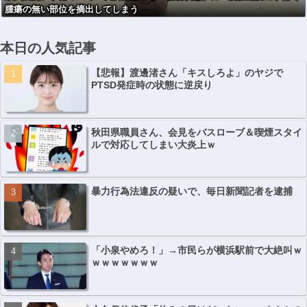
腫瘍の無い部位を摘出してしまう
判決
本日の人気記事
【悲報】渡邊渚さん「キスしろよ」のヤジで
PTSD発症時の状態に逆戻り
秋田県職員さん、会見をバスローブ＆喫煙スタイ
ルで対応してしまい大炎上ｗ
暴力行為法違反の疑いで、毎日新聞記者を逮捕
「小泉やめろ！」→市民らが横浜駅前で大絶叫ｗ
ｗｗｗｗｗｗｗ