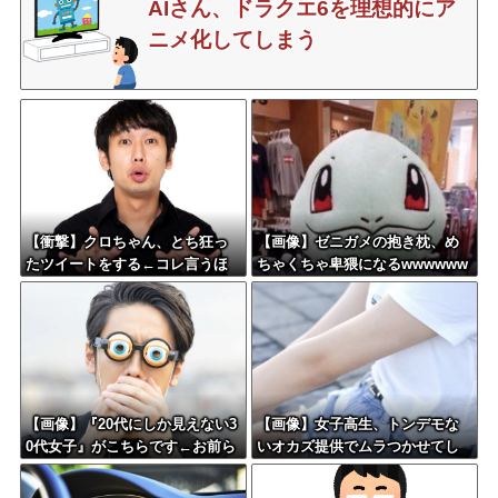
AIさん、ドラクエ6を理想的にア
ニメ化してしまう
【衝撃】クロちゃん、とち狂っ
【画像】ゼニガメの抱き枕、め
たツイートをする←コレ言うほ
ちゃくちゃ卑猥になるwwwwww
どおかしいか？？？？？？
w
【画像】『20代にしか見えない3
【画像】女子高生、トンデモな
0代女子』がこちらです←お前ら
いオカズ提供でムラつかせてし
から見てどう？？？？？？？
まうwww