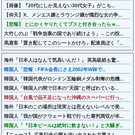
【画像】『20代にしか見えない30代女子』がこち...
【仰天】X、メンエス嬢とラウンジ嬢が熾烈な女の争...
【悲報】 とにかくヤりたくてブスと付き合ったらｗ...
大竹しのぶ「戦争放棄の国であり続けよう」←この投...
馬鹿客「置き配してこのシートかけろ」配達員ぼく「...
海外「日本人はなんて気高いんだ！」 英高級紙も驚...
韓国人「悲報：FIFA会長にさえ2002年W杯で...
韓国人「韓国代表がロンドン五輪銅メダル剥奪の危機...
韓国人「韓国人の間で日本の”天国”と呼ばれている...
韓国人「台風で品不足になった沖縄のスーパーに行っ...
海外「日本のこの場所は現実とは思えないレベルで美...
韓国人「我が国がクウェート戦で行った審判買収が本...
韓国人「『日本ビールは絶対に飲まない！』と大騒ぎ...
【ニュース】 広島記念公園を追い出された左翼さん...