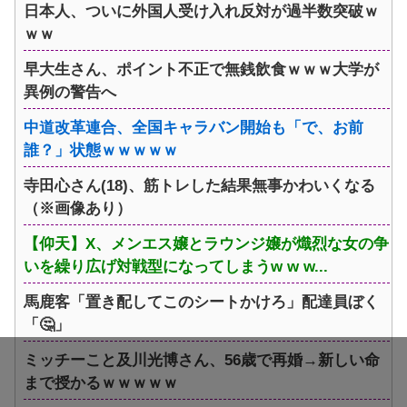
日本人、ついに外国人受け入れ反対が過半数突破ｗ
ｗｗ
早大生さん、ポイント不正で無銭飲食ｗｗｗ大学が
異例の警告へ
中道改革連合、全国キャラバン開始も「で、お前
誰？」状態ｗｗｗｗｗ
寺田心さん(18)、筋トレした結果無事かわいくなる
（※画像あり）
【仰天】X、メンエス嬢とラウンジ嬢が熾烈な女の争
いを繰り広げ対戦型になってしまうw w w...
馬鹿客「置き配してこのシートかけろ」配達員ぼく
「🤔」
ミッチーこと及川光博さん、56歳で再婚→新しい命
まで授かるｗｗｗｗｗ