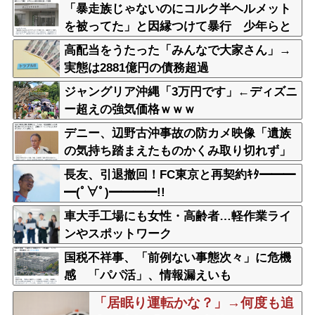
に1年
「暴走族じゃないのにコルク半ヘルメット
を被ってた」と因縁つけて暴行 少年らと
父親(37)逮捕
高配当をうたった「みんなで大家さん」→
実態は2881億円の債務超過
ジャングリア沖縄「3万円です」←ディズニ
ー超えの強気価格ｗｗｗ
デニー、辺野古沖事故の防カメ映像「遺族
の気持ち踏まえたものかくみ取り切れず」
長友、引退撤回！FC東京と再契約ｷﾀ━━━
━(ﾟ∀ﾟ)━━━━!!
車大手工場にも女性・高齢者…軽作業ライ
ンやスポットワーク
国税不祥事、「前例ない事態次々」に危機
感 「パパ活」、情報漏えいも
「居眠り運転かな？」→何度も追