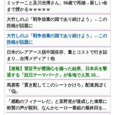
ミッチーこと及川光博さん、56歳で再婚→新しい命
まで授かるｗｗｗｗｗ
大竹しのぶ「戦争放棄の国であり続けよう」←この
投稿が話題に
大竹しのぶ「戦争放棄の国であり続けよう」←この
投稿が話題に
日米のレアアース脱中国依存、量とコストで行き詰
まり…台湾メディア！他
【速報】習近平が愛国心を煽った結果、日本兵を撃
退する「抗日テーマパーク」が各地で人気 10...
馬鹿客「置き配してこのシートかけろ」配達員ぼく
「🤔」
「感動のフィナーレだ」と某野党が達成した偉業に
称賛の声が殺到、なんかヒーロー番組の最終回を...