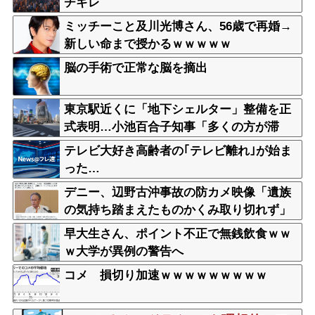
チギレ
ミッチーこと及川光博さん、56歳で再婚→
新しい命まで授かるｗｗｗｗｗ
脳の手術で正常な脳を摘出
東京駅近くに「地下シェルター」整備を正
式表明…小池百合子知事「多くの方が滞
在、施設整備の効果高い」
テレビ大好き高齢者の｢テレビ離れ｣が始ま
った…
デニー、辺野古沖事故の防カメ映像「遺族
の気持ち踏まえたものかくみ取り切れず」
早大生さん、ポイント不正で無銭飲食ｗｗ
ｗ大学が異例の警告へ
コメ 損切り加速ｗｗｗｗｗｗｗｗｗ