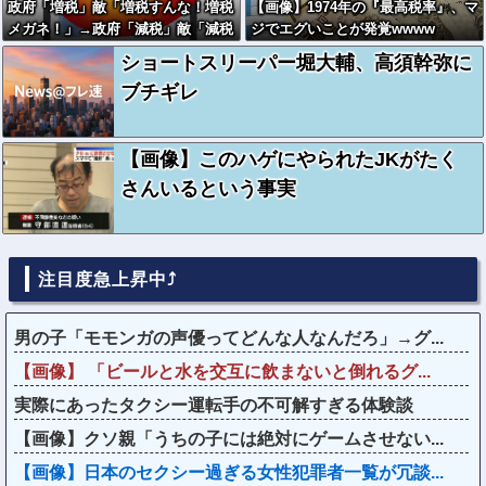
政府「増税」敵「増税すんな！増税
【画像】1974年の『最高税率』、マ
メガネ！」→政府「減税」敵「減税
ジでエグいことが発覚wwww
すんな！社会保障どうなる！」
ショートスリーパー堀大輔、高須幹弥に
ブチギレ
【画像】このハゲにやられたJKがたく
さんいるという事実
注目度急上昇中⤴
男の子「モモンガの声優ってどんな人なんだろ」→グ...
【画像】 「ビールと水を交互に飲まないと倒れるグ...
実際にあったタクシー運転手の不可解すぎる体験談
【画像】クソ親「うちの子には絶対にゲームさせない...
【画像】日本のセクシー過ぎる女性犯罪者一覧が冗談...