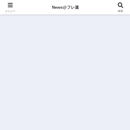
News@フレ速
メニュー
検索