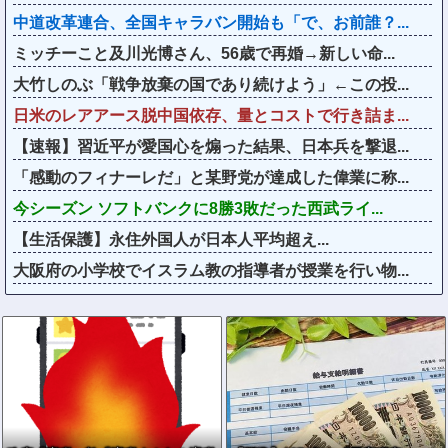
中道改革連合、全国キャラバン開始も「で、お前誰？...
ミッチーこと及川光博さん、56歳で再婚→新しい命...
大竹しのぶ「戦争放棄の国であり続けよう」←この投...
日米のレアアース脱中国依存、量とコストで行き詰ま...
【速報】習近平が愛国心を煽った結果、日本兵を撃退...
「感動のフィナーレだ」と某野党が達成した偉業に称...
今シーズン ソフトバンクに8勝3敗だった西武ライ...
【生活保護】永住外国人が日本人平均超え...
大阪府の小学校でイスラム教の指導者が授業を行い物...