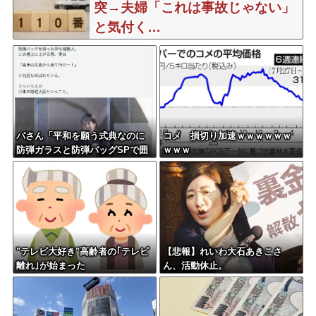
突→夫婦「これは事故じゃない」
と気付く…
パさん「平和を願う式典なのに
コメ 損切り加速ｗｗｗｗｗｗ
防弾ガラスと防弾バッグSPで囲
ｗｗｗ
まれた壇上でスピーチする人が
総理大臣」
"テレビ大好き"高齢者の｢テレビ
【悲報】れいわ大石あきこさ
離れ｣が始まった
ん、活動休止。