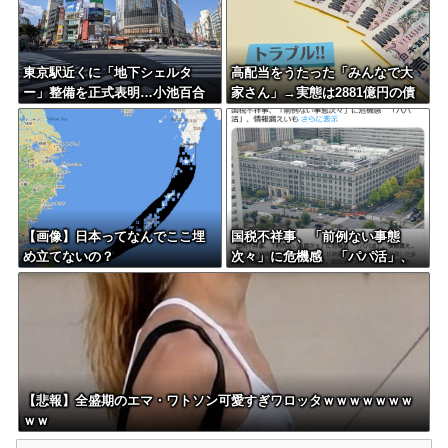
東京駅近くに「地下シェルタ
高配当をうたった「みんなで大
ー」整備を正式表明…小池百合
家さん」→実態は2881億円の債
子知事「多くの方が滞在、施設
務超過
整備の効果高い」
【画像】日本ってなんでここ埋
国税不祥事、「前例ない事態
め立てないの？
次々」に危機感 「パパ活」、
情報漏えいも
【悲報】全盛期のエマ・ワトソン可愛すぎワロッタｗｗｗｗｗｗｗ
ｗｗ