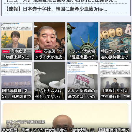
【速報】日本赤十字社、韓国に超希少血液Jr(a-...
高市総理
石破茂「ウ
トランプ大統領
韓国サッカー協
NEW
NEW
「物価上昇を上
クライナが核放
「遠征出産の子
会の接待報道で
回る賃上げを日
棄しなければロ
に米国籍を与え
「2002年も調べ
本に定着させ
シア侵攻しなか
ない」…大統領
ろ」の声続出ｗ
る」 →国家公務
った」
令に署名
ｗｗ
員月給3.51％増
へ 人事院の勧告
国税局職員（2
「ベトナム人は
れいわ新選組の
【速報】江別大
を受け
5）、税務調査で
何もしてない」
新党名は「いの
学生暴行死 “主
知り合った納税
拡散民、弁護士
ちの党」 旧グ
犯格”の特定少
者の自宅に出入
に完全論破され
ッズ半額で販
年・川口侑斗被
りしお小遣い1億
るｗｗｗｗｗｗ
売 どうなる秘
告に「無期懲
5000万円頂戴す
ｗ
書給与疑惑
役」の判決 当
るwww
時17歳少年に
京大病院、手術ミスで50代女性患者を「植物状態」に 脳腫瘍摘出手術で
「懲役30年」の