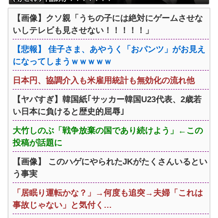
【画像】クソ親「うちの子には絶対にゲームさせな
いしテレビも見させない！！！！！」
【悲報】 佳子さま、あやうく「おパンツ」がお見え
になってしまうｗｗｗｗｗ
日本円、協調介入も米雇用統計も無効化の流れ他
【ヤバすぎ】韓国紙｢サッカー韓国U23代表、2歳若
い日本に負けると歴史的屈辱｣
大竹しのぶ「戦争放棄の国であり続けよう」←この
投稿が話題に
【画像】 このハゲにやられたJKがたくさんいるとい
う事実
「居眠り運転かな？」→何度も追突→夫婦「これは
事故じゃない」と気付く…