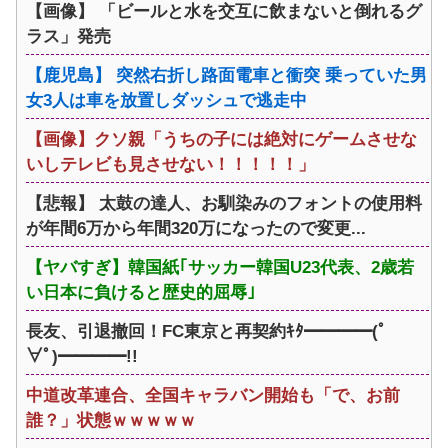
【画像】 「ビールと水を交互に飲まないと倒れるグ
ラス」発売
【鹿児島】 突然右折し路面電車と衝突 乗っていた男
女3人は車を放置しダッシュで逃走中
【画像】クソ親「うちの子には絶対にゲームさせな
いしテレビも見させない！！！！！」
【悲報】 太鼓の達人、お馴染みのフォントの使用料
が年間6万から年間320万になったので変更...
【ヤバすぎ】韓国紙｢サッカー韓国U23代表、2歳若
い日本に負けると歴史的屈辱｣
長友、引退撤回！FC東京と再契約ｷﾀ━━━━(ﾟ
∀ﾟ)━━━━!!
中道改革連合、全国キャラバン開始も「で、お前
誰？」状態ｗｗｗｗｗ