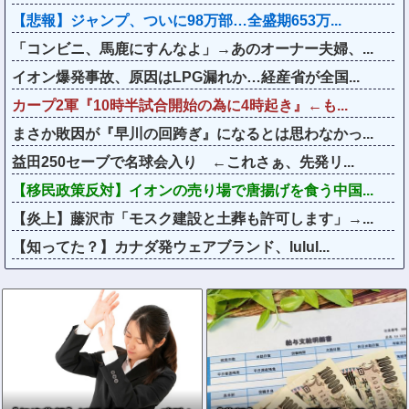
【悲報】ジャンプ、ついに98万部…全盛期653万...
「コンビニ、馬鹿にすんなよ」→あのオーナー夫婦、...
イオン爆発事故、原因はLPG漏れか…経産省が全国...
カープ2軍『10時半試合開始の為に4時起き』←も...
まさか敗因が『早川の回跨ぎ』になるとは思わなかっ...
益田250セーブで名球会入り ←これさぁ、先発リ...
【移民政策反対】イオンの売り場で唐揚げを食う中国...
【炎上】藤沢市「モスク建設と土葬も許可します」→...
【知ってた？】カナダ発ウェアブランド、lulul...