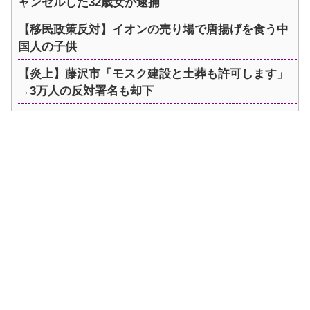
ャンセルした32歳女が逮捕
【移民政策反対】イオンの売り場で唐揚げを食う中
国人の子供
【炎上】藤沢市「モスク建設と土葬も許可します」
→3万人の反対署名も却下