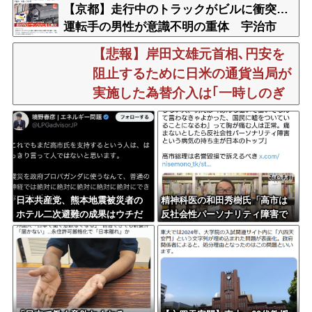
刑にしてしまった」
【京都】走行中のトラックがビルに衝突…
運転手の男性が意識不明の重体 宇治市
【悲報】岸田文雄元首相､円安を
阻止するために日米の通貨当局が
実施した為替介入は｢一時しのぎ
に過ぎない｣との認識を示す
日本共産党、熊本地震被災者の
精神科医の和田秀樹氏「高市は
ホテル二次避難の成果はウチだ
反社会性パーソナリティ障害で
とアレオレ詐欺をはじめる
ある」