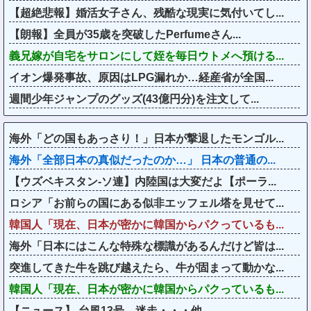
【超絶悲報】婚活女子さん、残酷な現実に気付いてし...
【朗報】全員が35歳を突破したPerfumeさん...
義兄嫁が自宅をサロンにして姪を毎日ウトメへ預ける...
イオン爆発事故、原因はLPG漏れか…経産省が全国...
週間少年ジャンプのグッズ(43億円分)を注文して...
海外「どの国もあっさり！」日本が撃退したモンゴル...
海外「全部日本の真似だったのか…」 日本の普通の...
【ウズベキスタン-ソ連】内陸国は大変だよ【ポーラ...
ロシア「お前らの国にある似非エッフェル塔を見せて...
韓国人「現在、日本が密かに韓国からパクっているも...
海外「日本にはこんな特殊な標識があるんだけど皆は...
突進してきた牛を跳び越えたら、牛が固まって動かな...
韓国人「現在、日本が密かに韓国からパクっているも...
【ニュース】 台風13号、迷走・・・他