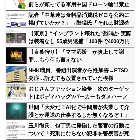
前らが頼ってる軍用中国ドローン輸出禁止
するわw」
記者「中革連は食料品消費税ゼロを公約に
掲げていたが？」→階猛氏「それは財源確
保という条件付き」
【東京】“インプラント壊れた”恐喝か 実際
は装着なし 55歳男逮捕「100件で4000万円
得た」
【言葉狩り】「ママ応援」が炎上して謝
罪…もう何も言えない
NHK職員、番組出演者から性加害→PTSD
発症…訴えても放置されていた模様
おじさんファッション論争→次のターゲッ
トはボディバッグ?パーカーもダメハーフ
パンツもダメ悲鳴も
世間「大変だ！AI化で中間層が失業して介
護とか運送の仕事するしか無くなるぞ！」
←うん…うん？
玉川徹氏、包丁男に発砲した警官の行動に
ついて「死刑にならない犯罪を警察官が死