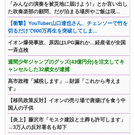
「みんなの演奏を被災地に届けよう!」とか言い出し
た吹奏楽部の顧問、だが泊まる場所やご飯は現...
【衝撃】YouTuber山口達也さん、チェンソーで竹を
切るだけで600万再生を突破してしま...
イオン爆発事故、原因はLPG漏れか…経産省が全国
一斉点検
週間少年ジャンプのグッズ(43億円分)を注文してキ
ャンセルした32歳女が逮捕
高市政権「減税します」→財源「これから考えま
す」
【移民政策反対】イオンの売り場で唐揚げを食う中
国人の子供
【炎上】藤沢市「モスク建設と土葬も許可します」
→3万人の反対署名も却下