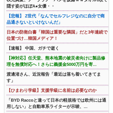
隠す姿がほぼA●女優・・
【悲報】 Z世代「なんでセルフレジなのに自分で商
品通さないといけないんだ」
日本の防衛白書「韓国は重要な隣国」だと3年連続で
位置づけ…韓国メディア！
【速報】 中国、ガチで逝く
【神対応】任天堂、熊本地震の被災者向けに製品修
理を無償対応へ！さらに義援金5000万円を寄...
渡邊渚さん、近況報告「最近は落ち着いてきてま
す」
【ひまわり学級】支援学級に名前は必要なのか
「BYD Raccoと違って日本の軽規格では欧州には通
用しない」と自動車系ライターが示唆、...