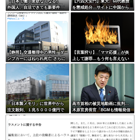
「日本で働く意欲なくなる」
【六四天安門】東大、60代教授
外国人、自活できても新要件
を懲戒処分 サイトに中国から
「届かない」…永住許可厳格化
閲覧しにくい細工
で「日本離れ」か
【静岡】交通整理中の男性、ダ
【言葉狩り】「ママ応援」が炎
ンプカーにはねられ死亡 さらに
上して謝罪…もう何も言えない
ダンプカーは停車中のトラック2
台にも衝突=裾野市
「日本製メモリ」に世界中から
高市首相の被災地動画に批判…
注文殺到、１兆５０００億円で
木原官房長官「BGMも情報発信
工場増築へ
の一つ」