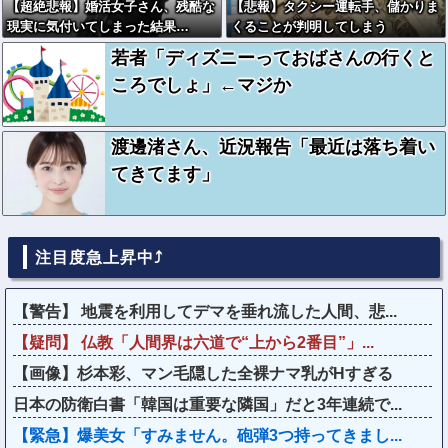
【超絶悲報】婚活女子さん、残酷な
【悲報】タクシー運転手、儲かりま
現実に気付いてしまった結果…
くることが判明してしまう
若者「ディズニーっておばさんの行くと
ころでしょ」←マジか
渡邊渚さん、近況報告「最近は落ち着い
てきてます」
注目度急上昇中⤴
【警告】 地震を利用してデマを垂れ流した人間、悲...
【疑問】 仏教「人間界は六道で“上から2番目”」...
【画像】杉本彩、マン毛隠した全裸ナマ乳がHすぎる
日本の防衛白書「韓国は重要な隣国」だと3年連続で...
【緊急】爆美女「すみません。砲弾3つ持ってきまし...