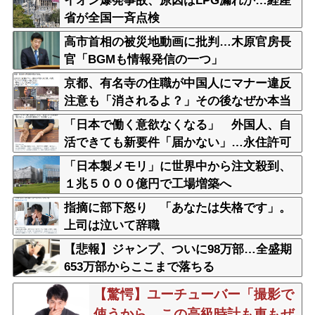
イオン爆発事故、原因はLPG漏れか…経産
省が全国一斉点検
高市首相の被災地動画に批判…木原官房長
官「BGMも情報発信の一つ」
京都、有名寺の住職が中国人にマナー違反
注意も「消されるよ？」その後なぜか本当
に火災で全焼
「日本で働く意欲なくなる」 外国人、自
活できても新要件「届かない」…永住許可
厳格化で「日本離れ」か
「日本製メモリ」に世界中から注文殺到、
１兆５０００億円で工場増築へ
指摘に部下怒り 「あなたは失格です」。
上司は泣いて辞職
【悲報】ジャンプ、ついに98万部…全盛期
653万部からここまで落ちる
【驚愕】ユーチューバー「撮影で
使うから、この高級時計も車もぜ