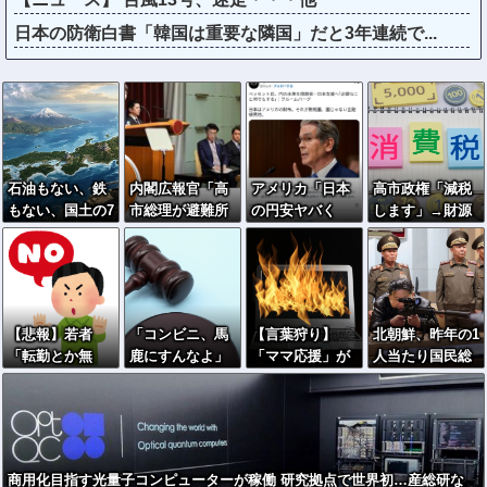
日本の防衛白書「韓国は重要な隣国」だと3年連続で...
石油もない、鉄
内閣広報官「高
アメリカ「日本
高市政権「減税
もない、国土の7
市総理が避難所
の円安ヤバく
します」→財源
割は山…それで
を３分しか視察
ね？アジア経済
「これから考え
も日本が世界屈
しなかったなん
に影響出る
ます」
指の経済大国に
てデマ！50分い
し。」
なれた「勤勉
たぞ????」 →
さ」以外の勝
しかし事実上の
【悲報】若者
「コンビニ、馬
【言葉狩り】
北朝鮮、昨年の1
因！
視察は数分で正
「転勤とか無
鹿にすんなよ」
「ママ応援」が
人当たり国民総
解
理」→企業、つ
→あのオーナー
炎上して謝罪…
所得は約20万
いに制度を変え
夫婦、不起訴ｗ
もう何も言えな
円…韓国の28分
始める
ｗｗｗｗｗｗｗ
い
の1！
ｗ
商用化目指す光量子コンピューターが稼働 研究拠点で世界初…産総研な