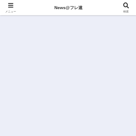
News@フレ速
メニュー
検索