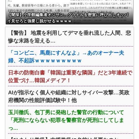
【闇深】小学館編集者オジサン、グラドルを密室に呼び出しオッパ
イ見せろと強要し脱がせるｗｗｗｗ
【警告】 地震を利用してデマを垂れ流した人間、悲
惨な末路を迎える…
「コンビニ、馬鹿にすんなよ」→あのオーナー夫
婦、不起訴ｗｗｗｗｗｗｗｗｗ
日本の防衛白書「韓国は重要な隣国」だと3年連続で
位置づけ…韓国メディア！
AIが指示なく個人や組織に対しサイバー攻撃…英政
府機関の性能評価試験中！他
玉川徹氏、包丁男に発砲した警官の行動について
「死刑にならない犯罪を警察官が死刑にしてしま
っ...