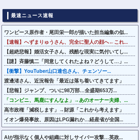
最速ニュース速報
ワンピース原作者・尾田栄一郎が描いた担当編集の似...
【速報】へずまりゅうさん、完全に聖人の顔へ←これ...
【超絶悲報】婚活女子さん、残酷な現実に気付いてし...
【謎】斉藤慎二「同意してくれたよね？どうして…」...
【衝撃】YouTuber山口達也さん、チェンソー...
渡邊渚さん、近況報告「最近は落ち着いてきてます」
【悲報】ジャンプ、ついに98万部…全盛期653万...
「コンビニ、馬鹿にすんなよ」→あのオーナー夫婦、...
高市政権「減税します」→財源「これから考えます」
イオン爆発事故、原因はLPG漏れか…経産省が全国...
AIが指示なく個人や組織に対しサイバー攻撃…英政...