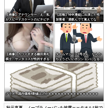
【画像】アナウンサー「え、私
【悲報】NHK番組に出演した性
がスピードスケートのピチピチ
加害者「酒飲んでて覚えてな
ユニフォーム着るんですか…？ﾑ
い」
ﾁｨ！！」←これはお前らに刺さ
るやろw w w w w w w w
【画像】カワイすぎる鎌田美礼
タイムマシーン3号さん、なんか
棋士、サンタコスが性的すぎる
ちょうどいいポジションになる
グラボ、国内価格4割値上げかｗｗｗｗｗｗｗｗｗｗｗｗｗｗｗｗ
秋元真夏、ノーブラノーパンを披露ｗｗタオル1枚で