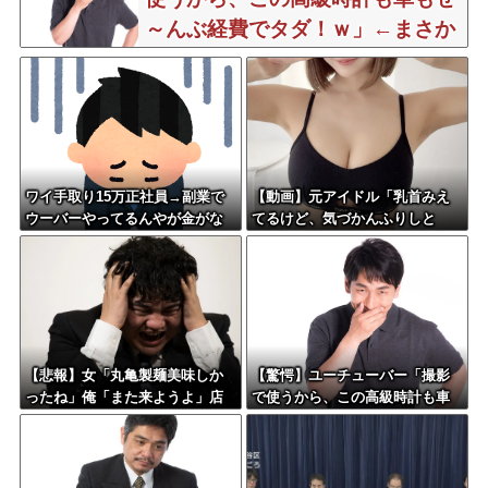
～んぶ経費でタダ！ｗ」←まさか
コレ本気にしてる奴なんておらん
よな？よな？w w w w w w w w w
w w
ワイ手取り15万正社員→副業で
【動画】元アイドル「乳首みえ
ウーバーやってるんやが金がな
てるけど、気づかんふりしと
い
こ」
【悲報】女「丸亀製麺美味しか
【驚愕】ユーチューバー「撮影
ったね」俺「また来ようよ」店
で使うから、この高級時計も車
員「お会計2380円になりまー
もぜ～んぶ経費でタダ！ｗ」←
す」→その後『こう』なったん
まさかコレ本気にしてる奴なん
だが俺悪くないよ
ておらんよな？よな？w w w w
な？？？？？？？？
w w w w w w w