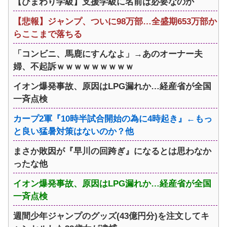
【ひまわり学級】支援学級に名前は必要なのか
【悲報】ジャンプ、ついに98万部…全盛期653万部か
らここまで落ちる
「コンビニ、馬鹿にすんなよ」→あのオーナー夫
婦、不起訴ｗｗｗｗｗｗｗｗｗ
イオン爆発事故、原因はLPG漏れか…経産省が全国
一斉点検
カープ2軍『10時半試合開始の為に4時起き』←もっ
と良い猛暑対策はないのか？他
まさか敗因が『早川の回跨ぎ』になるとは思わなか
ったな他
イオン爆発事故、原因はLPG漏れか…経産省が全国
一斉点検
週間少年ジャンプのグッズ(43億円分)を注文してキ