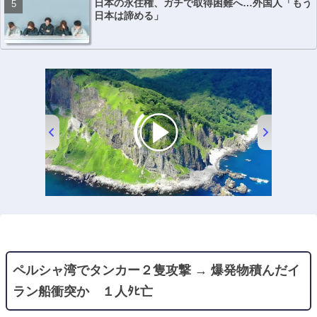
日本の永住権、ガチで取得困難へ…外国人「もう
日本は諦める」
00:00
/
01:34
ペルシャ湾でタンカー２隻攻撃 → 爆発物積んだイ
ラン船衝突か １人ﾀﾋ亡