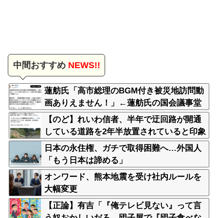
中間おすすめ
NEWS!!
蓮舫氏「高市総理のBGM付き被災地訪問動
画ありえません！」←蓮舫氏の国会議事堂
内撮影が掘り返される
【のど】れいわ信者、半年で迂回路が開通
している道路を2年半放置されていると印象
操作してしまう
日本の永住権、ガチで取得困難へ…外国人
「もう日本は諦める」
オンワード、熊本地震を受け社内ルールを
大幅変更
【正論】有吉「『俺テレビ見ない』って言
う奴おかしいだろ。団子屋で『団子食べな