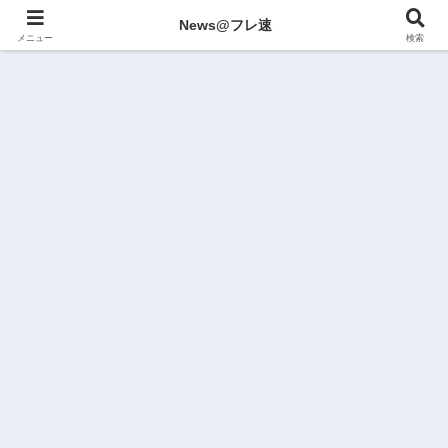
News@フレ速
メニュー
検索