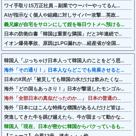
ワイ手取り15万正社員→副業でウーバーやってるん...
AIが指示なく個人や組織に対しサイバー攻撃…英政...
義兄嫁が自宅をサロンにして姪を毎日ウトメへ預ける...
日本の防衛白書「韓国は重要な隣国」だと3年連続で...
イオン爆発事故、原因はLPG漏れか…経産省が全国...
韓国人「ぶっちゃけ日本人って韓国人のことをどう思...
海外「その通り！」日本人ならどこでも発展させると...
日本のX民が「被災しても韓国の水だけは飲みたくな...
海外「どの国もあっさり！」日本が撃退したモンゴル...
海外「全部日本の真似だったのか…」 日本の普通の...
海外「日本にはこんな特殊な標識があるんだけど皆は...
突進してきた牛を跳び越えたら、牛が固まって動かな...
韓国人「現在、日本が密かに韓国からパクっているも...
【ニュース】 台風13号、迷走・・・他