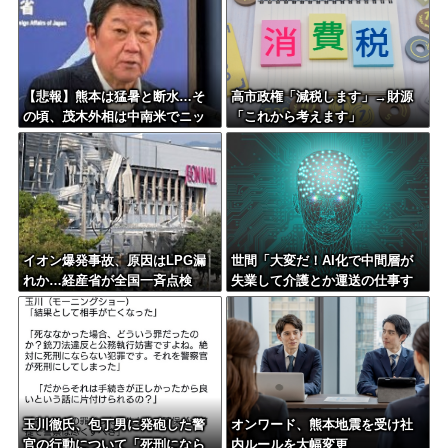
【悲報】熊本は猛暑と断水…そ
高市政権「減税します」→財源
の頃、茂木外相は中南米でニッ
「これから考えます」
コリ動画公開
イオン爆発事故、原因はLPG漏
世間「大変だ！AI化で中間層が
れか…経産省が全国一斉点検
失業して介護とか運送の仕事す
るしか無くなるぞ！」←うん…
うん？
玉川徹氏、包丁男に発砲した警
オンワード、熊本地震を受け社
官の行動について「死刑になら
内ルールを大幅変更