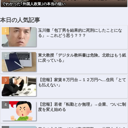
でわかった｢外国人政策｣の本当の狙い
るまで一切対応
せず → ………
本日の人気記事
玉川徹「包丁男を結果的に死刑にしたことにな
る」←これどう思う？？？
東大教授「デジタル教科書は危険。北欧はもう紙
に戻っている」
【悲報】家賃８万円台→１２万円へ…住民「とて
も払えない」
【悲報】若者「転勤とか無理」→企業、ついに制
度を変え始める