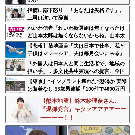
のか
指摘に部下怒り 「あなたは失格です」。
上司は泣いて辞職
れいわ信者「れいわ新選組は無くなったけ
ど山本太郎は無くならないからね。山本太
郎Forever????」
【悲報】菊地亜美「夫は日本で仕事、私と
子供はマレーシア、夫は毎月会いに来る」
←これどう思う？
「外国人は日本人と同じ生活者で、地域の
担い手」…多文化共生実現への提言、全国
知事会が政府に提出
【東京】“インプラント壊れた”恐喝か 実際
は装着なし 55歳男逮捕「100件で4000万円
得た」
【熊本地震】鈴木紗理奈さん、
『爆弾発言』キタァアアアアーー
ーーーー！！