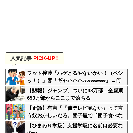
人気記事
PICK-UP!!
フット後藤「ハゲとるやないかい！（ペシ
ッ！）」客「ギャハハハwwwwww」←何
が面白いの？
【悲報】ジャンプ、ついに98万部…全盛期
653万部からここまで落ちる
【正論】有吉「『俺テレビ見ない』って言
う奴おかしいだろ。団子屋で『団子食べな
い』って言うか？」
【ひまわり学級】支援学級に名前は必要な