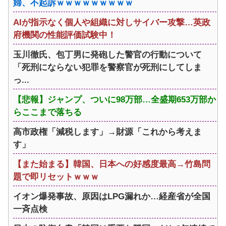
婦、不起訴ｗｗｗｗｗｗｗｗｗ
AIが指示なく個人や組織に対しサイバー攻撃…英政
府機関の性能評価試験中！
玉川徹氏、包丁男に発砲した警官の行動について
「死刑にならない犯罪を警察官が死刑にしてしま
っ...
【悲報】ジャンプ、ついに98万部…全盛期653万部か
らここまで落ちる
高市政権「減税します」→財源「これから考えま
す」
【また始まる】韓国、日本への好感度最高→竹島問
題で即リセットｗｗｗ
イオン爆発事故、原因はLPG漏れか…経産省が全国
一斉点検