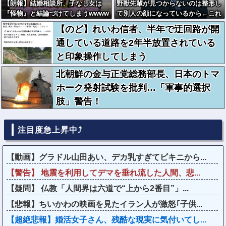
【朗報】結婚相談所、子なし女は
野獣先輩が見つからないのは整形し
『怪物』と結論づけてしまうwwww
て別人の顔になっているから←これ
ww
【のど】れいわ信者、半年で迂回路が開
通している道路を2年半放置されている
と印象操作してしまう
北朝鮮の金与正党総務部長、日本のトマ
ホーク発射試験を批判…「軍事的選択
肢」警告！
注目度急上昇中⤴
【動画】グラドル山田あい、デカ乳すぎてビキニから...
【警告】 地震を利用してデマを垂れ流した人間、悲...
【疑問】 仏教「人間界は六道で“上から2番目”」...
【悲報】ちいかわの映画を見たイラン人が激怒｢子供...
【超絶悲報】婚活女子さん、残酷な現実に気付いてし...