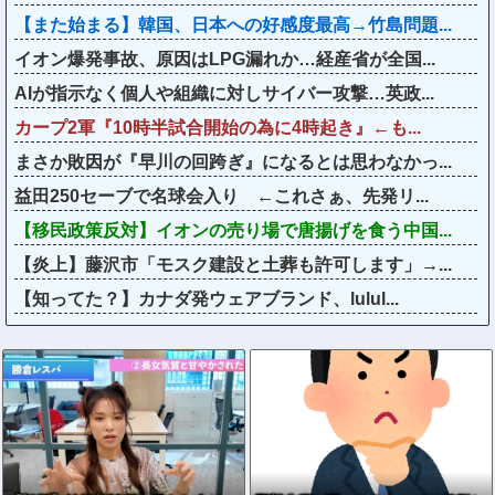
【また始まる】韓国、日本への好感度最高→竹島問題...
イオン爆発事故、原因はLPG漏れか…経産省が全国...
AIが指示なく個人や組織に対しサイバー攻撃…英政...
カープ2軍『10時半試合開始の為に4時起き』←も...
まさか敗因が『早川の回跨ぎ』になるとは思わなかっ...
益田250セーブで名球会入り ←これさぁ、先発リ...
【移民政策反対】イオンの売り場で唐揚げを食う中国...
【炎上】藤沢市「モスク建設と土葬も許可します」→...
【知ってた？】カナダ発ウェアブランド、lulul...