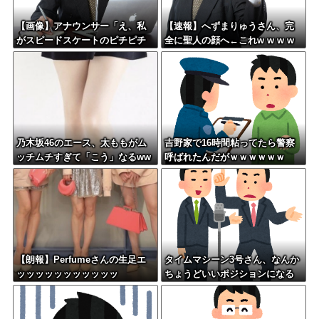
【画像】アナウンサー「え、私
【速報】へずまりゅうさん、完
がスピードスケートのピチピチ
全に聖人の顔へ←これw w w w
ユニフォーム着るんですか…？ﾑ
w w w w
ﾁｨ！！」←これはお前らに刺さ
るやろw w w w w w w w
乃木坂46のエース、太ももがム
吉野家で16時間粘ってたら警察
ッチムチすぎて「こう」なるww
呼ばれたんだがｗｗｗｗｗｗ
w
【朗報】Perfumeさんの生足エ
タイムマシーン3号さん、なんか
ッッッッッッッッッッッ
ちょうどいいポジションになる