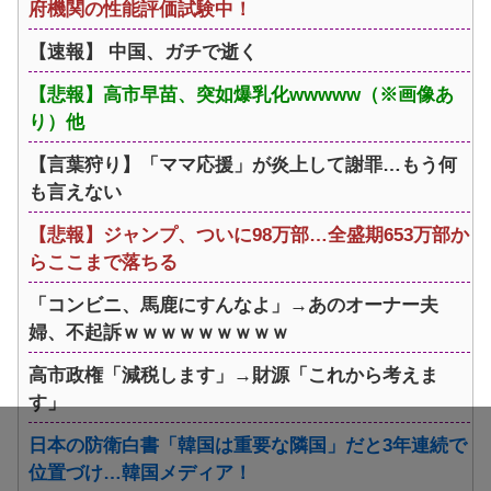
府機関の性能評価試験中！
【速報】 中国、ガチで逝く
【悲報】高市早苗、突如爆乳化wwwww（※画像あ
り）他
【言葉狩り】「ママ応援」が炎上して謝罪…もう何
も言えない
【悲報】ジャンプ、ついに98万部…全盛期653万部か
らここまで落ちる
「コンビニ、馬鹿にすんなよ」→あのオーナー夫
婦、不起訴ｗｗｗｗｗｗｗｗｗ
高市政権「減税します」→財源「これから考えま
す」
日本の防衛白書「韓国は重要な隣国」だと3年連続で
位置づけ…韓国メディア！