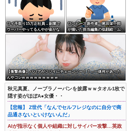
ワイ手取り15万正社員→副業で
ワンピース原作者・尾田栄一郎
ウーバーやってるんやが金がな
が描いた担当編集の似顔絵「ム
い
ダに東大卒」
【衝撃画像】ババアがジジイにチェーンソー！？←一体何があった
んやコレw w w w w w w w w
秋元真夏、ノーブラノーパンを披露ｗｗタオル1枚で
隠す姿がほぼA●女優・・
【悲報】 Z世代「なんでセルフレジなのに自分で商
品通さないといけないんだ」
AIが指示なく個人や組織に対しサイバー攻撃…英政