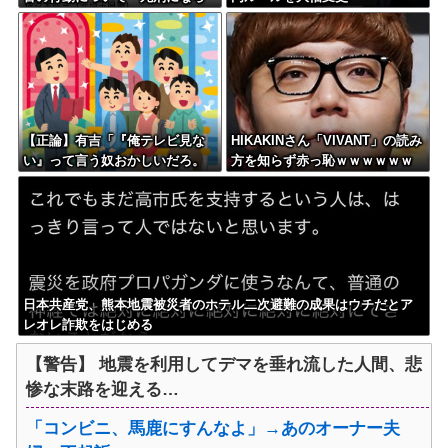
ない犯罪を警察官が死刑にして
しまった」
【正論】有吉「『俺テレビ見な
HIKAKINさん「VIVANT」の読み
い』って言う奴おかしいだろ。
方を知らず赤っ恥ｗｗｗｗｗｗ
団子屋で『団子食べない』って
ｗ
言うか？」
日本共産党、熊本地震被災者のホテル二次避難の成果はウチだとア
レオレ詐欺をはじめる
【警告】 地震を利用してデマを垂れ流した人間、悲
惨な末路を迎える…
「コンビニ、馬鹿にすんなよ」→あのオーナー夫