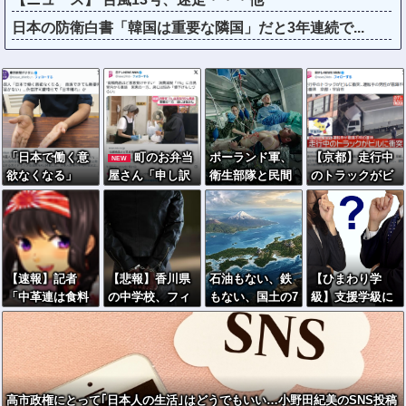
日本の防衛白書「韓国は重要な隣国」だと3年連続で...
「日本で働く意
町のお弁当
ポーランド軍、
【京都】走行中
NEW
欲なくなる」
屋さん「申し訳
衛生部隊と民間
のトラックがビ
外国人、自活で
ないが消費税1%
医療従事者が参
ルに衝突…運転
きても新要件
になったらその
加した戦場医療
手の男性が意識
「届かない」…
分商品代を値上
訓練を実施！
不明の重体 宇
永住許可厳格化
げするわ」
治市
で「日本離れ」
「うちも！」
【速報】記者
【悲報】香川県
石油もない、鉄
【ひまわり学
か
「中革連は食料
の中学校、フィ
もない、国土の7
級】支援学級に
品消費税ゼロを
リピン人の英会
割は山…それで
名前は必要なの
公約に掲げてい
話講師が複数の
も日本が世界屈
か
たが？」→階猛
女子生徒に"性的
指の経済大国に
氏「そ、それは
虐待"で逮捕 →
なれた「勤勉
財源確保という
県教委は保護者
さ」以外の勝
高市政権にとって｢日本人の生活｣はどうでもいい…小野田紀美のSNS投稿
条件付き」
が警察に相談す
因！