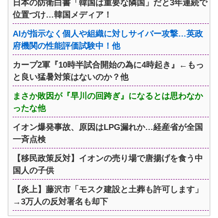
日本の防衛白書「韓国は重要な隣国」だと3年連続で
位置づけ…韓国メディア！
AIが指示なく個人や組織に対しサイバー攻撃…英政
府機関の性能評価試験中！他
カープ2軍『10時半試合開始の為に4時起き』←もっ
と良い猛暑対策はないのか？他
まさか敗因が『早川の回跨ぎ』になるとは思わなか
ったな他
イオン爆発事故、原因はLPG漏れか…経産省が全国
一斉点検
【移民政策反対】イオンの売り場で唐揚げを食う中
国人の子供
【炎上】藤沢市「モスク建設と土葬も許可します」
→3万人の反対署名も却下