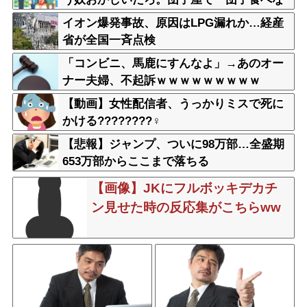
い』って言うか？」
イオン爆発事故、原因はLPG漏れか…経産
省が全国一斉点検
「コンビニ、馬鹿にすんなよ」→あのオー
ナー夫婦、不起訴ｗｗｗｗｗｗｗｗｗ
【動画】女性配信者、うっかりミスで死に
かける????????‍♀
【悲報】ジャンプ、ついに98万部…全盛期
653万部からここまで落ちる
【画像】JKにフルボッキデカチ
ン見せた時の反応集がこちらww