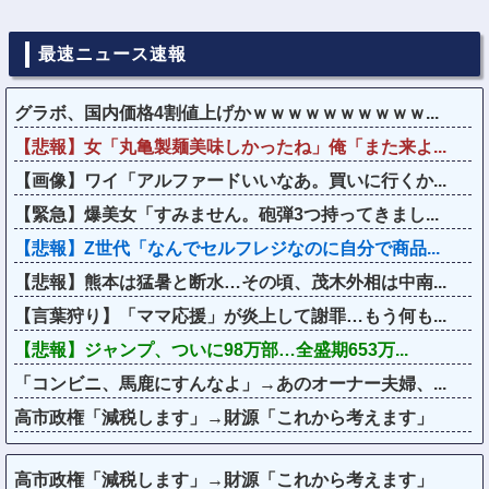
最速ニュース速報
グラボ、国内価格4割値上げかｗｗｗｗｗｗｗｗｗｗ...
【悲報】女「丸亀製麺美味しかったね」俺「また来よ...
【画像】ワイ「アルファードいいなあ。買いに行くか...
【緊急】爆美女「すみません。砲弾3つ持ってきまし...
【悲報】Z世代「なんでセルフレジなのに自分で商品...
【悲報】熊本は猛暑と断水…その頃、茂木外相は中南...
【言葉狩り】「ママ応援」が炎上して謝罪…もう何も...
【悲報】ジャンプ、ついに98万部…全盛期653万...
「コンビニ、馬鹿にすんなよ」→あのオーナー夫婦、...
高市政権「減税します」→財源「これから考えます」
高市政権「減税します」→財源「これから考えます」